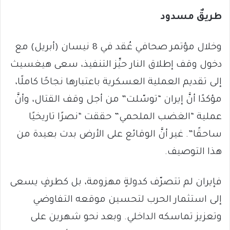
طريقٌ مسدود
وخلال مؤتمر صحافي عُقد في 8 نيسان (أبريل) مع
دخول وقف إطلاق النار حيِّز التنفيذ، سعى هيغسيث
إلى تقديم العملية العسكرية باعتبارها نجاحًا كاملًا،
مؤكدًا أنَّ إيران “توسّلت” من أجل وقف القتال، وأنَّ
عملية “الغضب الملحمي” حققت “نصرًا تاريخيًا
ساحقًا”. غير أنَّ الوقائع على الأرض بدت بعيدة من
هذا التوصيف.
فإيران لم تتصرّف كدولةٍ مهزومة، بل كطرفٍ يسعى
إلى استثمار الحرب لتحسين موقعه التفاوضي
وتعزيز تماسكه الداخلي. وبعد نحو شهرين على