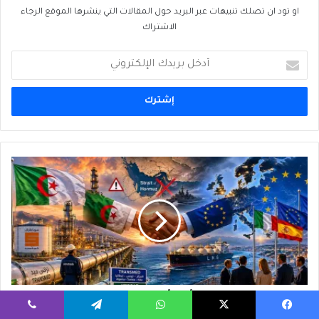
او تود ان تصلك تنبيهات عبر البريد حول المقالات التي ينشرها الموقع الرجاء
الاشتراك
أدخل
بريدك
الإلكتروني
الجزائر
وأوروبا:
فُرصَةُ
الطاقة
التي
قد
لا
تتكرَّر
الجزائر وأوروبا: فُرصَةُ الطاقة التي قد لا تتكرَّر
يسبوك
‫X
واتساب
تيلقرام
ڤايبر