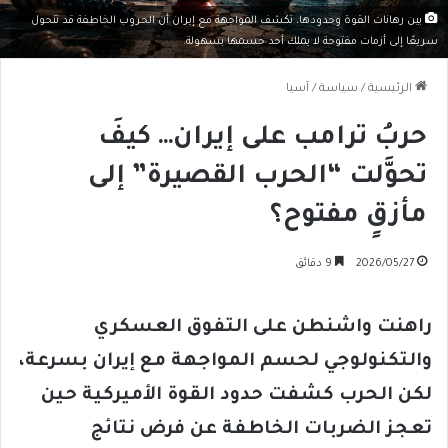
بين رهانات القوة وحدودها، تكشف المواجهة مع إيران أن الحروب الخاطفة قد تتحول
سريعًا إلى أزمات مفتوحة لا يملك أحد حسمها بسهولة.
الرئيسية
/
سياسة
/
آسيا
حربُ ترامب على إيران… كيفَ
تحوَّلت “الحرب القصيرة” إلى
مأزقٍ مفتوح؟
2026/05/27
9 دقائق
راهنت واشنطن على التفوق العسكري
والتكنولوجي لحسم المواجهة مع إيران بسرعة،
لكن الحرب كشفت حدود القوة الأميركية حين
تعجز الضربات الخاطفة عن فرض نتائج