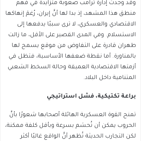
وقد وجدت إدارة ترامب صعوبة متزايدة في فهم
منطق هذا المشهد، إذ بدا لها أنَّ إيران، رُغمَ إنهاكها
الاقتصادي والعسكري، لا ترى سببًا يدفعها إلى
الاستسلام. وفي المدى القصير على الأقل، ما زالت
طهران قادرة على التفاوض من موقع يسمح لها
بالمناورة. أما نقطة ضعفها الأساسية، فتظل في
أزمتها الاقتصادية العميقة وحالة السخط الشعبي
المتنامية داخل البلاد.
براعة تكتيكية، فشل استراتيجي
تمنح القوة العسكرية الهائلة أصحابها شعورًا بأنَّ
الحروب يمكن أن تُحسَم بسرعة وبأقل كلفة ممكنة،
لكن التجارب الحديثة تُظهر أنَّ الواقع غالبًا أكثر