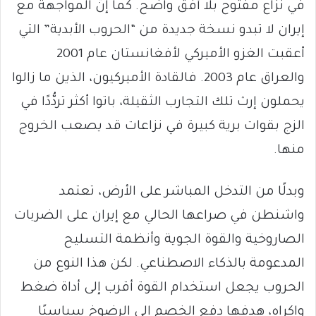
في نزاع مفتوح بلا أفق واضح. كما إنَّ المواجهة مع
إيران لا تبدو نسخة جديدة من “الحروب الأبدية” التي
أعقبت الغزو الأميركي لأفغانستان عام 2001
والعراق عام 2003. فالقادة الأميركيون، الذين ما زالوا
يحملون إرث تلك التجارب الثقيلة، باتوا أكثر تردُّدًا في
الزج بقوات برية كبيرة في نزاعات قد يصعب الخروج
منها.
وبدلًا من التدخل المباشر على الأرض، تعتمد
واشنطن في صراعها الحالي مع إيران على الضربات
الصاروخية والقوة الجوية وأنظمة التسليح
المدعومة بالذكاء الاصطناعي. لكن هذا النوع من
الحروب يجعل استخدام القوة أقرب إلى أداة ضغط
وإكراه، هدفها دفع الخصم إلى الرضوخ سياسيًا