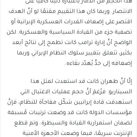
هذا الحجم من الدمار باعتباره دليلًا كافيًا على
الانتصار. وربما كان هذا التقييم مقنعًا لو أنَّ الهدف
اقتصر على إضعاف القدرات العسكرية الإيرانية أو
تصفية جزء من القيادة السياسية والعسكرية. لكن
الواضح أنَّ إدارة ترامب كانت تطمح إلى نتائج أبعد
بكثير، تتعلق بتغيير سلوك النظام الإيراني وربما
إضعافه إلى حدٍّ يُهدّد بقاءه.
إلّا أنَّ طهران كانت قد استعدت لمثل هذا
السيناريو. فرُغمَ أنَّ حجم عمليات الاغتيال التي
استهدفت قادة إيرانيين شكّل مفاجأة للنظام، فإنَّ
مؤسسات الدولة كانت قد وضعت ترتيبات مُسبقة
لضمان استمرارية القيادة والسيطرة. وتم قطع
الإنترنت سريعًا، فيما وضعت الأجهزة الأمنية