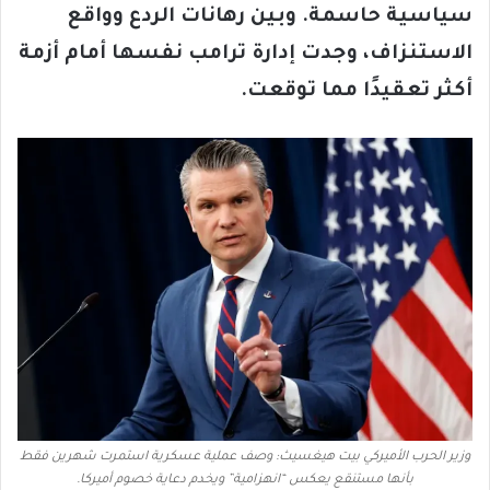
سياسية حاسمة. وبين رهانات الردع وواقع
الاستنزاف، وجدت إدارة ترامب نفسها أمام أزمة
أكثر تعقيدًا مما توقعت
.
وزير الحرب الأميركي بيت هيغسيث: وصف عملية عسكرية استمرت شهرين فقط
بأنها مستنقع يعكس “انهزامية” ويخدم دعاية خصوم أميركا.