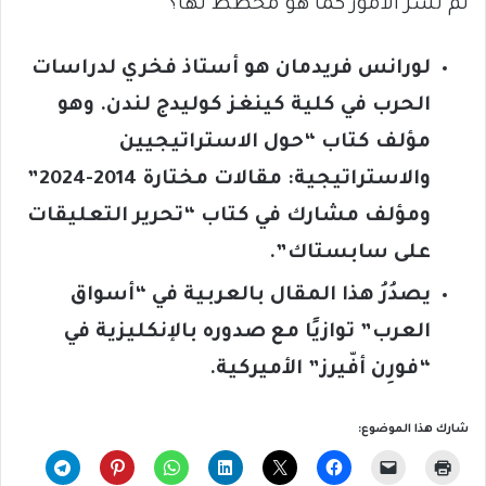
لم تسر الأمور كما هو مخطط لها؟
لورانس فريدمان هو أستاذ فخري لدراسات
الحرب في كلية كينغز كوليدج لندن. وهو
مؤلف كتاب “حول الاستراتيجيين
والاستراتيجية: مقالات مختارة 2014-2024”
ومؤلف مشارك في كتاب “تحرير التعليقات
على سابستاك”.
يصدُرُ هذا المقال بالعربية في “أسواق
العرب” توازيًا مع صدوره بالإنكليزية في
“فورِن أفّيرز” الأميركية.
شارك هذا الموضوع: