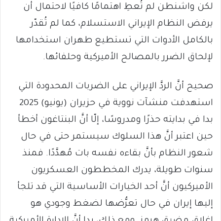
لكن واشنطن لم تُعطِ اهتمامًا كافيًا لاحتمال أن
يرفض النظام الإيراني الاستسلام، كما لم تُقدّر
بالكامل الأدوات التي تستطيع طهران استخدامها
لإلحاق الضرر بالمصالح الأميركية وحلفائها.
صحيح أنَّ الردَّ الإيراني على الضربات المحدودة التي
استهدفت منشآت نووية في حزيران (يونيو) 2025
بدا في بدايته حذرًا ومدروسًا، إلّا أنَّ البنتاغون أخطأ
حين اعتبر أنَّ هذا السلوك سيستمر حتى في حال
شعور النظام بأنَّ بقاءه نفسه بات مُهدَّدًا. فمنذ
سنوات طويلة، يدرك المخططون العسكريون
الأميركيون أنَّ أحد الخيارات الأساسية التي قد تلجأ
إليها إيران في حال تعرُّضها لضغط وجودي هو