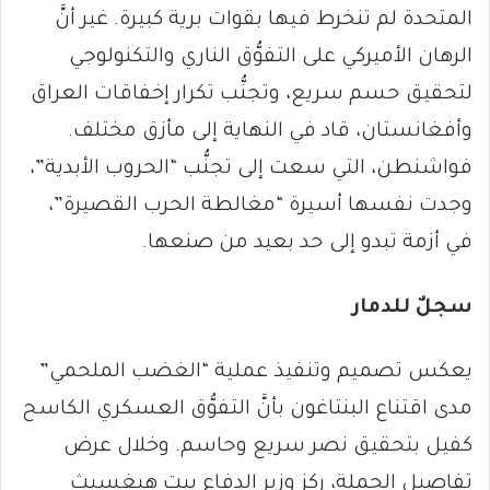
المتحدة لم تنخرط فيها بقوات برية كبيرة. غير أنَّ
الرهان الأميركي على التفوُّق الناري والتكنولوجي
لتحقيق حسم سريع، وتجنُّب تكرار إخفاقات العراق
وأفغانستان، قاد في النهاية إلى مأزق مختلف.
فواشنطن، التي سعت إلى تجنُّب “الحروب الأبدية”،
وجدت نفسها أسيرة “مغالطة الحرب القصيرة”،
في أزمة تبدو إلى حد بعيد من صنعها.
سجلٌ للدمار
يعكس تصميم وتنفيذ عملية “الغضب الملحمي”
مدى اقتناع البنتاغون بأنَّ التفوُّق العسكري الكاسح
كفيل بتحقيق نصر سريع وحاسم. وخلال عرض
تفاصيل الحملة، ركز وزير الدفاع بيت هيغسيث