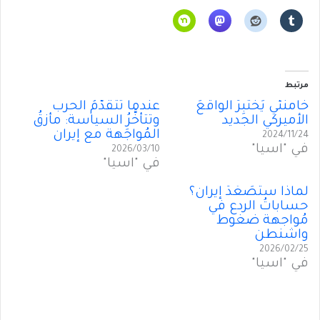
مرتبط
خامنئي يَختَبِرُ الواقعَ
عندما تتقدَّمُ الحرب
الأميركي الجديد
وتتأخَّرُ السياسة: مأزقُ
المُواجَهة مع إيران
2024/11/24
في "آسيا"
2026/03/10
في "آسيا"
لماذا ستُصَعِّدُ إيران؟
حساباتُ الردع في
مُواجهة ضغوط
واشنطن
2026/02/25
في "آسيا"