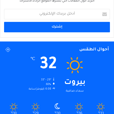
البريد حول المقالات التي ينشرها الموقع الرجاء الاشتراك
أدخل
بريدك
الإلكتروني
أحوال الطقس
32
℃
33º - 29º
بيروت
60%
6.08 كيلومتر/ساعة
سماء صافية
℃
30
℃
29
℃
30
℃
36
℃
33