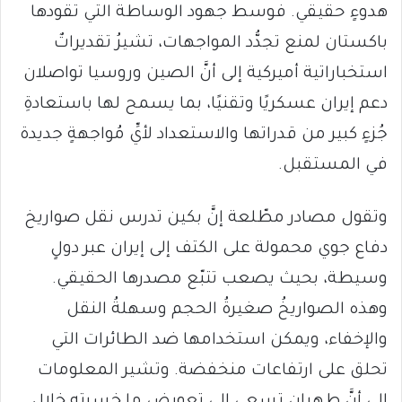
هدوءٍ حقيقي. فوسط جهود الوساطة التي تقودها
باكستان لمنع تجدُّد المواجهات، تشيرُ تقديراتٌ
استخباراتية أميركية إلى أنَّ الصين وروسيا تواصلان
دعم إيران عسكريًا وتقنيًا، بما يسمح لها باستعادةِ
جُزءٍ كبير من قدراتها والاستعداد لأيِّ مُواجهةٍ جديدة
في المستقبل.
وتقول مصادر مطّلعة إنَّ بكين تدرس نقل صواريخ
دفاع جوي محمولة على الكتف إلى إيران عبر دولٍ
وسيطة، بحيث يصعب تتبّع مصدرها الحقيقي.
وهذه الصواريخُ صغيرةُ الحجم وسهلةُ النقل
والإخفاء، ويمكن استخدامها ضد الطائرات التي
تحلق على ارتفاعات منخفضة. وتشير المعلومات
إلى أنَّ طهران تسعى إلى تعويض ما خسرته خلال