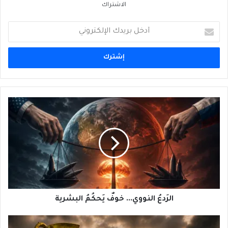
الاشتراك
أدخل
بريدك
الإلكتروني
الرَدعُ
النووي...
خوفٌ
يَحكُمُ
البشرية
الرَدعُ النووي... خوفٌ يَحكُمُ البشرية
نَكبَةٌ