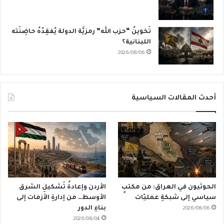
تَخوينُ “حزب الله” رمزيَّة الدولة يُفقِدُهُ حاضِنَته
اللبنانية؟
2026/08/06
أحدث المقالات السياسية
الحوثيون في العراق: من مكتبٍ
الأردن وإعادةُ تَشكيلِ الشرق
سياسي إلى شبكةِ عمليّات
الأوسط… من إدارةِ الأزمات إلى
بناءِ الدور
2026/08/06
2026/08/04