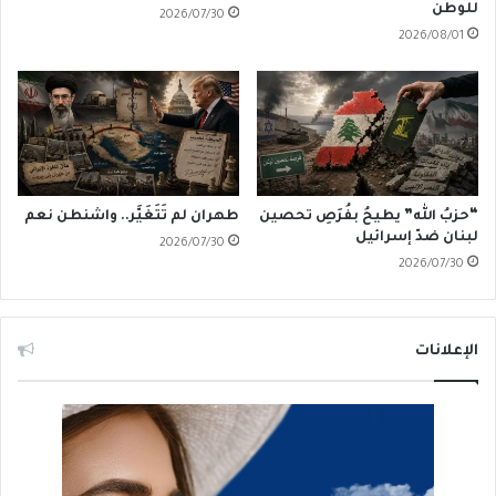
للوطن
2026/07/30
2026/08/01
“حزبُ الله” يطيحُ بفُرَصِ تحصين
طهران لم تَتَغَيَّر.. واشنطن نعم
لبنان ضدّ إسرائيل
2026/07/30
2026/07/30
الإعلانات