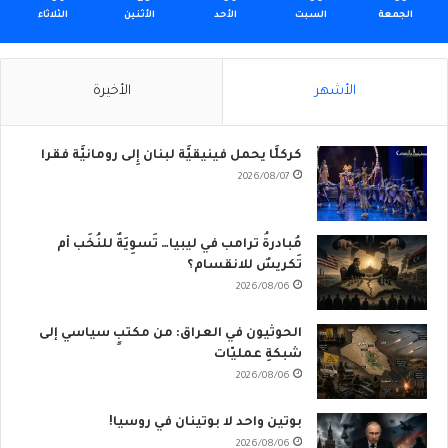
الجمعة
السبت
الأحد
الأثنين
الثلاثاء
الأشهر
الأخيرة
كركلَّا يحمل فينيقيَّة لبنان إِلى رومانيَّة فقرا
2026/08/07
مُبادرةُ ترامب في ليبيا… تَسوِيَةٌ للنُخَب أم
تَكريسٌ للانقسام؟
2026/08/06
الحوثيون في العراق: من مكتبٍ سياسي إلى
شبكةِ عمليّات
2026/08/06
بوتين واحد لا بوتينان في روسيا!
2026/08/06