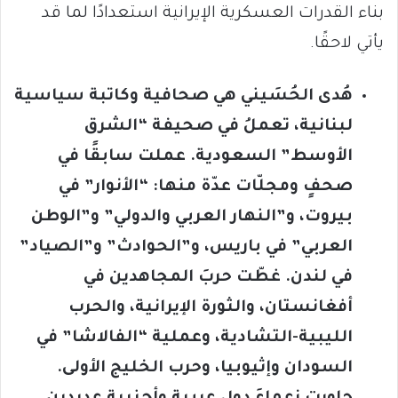
بناء القدرات العسكرية الإيرانية استعدادًا لما قد
يأتي لاحقًا.
هُدى الحُسَيني هي صحافية وكاتبة سياسية
لبنانية، تعملُ في صحيفة “الشرق
الأوسط” السعودية. عملت سابقًا في
صحفٍ ومجلّات عدّة منها: “الأنوار” في
بيروت، و”النهار العربي والدولي” و”الوطن
العربي” في باريس، و”الحوادث” و”الصياد”
في لندن. غطّت حربَ المجاهدين في
أفغانستان، والثورة الإيرانية، والحرب
الليبية-التشادية، وعملية “الفالاشا” في
السودان وإثيوبيا، وحرب الخليج الأولى.