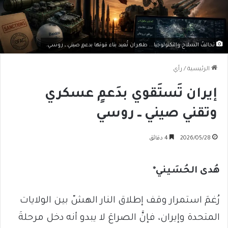
تحالفُ السلاح والتكنولوجيا... طهران تُعيد بناء قوتها بدعمٍ صيني ــ روسي.
الرئيسية
/
رأي
إيران تَستَقوي بدَعمٍ عسكري
وتقني صيني ــ روسي
2026/05/28
4 دقائق
هُدى الحُسَيني*
رُغمَ استمرار وقف إطلاق النار الهشّ بين الولايات
المتحدة وإيران، فإنَّ الصراعَ لا يبدو أنه دخل مرحلةَ