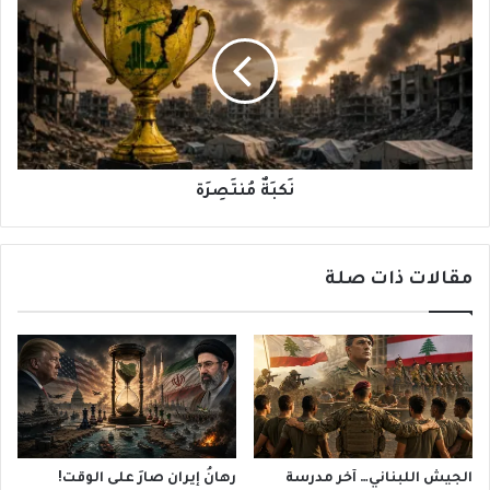
مُنتَصِرَة
نَكبَةٌ مُنتَصِرَة
مقالات ذات صلة
الجيش اللبناني… آخر مدرسة
رهانُ إيران صارَ على الوقت!