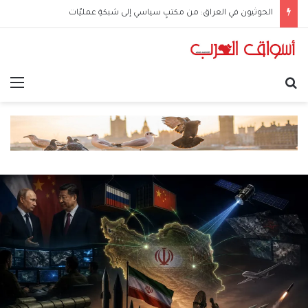
الحوثيون في العراق: من مكتبٍ سياسي إلى شبكةِ عمليّات
بحث عن
الق