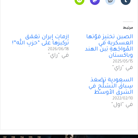
مرتبط
الصين تَختَبِرُ قُوَّتَها
أزماتُ إيران تُعَمِّقُ
العسكرية في
تَركيزَها على “حزبِ الله”!
المُواجَهةِ بَينَ الهند
2026/06/18
وباكستان
في "رأي"
2025/05/15
في "رأي"
السعودية تُصَعِّدُ
سِباقَ التَسَلُّحِ في
الشرق الأوسط
2022/02/10
في "أول"