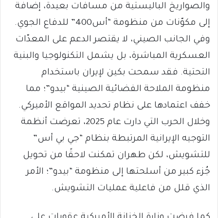
والصواريخ الباليستية من مسافات بعيدة، إضافة
إلى مكوّنات من منظومة “أس400” للدفاع الجوي.
وفي الجانب الصيني، لا يقتصر الدعم على المعدّات
العسكرية المباشرة، بل يشمل التكنولوجيا والبنية
التحتية. فقد سمحت بكين لإيران باستخدام
منظومة الملاحة الفضائية الصينية “بيدو”؛ مما
خفف اعتمادها على نظام تحديد المواقع الأميركي.
وخلال الحرب التي دارت عام 2025، تعرضت أنظمة
التوجيه الإيرانية المرتبطة بنظام “جي بي أس”
للتشويش، لكن طهران تمكنت لاحقًا من تحويل
جُزء كبير من أسلحتها إلى منظومة “بيدو”؛ الأمر
الذي قلل من فاعلية عمليات التشويش.
كما فرضت وزارة الخزانة الأميركية عقوبات على