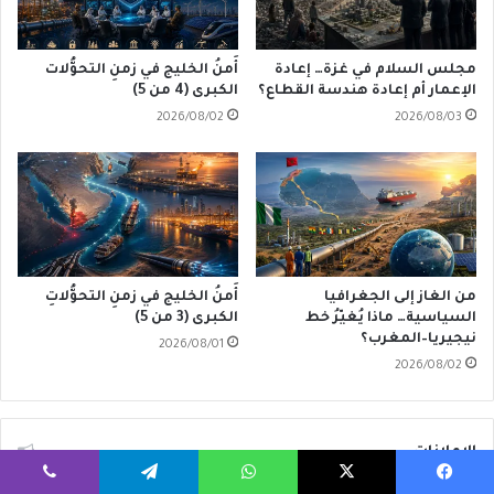
مجلس السلام في غزة… إعادة
أَمنُ الخليج في زمنِ التحوُّلات
الإعمار أم إعادة هندسة القطاع؟
الكبرى (4 من 5)
2026/08/02
2026/08/03
من الغاز إلى الجغرافيا
أَمنُ الخليج في زمنِ التحوُّلاتِ
السياسية… ماذا يُغيّرُ خط
الكبرى (3 من 5)
نيجيريا–المغرب؟
2026/08/01
2026/08/02
الإعلانات
يسبوك
‫X
واتساب
تيلقرام
ڤايبر