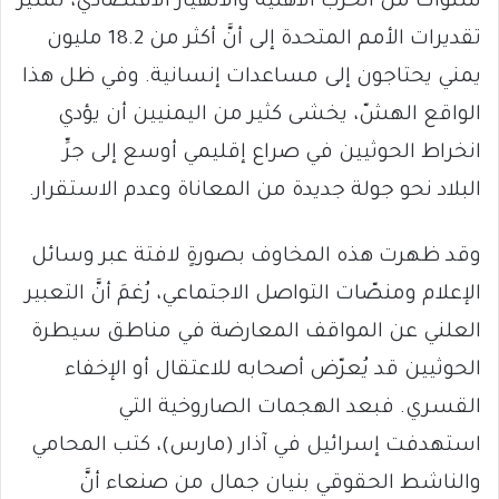
سنوات من الحرب الأهلية والانهيار الاقتصادي، تشير
تقديرات الأمم المتحدة إلى أنَّ أكثر من 18.2 مليون
يمني يحتاجون إلى مساعدات إنسانية. وفي ظل هذا
الواقع الهشّ، يخشى كثير من اليمنيين أن يؤدي
انخراط الحوثيين في صراع إقليمي أوسع إلى جرِّ
البلاد نحو جولة جديدة من المعاناة وعدم الاستقرار.
وقد ظهرت هذه المخاوف بصورةٍ لافتة عبر وسائل
الإعلام ومنصّات التواصل الاجتماعي، رُغمَ أنَّ التعبير
العلني عن المواقف المعارضة في مناطق سيطرة
الحوثيين قد يُعرّض أصحابه للاعتقال أو الإخفاء
القسري. فبعد الهجمات الصاروخية التي
استهدفت إسرائيل في آذار (مارس)، كتب المحامي
والناشط الحقوقي بنيان جمال من صنعاء أنَّ