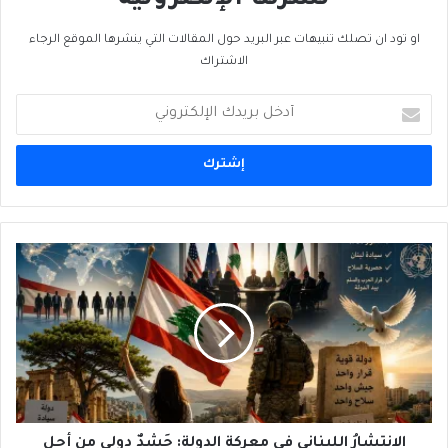
نشرتنا الإلكترونية
او تود ان تصلك تنبيهات عبر البريد حول المقالات التي ينشرها الموقع الرجاء
الاشتراك
أدخل
بريدك
الإلكتروني
الانتشارُ
اللبناني
في
معركةِ
الدولة:
حَشدٌ
دولي
من
أجلِ
السيادة
الانتشارُ اللبناني في معركةِ الدولة: حَشدٌ دولي من أجلِ