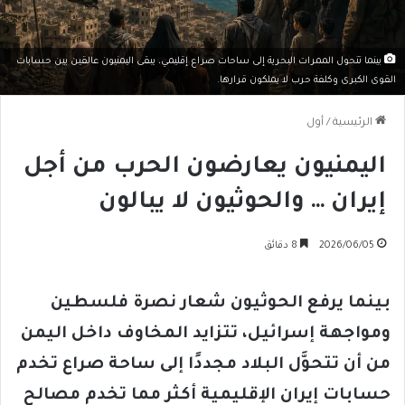
بينما تتحول الممرات البحرية إلى ساحات صراع إقليمي، يبقى اليمنيون عالقين بين حسابات
القوى الكبرى وكلفة حرب لا يملكون قرارها.
الرئيسية
/
أول
اليمنيون يعارضون الحرب من أجل
إيران … والحوثيون لا يبالون
2026/06/05
8 دقائق
بينما يرفع الحوثيون شعار نصرة فلسطين
ومواجهة إسرائيل، تتزايد المخاوف داخل اليمن
من أن تتحوَّل البلاد مجددًا إلى ساحة صراع تخدم
حسابات إيران الإقليمية أكثر مما تخدم مصالح