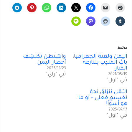
مرتبط
اليمن ولَعنَةُ الجغرافيا:
واشنطن تَكتَشِفُ
بابُ المَندِب يتنازعه
أخطارَ اليمن
الكبار
2023/12/23
في "رأي"
2021/05/19
في "أول"
اليَمَن يَنزَلِقُ نحوَ
تقسيمٍ فعلي – أو ما
هو أسوأ!
2025/07/17
في "أول"