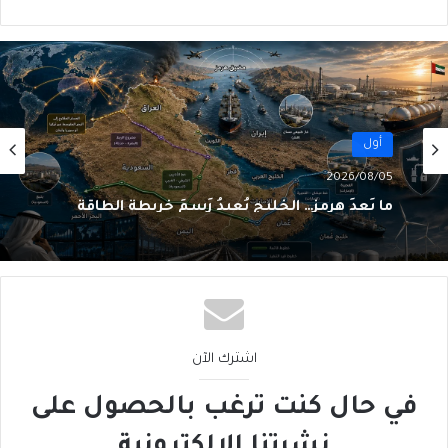
أول
2026/08/05
ما بَعدَ هرمز… الخليج يُعيدُ رَسمَ خريطةِ الطاقة
اشترك الآن
في حال كنت ترغب بالحصول على