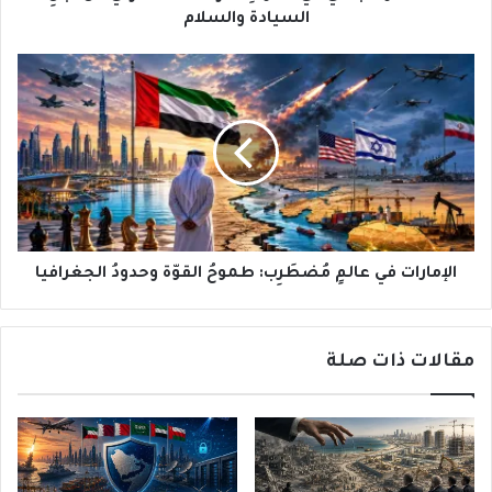
والسلام
السيادة والسلام
الإمارات
في
عالمٍ
مُضطَرِب:
طموحُ
القوّة
وحدودُ
الجغرافيا
الإمارات في عالمٍ مُضطَرِب: طموحُ القوّة وحدودُ الجغرافيا
مقالات ذات صلة