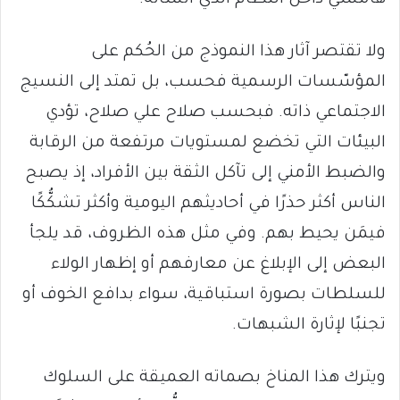
هامشي داخل النظام الذي أنشأته.
ولا تقتصر آثار هذا النموذج من الحُكم على
المؤسّسات الرسمية فحسب، بل تمتد إلى النسيج
الاجتماعي ذاته. فبحسب صلاح علي صلاح، تؤدي
البيئات التي تخضع لمستويات مرتفعة من الرقابة
والضبط الأمني إلى تآكل الثقة بين الأفراد، إذ يصبح
الناس أكثر حذرًا في أحاديثهم اليومية وأكثر تشكُّكًا
فيمَن يحيط بهم. وفي مثل هذه الظروف، قد يلجأ
البعض إلى الإبلاغ عن معارفهم أو إظهار الولاء
للسلطات بصورة استباقية، سواء بدافع الخوف أو
تجنبًا لإثارة الشبهات.
ويترك هذا المناخ بصماته العميقة على السلوك