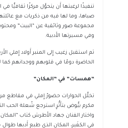
تنفيذًا لرغبتها أَن يتحوَّل مركزًا ثقافيًّا 
صباها، وما لها فيه من ذكريات مع عائلته
مجموعة صور وثائقية عن “البيت” ومحتوي
وفي مسيرتها الأَدبية.
ثم استقبل زغيب إِلى المنبر أَولاد إِملي الأَر
الحاضرة دومًا في قلوبهم ووجدانهم كما لدى
“همسات” في “المكان”
تخلَّل الحوارات حضورٌ إِملي في مقاطع من كت
مكرم بيُّوض بتأَثُّرٍ استرجع شُعلة الحب ا
واختار الفنان جهاد الأَطرش كتاب “المكا
في الكفَير، المكان الذي طبع أَدبها طوال 