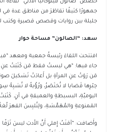
خصَّص “صالون فيلوكاليَّا الأَدبي” لقاءَه الج
جمهورًا كثيفًا تقاطَرَ من مناطق عدة في لبنا
جليلة بين روايات وقصص قصيرة وكتب لل
سعد: “الصالون” مساحة حوار
افتتحت اللقاءَ رئيسةُ جمعية ومعهد “فيلوكا
جاء فيها: “هي ليستْ فقط مَن كَتَبَتْ عنِ الر
مَن رَوَتْ عنِ المرأةِ بل أَعادَتْ تَشكيلَ صوتِه
حِبْرِها قَضايا لا تُختَصَرُ، ورُؤْيةً لا تُشبِهُ
اليوميّةِ، البسيطةِ والعميقةِ في آنٍ. كَتَبَتْ ل
المَمنوعةِ والمُهَمَّشةِ، ولِتُلبِسَ القهرَ لُغةً را
وأَضافت: “آمَنَتْ إِملي أَنَّ الأَدبَ ليسَ تَرَفًا 