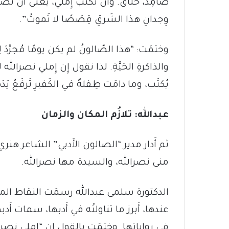
صامِدٌ، خَلّاقٌ. وأَن تَكتُبَ إِملي، يَعني أَن تَصن
وِجدانِ هذا الشَرقِ قِصَصًا لا تَموتُ”.
وختمَت: “هذا الصّالونُ لم يكن يومًا مُجرَّدَ لِق
والذاكرةِ الحَيَّةِ. لذا نقول إِن إِملي نصرالله ل
يُكتَب، وما دامَت طِفلةٌ في الكَفيرِ تَرفَعُ يَدَها ل
عبدالله: تلازُم المكان والزمان
ثم أَدار مدير “الصالون الأَدبي” الشاعر هنر
منى نصرالله، والسيدة مها نصرالله.
الدكتورة سلمى عبدالله رسمَت النقاط المح
عندها، أَبرز ما تناولتْه في أَدبها، سمات أَدبه
في رواياتها. وختمَت بالقول إِن “إِملي نصرالله