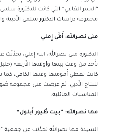
“الجمر الغافي” التي كانت للدكتورة سلمى
مجموعة دراسات الدكتور سلمى الأَدبية وال
منى نصرالله: أُمِّي إِملي
الدكتورة منى نصرالله، ابنة إِملي، تحدَّثَت ع
تأْخذ من وقت بيتها وأَولادها الأَربعة (خلي
كانت تعطي أُمومتها وقتها الكافي، كما تع
للنتاج الأَدبي. ثم عرضَت منى مجموعة صُور
المناسبات العائلية.
مها نصرالله: “بيت طُيور أَيلول”
السيدة مها نصرالله تحدَّثت عن جمعية “بي