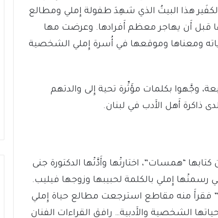
في الكفَير هذا البيتُ الذي شهِدَ طفولة إِملي ومطالع
ا قبل أَن يهاجر معظم أَفرادها. وعرضت مها
اته ومعناها وموقعها في أُسرة إِملي الشخصية
بعة، وجَّهوا بكلمات مؤَثِّرة تحية إِلى والدتهم
 ذاكرة أَهل الأَدب في لبنان.
ابها “همسات”، اختارتْها وأَدَّتْها الدكتورة جنى
لتي رسمتْها إِملي بالكلمة لحبيبها وزوجها فيليب.
ن” فقرأَ منه مقاطع استرجعت مطالع حياة إِملي
حياتها الشخصية والأَدبية… رافق القراءات الفنان