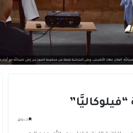
نصرالله، الفنان جهاد الأَطرش، وعلى الشاشة لقطة من مجموعة الصور عن إِملي نصرالله مع أَولاده
فيلوكاليَّا”
2 دقائق