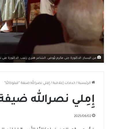
من اليسار: الدكتورة جنى مكرم بيُّوض، الشاعر هنري زغيب، الدكتورة منى 
الرئيسية
/
خدمات إعلامية
/
إِمِلي نصرالله ضيفة “فيلوكاليَّا”
إِمِلي نصرالله ضيفة “
2025/06/02