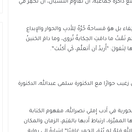
َعَ ذاكرةً جماعيَّةً، أَن تُقاوِمَ النسيانَ، أَن تَحفِرَ في
اء بل هوَ مَساحةٌ حُرَّةٌ لِلأَدبِ والحوار والإِبداع
م تَمُتْ ما دامَتِ الحِكايةُ تُروى، وما دامَ الحَنينُ
ِتَقولَ: “أُريدُ أن أَتعلَّم، كَي أَكتُبَ”.
ي زغيب حوارًا مع الدكتورة سلمى عبدالله، الدكتورة
ورية في أَدب إِملي نصرالله، مفهوم الكتابة
ا المميَّزة، ارتباط أَدبها بالقيَم، الزمان والمكان
 قلمٌ لم يُبْقِ الجمر غافيًا” إِشارةً إِلى رواية