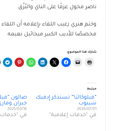
ناصر مخول عزفًا على الناي والبُزُق.
مخصصًا للأَديب الكبير ميخائيل نعيمه.
شارك هذا الموضوع:
مرتبط
“فيلوكاليًّا” تستذكر إِدفيك
صالون “فيلوكال
شيبوب
جبران ومار
2025/03/16
2026/07/01
في "خدمات إعلامية"
في "خدمات إ