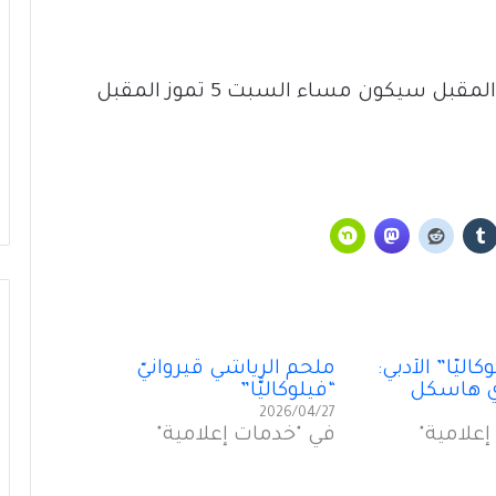
وختم هنري زغيب اللقاء بإِعلامه أَن اللقاء المقبل سيكون مساء السبت 5 تموز المقبل
الحياد الفاعل لدى “فيلوكاليَّا”
من زياد الرحباني… إلى أجيال الغد
يَّا” الأَدبي:
ملحم الرياشي قيروانيّ
ي هاسكل
“فيلوكاليَّا”
2026/04/27
التراث اللبناني إِلى “أَكاديمْيا”
علامية"
في "خدمات إعلامية"