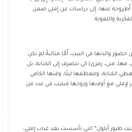
 أُطروحة عنها، إلى دراسات عن إِملي ضمن
فكرية واللغوية.
ن حضور والدتها في البيت، أُمًّا مثاليةً لم تكن
ل، مها، منى، رمزي) كي تنصرف إِلى الكتابة، بل
طي الكتابة، ومعظمها ليلًا، وقتها الكافي
 لإِملي مع أَولادها وزوجها فيليب في عدد من
ت طيور أَيلول” التي تأَسست بعد غياب إِملي،