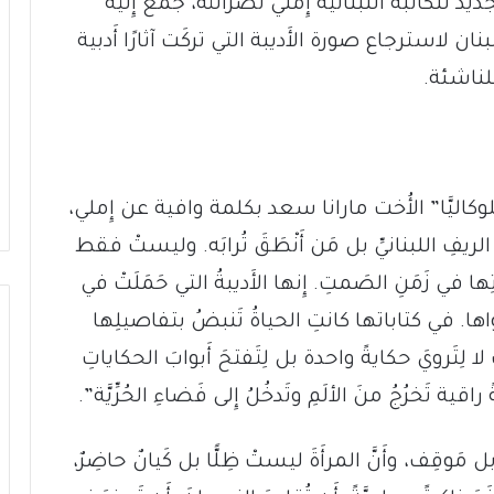
ديد للكاتبة اللبنانية إِملي نصرالله، جمع إِليه
ن لاسترجاع صورة الأَديبة التي تركَت آثارًا أَدبية
ناشئة.
ليَّا” الأُخت مارانا سعد بكلمة وافية عن إِملي،
يفِ اللبنانيِّ بل مَن أَنْطَقَ تُرابَه. وليستْ فقط
ا في زَمَنِ الصَمتِ. إِنها الأَديبةُ التي حَمَلَتْ في
 سِواها. في كتاباتها كانتِ الحياةُ تَنبضُ بتفاصيلِها
ا لِتَرويَ حكايةً واحدة بل لِتَفتحَ أَبوابَ الحكاياتِ
قية تَخرُجُ منَ الألَمِ وتَدخُلُ إِلى فَضاءِ الحُرِّيَّة”.
بل مَوقِف، وأَنَّ المرأَةَ ليستْ ظِلًّا بل كَيانٌ حاضِرٌ،