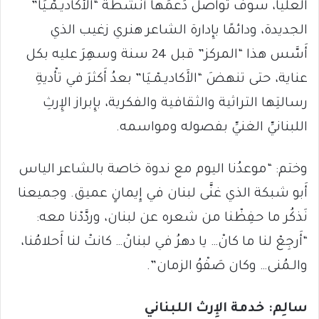
العليا، سوف تواصل دَعمَها أَنشطةَ “الأَكاديـمْـيَا”
الجديدة، ودائمًا بإِدارة الشاعر هنري زغيب الذي
أَسَّس هذا “المركز” قبل 24 سنة وسهِرَ عليه بكل
عناية، حتى تنهضَ “الأَكاديـمْـيَا” بعدُ أَكثرَ في تأْديةِ
رسالتِها التراثية والثقافية والفكرية، بإِبراز الإِرثِ
اللبنانيِّ الغنيِّ بفصوله ومواسمه.
وختم: “موعدُنا اليوم مع ندوة خاصة بالشاعر الياس
أَبو شبكة الذي غنَّى لبنان في إِيمانٍ عميق. وجميعنا
نَذكُر ما حفِظْنا من شعره عن لبنان، وردَّدْنا معه:
“أَرجِعْ لنا ما كانْ… يا دهرُ في لبنانْ… كانتْ لنا أَحلامُنا،
والـمُنى… وكان صَفْوُ الزمان”.
سالِم: خدمة الإِرث اللبناني