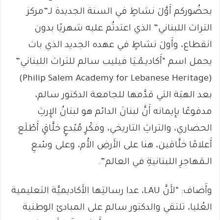
بحضُوركم أَوَّلَ نشاطٍ في السنة الجديدة لـ”مركز
التراث اللبناني” الذي اعتدتُم عليه شهريًا بدون
انقطاع، وأَولَ نشاطٍ في عهده الجديد الذي بات
يحمل اسم “أَكاديـمْـيَا فيليب سالم للتراث اللبناني”
(Philip Salem Academy for Lebanese Heritage)
بعد الهبَة التي قدَّمها للجامعة الدكتور سالم،
مدفوعًا بإِيمانه أَنَّ لبنانَ الدائم هو لبنانُ الإِرثِ
الحضاري، والتراثِ التاريخي، وفكْرٍ مُبْدعٍ خلَّاقٍ أَطْلَع
أَعلامًا خلَّاقين، هنا على الأَرضِ الأُم، وعلى وسْعِ
الـمَهاجرِ اللبنانيةِ في العالم”.
وأَضاف: “لأَنَّ LAU، عدا رسالتِها الأَكاديميَّة التعليمية
العُليا، تلتقي والدكتور سالم على المبادئ الوطنية