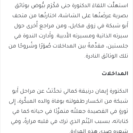
استهلَّت اللقاءَ الدكتورة جنى مَكْرَم بيُّوض بوثائق
بصرية عرضَتْها على الشاشة، اختارتْها من متحف
أَبو شبكة في زوق مكايل، ومن مراجع أُخرى حول
سيرته الذاتية ومسيرته الأَدبية. وأَدارت الندوة في
جلستين، مقدِّمةً بين المداخلات صُوَرًا وشُروحًا من
تلك الوثائق النادرة.
المداخلات
الدكتورة إِيمان درنيقة كمالي تحدَّثتْ عن مراحل أَبو
شبكة من انكسار طفولته بوفاة والده المبكَّرة، إِلى
ثورةٍ في القصيدة جعلتْه متمرِّدًا في حياته كما في
كتاباته، بسبب اليُتْم الذي ترك في قلبه مرارةً، وفي
شعره صدى هذه المرارة.