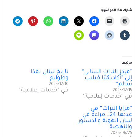
شارك هذا الموضوع:
مرتبط
“مركز التراث اللبناني”
تاريخ لبنان نقدًا
إِلى “أَكاديـمْيَا فيليب
وطوابع
سالم”
2025/12/10
في "خدمات إعلامية"
2025/12/15
في "خدمات إعلامية"
“مرايا التراث” في
عددها 24… قراءةٌ في
لبنان الهوية والدستور
والنهضة
2026/06/25