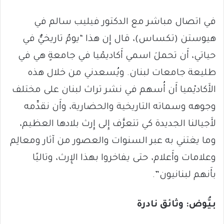
في اتصال مباشر مع الدكتور فيليب سالم في
هيوستن (تكساس)، قال إِن هذا “يومٌ تاريخيٌّ في
حياتي، أَن تحملَ اسمي أَكاديمْيا في جامعةٍ هي في
طليعة جامعات لبنان. ويُسعدني من خلال هذه
الأَكاديْميا أَن أُسهم في نشر تراث لبنان على مختلف
وجوهه وسماته التاريخية والحضارية، وأَن نقدِّمه
لأَجيالنا الجديدة كي تتعرَّف إِلى إِرث بلادها العظيم،
وما يغتني به عبر السنوات والعصور من آثار ومعالِم
وعلامات وأَعلام، حتى يفاخروا بهذا الإِرث، وتاليًا
بأَنهم لبنانيون”.
بيُّوض: وثائق نادرة