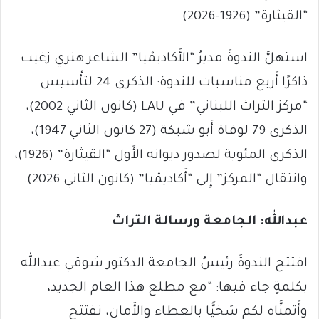
“القيثارة” (1926-2026).
استهلَّ الندوةَ مديرُ “الأَكاديمْيا” الشاعر هنري زغيب
ذاكرًا أَربع مناسبات للندوة: الذكرى 24 لتأْسيس
“مركز التراث اللبناني” في LAU (كانون الثاني 2002)،
الذكرى 79 لوفاة أَبو شبكة (27 كانون الثاني 1947)،
الذكرى المئوية لصدور ديوانه الأَول “القيثارة” (1926)،
وانتقال “المركز” إِلى “أَكاديمْيا” (كانون الثاني 2026).
عبدالله: الجامعة ورسالة التراث
افتتح الندوةَ رئيسُ الجامعة الدكتور شوقي عبدالله
بكلمةٍ جاء فيها: “مع مطلع هذا العام الجديد،
وأَتمنَّاه لكم سَخيًّا بالعطاء والأَمان، نفتتح