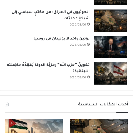
الحوثيون في العراق: من مكتبٍ سياسي إلى
شبكةِ عمليّات
2026/08/06
بوتين واحد لا بوتينان في روسيا!
2026/08/06
تَخوينُ “حزب الله” رمزيَّة الدولة يُفقِدُهُ حاضِنَته
اللبنانية؟
2026/08/06
أحدث المقالات السياسية