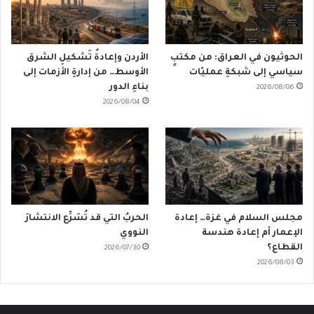
الحوثيون في العراق: من مكتبٍ
الأردن وإعادةُ تَشكيلِ الشرق
سياسي إلى شبكةِ عمليّات
الأوسط… من إدارةِ الأزمات إلى
بناءِ الدور
2026/08/06
2026/08/04
مجلس السلام في غزة… إعادة
الحربُ التي قد تُسَرِّع الانتشارَ
الإعمار أم إعادة هندسة
النووي
القطاع؟
2026/07/30
2026/08/03