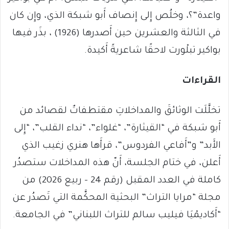
واعدة”؟، وخلُص إِلى إِنصاف أَبو شبكة الذي، وإِن كان
في الثالثة والعشرين حين أَصدرها (1926) ، بذَر فيها
بواكير تبلْورت لاحقًا شاعريةً أَكيدة.
القراءات
تخلَّلَت الوثائقَ والمداخلاتِ مقتطفاتٌ لقصائد من
أَبو شبكة في “القيثارة”، “غلواء”، “نداء القلب”، “إِلى
الأَبد” و”أَفاعي الفردوس”، قرأَها هنري زغيب الذي
أَعلن، في ختام الجلسة، أَنّ هذه المداخلات ستصدُر
كاملة في العدد المقبل (رقم 24 – ربيع 2026) من
مجلة “مرايا التراث” البحثية المحكَّمة التي تَصدُر عن
“أَكاديمْيَا فيليب سالم للتراث اللبناني” في الجامعة.