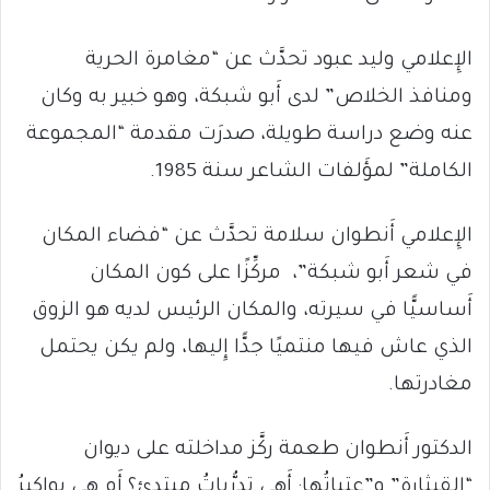
الإِعلامي وليد عبود تحدَّث عن “مغامرة الحرية
ومنافذ الخلاص” لدى أَبو شبكة، وهو خبير به وكان
عنه وضع دراسة طويلة، صدرَت مقدمة “المجموعة
الكاملة” لمؤَلفات الشاعر سنة 1985.
الإِعلامي أَنطوان سلامة تحدَّث عن “فضاء المكان
في شعر أَبو شبكة”، مركِّزًا على كون المكان
أَساسيًّا في سيرته، والمكان الرئيس لديه هو الزوق
الذي عاش فيها منتميًا جدًّا إِليها، ولم يكن يحتمل
مغادرتها.
الدكتور أَنطوان طعمة ركَّز مداخلته على ديوان
“القيثارة” و”عتباتُها: أَهي تدرُّباتُ مبتدئ؟ أَم هي بواكيرُ