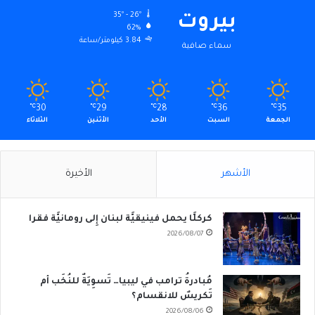
35º - 26º
بيروت
62%
3.84 كيلومتر/ساعة
سماء صافية
℃
30
℃
29
℃
28
℃
36
℃
35
الجمعة
السبت
الأحد
الأثنين
الثلاثاء
الأشهر
الأخيرة
كركلَّا يحمل فينيقيَّة لبنان إِلى رومانيَّة فقرا
2026/08/07
مُبادرةُ ترامب في ليبيا… تَسوِيَةٌ للنُخَب أم
تَكريسٌ للانقسام؟
2026/08/06