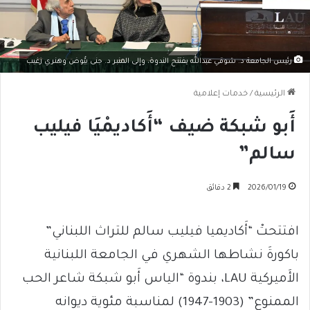
رئيس الجامعة د. شوقي عبدالله يفتتح الندوة، وإِلى المنبر د. جنى بيُّوض وهنري زغيب
الرئيسية
/
خدمات إعلامية
أَبو شبكة ضيف “أَكاديمْيَا فيليب
سالم”
2026/01/19
2 دقائق
افتتحتْ “أَكاديميا فيليب سالم للتراث اللبناني”
باكورةَ نشاطها الشهري في الجامعة اللبنانية
الأَميركية LAU، بندوة “الياس أَبو شبكة شاعر الحب
الممنوع” (1903-1947) لمناسبة مئوية ديوانه