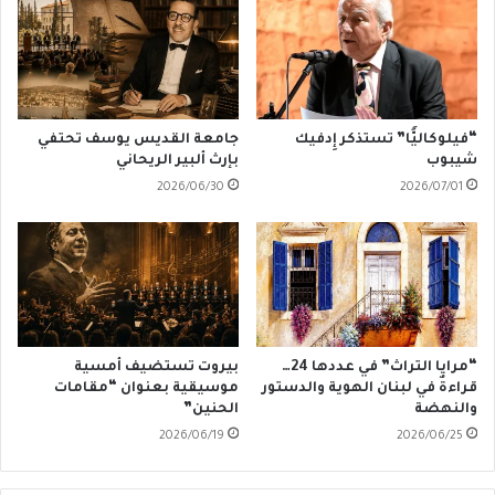
“فيلوكاليًّا” تستذكر إِدفيك
جامعة القديس يوسف تحتفي
شيبوب
بإرث ألبير الريحاني
2026/06/30
2026/07/01
“مرايا التراث” في عددها 24…
بيروت تستضيف أمسية
قراءةٌ في لبنان الهوية والدستور
موسيقية بعنوان “مقامات
والنهضة
الحنين”
2026/06/19
2026/06/25