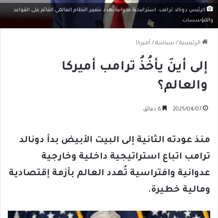
الرئيس دونالد ترامب: استرانيجية عدوانية تُهدد بتغيير النظام العالمي القائم على القواعد
والمؤسسات.
الرئيسية
/
سياسة
/
أميركا
إلى أينَ يأخُذُ ترامب أميركا
والعالم؟
2025/04/07
6 دقائق
منذ عودته الثانية إلى البيت الأبيض بدأ دونالد
ترامب اتباع استراتيجية داخلية وخارجية
عدوانية وافتراسية تُهدد العالم بأزمة إقتصادية
ومالية خطيرة.