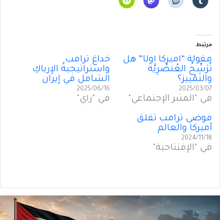
مرتبط
مقولة “أميركا أولًا” هل
خداعُ ترامب
تُرَسِّخُ العُنصُرِيَّةَ
واستراتيجيةُ الإرباكِ
والتَمّييز؟
الشامل في إيران
2025/06/16
2025/03/07
في "المنبر الإجتماعي"
في "رأي"
فوضى ترامب تُقلقُ
أميركا والعالم
2024/11/18
في "الإفتتاحية"