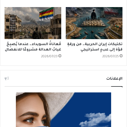
تكتيكات إيران الحربية… من ورقةِ
مُعاناةُ السويداء… عندما يُصبِحُ
قوّة إلى عبءٍ استراتيجي
غيابُ العدالة مشروعًا للانفصال
2026/07/23
2026/07/25
الإعلانات