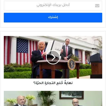
أدخل
بريدك
الإلكتروني
نهايةُ
حُلمِ
التجارةِ
الحرّة؟
نهايةُ حُلمِ التجارةِ الحرّة؟
طَريقُ
الشَوك