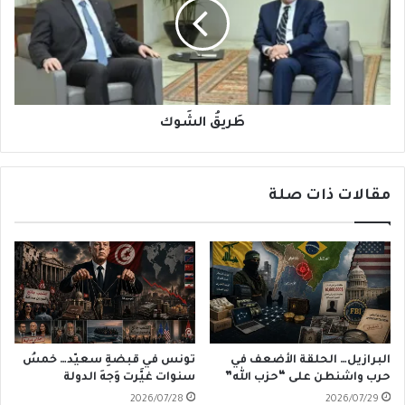
طَريقُ الشَوك
مقالات ذات صلة
البرازيل… الحلقة الأضعف في
تونس في قبضةِ سعيّد… خمسُ
حرب واشنطن على “حزب الله”
سنوات غيَّرت وَجهَ الدولة
2026/07/28
2026/07/29