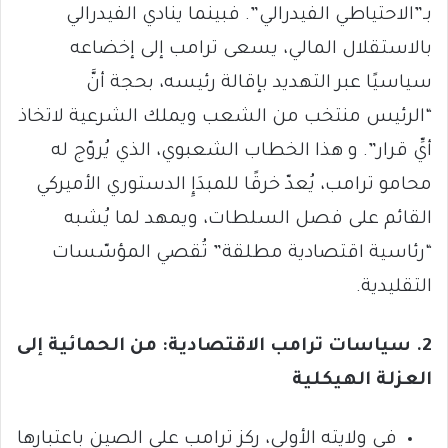
بـ”الاحتياطي الفيدرالي”. فبينما ينادي الفيدرالي
بالاستقلال المالي، يسعى ترامب إلى إخضاعه
سياسيًا عبر التهديد بإقالة رئيسه، بحجة أنَّ
“الرئيس منتخب من الشعب ويملك الشرعية لاتخاذ
أيِّ قرار”. و هذا الخطاب الشعبوي، الذي يُروّج له
محامو ترامب، يُعدّ خرقًا للمبدَإِ الدستوري الأميركي
القائم على فصل السلطات، ويمهد لما يُشبه
“رئاسية اقتصادية مطلقة” تُقصي المؤسّسات
التقليدية.
2. سياسات ترامب الاقتصادية: من الحمائية إلى
العزلة الهيكلية
في ولايته الأولى، ركز ترامب على الصين باعتبارها