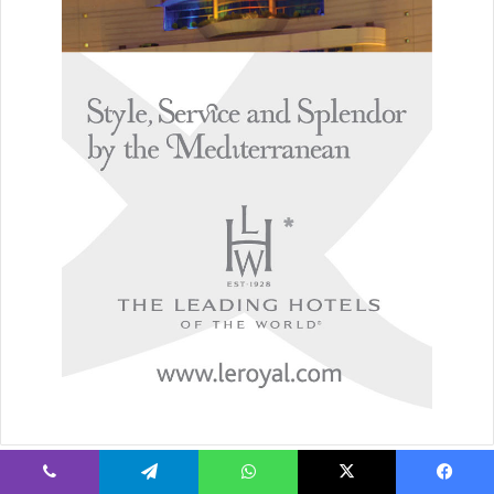
يسبوك
‫X
واتساب
تيلقرام
ڤايبر