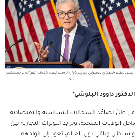
رئيس البنك المركزي الأميركي جيروم باول: ترامب يُهدد بإقالته رُغم أنه لا يستطيع
ذلك.
الدكتور داوود البلوشي*
في ظلِّ تصاعُد السجالات السياسية والاقتصادية
داخل الولايات المتحدة، وتزايد التوترات التجارية بين
واشنطن وباقي دول العالم، تعود إلى الواجهة