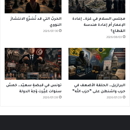
مجلس السلام في غزة… إعادة
الحربُ التي قد تُسَرِّع الانتشارَ
الإعمار أم إعادة هندسة
النووي
القطاع؟
2026/07/30
2026/08/03
البرازيل… الحلقة الأضعف في
تونس في قبضةِ سعيّد… خمسُ
حرب واشنطن على “حزب الله”
سنوات غيَّرت وَجهَ الدولة
2026/07/28
2026/07/29