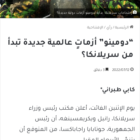
إحتجاجات سريلانكا: بداية لدومينو أزمات دولية جديدة؟
الرئيسية
/
رأي
/
الإفتتاحية
“دومينو” أزماتٍ عالمية جديدة تبدأ
من سريلانكا؟
2022/07/12
3 دقائق
كابي طبراني*
يوم الإثنين الفائت، أعلن مكتب رئيس وزراء
سريلانكا، رانيل ويكريمسينغه، أن رئيس
الجمهورية، جوتابايا راجاباكسا، من المتوقع أن