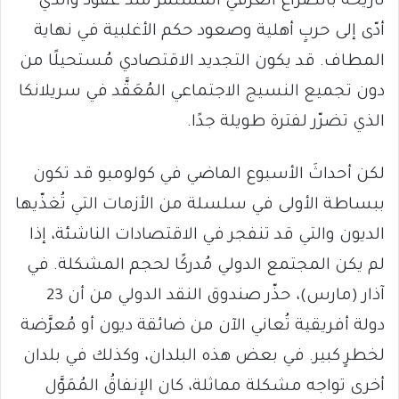
تاريخه بالصراع العرقي المستمر منذ عقود والذي
أدّى إلى حربٍ أهلية وصعود حكم الأغلبية في نهاية
المطاف. قد يكون التجديد الاقتصادي مُستحيلًا من
دون تجميع النسيج الاجتماعي المُعَقَّد في سريلانكا
الذي تضرّر لفترة طويلة جدًا.
لكن أحداثَ الأسبوع الماضي في كولومبو قد تكون
ببساطة الأولى في سلسلة من الأزمات التي تُغذّيها
الديون والتي قد تنفجر في الاقتصادات الناشئة، إذا
لم يكن المجتمع الدولي مُدركًا لحجم المشكلة. في
آذار (مارس)، حذّر صندوق النقد الدولي من أن 23
دولة أفريقية تُعاني الآن من ضائقة ديون أو مُعرَّضة
لخطرٍ كبير. في بعض هذه البلدان، وكذلك في بلدان
أخرى تواجه مشكلة مماثلة، كان الإنفاقُ المُمَوَّل