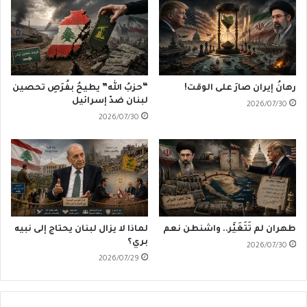
رهانُ إيران صارَ على الوقت!
“حزبُ الله” يطيحُ بفُرَصِ تحصين
لبنان ضدّ إسرائيل
2026/07/30
2026/07/30
طهران لم تَتَغَيَّر.. واشنطن نعم
لماذا لا يزال لبنان يحتاج إلى نبيه
بري؟
2026/07/30
2026/07/29