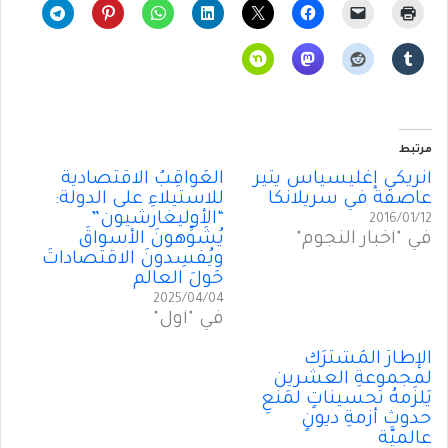
مرتبط
أنريكي إغليسياس يثير
العَواقِبُ الاقتصادية
عاصفة في سريلانكا
للاستيلاءِ على الدولة:
“الأوليغارشيون”
2016/01/12
في "أخبار النجوم"
يُشَوِّهونَ الأسواقَ
ويُفسِدونَ الاقتصاداتَ
حَولَ العالم
2025/04/04
في "أول"
الإطارُ المُشتَرَكُ
لمجموعةِ العشرين
يَلزَمهُ تحسيناتٍ لمَنعِ
حدوثِ أزمةِ ديونٍ
عالميّة