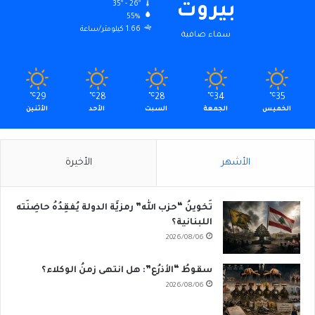
35º - 26º
بيروت
55%
1.66 كيلومتر/ساعة
سماء صافية
℃
29
℃
28
℃
28
℃
34
℃
35
الخميس
الجمعة
السبت
الأحد
الأثنين
الأشهر
الأخيرة
تَخوينُ “حزب الله” رمزيَّة الدولة يُفقِدُهُ حاضِنَته
اللبنانية؟
2026/08/06
سقوطُ “الأذرُع”: هل انتهى زمنُ الوكلاء؟
2026/08/06