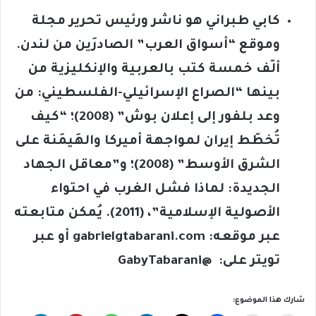
كابي طبراني هو ناشر ورئيس تحرير مجلة
وموقع “أسواق العرب” الصادرَين من لندن.
ألّف خمسة كتب بالعربية والإنكليزية من
بينها “الصراع الإسرائيلي-الفلسطيني: من
وعد بلفور إلى إعلان بوش” (2008)؛ “كيف
تُخطّط إيران لمواجهة أميركا والهَيمَنة على
الشرق الأوسط” (2008)؛ و”معاقل الجهاد
الجديدة: لماذا فشل الغرب في احتواء
الأصولية الإسلامية”، (2011). يُمكن متابعته
عبر موقعه:
gabrielgtabarani.com
أو عبر
تويتر على:
@GabyTabarani
شارك هذا الموضوع: