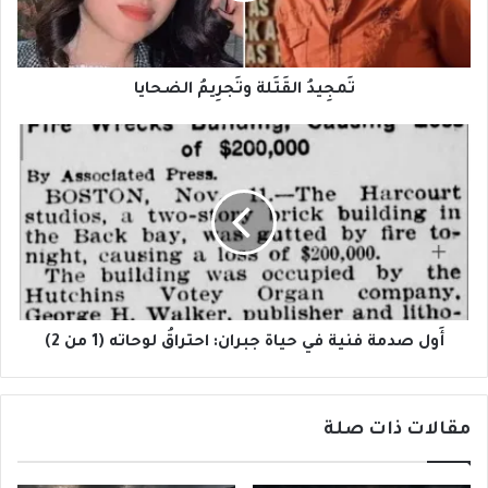
تَمجِيدُ القَتَلة وتَجرِيمُ الضحايا
أَول
صدمة
فنية
في
حياة
جبران:
احتراقُ
لوحاته
(1
من
أَول صدمة فنية في حياة جبران: احتراقُ لوحاته (1 من 2)
2)
مقالات ذات صلة