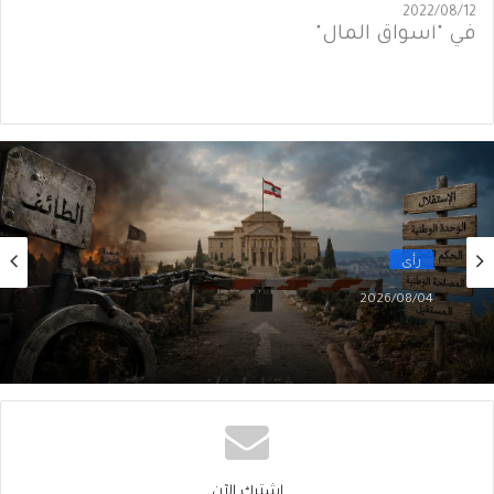
2022/08/12
في "أسواق المال"
رأي
2026/08/04
هل الحُكمُ امتناع؟!
اشترك الآن