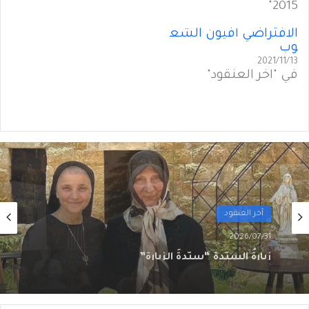
2015"
الافتراضي أفيون الشع
وب
2021/11/13
في "آخر العنقود"
آخر العنقود
2026/07/27
لبنان فيليب سالم