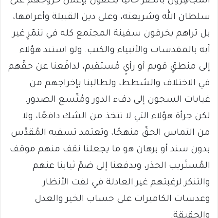
المُجاهِرون بالكفر حاليًّا يكتفون بإعلان خروجهم على
سلطان الله وشريعته، وعلى دين القبيلة وأعرافها،
بل تراهم يخرقون سفينة المجتمع كله في تنمّرٍ غير
آبه بالمقدسات والأنبياء والكتب. ولو استند هؤلاء
إلى منطقٍ قويم أو رأيٍ مُستقيم، لدافَعنا عن حقّهم
في الاختلاف والشطط، ولطالبنا بإخراجهم من
غيابات السجون إلى دفء الدور ومُتّسع الصدور.
لكن جرأة هؤلاء التي لا تتخذ من الشك دافعًا، ولا
من التماس الحقّ منهجًا، وتعتمد تسفيه المُقدَّس
بدون سند أو برهان هو ما يجعلنا نقف منهم موقف
المُستَريب الحذر، ويدفعنا إلى ضمّ ثيابنا عنهم
والتنكر لرغبتهم غير العادلة في لفت الأنظار
وعدسات الكاميرات على حساب الخير والعدل
والحقيقة.