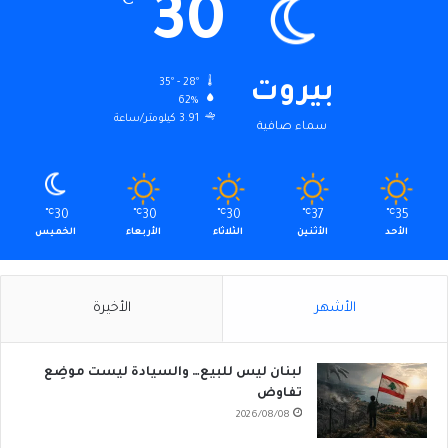
30
℃
35º - 28º
بيروت
62%
3.91 كيلومتر/ساعة
سماء صافية
℃
30
℃
30
℃
30
℃
37
℃
35
الأحد
الأثنين
الثلاثاء
الأربعاء
الخميس
الأشهر
الأخيرة
لبنان ليس للبيع… والسيادة ليست موضِع
تفاوض
2026/08/08