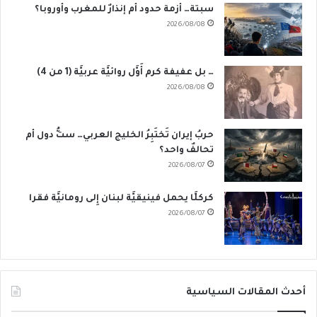
سبتة… أزمة حدود أم إنذارٌ للمغرب وأوروبا؟
2026/08/08
… بل عفيفة كرم أَوَّل روائيَّة عربيَّة (1 من 4)
2026/08/08
حربُ إيران تَختَبِرُ الخليج العربي… ستُّ دول أم
تحالفٌ واحد؟
2026/08/07
كركلَّا يحمل فينيقيَّة لبنان إِلى رومانيَّة فقرا
2026/08/07
أحدث المقالات السياسية