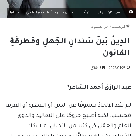
أنيقة عتيق: كان من الواجب أن تُستتاب قبل أن يصدر بحقّها الحكم القاسي ... بالإعدام!
الرئيسية
/
آخر العنقود
الدِينُ بَينَ سَندانِ الجَهلِ ومَطرقَةِ
القانون
2022/01/23
3 دقائق
عبد الرازق أحمد الشاعر*
لم يَعُد الإلحادُ فسوقًا عن الدين أو الفطرة أو العرف
فحسب، لكنه أصبح خروجًا على التقاليد والذوق
العام والعقل في كثير من الأحيان. فلا يكاد