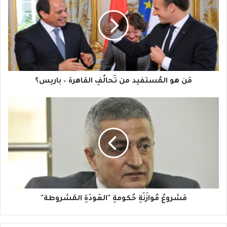
المُستفيد
من
تَحالُفِ
القاهرة
–
باريس؟
مَن هو المُستفيد من تَحالُفِ القاهرة – باريس؟
مَشروعُ
مُوازَنَةِ
حُكومةِ
"العَودَةِ
المَشروطة"
مَشروعُ مُوازَنَةِ حُكومةِ "العَودَةِ المَشروطة"