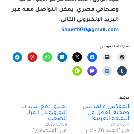
وصحافي مصري. يمكن التواصل معه عبر
البريد الإلكتروني التالي:
Shaer1970@gmail.com
شارك هذا الموضوع:
مرتبط
المقدَّس والمدنَّس
تعليق دفع سندات
ومحنة العقل في
اليوروبوندز: القرار
الثقافة العربية!
الصعب
2023/03/09
2015/03/11
في "العدد 28 - آذار
في "اقتصادي"