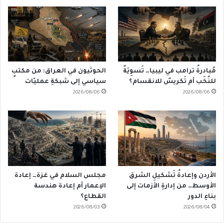
مُبادرةُ ترامب في ليبيا… تَسوِيَةٌ
الحوثيون في العراق: من مكتبٍ
للنُخَب أم تَكريسٌ للانقسام؟
سياسي إلى شبكةِ عمليّات
2026/08/06
2026/08/06
الأردن وإعادةُ تَشكيلِ الشرق
مجلس السلام في غزة… إعادة
الأوسط… من إدارةِ الأزمات إلى
الإعمار أم إعادة هندسة
بناءِ الدور
القطاع؟
2026/08/03
2026/08/04