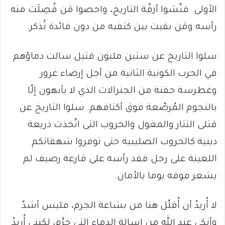
الأولى. فتّشوا أزقّة التاريخ، واحصوا مَن فُصِلَت منه
رأسه ومَن بقيت بين كتفيه من دون فائدة تُذكر.
سلوا التاريخ عن ستين مليون قتيل سالت دماؤهم
في الحرب الكونية الثانية من أجل إرضاء غرور
وغطرسة حفنة من الجنرالات الذي لا يأبهون إلّا
بالنجوم المُرصّعة فوق أكتافهم. سلوا التاريخ عن
قتلى التتار والمغول والحروب التى اتّخذت ذريعة
دينية كالحروب الصليبية حتى توفروا شهقاتكم
اللعينة على رجل فقد رأسه على قارعة رصيف لم
يشعر فوقه يوما بالأمان.
لا أُريدُ أن أُقلّل هنا من بشاعة الجرم، فليس أشدّ
وأنكى عند الله من إسالة الدماء التى حرَّم، لكنني أُريدُ