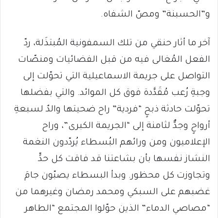
و”الحسبنة” ومصّ الشفاه.
آخر ما أثار حنقي من تلك السمفونية المُبتذَلة، ردّ
الفعل المُغالى فيه من قبل الفضائيات ومنصّات
التواصل على جريمة الاسماعيلية التي تحوّلت إلى
وجبةِ رُعب مُقَدَّدة فوق كل الموائد. والتي بفضلها
تحوّلت حادثة ذبحٍ “فردية” راح ضحيتها والدٌ لسبعةِ
أرواحٍ وجدٌّ لثامنة إلى “الجريمة الكبرى”، وراح
الإعلاميون ومن ورائهم البُسطاء يُردّدون النغمة
النشاز نفسها بأن بشاعتنا قد فاقت كل حدٍّ
وتجاوزت كل محظور. وبدأ البسطاء يصبّون جامَ
غضبهم على السبكي ومحمد رمضان وغيرهما من
“مصاصي الدماء” الذين حوّلوا المجتمع “الطاهر