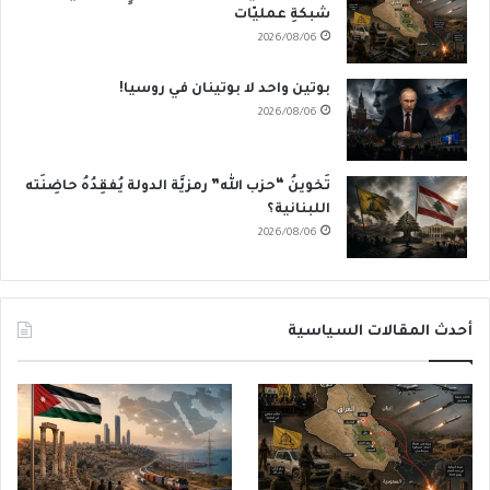
شبكةِ عمليّات
2026/08/06
بوتين واحد لا بوتينان في روسيا!
2026/08/06
تَخوينُ “حزب الله” رمزيَّة الدولة يُفقِدُهُ حاضِنَته
اللبنانية؟
2026/08/06
أحدث المقالات السياسية