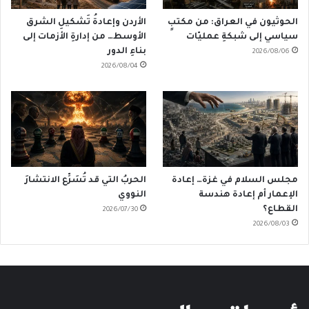
الحوثيون في العراق: من مكتبٍ
الأردن وإعادةُ تَشكيلِ الشرق
سياسي إلى شبكةِ عمليّات
الأوسط… من إدارةِ الأزمات إلى
بناءِ الدور
2026/08/06
2026/08/04
مجلس السلام في غزة… إعادة
الحربُ التي قد تُسَرِّع الانتشارَ
الإعمار أم إعادة هندسة
النووي
القطاع؟
2026/07/30
2026/08/03