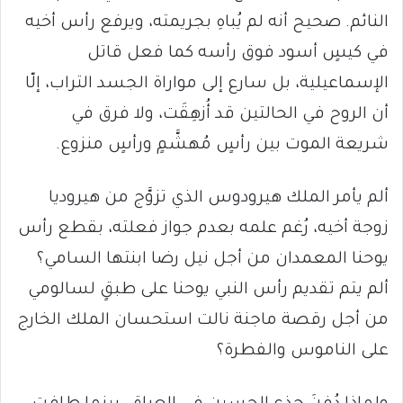
النائم. صحيح أنه لم يُباهِ بجريمته، ويرفع رأس أخيه
في كيسٍ أسود فوق رأسه كما فعل قاتل
الإسماعيلية، بل سارع إلى مواراة الجسد التراب، إلّا
أن الروح في الحالتين قد أُزهِقَت، ولا فرق في
شريعة الموت بين رأسٍ مُهشَّمٍ ورأسٍ منزوع.
ألم يأمر الملك هيرودوس الذي تزوَّج من هيروديا
زوجة أخيه، رُغم علمه بعدم جواز فعلته، بقطع رأس
يوحنا المعمدان من أجل نيل رضا ابنتها السامي؟
ألم يتم تقديم رأس النبي يوحنا على طبقٍ لسالومي
من أجل رقصة ماجنة نالت استحسان الملك الخارج
على الناموس والفطرة؟