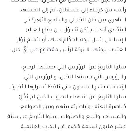
ولماذا دُفِنَ جذع الحسين في العراق، بينما طافت
رأسه من كربلاء إلى عسقلان، ثم إلى المشهد
القاهري بين خان الخليلي والجامع الأزهر؟ في
اعتقادي أنها لم تكن تتجوّل بين بقاع العالم
الإسلامي لتنال بركة الحكّام هناك، أو لتمنح زوّار
العتبات بركتها. لا بركة لرأس مقطوع على أيِّ حال.
سلوا التاريخ عن الرؤوس التي حملتها الرماح،
والرؤوس التي داستها الخيل، والرؤوس التي
ارتطمت بجَدرِ السجون حتى تلفظ أسرارها الأخيرة.
سلوا التاريخ عن شهداء الحروب الذين لم يُخَلّ
قياصرة العنف وأباطرته بينهم وبين الصوامع
والمساجد والبيع والصلوات. سلوا التاريخ عن ستة
عشر مليون نسمة قضوا في الحرب العالمية