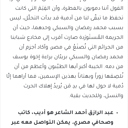
القول أننا دمويون بالفطرة، وأن القِيَمَ التي كانت
تحفظ ما تبقّى لنا من آدمية قد بدأت التحلّل، ليس
بسبب محمد رمضان والسبكي وحدهما، حيث أن
الجريمة المُستَورَدة صارت أقرب إلى مخادع شبابنا
من الجرائم التي تُصنَعُ في مصر، وأكاد أجزم أن
محمد رمضان والسبكي بريئان براءة إخوة يوسف
من دمه. الخيبة أكبر أيها الطيّبون وأعظم من أن
نُلصِقها زوراً وبهتاناً بهذين الإسمين، فما أراهما إلّا
دُمية لا حول لها في يدِ مَن يُريدُ إهلاك الحرث
والنسل، وللحديث بقية.
عبد الرازق أحمد الشاعر هو أديب، كاتب
وصحافي مصري. يمكن التواصل معه عبر