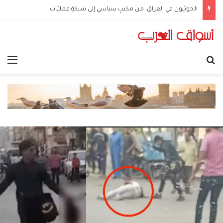
الحوثيون في العراق: من مكتبٍ سياسي إلى شبكةِ عمليّات
بحث عن
الق