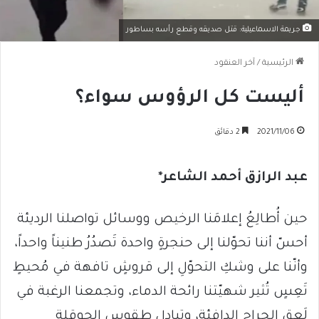
جريمة الاسماعيلية: قتل صديقه وقطع رأسه بساطور
الرئيسية
/
آخر العنقود
أليست كل الرؤوس سواء؟
2021/11/06
2 دقائق
عبد الرازق أحمد الشاعر*
حين أُطالِعُ إعلامَنا الرخيص ووسائل تواصلنا الرديئة
أحسّ أننا تحوّلنا إلى حنجرةٍ واحدة تَصدُرُ طنيناً واحداً،
وأنّنا على وشكِ التحوّلِ إلى قروشٍ تافهة في مُحيطٍ
تَعِسٍ تُثير شهيّتنا رائحة الدماء، وتجمعنا الرغبة في
لَعقِ الجراح الدافئة، وتبادل طقوس الحوقلة