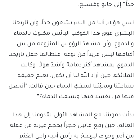
جداً” إلى حانةٍ ومَسلخ.
نسي هؤلاء أننا من البدء بشعون جداً، وأن تاريخنا
البشري فوق هذا الكوكب البائس مكتوبٌ بالدماء
والدموع. وأن مشهدَ الرؤوس المنزوعة من بين
أكتافها ليس فريداً من نوعه. فلطالما حفل تاريخنا
الدموي بمشاهد أكثر دمامة وأشدّ هولاً. وكانت
الملائكة، حين أراد الله لنا أن نكون، تعلم حقيقة
بشاعتنا ومحبّتنا لسفكِ الدماء حين قالت: “أتجعل
فيها من يفسد فيها ويسفك الدماء؟”.
بدأت دمويتنا مع المشاهد الأولى لقدومنا إلى هذا
العالم، حين رفع قابيل حجراً بحجم غيرته في غفلة
من آدم وحواء، ليرضخ به رأس أخيه راعي الغنم