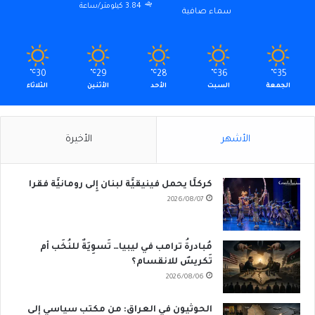
3.84 كيلومتر/ساعة
سماء صافية
℃
30
℃
29
℃
28
℃
36
℃
35
الجمعة
السبت
الأحد
الأثنين
الثلاثاء
الأشهر
الأخيرة
كركلَّا يحمل فينيقيَّة لبنان إِلى رومانيَّة فقرا
2026/08/07
مُبادرةُ ترامب في ليبيا… تَسوِيَةٌ للنُخَب أم
تَكريسٌ للانقسام؟
2026/08/06
الحوثيون في العراق: من مكتبٍ سياسي إلى