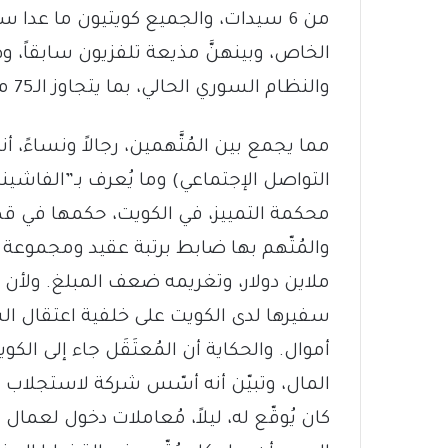
من 6 سيدات، والجميع كويتيون ما عدا 
الخاص، وبينهنَّ مذيعة تلفزيون سابقاً، وهم
والنظام السوري الحالي، بما يتجاوز الـ75 مليون دولار أميركي.
مما يجمع بين المُتَّهمين، رجالاً ونساءً
التواصل الإجتماعي) وما يُعرف بـ”الفاش
محكمة التمييز، في الكويت، حكمها في ق
ملاين دولار، وتغريمه ضعف المبلغ. ولأن
سفيرها لدى الكويت على خلفية اعتقال ال
أموال. والحكاية أن المُعتَقَل جاء إلى ال
المال، وتبيّن أنه أسّس شركة لاستجلاب ع
كان يُوقّع له، ليلاً، مُعاملات دخول لعمال