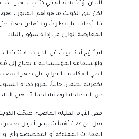
لكن لدى الكويت ما هو أهم: القانون، وهو، 
فلا يُحالف عليه طرفاً، ولا يُهادن جهة، حت
المعارضة الوازن في إدارة شؤون البلاد.
لم يُلوّح أحدٌ، يوماً، في الكويت باجتثاث الفسا
والإستقامة المؤسساتية لا تحتاج إلى مُقد
لجني المكاسب الحرام، على ظهر الشعب، ولا
بكهرباء نحتفل، حالياً، بمرور ذكراه السنو
عن المصلحة الوطنية لحماية ناهبي البلاد،
ففي الأيام القليلة الماضية، ضجّت الكويت ب
يقل عن 27 مُتّهَماً بتبييض أموال 
العقارات المملوكة أو المخصصة وأي أوراق 