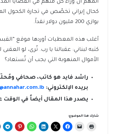
المهم أن وراء كل مُتّهم في القضايا الم
كحال إيراني تخصّص في تجارة الكحول ال
يوازي 200 مليون دولار نقداً.
أغلب هذه المعطيات أوردها موقع “القبس” 
كتبه لبناني: عقبالنا يا رب. تُرى، لو الع
الأموال المنهوبة التي يجب أن تُستعاد؟
راشد فايد هو كاتب، صحافي ومُحلّ
بريده الإلكتروني:
@annahar.com.lb
يصدر هذا المقال أيضاً في الوقت ع
شارك هذا الموضوع: