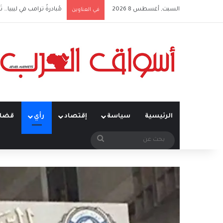
السبت, أغسطس 8 2026
مُبادرةُ ترامب في ليبيا… تَ
في العناوين
الرئيسية
سياسة
إقتصاد
رأي
قضاي
بحث
عن