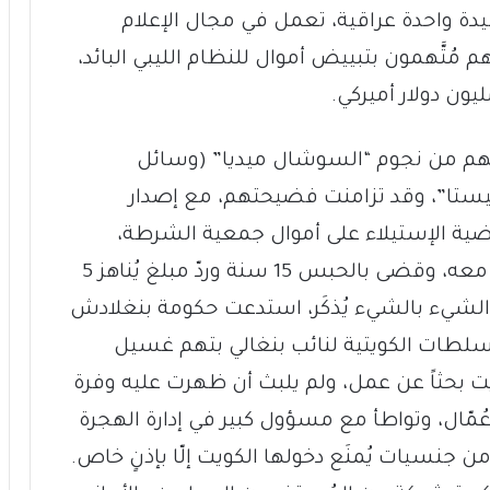
سيدة واحدة عراقية، تعمل في مجال الإعلام
 مُتَّهمون بتبييض أموال للنظام الليبي البائد،
، أنهم من نجوم “السوشال ميديا” (وسائل
ينيستا”، وقد تزامنت فضيحتهم، مع إصدار
ضية الإستيلاء على أموال جمعية الشرطة،
والمُتّهم بها ضابط برتبة عقيد ومجموعة معه، وقضى بالحبس 15 سنة وردّ مبلغ يُناهز 5
 الشيء بالشيء يُذكَر، استدعت حكومة بنغلادش
سلطات الكويتية لنائب بنغالي بتهم غسيل
كويت بحثاً عن عمل، ولم يلبث أن ظهرت عليه وفرة
ُمّال، وتواطأ مع مسؤول كبير في إدارة الهجرة
 من جنسيات يُمنَع دخولها الكويت إلّا بإذنٍ خاص.