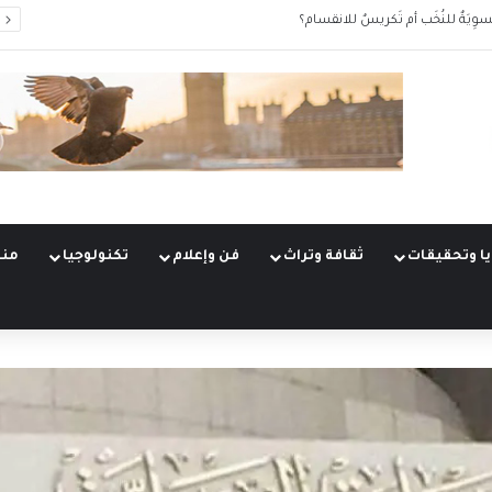
سوِيَةٌ للنُخَب أم تَكريسٌ للانقسام؟
ا وتحقيقات
ثقافة وتراث
فن وإعلام
تكنولوجيا
منو