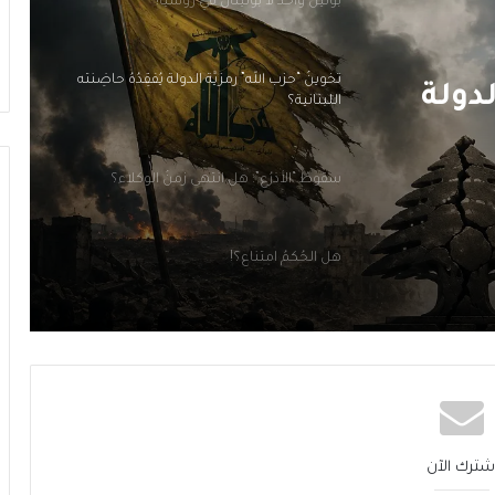
تَخوينُ “حزب الله” رمزيَّة الدولة يُفقِدُهُ حاضِنَته
اللبنانية؟
 زمنُ
سقوطُ “الأذرُع”: هل انتهى زمنُ الوكلاء؟
هل الحُكمُ امتناع؟!
لدولة
مَن قَتَلَ بيروت؟ الجميع… ولا أحد
بوتين واحد لا بوتينان في روسيا!
تَخوينُ “حزب الله” رمزيَّة الدولة يُفقِدُهُ حاضِنَته
اللبنانية؟
شترك الآن