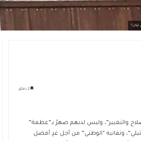
لبنان؟
2 دقائق
لإصلاح والتغيير”، وليس لديهم صهرٌ بـ”عظمة”
تيلي”، وتفانيه “الوطني” من أجل غدٍ أفضل