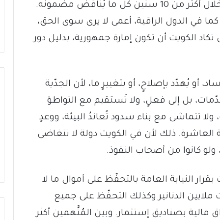
للبنان، وَعَدَ به نجله في كُتيِّبٍ شهير، نفّذ خلال أكثر من 10 سنين كل ما يُناقض مضمونه.
كما في الدول الراقية، أعمى لا يرى سوى الحق،
ى تكاد الكويت أن تكون إمارة جمهورية، بدليل دور
د، أو يُهدّد بإصلاحٍ، أو بتغييرٍ ما، لأن الجدّية
ّمات، بل إلى فعلٍ، ولا تَستقيم مع التواطؤ
 تتماشى مع بناء سدود تُعاندُ البيئة، ووعدٍ
ية العاشرة. ذلك لأن في الكويت دولة لا تتغاضى
 ولو كانوا من أصحاب النفوذ.
قرار النيابة العامة بالتحفّظ على أموال ما لا
بعشرات ملايين الدنانير وكذلك التحفّظ على جميع
مالية بصناديق إستثمار. وبين المُتَّهمين أكثر