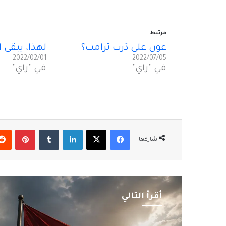
مرتبط
عون على دَرب ترامب؟
لهذا، يبقى ال
2022/02/01
2022/07/05
في "رأي"
في "رأي"
فيسبوك
‫X
لينكدإن
بينتير
شاركها
أقرأ التالي