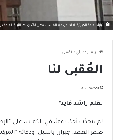
النيابة العامة الكويتية: لا تهاون مع الفساد، فهل تقتدي بها النيابة العامة في 
الرئيسية
/
رأي
/
العُقبى لنا
العُقبى لنا
2020/07/28
بقلم راشد فايد*
لم يتحدّث أحدٌ، يوماً، في الكويت، على “ا
صهر العهد، جبران باسيل، وذكائه “المركن