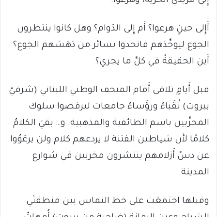
إِلى مريدي الحرية، وهرَعوا.
أَإِلى حينٍ هرعوا؟ أَم إِلى الدَوام؟ وهل كانوا ينتظرون
الجوع ليوحِّدَهم فاتحدوا بسائر من دَهَسَهم الجوع؟
أَين الحقيقةُ في كلِّ ما يجري؟
قبل أَيامٍ تلاقى أَمام المتحف الوطني اللبناني (شرقيّ
بيروت) نُقَباءُ ورؤَساءُ جامعات ليرفضوا سلوك
المخرِّبين باسم الطائفية والمذهبية. و… بقيَ الكلامُ
كلامًا لأَن شياطين الفتنة لا يردعهم كلام ولن يرعَوُوا
عن دسّ أَزلامهم ينتشرون مخربين في شوارع
المدينة.
وقبلها اجتمعَت على خط التماس بين منطقتَي