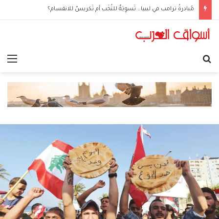
مُبادرةُ ترامب في ليبيا… تَسوِيَةٌ للنُخَب أم تَكريسٌ للانقسام؟
بحث عن
الق