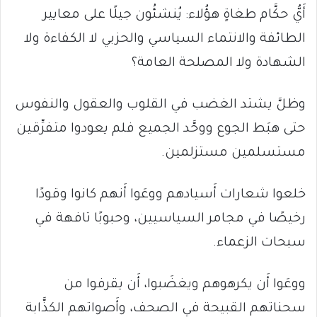
أَيُّ حكَّام طغاةٍ هؤُلاء: يُنشئُون جيلًا على معايير
الطائفة والانتماء السياسي والحزبي لا الكفاءة ولا
الشهادة ولا المصلحة العامة؟
وظلَّ يشتد الغضب في القلوب والعقول والنفوس
حتى هبَط الجوع ووحَّد الجميع فلم يعودوا متفرِّقين
مستسلمين مستزلمين.
خلعوا شعارات أَسيادهم ووعَوا أَنهم كانوا وقودًا
رخيصًا في مجامر السياسيين، وحبوبًا تافهة في
سبحات الزعماء.
ووعَوا أَن يكرهوهم ويغضَبوا، أَن يقرفوا من
سحناتهم القبيحة في الصحف، وأَصواتهم الكذَّابة