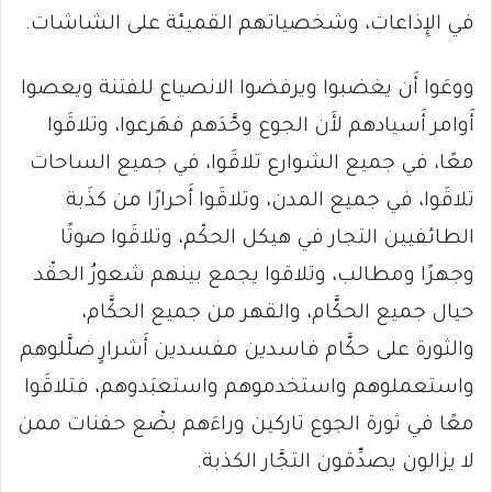
في الإِذاعات، وشخصياتهم القميئة على الشاشات.
ووعَوا أَن يغضبوا ويرفضوا الانصياع للفتنة ويعصوا
أَوامر أَسيادهم لأَن الجوع وحَّدَهم فهَرعوا، وتلاقَوا
معًا، في جميع الشوارع تلاقَوا، في جميع الساحات
تلاقَوا، في جميع المدن، وتلاقَوا أَحرارًا من كذَبة
الطائفيين التجار في هيكل الحكْم، وتلاقَوا صوتًا
وجهرًا ومطالب، وتلاقوا يجمع بينهم شعورُ الحقْد
حيال جميع الحكَّام، والقهر من جميع الحكَّام،
والثورة على حكَّام فاسدين مفسدين أَشرارٍ ضلَّلوهم
واستعملوهم واستخدموهم واستعبَدوهم، فتلاقَوا
معًا في ثورة الجوع تاركين وراءَهم بضْع حفنات ممن
لا يزالون يصدِّقون التجَّار الكذبة.