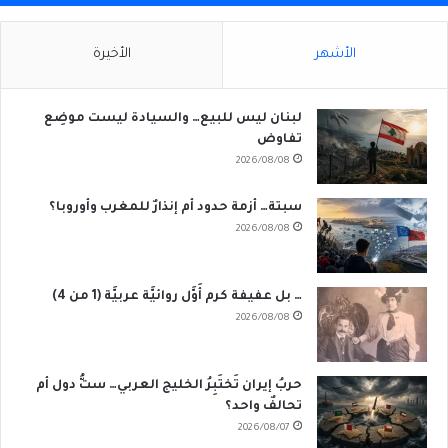
الأشهر
الأخيرة
لبنان ليس للبيع… والسيادة ليست موضِع
تفاوض
2026/08/08
سبتة… أزمة حدود أم إنذارٌ للمغرب وأوروبا؟
2026/08/08
… بل عفيفة كرم أَوَّل روائيَّة عربيَّة (1 من 4)
2026/08/08
حربُ إيران تَختَبِرُ الخليج العربي… ستُّ دول أم
تحالفٌ واحد؟
2026/08/07