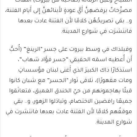
الشياح وعين الرمانة (ضاحية من بيروت) أُمهاتٌ
مصرِّحاتٌ برفضهِنَّ أَيَّ عودةٍ لأَبنائهنَّ إِلى أَيام الفتنة،
و… بقي تصريحُهُن كلامًا لأَن الفتنة عادت بعدها
فانتشرَت في شوارع المدينة.
وقبلذاك في وسط بيروت على جسر “الرينغ” (أُحبُّ
أَن أُعطيه اسمَه الحقيقي:”جسر فؤَاد شهاب”،
استذكارًا ذاك الكبيرَ الذي أَغنى لبنان مؤَسساتٍ
ومات مقهورًا)، تلاقى ثوار “الجسر” مع شبان كانوا
قبلًا يهاجمونهم من حيّ الخندق الغميق، فتعانَقوا
جميعًا رافضين الاختصام، وتبادَلوا الزهور، و… بقي
موقفُهم كلامًا لأَن الفتنة عادت بعدها فانتشرت في
شوارع المدينة.