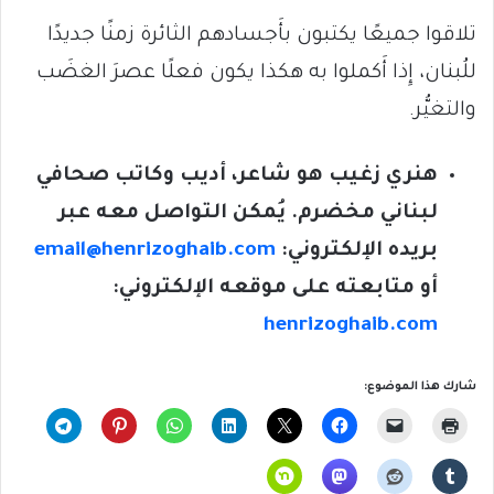
تلاقوا جميعًا يكتبون بأَجسادهم الثائرة زمنًا جديدًا
للُبنان، إِذا أَكملوا به هكذا يكون فعلًا عصرَ الغضَب
والتغيُّر.
هنري زغيب هو شاعر، أديب وكاتب صحافي
لبناني مخضرم. يُمكن التواصل معه عبر
بريده الإلكتروني:
email@henrizoghaib.com
أو متابعته على موقعه الإلكتروني:
henrizoghaib.com
شارك هذا الموضوع: