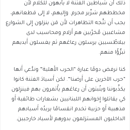
ذلك أَن شياطين الفتنة لا يأْبهون للكلام لأَن
مخططهم شرِّير مجرم. وإِليهم، لا إِلى قطعانهم،
يجب أَن تتَّجه التظاهرات لأَن مَن ينزلون إِلى الشوارع
مشاغبين مُخرّبين هم أَزلام ومحاسيب لدى
بيلاطُسيين يرسلون رعاعَهم ثم يغسلون أَيديهم
تبرُّؤًا منهم.
كنا نرفض دومًا عبارة “الحرب الأَهلية” وندَّعي أَنها
“حرب الآخرين على أَرضنا”. لكن أَسيادَ الفتنة كانوا
يكذِّبوننا ويثْبتون أَن رعاعَهم يأْتمرون بهم فينزِلون
كي يقاتلوا إِخوانهم اللبنانيين بشعارات طائفية أَو
مذهبية أَو حزبية تخدم انقسامًا يريدُه أَسيادهم
الداخليون المستزلمون بدورهم لأَسياد خارجيين.