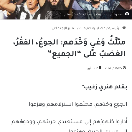
إفتقدوا الرغيف فتوحَّدوا غضَبًا ضدَّ مُـجَـوِّعيهم جميعًا
الرئيسية
/
قضايا وتحقيقات
/
المنبر الإجتماعي
مثلَّثُ وَعْـيٍ وَحَّدَهم: الجوعُ، الفقْرُ،
الغضبُ على “الجميع”
2020/06/15
2 دقائق
بقلم هنري زغيب
*
الجوع وحَّدَهم، فخلَعوا استزلامهم وهرَعوا.
أَداروا ظهورَهم إِلى مستعبدي حريتِهم، ووجوهَهم