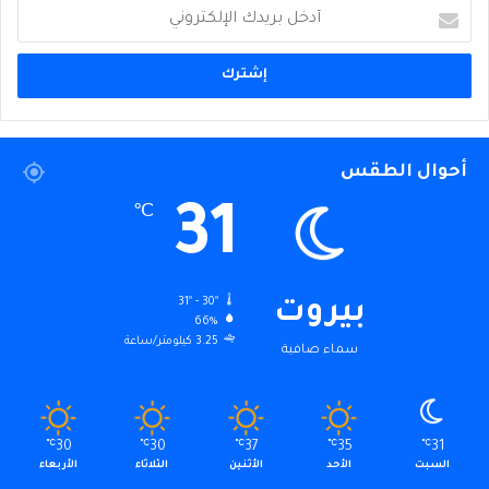
أدخل
بريدك
الإلكتروني
أحوال الطقس
31
℃
31º - 30º
بيروت
66%
3.25 كيلومتر/ساعة
سماء صافية
℃
30
℃
30
℃
37
℃
35
℃
31
السبت
الأحد
الأثنين
الثلاثاء
الأربعاء