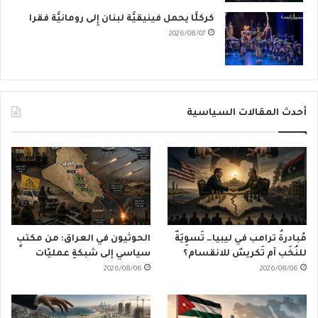
كركلَّا يحمل فينيقيَّة لبنان إِلى رومانيَّة فقرا
2026/08/07
أحدث المقالات السياسية
مُبادرةُ ترامب في ليبيا… تَسوِيَةٌ
الحوثيون في العراق: من مكتبٍ
للنُخَب أم تَكريسٌ للانقسام؟
سياسي إلى شبكةِ عمليّات
2026/08/06
2026/08/06