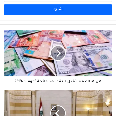
الإلكتروني
هل
هناك
مستقبل
للنقد
بعد
جائحة
"كوفيد-19"؟
هل هناك مستقبل للنقد بعد جائحة "كوفيد-19"؟
حكومةُ
"المُستَشارين"
بحاجةٍ
إلى
استشارة!