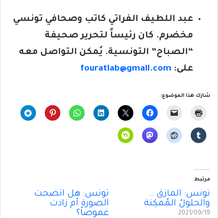
عبد اللطيف الفراتي كاتب وصحافي تونسي
مخضرم. كان رئيساً لتحرير صحيفة
“الصباح” التونسية. يُمكن التواصل معه
على:
fouratiab@gmail.com
شارك هذا الموضوع:
مرتبط
تونس: المأزق …
تونس: هل اتضحت
والحلولُ المُمكِنة
الصورة أم زادت
غموضاً؟
2021/09/19