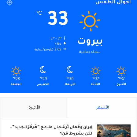
أحوال الطقس
33
℃
37º - 31º
بيروت
48%
2.69 كيلومتر/ساعة
سماء صافية
℃
28
℃
29
℃
30
℃
37
℃
37
الأثنين
الثلاثاء
الأربعاء
الخميس
الجمعة
الأشهر
الأخيرة
إيران وعُمان تَرسُمان ملامح “هُرمُز الجديد”…
لكن بشروط مَن؟