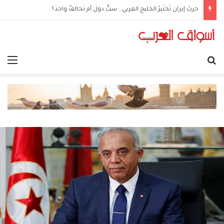
حربُ إيران تَختَبِرُ الخليج العربي… ستُّ دول أم تحالفٌ واحد؟
بحث عن
الق