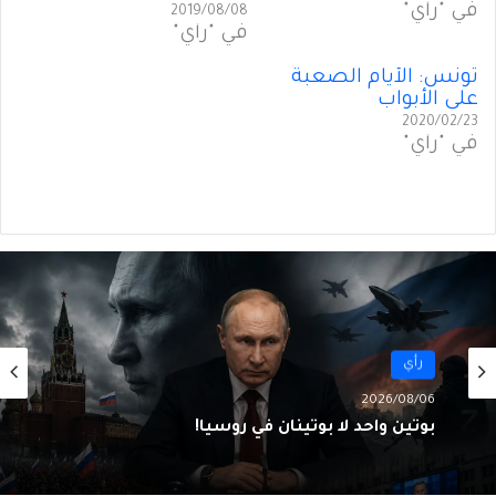
في "رأي"
2019/08/08
في "رأي"
تونس: الأيام الصعبة
على الأبواب
2020/02/23
في "رأي"
رأي
2026/08/06
تَخوينُ “حزب الله” رمزيَّة الدولة يُفقِدُهُ حاضِنَته
اللبنانية؟