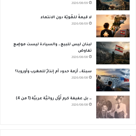
2026/08/09
لا قيمةَ للهُويّة دون الانتماء
2026/08/09
لبنان ليس للبيع… والسيادة ليست موضِع
تفاوض
2026/08/08
سبتة… أزمة حدود أم إنذارٌ للمغرب وأوروبا؟
2026/08/08
… بل عفيفة كرم أَوَّل روائيَّة عربيَّة (1 من 4)
2026/08/08