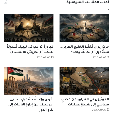
أحدث المقالات السياسية
حربُ إيران تَختَبِرُ الخليج العربي…
مُبادرةُ ترامب في ليبيا… تَسوِيَةٌ
ستُّ دول أم تحالفٌ واحد؟
للنُخَب أم تَكريسٌ للانقسام؟
2026/08/06
2026/08/07
الحوثيون في العراق: من مكتبٍ
الأردن وإعادةُ تَشكيلِ الشرق
سياسي إلى شبكةِ عمليّات
الأوسط… من إدارةِ الأزمات إلى
بناءِ الدور
2026/08/06