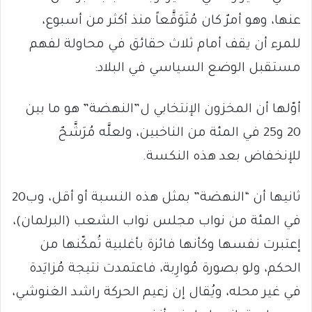
عنها، وهو أمرٌ كان مُتَوَقَّعاً منذ أكثر من أسبوع،
للمرء أن يقف أمام ثلاث حقائق في محاولة لفهم
مستقبل الوضع السياسي في البلاد:
أوّلها أن المخزون الإنتخابي ل”النهضة” هو ما بين
20 و25 في المئة من الناخبين، ولعلَّه مُرَشَّحٌ
للإنخفاض بعد هذه النكسة.
ثانيها أن “النهضة” بمثل هذه النسبة أو أقل، وب20
في المئة من نواب مجلس نواب الشعب (البرلمان)،
إعتبرت نفسها وكأنها فائزة بأغلبية تُمكّنها من
الحكم، ولو بصورة مُوارِبة، فاعتمدت نتيجة مُزايَدة
في غير محله، ويُقال إن زعيم الحركة راشد الغنوشي،