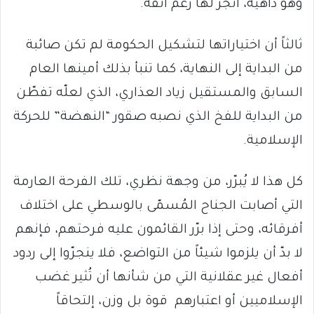
وهو داهية، انجر لها رغم أنفه.
ثالثاً أن اختياراتها لتشكيل الحكومة لم تكن صائبة
من البداية إلى النهاية، كما تنبأ بذلك أمينها العام
السابق والمستقيل زياد العذاري، الذي لعلّه تفطّن
من البداية للفخ الذي نصبه صقور “النهضة” للحركة
الإسلامية.
كل هذا لا يُبرّر، من وجهة نظري، تلك الفرحة العارمة
التي أصابت الجناح المُسمّى بالوسطي على اختلاف
أفرقائه، وحتى إذا برّر القائمون عليه فرحتهم، فإنهم
لا بدّ أن يلزموا شيئاً من التواضع، فلا ينجرّوا إلى ردود
أفعال غير عقلانية التي من شأنها أن تُثير غضب
الإسلاميين أو اعتبارهم قوة بل وزن، إلتحاقاً