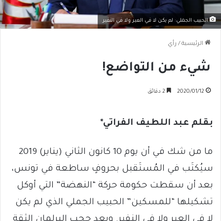
الحبيب الجملي: لم يكن لا في العير ولا في النفير
الرئيسية
/
رأي
شيء من التواضع!
2020/01/12
2 دقائق
بقلم عبد اللطيف الفراتي*
ما من شك في أن يوم 10 كانون الثاني (يناير) 2019
سيُكتَب في المُستَقبل بحروفٍ ساطعة في تونس،
بعد أن سقطت حكومة حركة “النهضة” التي أوكل
تشكيلها “للمسكين” الحبيب الجملي الذي لم يكن
لا في العير ولا في النفير. وبعد حجب البرلمان الثقة