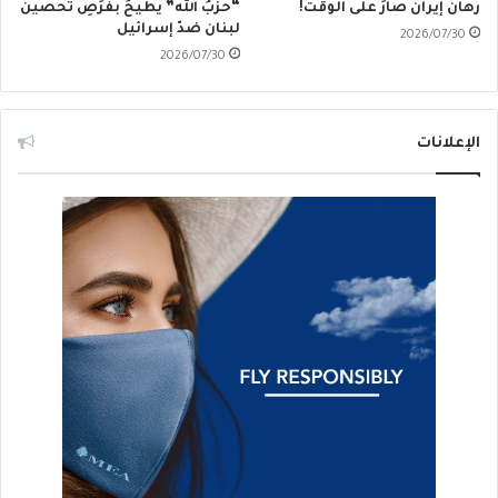
رهانُ إيران صارَ على الوقت!
“حزبُ الله” يطيحُ بفُرَصِ تحصين
لبنان ضدّ إسرائيل
2026/07/30
2026/07/30
الإعلانات