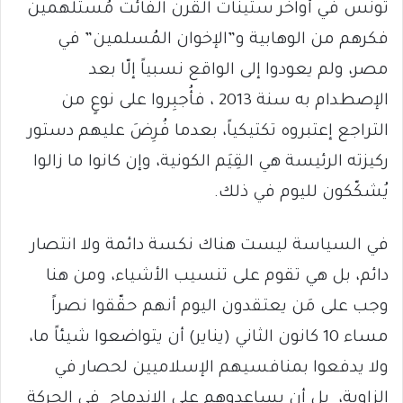
تونس في أواخر ستينات القرن الفائت مُستَلهمين
فكرهم من الوهابية و”الإخوان المُسلمين” في
مصر، ولم يعودوا إلى الواقع نسبياً إلّا بعد
الإصطدام به سنة 2013 ، فأُجبِروا على نوعٍ من
التراجع إعتبروه تكتيكياً، بعدما فُرِضَ عليهم دستور
ركيزته الرئيسة هي القِيَم الكونية، وإن كانوا ما زالوا
يُشكّكون لليوم في ذلك.
في السياسة ليست هناك نكسة دائمة ولا انتصار
دائم، بل هي تقوم على تنسيب الأشياء، ومن هنا
وجب على مَن يعتقدون اليوم أنهم حقّقوا نصراً
مساء 10 كانون الثاني (يناير) أن يتواضعوا شيئاً ما،
ولا يدفعوا بمنافسيهم الإسلاميين لحصار في
الزاوية، بل أن يساعدوهم على الإندماج في الحركة