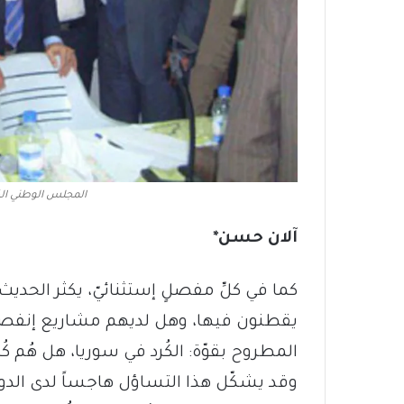
المجلس الوطني ال
آلان حسن*
كما في كلِّ مفصلٍ إستثنائيّ، يكثر الحديث 
يقطنون فيها، وهل لديهم مشاريع إنفصاليّ
المطروح بقوّة: الكُرد في سوريا، هل هُم كُ
وقد يشكّل هذا التساؤل هاجساً لدى الدول