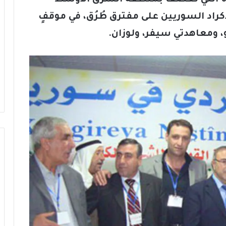
أكراد السوريين على مفترق طُرُق، في موقفٍ
و، ومعاهدتي سيفر، ولوزان.