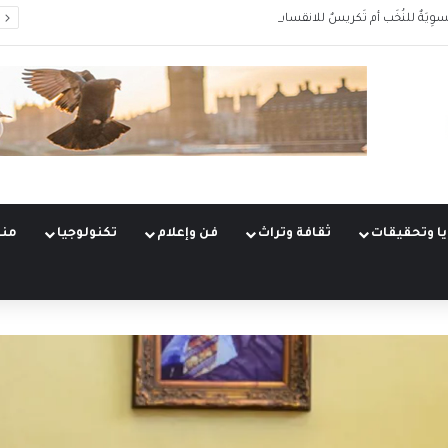
سوِيَةٌ للنُخَب أم تَكريسٌ للانقسام؟
ا وتحقيقات
ثقافة وتراث
فن وإعلام
تكنولوجيا
منو