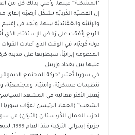
“المشكلة” عينها، وأعني بذلك كُل من العراق
إن القضيّة الكُرديّة تشكّل أرضيّة إتفاق 
والإثنيّة والعَقَائديّة بينها، ونَجد في إقل
الأربع إتّفقت على رَفض الإستفتاء الذي أُجْ
دولة كُرديّة، في الوقت الذي أعادت القوا
المدعومة إيرانيّاً، سيطرتها على مدينة كر
عليها بين بغداد وإربيل.
في سوريا تُعتبر “حركة المجتمع الديموقراط
تنظيمات عسكريّة، وأمنيّة، ومجتمعيّة، وس
يُعتبَر الأكثر فعالية في المشهد السياسي
الشعب” (العماد الرئيسيّ لقوّات سوريا الديموق
لحزب العمال الكُردستانيّ (التركيّ) في سو
جزيرة إيمر