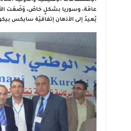
عامّة، وسوريا بشكلٍ خاصّ، وَضَعَت ال
يُعيدُ إلى الأذهان إتفاقيّة سايكس بيك