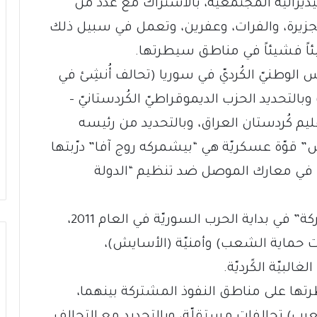
ام 2014 وإتبعتْهُ بالفيديرالية المجتمعيّة، بالاشتراك مع عدد من
زيرة، والفرات، وعفرين، وتعمل في سبيل ذلك
ً فشيئاً في مناطق سيطرتها.
الوطنيّ الكُرديّ في سوريا (تحالف أُنشِئ في
ّة عدة) وبالتحديد الحزب الديموقراطيّ الكُردستانيّ –
م كُردستان العراق، وبالتحديد من رئيسه
” قوّة عسكريّة هي “بيشمركه روج آفا” درّبتها
 في معارك الموصل ضد تنظيم “الدولة
وكانت الحكومة السوريّة تحالفتْ مع “الحركة” في بداية الحرب السوريّة في العام 2011،
 حماية الشعب) وأمنيّة (الأسايش)،
بيّة الكًرديّة.
رتها على مناطق النفوذ المشتركة بينهما،
عرب) تحالفات مستقلّة، وبالتحديد مع التحالف