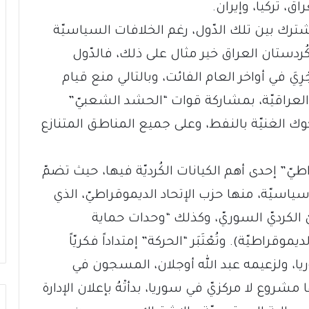
، تركيا، وإيران.
مشترك بين تلك الدّول، رغم الخلافات السياسيّة
يم كُردستان العراق خير مثال على ذلك، فالدّول
رِيَ في أواخر العام الفائت، وبالتالي منع قيام
ت العراقيّة، بمشاركة قوات “الحشد الشعبيّ”
كوك الغنيّة بالنفط، وعلى جميع المناطق المتنازع
يّ” إحدى أهم الكيانات الكُرديّة فيها، حيث تضمّ
ياسيّة، منها حزب الإتحاد الديموقراطيّ، الذي
ّ الكرديّ السوريّ، وكذلك “وحدات حماية
راطيّة). وتُعْتَبَر “الحركة” إمتداداً فكريّاً
ريا، ولزعيمه عبد الله أوجلان، المسجون في
الي التركية منذ العام 1999. لديها مشروع لا مركزيّ في سوريا، بدأتْهُ بإعلان الإدارة