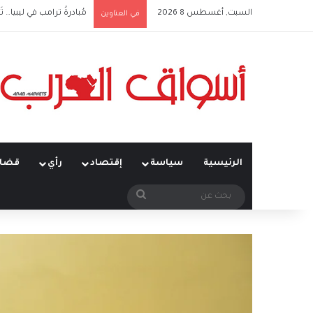
السبت, أغسطس 8 2026
مُبادرةُ ترامب في ليبيا… تَ
في العناوين
الرئيسية
سياسة
إقتصاد
رأي
قضاي
بحث
عن