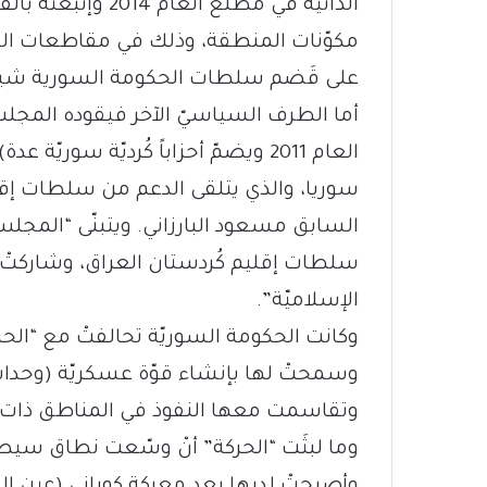
الذاتية في مطلع الع
مكوّنات المنطقة، وذلك في مقاطعات الج
على قَضم سلطات الحكومة السورية شيئا
أما الطرف السياسيّ الآخر فيقوده المجلس 
العام 2011 ويضمّ أحزاباً كُرديّة سوري
سوريا، والذي يتلقى الدعم من سلطات إقلي
السابق مسعود البارزاني. ويتبنّى “المجلس
سلطات إقليم كُردستان العراق، وشاركتْ
الإسلاميّة”.
وسمحتْ لها بإنشاء قوّة عسكريّة (وحدات
وتقاسمت معها النفوذ في المناطق ذات الغال
وما لبثَت “الحركة” أنْ وسّعت نطاق سيط
وأصبحتْ لديها بعد معركة كوباني (عين ال