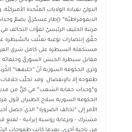
الدوليّ بقيادة الولايات المتّحدة الأميركيّة
الديموقراطيّة” (إطار عسكريّ يضمّ وح
مرتبة الحليف الرئيسيّ لقوّات التحالف في 
حقّق إنتصارات نوعية تمثّلت بالسّيطرة عل
مستكملة السيطرة على كامل شرق الفرات، و
مقابل سيطرة الجيش السوريّ وحلفائه ع
وترى الحكومة السورية أنّ “حليفها” الكُردي 
طموحه إلا بالإنفصال. وقد تجلّت خلافا
و”وحدات حماية الشعب” في كلٍّ من مدي
الحكومة السورية سلاح الطيران لأول مرة،
الأمر إلى “تحالف الضرورة” الذي حصل أخي
مشترك – وبرعاية روسية إيرانية – لمنع قي
من ناحية أخرى، بعدما كانت طموحات الر