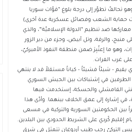
، وهو تحالفٌ تطوّر إلى درجة بلوغ “قوّات سوريا
دات حماية الشعب وفصائل عسكرية عدة أخرى)
معاركها ضد تنظيم “الدولة الإسلاميّة”، والذي
ى منبج، والرقة، وتل أبيض، وجزء من دير الزور
هو ما إعتُبِرَ ضمن منطقة النفوذ الأميركيّ،
لى غرب الفرات.
يقيم – شيئاً فشيئاً – كياناً مستقلاً قد لا ينتهي
ت الطرفين في إشتباكات بين الجيش السوري
نتي القامشلي والحسكة، إستخدمت فيها
 في إشارة إلى عمق الخلاف بينهما. وأدّى هذا
راً بين الحكومتين السورية والتركية في مسعى
ام إقليم كًردي على الشريط الحدودي بين البلدين.
ئيس التركيّ رجب طيب أردوغان تتمثل في شرق