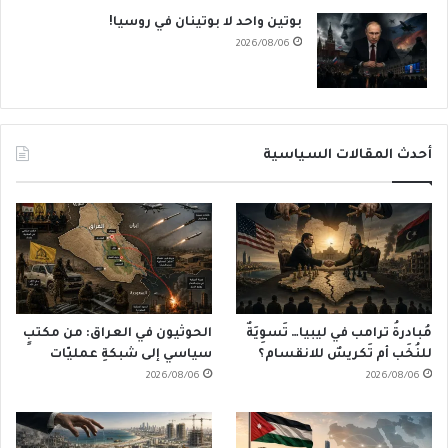
بوتين واحد لا بوتينان في روسيا!
2026/08/06
أحدث المقالات السياسية
مُبادرةُ ترامب في ليبيا… تَسوِيَةٌ
الحوثيون في العراق: من مكتبٍ
للنُخَب أم تَكريسٌ للانقسام؟
سياسي إلى شبكةِ عمليّات
2026/08/06
2026/08/06