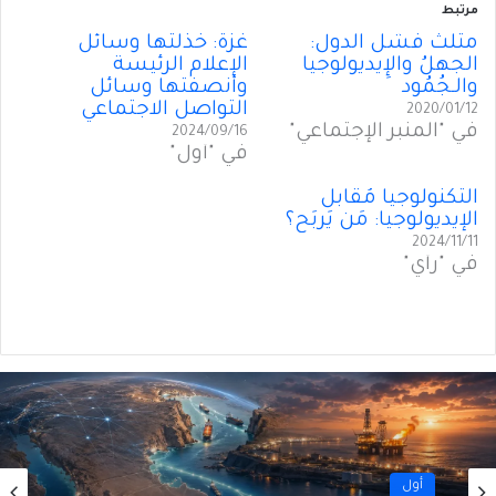
مرتبط
مثَلَّثُ فشَل الدول:
غزّة: خذلتها وسائل
الجهلُ والإِيديولوجيا
الإعلام الرئيسة
والـجُمُود
وأنصفتها وسائل
التواصل الاجتماعي
2020/01/12
في "المنبر الإجتماعي"
2024/09/16
في "أول"
التكنولوجيا مُقابل
الإيديولوجيا: مَن يَربَح؟
2024/11/11
في "رأي"
أول