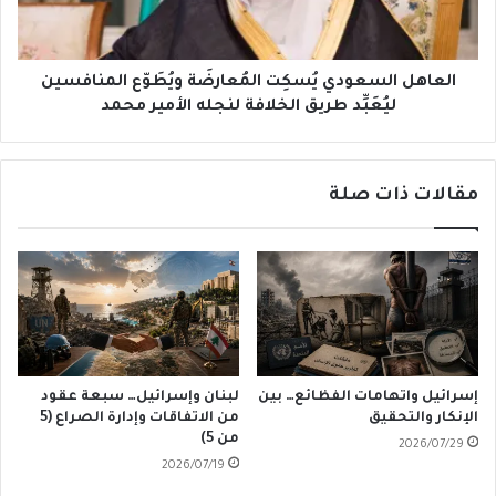
ليُعَبِّد
طريق
الخلافة
لنجله
العاهل السعودي يُسكِت المُعارضَة ويُطَوّع المنافسين
الأمير
ليُعَبِّد طريق الخلافة لنجله الأمير محمد
محمد
مقالات ذات صلة
إسرائيل واتهامات الفظائع… بين
لبنان وإسرائيل… سبعة عقود
الإنكار والتحقيق
من الاتفاقات وإدارة الصراع (5
من 5)
2026/07/29
2026/07/19