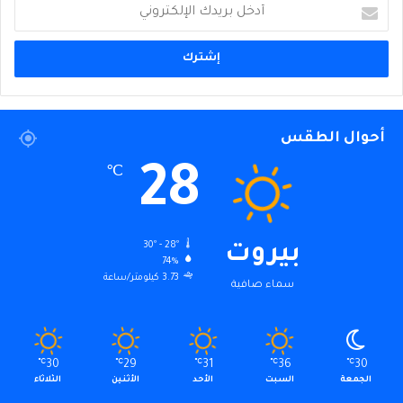
أدخل
بريدك
الإلكتروني
أحوال الطقس
28
℃
30º - 28º
بيروت
74%
3.73 كيلومتر/ساعة
سماء صافية
℃
30
℃
29
℃
31
℃
36
℃
30
الجمعة
السبت
الأحد
الأثنين
الثلاثاء