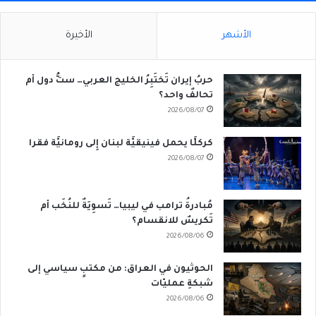
الأشهر
الأخيرة
حربُ إيران تَختَبِرُ الخليج العربي… ستُّ دول أم
تحالفٌ واحد؟
2026/08/07
كركلَّا يحمل فينيقيَّة لبنان إِلى رومانيَّة فقرا
2026/08/07
مُبادرةُ ترامب في ليبيا… تَسوِيَةٌ للنُخَب أم
تَكريسٌ للانقسام؟
2026/08/06
الحوثيون في العراق: من مكتبٍ سياسي إلى
شبكةِ عمليّات
2026/08/06