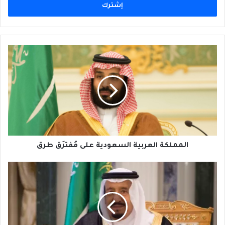
المملكة
العربية
السعودية
على
مُفترَق
طرق
المملكة العربية السعودية على مُفترَق طرق
العاهل
السعودي
يُسكِت
المُعارضَة
ويُطَوّع
المنافسين