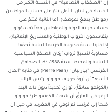
إن “الصفقاتِ النظاميةَ” هي النسبةُ الأكبر من
الفساد في لبنان. الأولى تتمّ على حسابِ المواطنين
(مواطنٌ يدفعُ لموظف). أما الثانية فتتمّ على
حساب خزينةِ الدولة والمواطنين معاً (مسؤولون
يتقاسمون الثرواتِ الوطنيةَ والمشاريعَ الإنمائية).
إذا قارنا نسبةَ مديونية الخزينة اللبنانية نَجدُها
مساويةً لنسبةِ ثرواتِ أركان الطبقةِ السياسية
اللبنانية والمحيط. سنةَ 1988، ذكر الصحافيُّ
الفرنسي “بيار بيان” (Pierre Péan) في كتابه “المال
الأسود” أن ثروةَ جوزيف موبوتو، رئيسِ الزائير
(الكونغو سابقاً)، توازي تحديداً ديونَ ذاك البلد
الإفريقي. الفارقُ أن شعبَ الكونغو طردَ موبوتو
فلجأ إلى فرنسا ثم توفي في المغرب، في حين أن