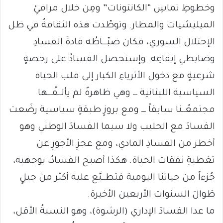
وخطوطِ تماسِ “الكانتونات” ومِن خلال مرافئِ
الميليشيات والمطار. وتوطّدت هذه الثقافةُ في ظل
الإحتلال السوري، فكان ضبّـــاطُه قادةَ الفسادِ
وضابطي إيقاعِه. وإستحصل الفسادُ على رخصةٍ
شرعيةٍ مع دخول الأثرياءِ الكبار إلى قلب الحياة
السياسية اللبنانية ـــ وهي ظاهرةٌ لم يألــفْـــها
مجتمعُــنا سابقاً ـــ ومع بروزٍ طبقةٍ سياسية رضَعت
الفسادَ مع الحليب ولا سيما الفسادَ الوطني وهو
أخطر من الفسادِ المادي، ومع عجزِ الأجورِ عن
تغطيةِ نفقات الحياة. هكذا أصبح الفسادُ، بوجهيه،
جُزءاً من حياتنا اليومية فتطــبَّع عليه أكثر من جيلٍ
طَوالَ السنوات الأربعين الأخيرة.
ما عدا الفسادَ الإداري (الرشوة)، وهو النسبةُ الأقل،