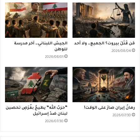
مَن قَتَلَ بيروت؟ الجميع… ولا أحد
الجيش اللبناني… آخر مدرسة
للوطن
2026/08/04
2026/08/01
رهانُ إيران صارَ على الوقت!
“حزبُ الله” يطيحُ بفُرَصِ تحصين
لبنان ضدّ إسرائيل
2026/07/30
2026/07/30