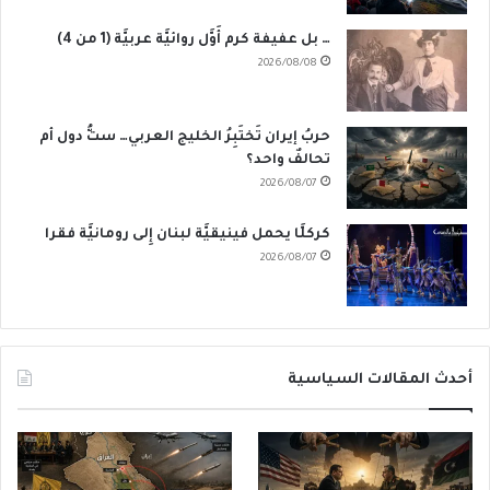
… بل عفيفة كرم أَوَّل روائيَّة عربيَّة (1 من 4)
2026/08/08
حربُ إيران تَختَبِرُ الخليج العربي… ستُّ دول أم
تحالفٌ واحد؟
2026/08/07
كركلَّا يحمل فينيقيَّة لبنان إِلى رومانيَّة فقرا
2026/08/07
أحدث المقالات السياسية