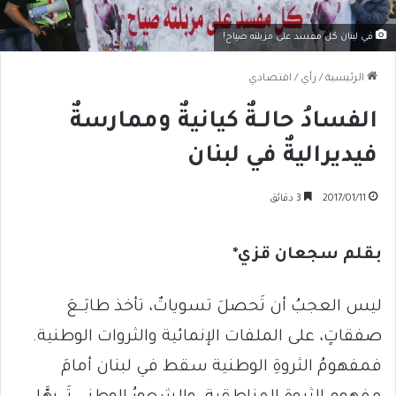
في لبنان كل مفسد على مزبلته صياح!
الرئيسية
/
رأي
/
اقتصادي
الفسادُ حالــةٌ كيانيةٌ وممارسةٌ
فيديراليةٌ في لبنان
2017/01/11
3 دقائق
بقلم سجعان قزي*
ليس العجبُ أن تَحصلَ تسوياتٌ، تأخذ طابَــعَ
صفقاتٍ، على الملفات الإنمائية والثروات الوطنية.
فمفهومُ الثروةِ الوطنية سقط في لبنان أمامَ