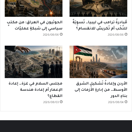
مُبادرةُ ترامب في ليبيا… تَسوِيَةٌ
الحوثيون في العراق: من مكتبٍ
للنُخَب أم تَكريسٌ للانقسام؟
سياسي إلى شبكةِ عمليّات
2026/08/06
2026/08/06
الأردن وإعادةُ تَشكيلِ الشرق
مجلس السلام في غزة… إعادة
الأوسط… من إدارةِ الأزمات إلى
الإعمار أم إعادة هندسة
بناءِ الدور
القطاع؟
2026/08/03
2026/08/04