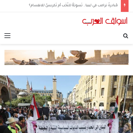
مُبادرةُ ترامب في ليبيا… تَسوِيَةٌ للنُخَب أم تَكريسٌ للانقسام؟
بحث عن
الق