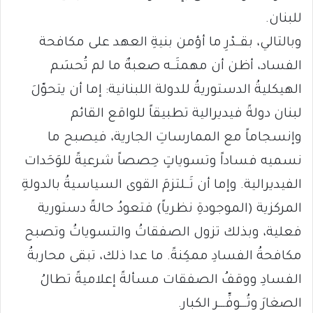
للبنان.
وبالتالي، بقــدْرِ ما أؤمن بنيةِ العهد على مكافحة
الفساد، أظن أن مهمتَــه صعبةٌ ما لم تُحسَم
الهيكليةُ الدستوريةُ للدولة اللبنانية: إما أن يتحوّلَ
لبنان دولةً فيديرالية تطبيقاً للواقع القائم
وإنسجاماً مع الممارساتِ الجارية، فيصبح ما
نسميه فساداً وتسوياتٍ حِصصاً شرعيةً للوَحَدات
الفيديرالية. وإما أن تَــلتزمَ القوى السياسيةُ بالدولةِ
المركزية (الموجودةِ نظرياً) فتعودُ حالةً دستورية
فعلية، وبذلك تزول الصفقاتُ والتسوياتُ وتصبح
مكافحةُ الفسادِ ممكِنةً. ما عدا ذلك، تبقى محاربةُ
الفسادِ ووقفُ الصفقات مسألةً إعلاميةً تطالُ
الصغارَ وتُـــوفِّـــر الكبار.