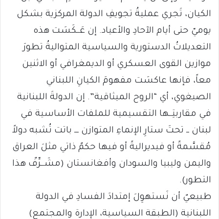
الكيان، تَجري عمليةُ تجويفِ الدولة المركزية بشكل
يوميّ حتى أيام الآحادِ والأعياد. إن عَــكَسَت هذه
التعديلاتُ الدستورية والسياسية المتواليةُ تطورَ
موازين القوى العسكري أو الديمغرافي أو الاثنين
معاً، فإنها عاكسَت مفهومَ الكيانِ اللبناني
الصيغوي، أي “الروح الميثاقية”. إن الدولةَ اللبنانية
في مقاربتِــها التقسيمية للملفات الأساسية في
لبنان ــ تحتَ ستارِ الإنماءِ المتوازن ـــ باتت تُشبه دولاً
مُقسَّمةً أو فيديراليةً أو فيها حكمٌ ذاتي مثلَ العراق
واليمن وليبيا والسودان وأفغانستان (مشَــرِّفٌ هذا
التطور).
طبيعيٌ أن نَستهوِلَ إمتدادَ الفسادِ في الدولة
اللبنانية (الطبقة السياسية، الإدارة والمجتمع)