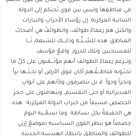
الدولة. إن الصفقات تجري في لبنان بين قوى حاكمةٍ
في مناطقِها وليس بين قوى تَحتكم إلى الدولة
اللبنانية المركزية. إن رؤساءَ الأحزابِ والتيارات
والكتل هم زعماءُ طوائف، والطوائفُ هي أصحابُ
المناطق: هذه للسُــنَّــةِ وذانِـــك للشيعة، تَـــا
للمسيحيين وتلك للدروز. واقعٌ مؤسف.
ويَــزعم زعماءُ الطوائف أنهم مؤتَـــمَنون على كلِّ ما
تحتَـويه مناطــقُـهم أكان فوقَ الأرضِ أو تحـتَــها براً
وبحراً وجواً. لا بل يتصرفون وكأنهم على أبوابِ
الفيديرالية أو حتى التقسيم، ويتهافَتون على حجزِ
الحِصصِ مسبقاً من خيراتِ الدولة المركزية . هذه
هي الحقيقةُ بكل بساطة. وما نسمّــيه اليومَ
حِصصاً هو بنظر القوى السياسية تموضعٌ إرثي
للطوائف والمناطق بإنتظار الهندسة الجديدة