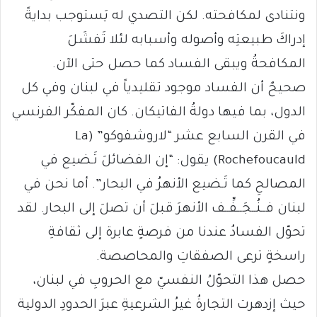
ونتنادى لمكافحته. لكن التصدي له يَستوجب بدايةً
إدراكَ طبيعتِه وأصوله وأسبابه لئلا تَفشَلَ
المكافحةُ ويبقى الفساد كما حصل حتى الآن.
صحيحٌ أن الفساد موجود تقليدياً في لبنان وفي كل
الدول، بما فيها دولةُ الفاتيكان. كان المفكّر الفرنسي
في القرن السابع عشر “لاروشفوكو” (La
Rochefoucauld) يقول: “إن الفضائلَ تَـضيع في
المصالحِ كما تَـضيع الأنهرُ في البحار”. أما نحن في
لبنان فــنُــجَــفِّــف الأنهرَ قبلَ أن تصلَ إلى البحار. لقد
تحوّل الفسادُ عندنا من فرصةٍ عابرة إلى ثقافةِ
راسخةٍ ترعى الصفقاتِ والمحاصصة.
حصل هذا التحوّلُ النفسيّ مع الحروبِ في لبنان،
حيث إزدهرت التجارةُ غيرُ الشرعيةِ عبرَ الحدودِ الدولية