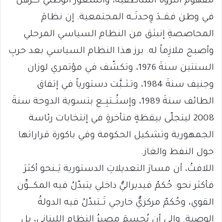
مفهوم الثروة المناطقية، والشعورُ الوطني تَـــرهَّل
في وطن فقــدَ وِحدتَــه المجتمعية. إن نظامَ
المحاصصةِ إنبثق من النظام السياسي المرحلي
وأصبح ملازِماً له. برز هذا النظام السياسي بعد حربِ
السنتين سنةَ 1976، وتكشّف في مؤتمري لوزان
وجنيف سنةَ 1984، وتـثــبَّت دستورياً في إتفاق
الطائف سنةَ 1989، وإستُــتبِــع بتسوية الدوحة سنةَ
2008 ليتجلّى بيقظةٍ متأخرةٍ في إنتخابات رئاسة
الجمهورية وتشكيل الحكومة وفي باكورة قراراتها
حول النفط والغاز.
اللافتُ، أن مسارَ التعديلاتِ الدستورية يَــنحو أكثرَ
فأكثر نحو: حُكمٌ فيديراليٌّ داخلي يتبدّلُ فيه المكـــوِّن
القوي، وحُكمٌ مركزيٌّ خارجي تَــتبدّلُ فيه الدولةُ
الوصية. وإلى أن يُحسمَ مصيرُ النظامِ اللبناني، بل