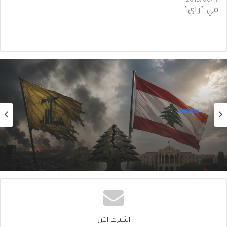
2019/06/17
في "رأي"
رأي
2026/08/06
تَخوينُ “حزب الله” رمزيَّة الدولة يُفقِدُهُ حاضِنَته
اللبنانية؟
اشترك الآن