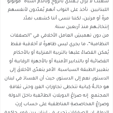
شعبنَــا لا يزال يَــفتدي بالروحِ وبالدمّ أشباهَ “موبوتو”
اللبنانيين. نأخذ على النواب أنهم يُمدّدون لأنفسهم
مرةً أو مرتين، لكننا ننسى أننا كشعب نمدّد
إنتخابَــهم منذ أربعين سنة.
من دون تهميشِ العامل الأخلاقي في “الصفقات
النظامية”، ما يجري ليس ظاهرةً لا أخلاقية فقط
يُمكن القضاءُ عليها بالتربية المنزلية أو بالأحكام
القضائية أو بالتدابير الأمنية أو بالأجهزة الرقابية أو
بتغيير الطبقة السياسية. الأمر يتعدّى الأخلاقَ إلى
الدستور، نعم إلى الدستور، حيث أن الفسادَ في لبنان
هو حالــةٌ كِيانية تتخطى تجاوزاتِ الفردِ وحتى ثقافةِ
المجتمع. إنه صراعُ الدويلاتِ الطائفية داخلَ الدولة
وصراعُ المحاصصةِ المناطقية على حساب إرثِ