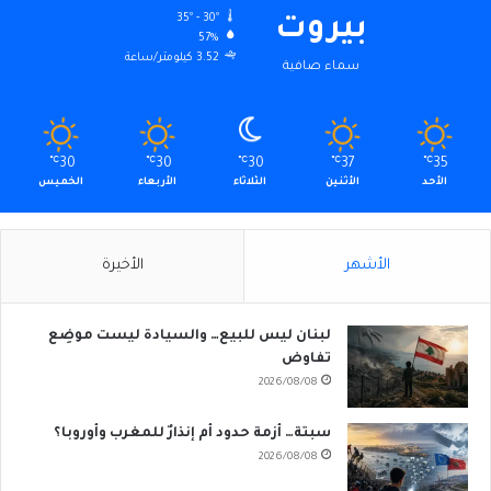
35º - 30º
بيروت
57%
3.52 كيلومتر/ساعة
سماء صافية
℃
30
℃
30
℃
30
℃
37
℃
35
الأحد
الأثنين
الثلاثاء
الأربعاء
الخميس
الأشهر
الأخيرة
لبنان ليس للبيع… والسيادة ليست موضِع
تفاوض
2026/08/08
سبتة… أزمة حدود أم إنذارٌ للمغرب وأوروبا؟
2026/08/08