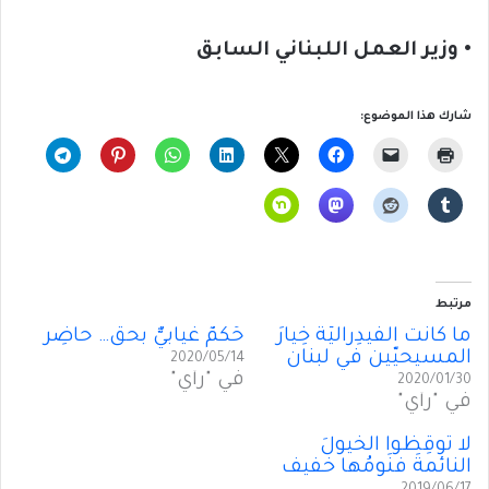
• وزير العمل اللبناني السابق
شارك هذا الموضوع:
مرتبط
ما كانت الفيدِراليّةُ خِيارَ
حُكمٌ غيابيٌّ بحقِّ… حاضِر
المسيحيّين في لبنان
2020/05/14
في "رأي"
2020/01/30
في "رأي"
لا تُوقِظوا الخيولَ
النائمةَ فنَومُها خفيف