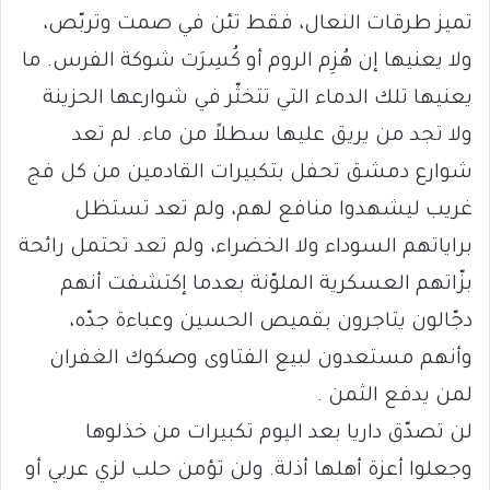
تميز طرقات النعال، فقط تئن في صمت وتربّص،
ولا يعنيها إن هُزِم الروم أو كُسِرَت شوكة الفرس. ما
يعنيها تلك الدماء التي تتخثّر في شوارعها الحزينة
ولا تجد من يريق عليها سطلاً من ماء. لم تعد
شوارع دمشق تحفل بتكبيرات القادمين من كل فج
غريب ليشهدوا منافع لهم، ولم تعد تستظل
براياتهم السوداء ولا الخضراء، ولم تعد تحتمل رائحة
بزّاتهم العسكرية الملوّنة بعدما إكتشفت أنهم
دجّالون يتاجرون بقميص الحسين وعباءة جدّه،
وأنهم مستعدون لبيع الفتاوى وصكوك الغفران
لمن يدفع الثمن .
لن تصدّق داريا بعد اليوم تكبيرات من خذلوها
وجعلوا أعزة أهلها أذلة. ولن تؤمن حلب لزي عربي أو