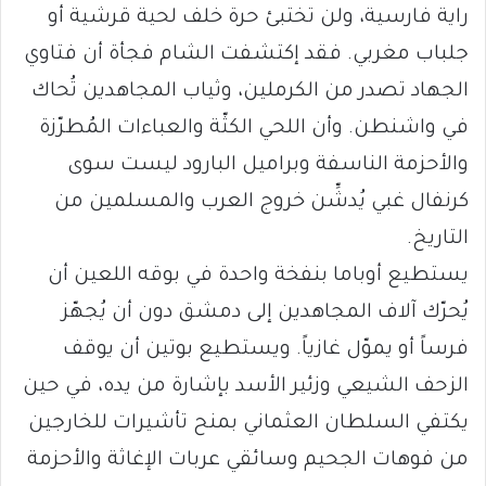
راية فارسية، ولن تختبئ حرة خلف لحية قرشية أو
جلباب مغربي. فقد إكتشفت الشام فجأة أن فتاوي
الجهاد تصدر من الكرملين، وثياب المجاهدين تُحاك
في واشنطن. وأن اللحي الكثّة والعباءات المُطرّزة
والأحزمة الناسفة وبراميل البارود ليست سوى
كرنفال غبي يُدشِّن خروج العرب والمسلمين من
التاريخ.
يستطيع أوباما بنفخة واحدة في بوقه اللعين أن
يُحرّك آلاف المجاهدين إلى دمشق دون أن يُجهّز
فرساً أو يموّل غازياً. ويستطيع بوتين أن يوقف
الزحف الشيعي وزئير الأسد بإشارة من يده، في حين
يكتفي السلطان العثماني بمنح تأشيرات للخارجين
من فوهات الجحيم وسائقي عربات الإغاثة والأحزمة