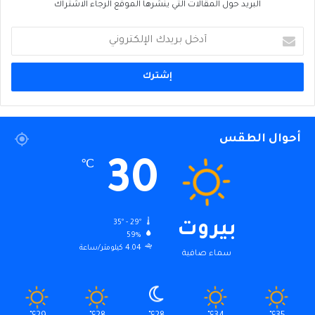
البريد حول المقالات التي ينشرها الموقع الرجاء الاشتراك
أدخل
بريدك
الإلكتروني
أحوال الطقس
30
℃
35º - 29º
بيروت
59%
4.04 كيلومتر/ساعة
سماء صافية
℃
℃
℃
℃
℃