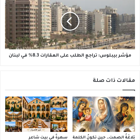
بيبلوس:
تراجع
الطلب
على
العقارات
8.3%
في
لبنان
مؤشر بيبلوس: تراجع الطلب على العقارات 8.3% في لبنان
مقالات ذات صلة
بَلاغَةُ الصمت… حين تكونُ الكلمة
سهرةٌ في بيت شاعر