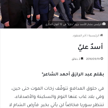
الرئيس بشار الأسد يزور "داريا" في 12 أيلول الجاري
الرئيسية
/
آخر العنقود
أسدٌ عليً
2016/09/19
2 دقائق
بقلم عبد الرازق أحمد الشاعر*
في حلوق المدافع تتوقّف زخات الموت حتى حين،
وفي بلاد غاب عنها النوم والسكينة والأصدقاء،
تنتظر سوريا مخاضاً لن يأتي بخير. فأرض الشام لا