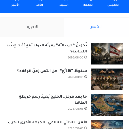
29
28
28
34
35
الخميس
الجمعة
السبت
الأحد
الأثنين
الأشهر
الأخيرة
تَخوينُ “حزب الله” رمزيَّة الدولة يُفقِدُهُ حاضِنَته
اللبنانية؟
2026/08/06
سقوطُ “الأذرُع”: هل انتهى زمنُ الوكلاء؟
2026/08/06
ما بَعدَ هرمز… الخليج يُعيدُ رَسمَ خريطةِ
الطاقة
2026/08/05
الأمن الغذائي العالمي… الجبهة الأخرى للحرب
2026/08/05