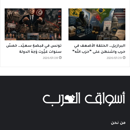
البرازيل… الحلقة الأضعف في
تونس في قبضةِ سعيّد… خمسُ
حرب واشنطن على “حزب الله”
سنوات غيَّرت وَجهَ الدولة
2026/07/28
2026/07/29
من نحن