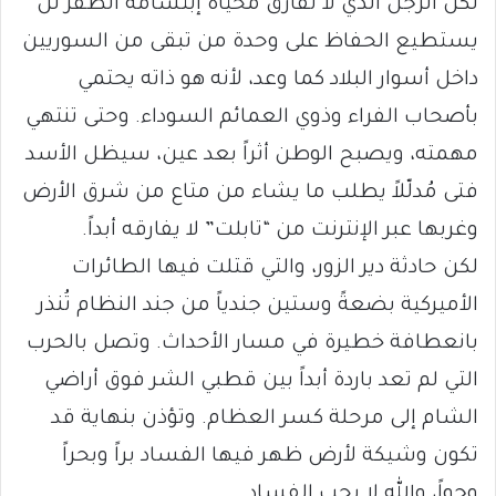
لكن الرجل الذي لا تفارق محياه إبتسامة الظفر لن
يستطيع الحفاظ على وحدة من تبقى من السوريين
داخل أسوار البلاد كما وعد، لأنه هو ذاته يحتمي
بأصحاب الفراء وذوي العمائم السوداء. وحتى تنتهي
مهمته، ويصبح الوطن أثراً بعد عين، سيظل الأسد
فتى مُدلّلاً يطلب ما يشاء من متاع من شرق الأرض
وغربها عبر الإنترنت من “تابلت” لا يفارقه أبداً.
لكن حادثة دير الزور، والتي قتلت فيها الطائرات
الأميركية بضعةً وستين جندياً من جند النظام تُنذر
بانعطافة خطيرة في مسار الأحداث. وتصل بالحرب
التي لم تعد باردة أبداً بين قطبي الشر فوق أراضي
الشام إلى مرحلة كسر العظام. وتؤذن بنهاية قد
تكون وشيكة لأرض ظهر فيها الفساد براً وبحراً
وجواً، والله لا يحب الفساد.