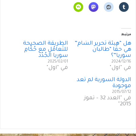
مرتبط
هل “هيئة تحرير الشام”
الطريقةُ الصحيحة
هي حقًا “طالبان
للتَعامُلِ مع حُكّامِ
سوريا”؟
سوريا الجُدُد
2025/02/01
2024/12/16
في "أول"
في "أول"
الدولة السورية لم تعد
موجودة
2015/07/12
في "العدد 32 - تموز
2015"