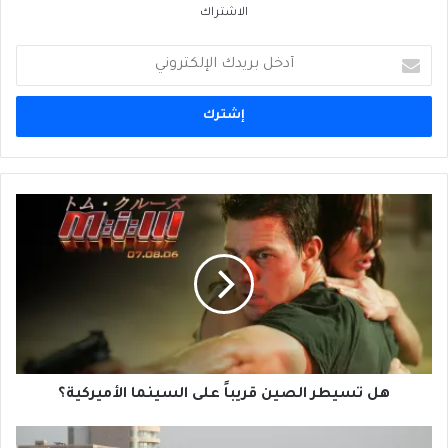
الاشتراك
أدخل
بريدك
الإلكتروني
هل
تسيطر
الصين
قريباً
على
السينما
الأميركية؟
هل تسيطر الصين قريباً على السينما الأميركية؟
مؤشر