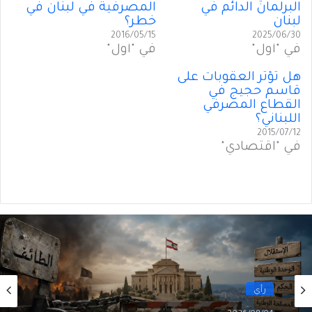
البرلمان الدائم في
المصرفية في لبنان في
لبنان
خطر؟
2016/05/15
2025/06/30
في "أول"
في "أول"
هل تؤثِّر العقوبات على
قاسم حجيج في
القطاع المصرفي
اللبناني؟
2015/07/12
في "اقتصادي"
رأي
2026/08/04