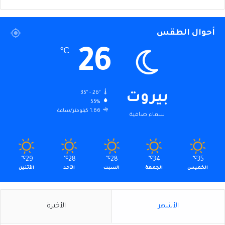
أحوال الطقس
26
℃
35º - 26º
بيروت
55%
1.66 كيلومتر/ساعة
سماء صافية
℃
29
℃
28
℃
28
℃
34
℃
35
الخميس
الجمعة
السبت
الأحد
الأثنين
الأشهر
الأخيرة