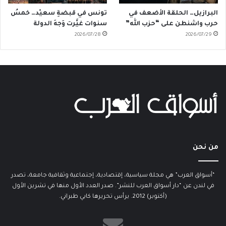
البرازيل… الحلقة الأضعف في
تونس في قبضةِ سعيّد… خمسُ
حرب واشنطن على “حزب الله”
سنوات غيَّرت وَجهَ الدولة
2026/07/28
2026/07/29
من نحن
“أسواق العرب” هي مجلة سياسية، إقتصادية، إجتماعية وثقافية جامعة، تصدر
في لندن عن “دار أسواق العرب للنشر”. صدر العدد الأول منها في تشرين الأول
(أكتوبر) 2012. يرأس تحريرها كابي طبراني.