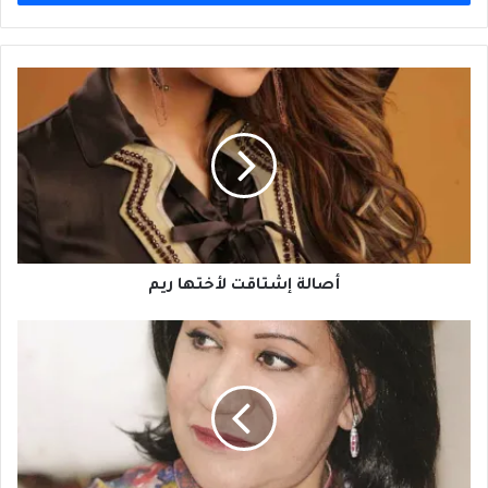
أصالة
إشتاقت
لأختها
ريم
أصالة إشتاقت لأختها ريم
سعاد
العبدالله
أم
في
"ساق
البامبو"