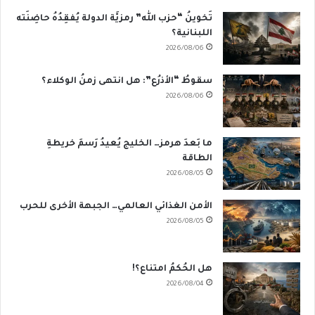
تَخوينُ “حزب الله” رمزيَّة الدولة يُفقِدُهُ حاضِنَته
اللبنانية؟
2026/08/06
سقوطُ “الأذرُع”: هل انتهى زمنُ الوكلاء؟
2026/08/06
ما بَعدَ هرمز… الخليج يُعيدُ رَسمَ خريطةِ
الطاقة
2026/08/05
الأمن الغذائي العالمي… الجبهة الأخرى للحرب
2026/08/05
هل الحُكمُ امتناع؟!
2026/08/04