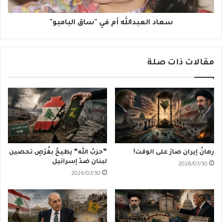
سعاد العبدالله أم في "ساق البامبو"
مقالات ذات صلة
رهانُ إيران صارَ على الوقت!
“حزبُ الله” يطيحُ بفُرَصِ تحصين
لبنان ضدّ إسرائيل
2026/07/30
2026/07/30