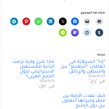
شارك هذا الموضوع:
مرتبط
“إذا” الشَرطِيّة في
ماذا تُخَبِّئُ ولايةُ ترامب
اتفاقاتِ “التطبيعِ” بينَ
الثانية للمُستَقبلِ
واشنطن والرياض
الاستراتيجي لدولِ
الخليج العربي؟
2024/05/02
في "رأي"
2024/11/13
في "أول"
كيف عقّدت الأزمة بين
قطر وجيرانها التعاون
بين دول الخليج