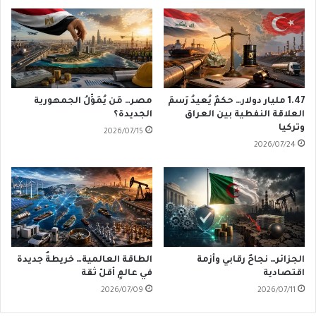
1.47 مليار دولار… حكمٌ يُعيدُ رَسمَ
مصر… مَن يُمَوِّلُ الجمهورية
العلاقة النفطية بين العراق
الجديدة؟
وتركيا
2026/07/15
2026/07/24
الجزائر… نجاحٌ رقابي وأزمة
الطاقة العالمية… خريطةٌ جديدة
اقتصادية
في عالمٍ أقلّ ثقة
2026/07/09
2026/07/11