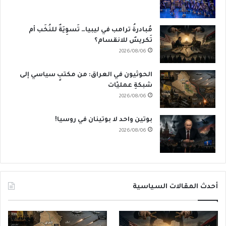
مُبادرةُ ترامب في ليبيا… تَسوِيَةٌ للنُخَب أم
تَكريسٌ للانقسام؟
2026/08/06
الحوثيون في العراق: من مكتبٍ سياسي إلى
شبكةِ عمليّات
2026/08/06
بوتين واحد لا بوتينان في روسيا!
2026/08/06
أحدث المقالات السياسية