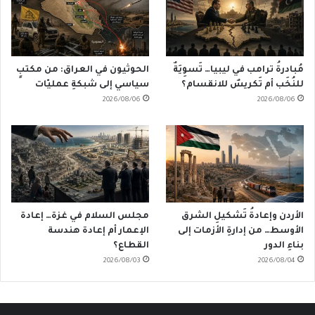
مُبادرةُ ترامب في ليبيا… تَسوِيَةٌ
الحوثيون في العراق: من مكتبٍ
للنُخَب أم تَكريسٌ للانقسام؟
سياسي إلى شبكةِ عمليّات
2026/08/06
2026/08/06
الأردن وإعادةُ تَشكيلِ الشرق
مجلس السلام في غزة… إعادة
الأوسط… من إدارةِ الأزمات إلى
الإعمار أم إعادة هندسة
بناءِ الدور
القطاع؟
2026/08/03
2026/08/04