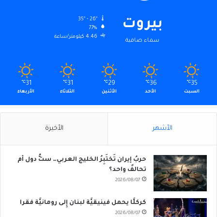
35º - 26º
بيروت
77%
4.46 كيلومتر/ساعة
سماء صافية
℃
31
℃
31
℃
29
℃
36
℃
35
السبت
الأحد
الأثنين
الثلاثاء
الأربعاء
الأشهر
الأخيرة
حربُ إيران تَختَبِرُ الخليج العربي… ستُّ دول أم
تحالفٌ واحد؟
2026/08/07
كركلَّا يحمل فينيقيَّة لبنان إِلى رومانيَّة فقرا
2026/08/07