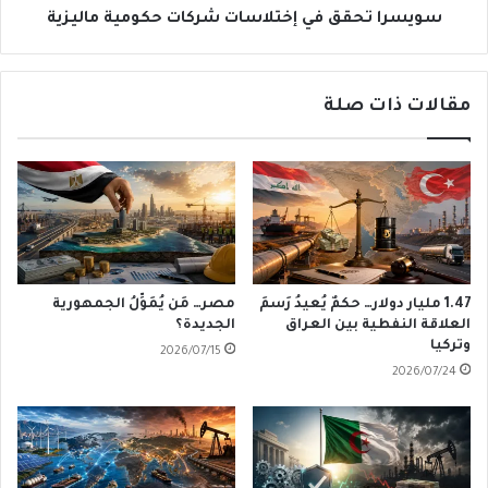
سويسرا تحقق في إختلاسات شركات حكومية ماليزية
مقالات ذات صلة
1.47 مليار دولار… حكمٌ يُعيدُ رَسمَ
مصر… مَن يُمَوِّلُ الجمهورية
العلاقة النفطية بين العراق
الجديدة؟
وتركيا
2026/07/15
2026/07/24