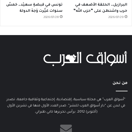
البرازيل… الحلقة الأضعف في
تونس في قبضةِ سعيّد… خمسُ
حرب واشنطن على “حزب الله”
سنوات غيَّرت وَجهَ الدولة
2026/07/28
2026/07/29
من نحن
“أسواق العرب” هي مجلة سياسية، إقتصادية، إجتماعية وثقافية جامعة، تصدر
في لندن عن “دار أسواق العرب للنشر”. صدر العدد الأول منها في تشرين الأول
(أكتوبر) 2012. يرأس تحريرها كابي طبراني.