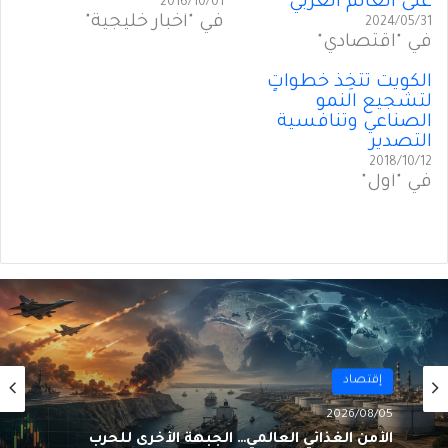
على العالم العربي
2016/10/01
في "أخبار خليجية"
2024/05/31
في "اقتصادي"
الكويت تَتَّخِذُ خطواتٍ
لتشجيع النمو
الصناعي وتنافسية
التصدير
2018/10/12
في "أول"
أول
2026/08/02
إقتصاد
من الغاز إلى الجغرافيا السياسية… ماذا يُغيّرُ خط