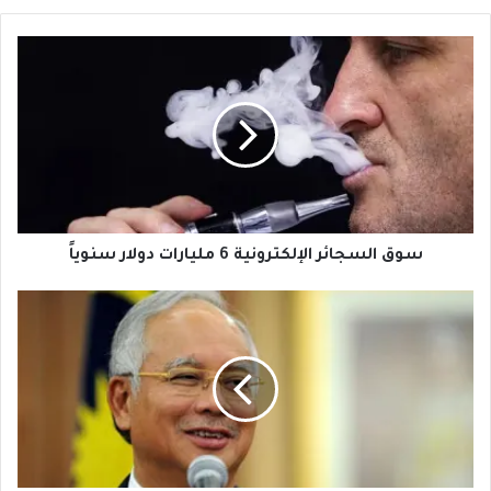
سوق
السجائر
الإلكترونية
6
مليارات
دولار
سنوياً
سوق السجائر الإلكترونية 6 مليارات دولار سنوياً
سويسرا
تحقق
في
إختلاسات
شركات
حكومية
ماليزية