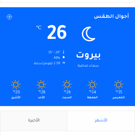
أحوال الطقس
26
℃
35º - 26º
بيروت
48%
2.58 كيلومتر/ساعة
سماء صافية
℃
29
℃
28
℃
28
℃
34
℃
35
الخميس
الجمعة
السبت
الأحد
الأثنين
الأشهر
الأخيرة