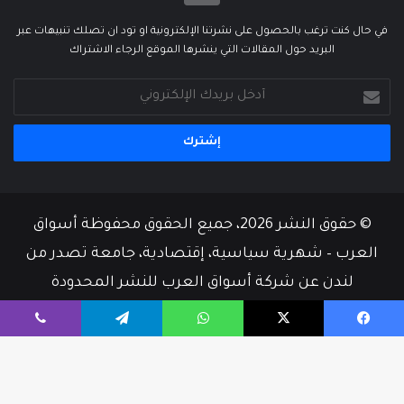
في حال كنت ترغب بالحصول على نشرتنا الإلكترونية او تود ان تصلك تنبيهات عبر
البريد حول المقالات التي ينشرها الموقع الرجاء الاشتراك
أدخل
بريدك
الإلكتروني
© حقوق النشر 2026، جميع الحقوق محفوظة أسواق
العرب – شهرية سياسية، إقتصادية، جامعة تصدر من
لندن عن شركة أسواق العرب للنشر المحدودة
من نحن
أسرة التحرير
إتصل بنا
يسبوك
‫X
واتساب
تيلقرام
ڤايبر
‫X
فيسبوك
‫YouTube