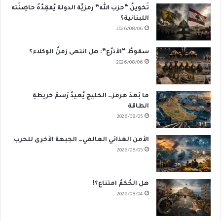
تَخوينُ “حزب الله” رمزيَّة الدولة يُفقِدُهُ حاضِنَته
اللبنانية؟
2026/08/06
سقوطُ “الأذرُع”: هل انتهى زمنُ الوكلاء؟
2026/08/06
ما بَعدَ هرمز… الخليج يُعيدُ رَسمَ خريطةِ
الطاقة
2026/08/05
الأمن الغذائي العالمي… الجبهة الأخرى للحرب
2026/08/05
هل الحُكمُ امتناع؟!
2026/08/04