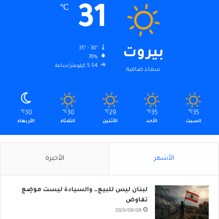
31
℃
35º - 30º
بيروت
70%
5.54 كيلومتر/ساعة
سماء صافية
℃
30
℃
30
℃
29
℃
35
℃
35
السبت
الأحد
الأثنين
الثلاثاء
الأربعاء
الأشهر
الأخيرة
لبنان ليس للبيع… والسيادة ليست موضِع
تفاوض
2026/08/08