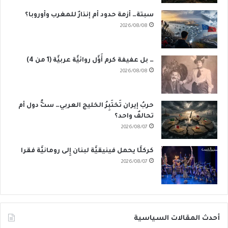
سبتة… أزمة حدود أم إنذارٌ للمغرب وأوروبا؟
2026/08/08
… بل عفيفة كرم أَوَّل روائيَّة عربيَّة (1 من 4)
2026/08/08
حربُ إيران تَختَبِرُ الخليج العربي… ستُّ دول أم
تحالفٌ واحد؟
2026/08/07
كركلَّا يحمل فينيقيَّة لبنان إِلى رومانيَّة فقرا
2026/08/07
أحدث المقالات السياسية