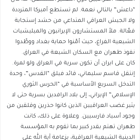
“داعش” بالتالي نعمة. لم تستطع أميركا المترددة
ولا الجيش العراقي المتداعي من حشد إستجابة
فعّالة. ملأ المستشارون الإيرانيون والميليشيات
الشيعية الفراغ، حيث أمّنوا حماية بغداد ووطّدوا
نفوذ طهران مع السكان الشيعة في العراق.
كان على ايران أن تكون سرية في العراق ولو لمرة.
إنتقل قاسم سليماني، قائد فيلق “القدس”، وحدة
التدخل السريع الأساسية في “الحرس الثوري
الإسلامي” الإيراني، إلى بلاد الرافدين بسرية حتى لا
يثير غضب العراقيين الذين كانوا حذرين وقلقين من
وجود أسياد فارسيين. وعلاوة على ذلك، كانت
طهران تهتم بقدر كبير بما تقوم به المؤسسة
الدينية الشيعية العراقية، بزعامة آية الله علي