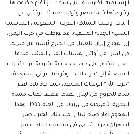
الإسلامية الفارسية، التي شهدت إرتفاع حظوظها
وفرصتها فيما مصر وتركيا أصبحتا غارقتين في
أزمات، وفيما المملكة العربية السعودية، المنافسة
السنية الجدية المتبقية، قد تورطت في حرب اليمن.
إن نموذج إيران للعمل في الخارج يُرسَم من خبرتها
في لبنان في أوائل ثمانينات القرن الفائت، عندما
عمل النظام على دمج مجموعة متنوعة من الأحزاب
الشيعية إلى “حزب الله”. وبتوجيه إيراني، إستهدف
“حزب الله” الولايات المتحدة، حيث قاد بلاد العم
سام للخروج من لبنان بعدما قصف ثكنات مشاة
البحرية الأميركية في بيروت في العام 1983. وهذا
الهجوم أعاد صنع لبنان؛ منذ ذلك الحين، صار
لطهران صوت قيادي في سياسة البلاد، وعمل