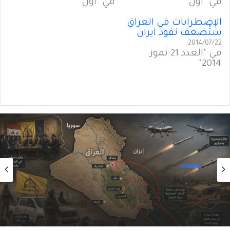
في "أول"
في "أول"
الإضطرابات في العراق
ستُضعف نفوذ ايران
2014/07/22
في "العدد 21 تموز
2014"
أول
2026/08/06
الحوثيون في العراق: من مكتبٍ سياسي إلى
شبكةِ عمليّات