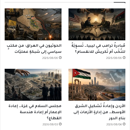
مُبادرةُ ترامب في ليبيا… تَسوِيَةٌ
الحوثيون في العراق: من مكتبٍ
للنُخَب أم تَكريسٌ للانقسام؟
سياسي إلى شبكةِ عمليّات
2026/08/06
2026/08/06
الأردن وإعادةُ تَشكيلِ الشرق
مجلس السلام في غزة… إعادة
الأوسط… من إدارةِ الأزمات إلى
الإعمار أم إعادة هندسة
بناءِ الدور
القطاع؟
2026/08/03
2026/08/04