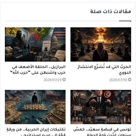
مقالات ذات صلة
الحربُ التي قد تُسَرِّع الانتشارَ
البرازيل… الحلقة الأضعف في
النووي
حرب واشنطن على “حزب الله”
2026/07/29
2026/07/30
تونس في قبضةِ سعيّد… خمسُ
تكتيكات إيران الحربية… من ورقةِ
سنوات غيَّرت وَجهَ الدولة
قوّة إلى عبءٍ استراتيجي