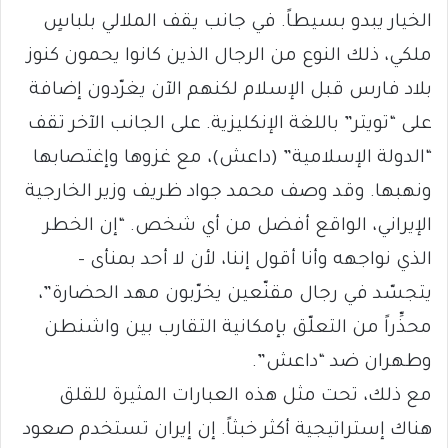
الخيار يبدو بسيطاً. في جانب يقف الملالي بلباسٍ
ملكي، ذلك النوع من الرجال الذين كانوا يحمون كنوز
بلاد فارس قبل الإسلام لكنهم الآن يغرّدون إضافة
على “تويتر” باللغة الإنكليزية. على الجانب الآخر تقف
“الدولة الإسلامية” (داعش)، مع غزوها وإغتصابها
ونهبها. وقد وصف محمد جواد ظريف وزير الخارجية
الإيراني، الواقع أفضل من أي شخص. “إن الخطر
الذي نواجهه وأنا أقول إننا، لأن لا أحد بمنأى –
يتجسّد في رجال مقنّعين يخرّبون مهد الحضارة”،
محذِّراً من التعلّق بإمكانية التقارب بين واشنطن
وطهران ضد “داعش”.
مع ذلك، تحت مثل هذه العبارات المثيرة للقلق
هناك إستراتيجية أكثر خبثاً. إن إيران تستخدم صعود