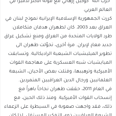
“حزب الله” كوكيل إرهابي مع قوته الأكثر تدميراً في
العالم العربي.
كررت الجمهورية الإسلامية الإيرانية نموذج لبنان في
العراق بعد 2003. كان لطهران هدفان متكاملان:
طرد الولايات المتحدة من العراق ومنع تشكيل عراق
جديد معادٍ لإيران. مرة أخرى، تحوّلت طهران الى
تطوير الميليشيات الشيعية الراديكالية. وتسابقت
الميايشيات شبه العسكرية على مهاجمة القوات
الأميركية وترهيبها، وقتلت بعض الأحيان، الشيعة
العلمانيين ورجال الدين العراقيين المتمردين.
في العام 2011، حققت طهران نجاحاً باهراً مع
إنسحاب القوات الأميركية. ومنذ ذلك الحين، مع
ذلك، فقد واجهت صعوبة في السيطرة على الزعماء
الشيعة العراقيين ذوي التفكير المستقل. لذا كان