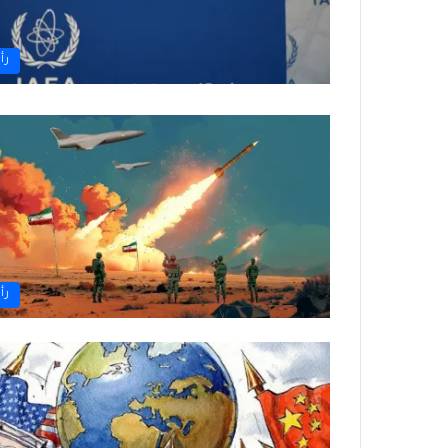
رأ
رأ