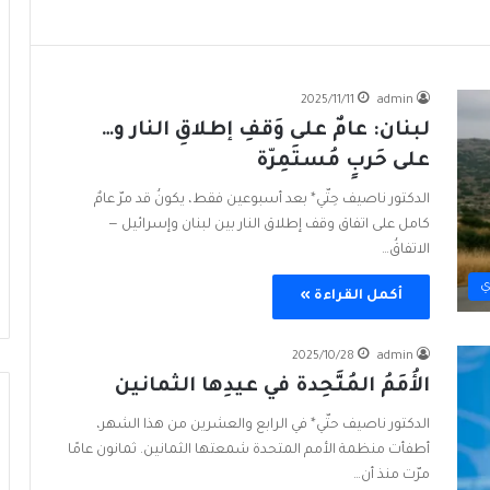
2025/11/11
admin
لبنان: عامٌ على وَقفِ إطلاقِ النار و…
على حَربٍ مُستَمِرّة
الدكتور ناصيف حِتّي* بعد أسبوعين فقط، يكونُ قد مرّ عامٌ
كامل على اتفاق وقف إطلاق النار بين لبنان وإسرائيل —
الاتفاقُ…
ي
أكمل القراءة »
2025/10/28
admin
الأُمَمُ المُتَّحِدة في عيدِها الثمانين
الدكتور ناصيف حتّي* في الرابع والعشرين من هذا الشهر،
أطفأت منظمة الأمم المتحدة شمعتها الثمانين. ثمانون عامًا
مرّت منذ أن…