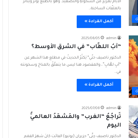
الأيام بمزيدٍ من السخونةِ والتصعيد. وهو بالطبع يؤثّرُ ويتأثّرُ
بالملفّات الساخنة…
ي
أكمل القراءة »
2025/08/05
admin
“آبُ اللهَّاب” في الشرق الأوسط؟
الدكتور ناصيف حتّي* يَكثُرُ الحديثُ في مطلع هذا الشهر عن
“آبٍ لهَّابٍ”، والمقصود هنا ليس ما يتعلّقُ بالمناخ وسخونته
في…
أكمل القراءة »
ي
2025/07/08
admin
تَراجُعُ “الغرب” والمَشهَدُ العالميُّ
اليوم
الدكتور ناصيف حِتِّي* حزيران (يونيو) الفائت كانَ شهرَ القمم