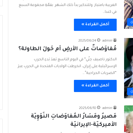
الغربية بامتياز. وللتذكير بدأ ذلك الشهر بقمّةِ مجموعة السبع
في كندا…
ي
أكمل القراءة »
2025/06/24
admin
مُفاوَضاتٌ على الأرضِ أم حَولَ الطاولة؟
الدكتور ناصيف حِتّي* في اليومِ التاسع بَعدَ بَدءِ الحربِ
الإسرائيلية على إيران، انخرطت الولايات المتحدة في الحربِ عبرَ
“الضربات الجراحية”…
أكمل القراءة »
ي
2025/06/10
admin
مَصيرُ ومَسَارُ المُفاوَضاتِ النَوَوِيّة
الأميركيّة-الإيرانيّة