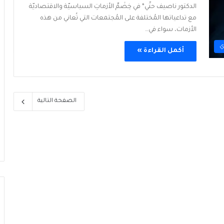
الدكتور ناصيف حتّي* في خِضَمِّ الأزماتِ السياسيّة والاقتصاديّة
مع تداعياتها المُختلفة على المُجتمعات التي تُعاني من هذه
الأزمات، سواء في…
ي
أكمل القراءة »
الصفحة التالية