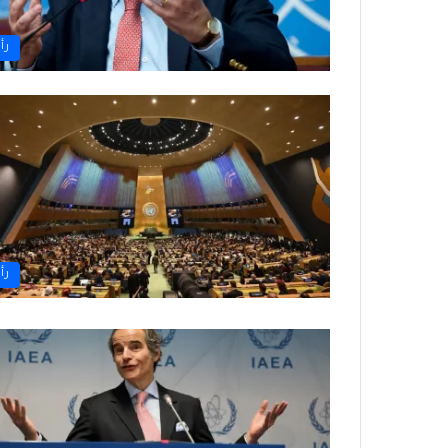
رأ
رأ