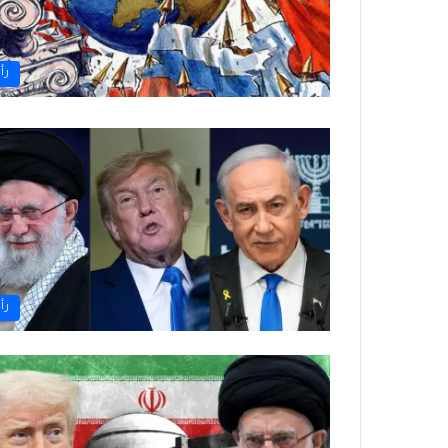
رأ
رأ