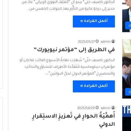
الدكتور ناصيف حتّي* يبدو أن “الملفَّ النووي الإيراني” عادَ من
جديدٍ إلى درجةٍ عاليةٍ من التأزُّمِ بعدَ الجولاتِ الخمس من…
أكمل القراءة »
ي
2025/05/27
admin
في الطريق إلى “مؤتمر نيويورك”
الدكتور ناصيف حتّي* شَهِدَت نهايةُ الأسبوع الفائت لقاءاتٍ أو
مؤتمراتٍ ديبلوماسية مُتَعَدِّدة الأطراف للتشاوُرِ والتباحُثِ
والتحضيرِ ل”المؤتمر الدولي لحلّ الدولتين”،…
أكمل القراءة »
ي
2025/04/29
admin
أَهمِّيَةُ الحوارِ في تَعزيزِ الاستِقرارِ
الدولي