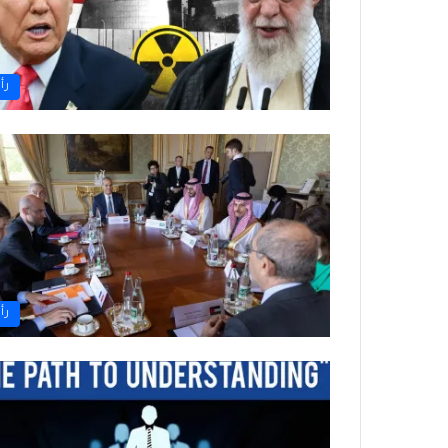
رأ
رأ