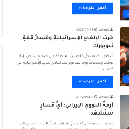
أكمل القراءة »
ي
2025/09/23
admin
حَربُ الإلغاءِ الإسرائيليّة ومَسارُ قمّةِ
نيويورك
الدكتور ناصيف حتّي* تعيشُ المنطقة على صفيحٍ ساخنٍ يزدادُ
توهُّجًا وسخونةً يومًا بعد يوم منذُ اندلاع الحرب الإسرائيلية التي
أعقبت…
ي
أكمل القراءة »
2025/09/09
admin
أزمةُ النووي الإيراني: أيُّ مَسارٍ
سنَشهَد
الدكتور ناصيف حتّي* يَتَّسِمُ مَشهَدُ الملفِّ النووي الإيراني هذه