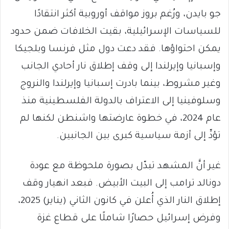
جو بايدن، ورُغم بروز مواقف أوروبية أكثر انتقادًا
للسياسات الإسرائيلية، بقيت الخلافات ضمن حدود
يمكن احتواؤها. فقد دعت دول مثل فرنسا وبلجيكا
وإسبانيا وإيرلندا إلى وقف إطلاق نار أحادي الجانب
وغير مشروط، بينما بادرت إسبانيا وإيرلندا والنروج
وسلوفينيا إلى الاعتراف بالدولة الفلسطينية منذ
عام 2024، في خطوة عارضتها واشنطن لكنها لم
تؤدِّ إلى أزمة سياسية كبرى بين الجانبين.
غير أنَّ المشهد تبدّل بصورة ملحوظة مع عودة
دونالد ترامب إلى البيت الأبيض. فبعد انهيار وقف
إطلاق النار الذي أُعلن في كانون الثاني (يناير) 2025،
وفرض إسرائيل حصارًا شاملًا على قطاع غزة