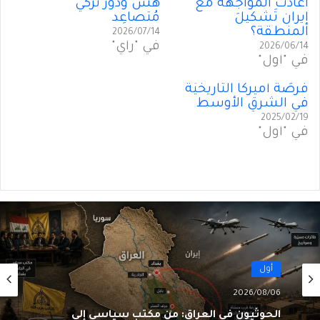
أعادت المُواجهة مع
هَشّ ودورٌ تركي
إيران تَشكيلَ
مُتصاعِد
المنطقة؟
2026/07/14
في "رأي"
2026/06/14
في "أول"
فُرصَةُ أميركا التاريخيِّة
في الشرقِ الأوسط
2025/02/19
في "أول"
أول
2026/08/06
الحوثيون في العراق: من مكتبٍ سياسي إلى