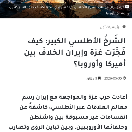
غزة وإيران في قلب الشرخ الأطلسي: أزمة شرق أوسطية تكشف حدود الشراكة بين
واشنطن وأوروبا.
الرئيسية
/
أول
الشَرخُ الأطلسي الكبير: كيف
فَجَّرَت غزة وإيران الخلافَ بين
أميركا وأوروبا؟
2026/05/30
9 دقائق
أعادت حرب غزة والمواجهة مع إيران رسم
معالم العلاقات عبر الأطلسي، كاشفةً عن
انقسامات غير مسبوقة بين واشنطن
وحلفائها الأوروبيين. وبين تباين الرؤى وتضارب