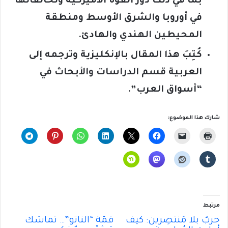
بما في ذلك دور القوة الأميركية وتحالفاتها
في أوروبا والشرق الأوسط ومنطقة
المحيطين الهندي والهادئ.
كُتِبَ هذا المقال بالإنكليزية وترجمه إلى
العربية قسم الدراسات والأبحاث في
“أسواق العرب”.
شارك هذا الموضوع:
مرتبط
حربٌ بلا مُنتَصِرين: كيف
قمّة “الناتو”… تماسُكٌ