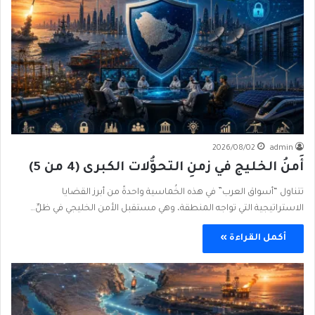
2026/08/02
admin
أَمنُ الخليج في زمنِ التحوُّلات الكبرى (4 من 5)
تتناول “أسواق العرب” في هذه الخُماسية واحدةً من أبرز القضايا
الاستراتيجية التي تواجه المنطقة، وهي مستقبل الأمن الخليجي في ظلِّ…
أكمل القراءة »