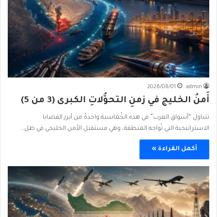
2026/08/01
admin
أَمنُ الخليج في زمنِ التحوُّلاتِ الكبرى (3 من 5)
تتناول “أسواق العرب” في هذه الخُماسية واحدةً من أبرز القضايا
الاستراتيجية التي تُواجه المنطقة، وهي مستقبل الأمن الخليجي في ظل…
أكمل القراءة »