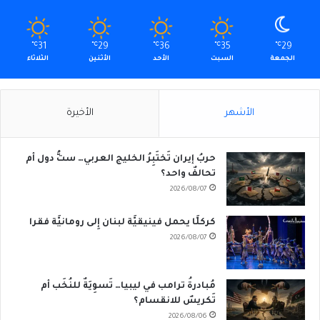
℃
31
℃
29
℃
36
℃
35
℃
29
الجمعة
السبت
الأحد
الأثنين
الثلاثاء
الأشهر
الأخيرة
حربُ إيران تَختَبِرُ الخليج العربي… ستُّ دول أم
تحالفٌ واحد؟
2026/08/07
كركلَّا يحمل فينيقيَّة لبنان إِلى رومانيَّة فقرا
2026/08/07
مُبادرةُ ترامب في ليبيا… تَسوِيَةٌ للنُخَب أم
تَكريسٌ للانقسام؟
2026/08/06