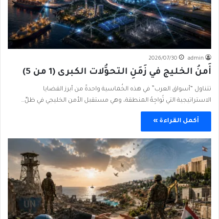
2026/07/30
admin
أَمنُ الخليج في زَمَنِ التحوُّلات الكبرى (1 من 5)
تتناول “أسواق العرب” في هذه الخُماسية واحدةً من أبرز القضايا
الاستراتيجية التي تُواجِهُ المنطقة، وهي مستقبل الأمن الخليجي في ظلِّ…
أكمل القراءة »