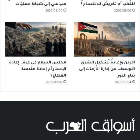
للنُخَب أم تَكريسٌ للانقسام؟
سياسي إلى شبكةِ عمليّات
2026/08/06
2026/08/06
الأردن وإعادةُ تَشكيلِ الشرق
مجلس السلام في غزة… إعادة
الأوسط… من إدارةِ الأزمات إلى
الإعمار أم إعادة هندسة
بناءِ الدور
القطاع؟
2026/08/03
2026/08/04