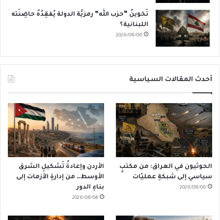
تَخوينُ “حزب الله” رمزيَّة الدولة يُفقِدُهُ حاضِنَته
اللبنانية؟
2026/08/06
أحدث المقالات السياسية
الحوثيون في العراق: من مكتبٍ
الأردن وإعادةُ تَشكيلِ الشرق
سياسي إلى شبكةِ عمليّات
الأوسط… من إدارةِ الأزمات إلى
بناءِ الدور
2026/08/06
2026/08/04