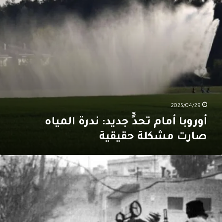
شكلة
قيقية
2025/04/29
أوروبا أمام تحدٍّ جديد: ندرة المياه
صارت مشكلة حقيقية
بنان:
مسون
امًا
ن
لاضطرابات
الحروب