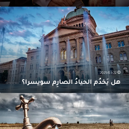
ل
َخدُم
لحيادُ
لصارِم
ويسرا؟
2025/03/22
هل يَخدُم الحيادُ الصارِم سويسرا؟
ونس
مام
زمة
ياه
طيرة
د