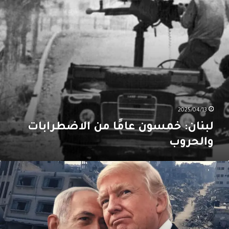
2025/04/13
لبنان: خمسون عامًا من الاضطرابات
والحروب
ل
ناك
حربٌ
ليبية”
ن
وعٍ