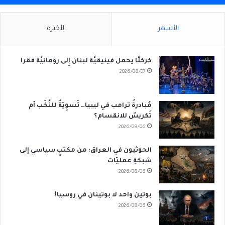
الأشهر
الأخيرة
كركلَّا يحمل فينيقيَّة لبنان إِلى رومانيَّة فقرا
2026/08/07
مُبادرةُ ترامب في ليبيا… تَسوِيَةٌ للنُخَب أم
تَكريسٌ للانقسام؟
2026/08/06
الحوثيون في العراق: من مكتبٍ سياسي إلى
شبكةِ عمليّات
2026/08/06
بوتين واحد لا بوتينان في روسيا!
2026/08/06