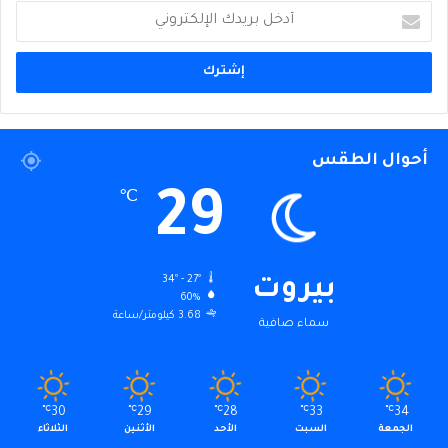
أدخل
بريدك
الإلكتروني
أحوال الطقس
29
℃
34º - 27º
بيروت
60%
3.68 كيلومتر/ساعة
سماء صافية
℃
30
℃
29
℃
28
℃
33
℃
34
الجمعة
السبت
الأحد
الأثنين
الثلاثاء