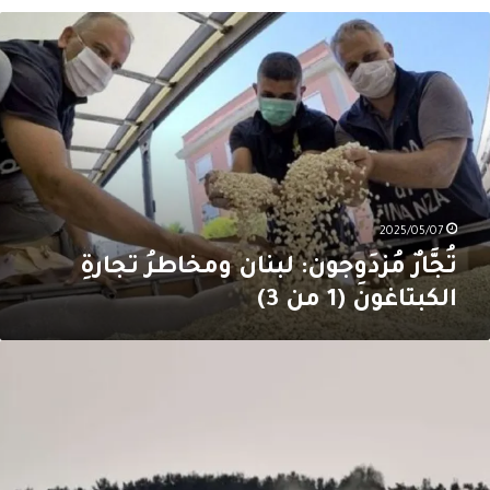
ُجَّارٌ
ُزدَوِجون:
بنان
مخاطرُ
جارةِ
لكبتاغون
(1
ن
3
2025/05/07
تُجَّارٌ مُزدَوِجون: لبنان ومخاطرُ تجارةِ
الكبتاغون (1 من 3)
وروبا
مام
حدٍّ
ديد:
درة
لمياه
ارت