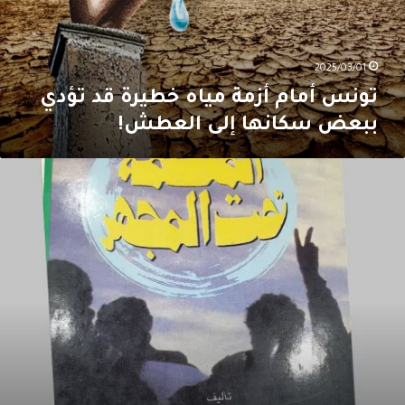
ؤدي
بعض
كانها
لى
2025/03/01
لعطش!
تونس أمام أزمة مياه خطيرة قد تؤدي
ببعض سكانها إلى العطش!
المُنظَّمة
حتَ
لمجهر”:
لخصوصيّةُ
لفلسطينية
الشموليّةُ
لعربية!