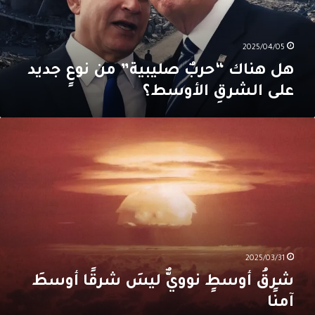
ديد
لى
لشرقِ
لأوسط؟
2025/04/05
هل هناك “حربٌ صليبية” من نوعٍ جديد
على الشرقِ الأوسط؟
رقُ
وسطٍ
وويٌّ
يسَ
رقًا
وسطَ
منًا
2025/03/31
شرقُ أوسطٍ نوويٌّ ليسَ شرقًا أوسطَ
آمنًا