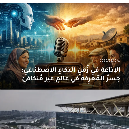
لإذاعة
ي
َمَنِ
لذكاءِ
لاصطناعي:
سرُ
لمَعرِفة
ي
المٍ
ير
2026/02/10
ُتكافئ
الإذاعة في زَمَنِ الذكاءِ الاصطناعي:
جسرُ المَعرِفة في عالمٍ غير مُتكافئ
لصين
ا
الت
ائزةً
ي
عركةِ
لجيل