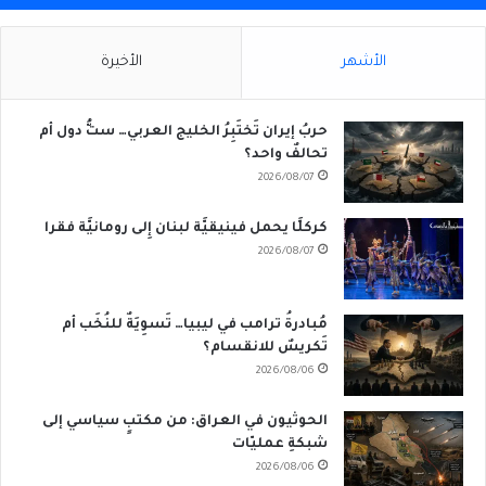
الأشهر
الأخيرة
حربُ إيران تَختَبِرُ الخليج العربي… ستُّ دول أم
تحالفٌ واحد؟
2026/08/07
كركلَّا يحمل فينيقيَّة لبنان إِلى رومانيَّة فقرا
2026/08/07
مُبادرةُ ترامب في ليبيا… تَسوِيَةٌ للنُخَب أم
تَكريسٌ للانقسام؟
2026/08/06
الحوثيون في العراق: من مكتبٍ سياسي إلى
شبكةِ عمليّات
2026/08/06