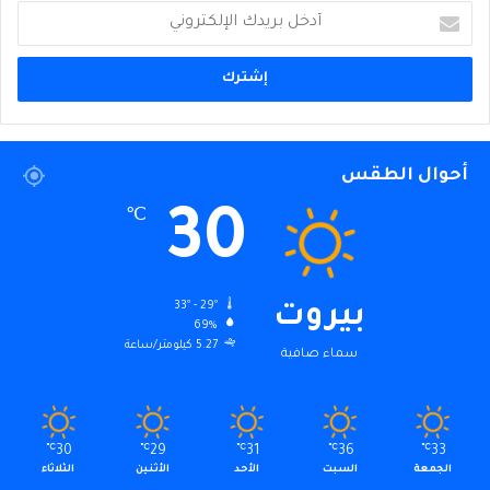
أدخل
بريدك
الإلكتروني
أحوال الطقس
30
℃
33º - 29º
بيروت
69%
5.27 كيلومتر/ساعة
سماء صافية
℃
30
℃
29
℃
31
℃
36
℃
33
الجمعة
السبت
الأحد
الأثنين
الثلاثاء