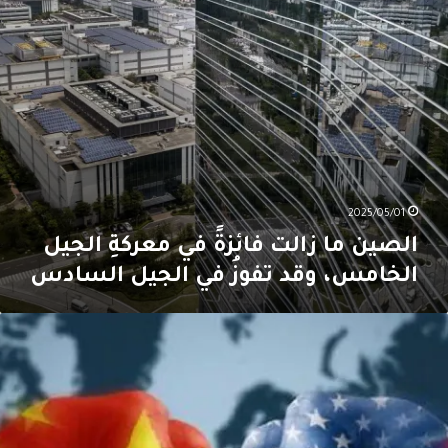
لخامس،
قد
فوزُ
ي
لجيل
لسادس
2025/05/01
الصين ما زالت فائزةً في معركةِ الجيل
الخامس، وقد تفوزُ في الجيل السادس
لحربُ
لباردة
لتكنولوجية
لمُقبِلة
ين
ميركا