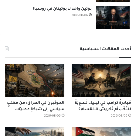
بوتين واحد لا بوتينان في روسيا!
2026/08/06
أحدث المقالات السياسية
مُبادرةُ ترامب في ليبيا… تَسوِيَةٌ
الحوثيون في العراق: من مكتبٍ
للنُخَب أم تَكريسٌ للانقسام؟
سياسي إلى شبكةِ عمليّات
2026/08/06
2026/08/06