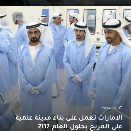
لإمارات
عمل
لى
ناء
دينة
لمية
لى
لمريخ
حلول
لعام
211
2019/06/26
الإمارات تعمل على بناء مدينة علمية
على المريخ بحلول العام 2117