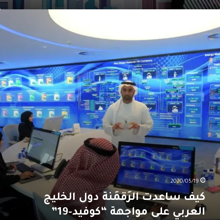
يف
اعدت
لرَقمَنة
ول
لخليج
لعربي
لى
واجهة
كوفيد-19”
2020/05/19
كيف ساعدت الرَقمَنة دول الخليج
العربي على مواجهة “كوفيد-19”