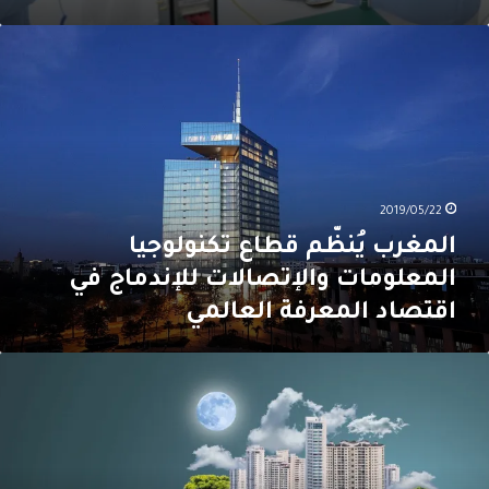
لمغرب
ُنظّم
طاع
كنولوجيا
لمعلومات
الإتصالات
لإندماج
ي
2019/05/22
قتصاد
لمعرفة
المغرب يُنظّم قطاع تكنولوجيا
لعالمي
المعلومات والإتصالات للإندماج في
اقتصاد المعرفة العالمي
ؤتمر
قدم
لولاً
لمدن
لذكية
لمتقدمة