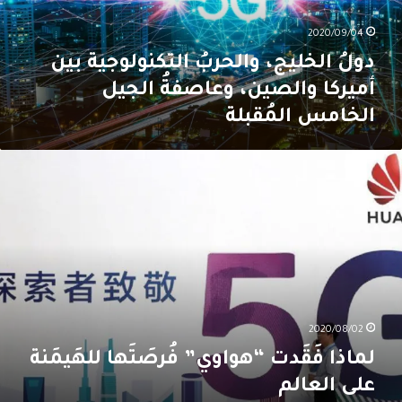
الصين،
عاصفةُ
2020/09/04
لجيل
لخامس
دولُ الخليج، والحربُ التكنولوجية بين
لمُقبلة
أميركا والصين، وعاصفةُ الجيل
الخامس المُقبلة
ماذا
َقَدت
هواوي”
ُرصَتَها
لهَيمَنة
لى
لعالم
2020/08/02
لماذا فَقَدت “هواوي” فُرصَتَها للهَيمَنة
على العالم