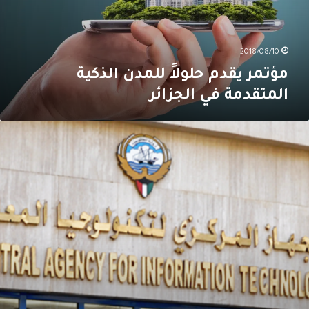
ي
لجزائر
2018/08/10
مؤتمر يقدم حلولاً للمدن الذكية
المتقدمة في الجزائر
لكويت:
دمات
لإتصالات
تطوّر
تتوسّع
تساهم
ي
حرير
لإقتصاد
ن
لنفط