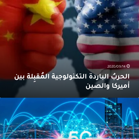
الصين
2020/09/14
الحربُ الباردة التكنولوجية المُقبِلة بين
أميركا والصين
ولُ
لخليج،
الحربُ
لتكنولوجية
ين
ميركا