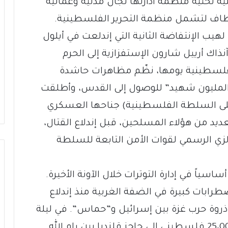
ية تحتية مُنظِّمة أَدارتها لجان مدنية وعمالية
مطاف لتشمل منظمة التحرير الفلسطينية.
هيب الإنتفاضة الثانية التي إندلعت في أيلول
معارضة آنذاك أرييل شارون الإستفزازية إلى الحرم
فلسطينية يومها، نظّم مظاهرات حاشدة
 “المليون شهيد” للوصول إلى القدس، وأطلقت
 على السلطة الفلسطينية) جناحها العسكري
يد من هؤلاء المسلحين، قبل إندلاع القتال،
لزي الرسمي لقوات الأمن التابعة للسلطة
اسياً في إدارة التوترات خلال الآونة الأخيرة.
رابات كبيرة في الضفة الغربية منذ إندلاع
 ذروة حرب غزة بين إسرائيل و”حماس”. في ليلة
24 تموز (يوليو) 2014، سار بين 10،000 و25،000 فلسطيني إلى حاجز قلنديا بين رام الله