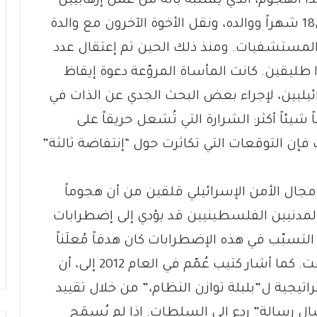
ا الهجوم، الذي يُشتبه بأنه من عمل إرهابيين
يهود، بحياة طفل فلسطيني لم يتجاوز ال18 شهراً ووالده، ونقل الأخوة الآخرون مع والدة
المستشفيات. ومنذ ذلك الحين تم إعتقال عدد
ا طليقين. كانت المأساة المروّعة دعوة إيقاظ
ئيليين، لإجراء بعض البحث الجدي عن الذات في
شيئاً أكثر: الشرارة التي تُشعل حريقاً على
إن التوقعات التي تكاثرت حول “إنتفاضة ثالثة”
مجال الأمن الإسرائيلي قلقين من أن هجوماً
لمدنيين الفلسطينيين قد يؤدي إلى إضطرابات
لتسبّب في هذه الإضطرابات كان هدفاً مُعلَناً
للمتطرفين المستوطنين منذ بعض الوقت. كما أشار كتيب عُمّم في العام 2012 إلى، أن
جية ل”بلبلة توازن النظام،” من خلال تقييد
ل رسالة” ردع إلى السلطات. إذا لم يُسمَح