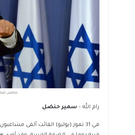
بنيامين نتن
رام الله –
سمير حنضل
في 31 تموز (يوليو) الفائت ألقى مشاغ