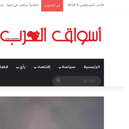
الأحد, أغسطس 9 2026
مُبادرةُ ترامب في ليبيا… تَس
في العناوين
الرئيسية
سياسة
إقتصاد
رأي
قضاي
بحث
عن