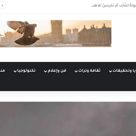
وِيَةٌ للنُخَب أم تَكريسٌ للانقسام؟
ا وتحقيقات
ثقافة وتراث
فن وإعلام
تكنولوجيا
منو