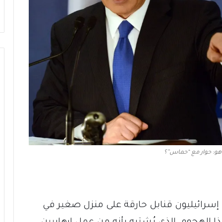
ياهو: حوار مع “حماس”؟
بون إسرائيليون قنابل حارقة على منزل صغير في