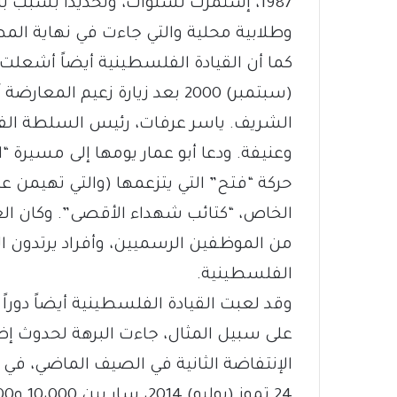
1987، إستمرت لسنوات، وتحديداً بسبب بن
وطلابية محلية والتي جاءت في نهاية ال
كما أن القيادة الفلسطينية أيضاً أشعلت ل
(سبتمبر) 2000 بعد زيارة زعيم ال
الشريف. ياسر عرفات، رئيس السلطة ال
وعنيفة. ودعا أبو عمار يومها إلى مسيرة
حركة “فتح” التي يتزعمها (والتي تهيمن
الخاص، “كتائب شهداء الأقصى”. وكان العد
من الموظفين الرسميين، وأفراد يرتدون ا
الفلسطينية.
وقد لعبت القيادة الفلسطينية أيضاً دوراً أس
على سبيل المثال، جاءت البرهة لحدوث إضط
الإنتفاضة الثانية في الصيف الماضي، في