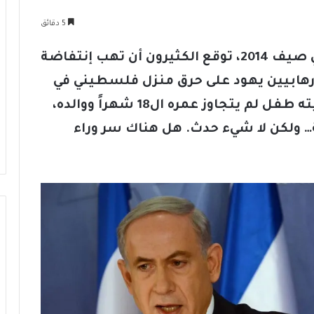
5 دقائق
على أثر الهجوم الإسرائيلي على غزة في صيف 2014، توقع الكثيرون أن تهب إنتفاضة
إرهابيين يهود على حرق منزل فلسطيني في
قرية دوما في آخر تموز (يوليو) راح ضحيته طفل لم يتجاوز عمره ال18 شهراً ووالده،
ة… ولكن لا شيء حدث. هل هناك سر وراء