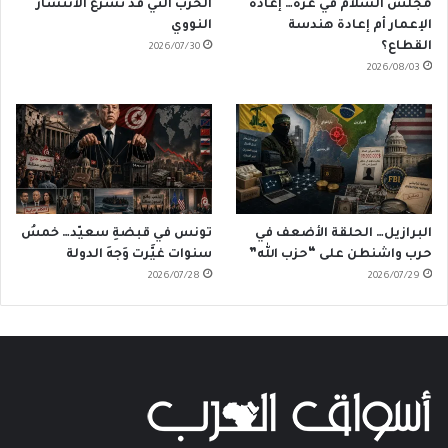
مجلس السلام في غزة… إعادة
الحربُ التي قد تُسَرِّع الانتشارَ
الإعمار أم إعادة هندسة
النووي
القطاع؟
2026/07/30
2026/08/03
البرازيل… الحلقة الأضعف في
تونس في قبضةِ سعيّد… خمسُ
حرب واشنطن على “حزب الله”
سنوات غيَّرت وَجهَ الدولة
2026/07/28
2026/07/29