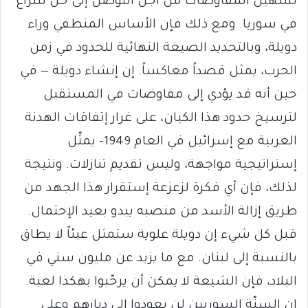
تسهيل المفاوضات من أجل التوصل إلى حل للنزاع
في سوريا. ومع ذلك فإن الأساس المنطقي وراء
دويلة، وبالتحديد الصيغة النهائية للحدود في زمن
الحرب، يمثل قصداً معاكساً. إن إنشاء دويلة — في
حين أنه قد يؤدي إلى مفاوضات في المستقبل
لترسيخ حدود هذا الكيان، على غرار إتفاقات الهدنة
العربية مع إسرائيل في العام 1949– يمثّل
إستراتيجية مواجهة، وليس تقديم تنازلات. ونتيجة
لذلك، فإن أي فكرة لزعزعة إستقرار هذا الجهد من
طريق إزالة الأسد من منصبه يبدو بعيد الإحتمال.
قبل كل شيء إن دويلة علوية ستمثل عبئاً لا يطاق
بالنسبة إلى لبنان. مع ما يزيد عن مليون سني في
البلاد، فإن الشيعة لا يمكن أن يرحّبوا بهكذا لعبة.
إن السنّة السوريين لن يعودوا إلى ديارهم وعلى