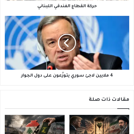
حركة القطاع الفندقي اللبناني
4
ملايين
لاجئ
سوري
يتوزّعون
على
دول
الجوار
4 ملايين لاجئ سوري يتوزّعون على دول الجوار
مقالات ذات صلة