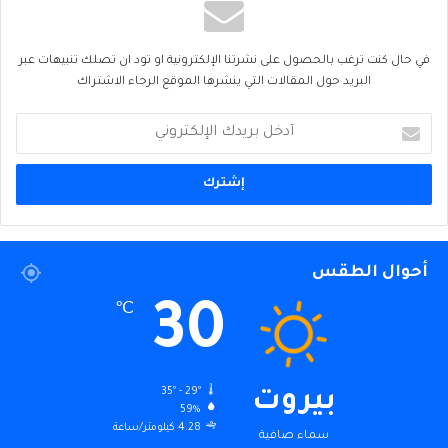
في حال كنت ترغب بالحصول على نشرتنا الإلكترونية او تود ان تصلك تنبيهات عبر
البريد حول المقالات التي ينشرها الموقع الرجاء الاشتراك
أدخل
بريدك
الإلكتروني
أحوال الطقس
30
℃
35º - 29º
بيروت
59%
4.28 كيلومتر/ساعة
سماء صافية