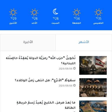
℃
29
℃
28
℃
28
℃
34
℃
35
الخميس
الجمعة
السبت
الأحد
الأثنين
الأشهر
الأخيرة
تَخوينُ “حزب الله” رمزيَّة الدولة يُفقِدُهُ حاضِنَته
اللبنانية؟
2026/08/06
سقوطُ “الأذرُع”: هل انتهى زمنُ الوكلاء؟
2026/08/06
ما بَعدَ هرمز… الخليج يُعيدُ رَسمَ خريطةِ
الطاقة