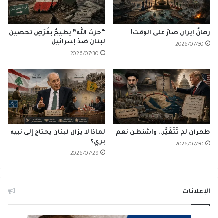
رهانُ إيران صارَ على الوقت!
“حزبُ الله” يطيحُ بفُرَصِ تحصين
لبنان ضدّ إسرائيل
2026/07/30
2026/07/30
طهران لم تَتَغَيَّر.. واشنطن نعم
لماذا لا يزال لبنان يحتاج إلى نبيه
بري؟
2026/07/30
2026/07/29
الإعلانات