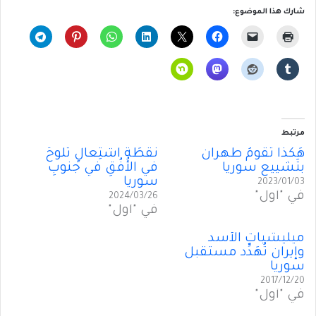
شارك هذا الموضوع:
مرتبط
هَكذا تَقومُ طهران
نُقطَةُ اشتِعالٍ تَلوحُ
بتَشييعِ سوريا
في الأُفُقِ في جنوبِ
سوريا
2023/01/03
في "أول"
2024/03/26
في "أول"
ميليشيات الأسد
وإيران تُهَدِّد مستقبل
سوريا
2017/12/20
في "أول"