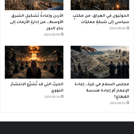
الحوثيون في العراق: من مكتبٍ
الأردن وإعادةُ تَشكيلِ الشرق
سياسي إلى شبكةِ عمليّات
الأوسط… من إدارةِ الأزمات إلى
بناءِ الدور
2026/08/06
2026/08/04
مجلس السلام في غزة… إعادة
الحربُ التي قد تُسَرِّع الانتشارَ
الإعمار أم إعادة هندسة
النووي
القطاع؟
2026/07/30
2026/08/03