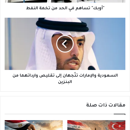
"أوبك" تساهم في الحد من تخمة النفط
السعودية
والإمارات
تتّجهان
إلى
تقليص
وارداتهما
من
البنزين
السعودية والإمارات تتّجهان إلى تقليص وارداتهما من
البنزين
مقالات ذات صلة