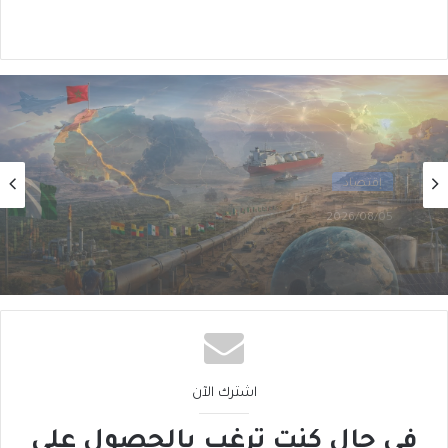
أول
2026/08/02
من الغاز إلى الجغرافيا السياسية… ماذا يُغيّرُ خط
نيجيريا–المغرب؟
اشترك الآن
في حال كنت ترغب بالحصول على