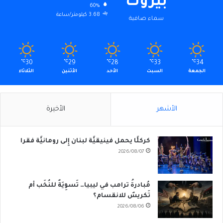
بيروت
60%
3.68 كيلومتر/ساعة
سماء صافية
℃
30
℃
29
℃
28
℃
33
℃
34
الجمعة
السبت
الأحد
الأثنين
الثلاثاء
الأشهر
الأخيرة
كركلَّا يحمل فينيقيَّة لبنان إِلى رومانيَّة فقرا
2026/08/07
مُبادرةُ ترامب في ليبيا… تَسوِيَةٌ للنُخَب أم
تَكريسٌ للانقسام؟
2026/08/06