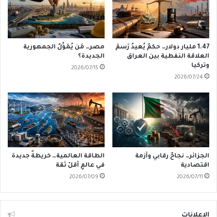
1.47 مليار دولار… حكمٌ يُعيدُ رَسمَ
مصر… مَن يُمَوِّلُ الجمهورية
العلاقة النفطية بين العراق
الجديدة؟
وتركيا
2026/07/15
2026/07/24
الجزائر… نجاحٌ رقابي وأزمة
الطاقة العالمية… خريطةٌ جديدة
اقتصادية
في عالمٍ أقلّ ثقة
2026/07/09
2026/07/11
الإعلانات