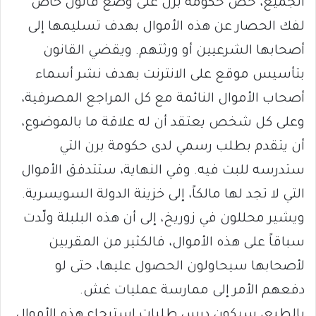
الجميع، حض حكومة برن على وضع قانون خاص
لفك الحصار عن هذه الأموال بهدف تسليمها إلى
أصحابها الشرعيين أو ورثتهم. ويقضي القانون
بتأسيس موقع على الانترنت بهدف نشر أسماء
أصحاب الأموال النائمة مع كل المراجع المصرفية،
وعلى كل شخص يعتقد أن له علاقة ما بالموضوع،
أن يتقدم بطلب رسمي لدى حكومة برن التي
ستدرسه للبت فيه. وفي النهاية، ستتدفق الأموال
التي لا تجد لها مالكاً، إلى خزينة الدولة السويسرية.
ويشير محللون في زوريخ، إلى أن هذه البلبلة ولّدت
سباقاً على هذه الأموال، فالكثير من المقربين
لأصحابها سيحاولون الحصول عليها، حتى لو
دفعهم الأمر إلى ممارسة عمليات غش.
بالطبع، سيكون درس طلبات إسترجاع هذه الأموال