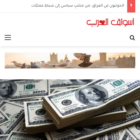
الحوثيون في العراق: من مكتبٍ سياسي إلى شبكةِ عمليّات
بحث عن
الق