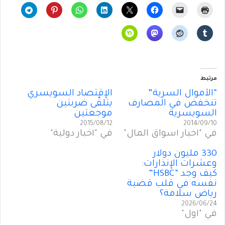
مرتبط
“الأموال السرية”
الإقتصاد السويسري
تنخفض في المصارف
يتلقّى ضربتين
السويسرية
موجعتين
2015/08/12
2014/09/10
في "أخبار أسواق المال"
في "أخبار دولية"
330 مليون دولار
وعشرات الإنذارات:
كيف وجد “HSBC”
نفسه في قلب قضية
رياض سلامة؟
2026/06/24
في "أول"