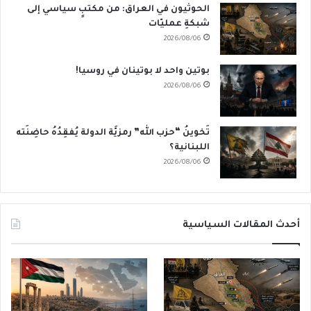
الحوثيون في العراق: من مكتبٍ سياسي إلى
شبكةِ عمليّات
2026/08/06
بوتين واحد لا بوتينان في روسيا!
2026/08/06
تَخوينُ “حزب الله” رمزيَّة الدولة يُفقِدُهُ حاضِنَته
اللبنانية؟
2026/08/06
أحدث المقالات السياسية