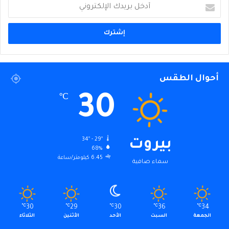
أدخل
بريدك
الإلكتروني
أحوال الطقس
30
℃
34º - 29º
بيروت
68%
6.45 كيلومتر/ساعة
سماء صافية
℃
30
℃
29
℃
30
℃
36
℃
34
الجمعة
السبت
الأحد
الأثنين
الثلاثاء