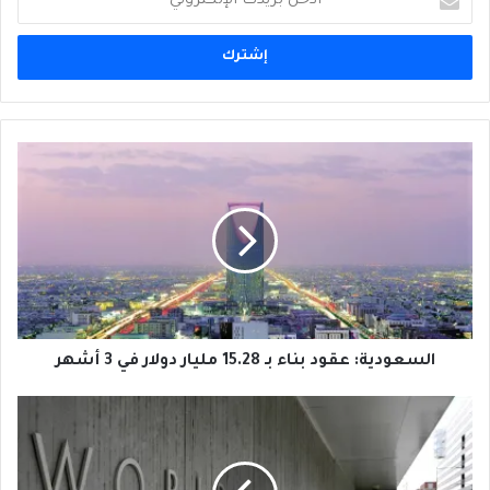
بريدك
الإلكتروني
السعودية:
عقود
بناء
بـ
15.28
مليار
دولار
في
3
أشهر
السعودية: عقود بناء بـ 15.28 مليار دولار في 3 أشهر
البنك
الدولي
يخفض
توقعاته