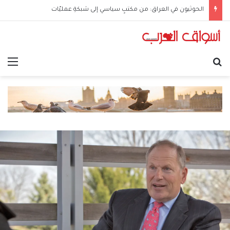
الحوثيون في العراق: من مكتبٍ سياسي إلى شبكةِ عمليّات
بحث عن
الق