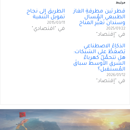
مرتبط
قطر بَينَ مطرقةِ الغاز
الطريق إلى نجاح
الطبيعي المُسال
تمويل التنمية
وسندان تَغيُّرِ المناخ
2015/03/11
في "اقتصادي"
2025/01/22
في "إقتصاد"
الذكاءُ الاصطناعي
يَضغَطُ على الشبكات:
هل تتحمَّلُ كهرباءُ
الشرق الأوسط سباقَ
المُستقبل؟
2026/01/12
في "إقتصاد"