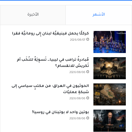
الأشهر
الأخيرة
كركلَّا يحمل فينيقيَّة لبنان إِلى رومانيَّة فقرا
2026/08/07
مُبادرةُ ترامب في ليبيا… تَسوِيَةٌ للنُخَب أم
تَكريسٌ للانقسام؟
2026/08/06
الحوثيون في العراق: من مكتبٍ سياسي إلى
شبكةِ عمليّات
2026/08/06
بوتين واحد لا بوتينان في روسيا!
2026/08/06