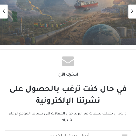
أول
2026/08/02
من الغاز إلى الجغرافيا السياسية… ماذا يُغيّرُ خط
نيجيريا–المغرب؟
اشترك الآن
في حال كنت ترغب بالحصول على
نشرتنا الإلكترونية
او تود ان تصلك تنبيهات عبر البريد حول المقالات التي ينشرها الموقع الرجاء
الاشتراك
أدخل