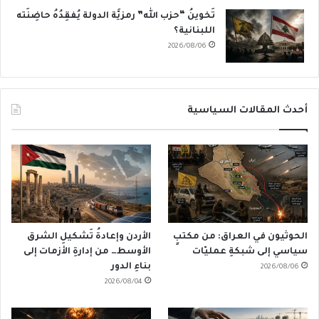
تَخوينُ “حزب الله” رمزيَّة الدولة يُفقِدُهُ حاضِنَته
اللبنانية؟
2026/08/06
أحدث المقالات السياسية
الحوثيون في العراق: من مكتبٍ
الأردن وإعادةُ تَشكيلِ الشرق
سياسي إلى شبكةِ عمليّات
الأوسط… من إدارةِ الأزمات إلى
بناءِ الدور
2026/08/06
2026/08/04