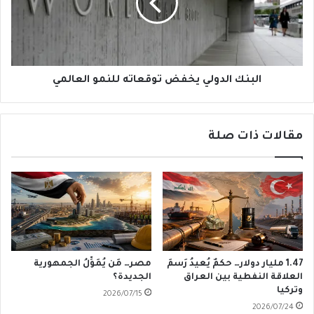
للنمو
العالمي
البنك الدولي يخفض توقعاته للنمو العالمي
مقالات ذات صلة
1.47 مليار دولار… حكمٌ يُعيدُ رَسمَ
مصر… مَن يُمَوِّلُ الجمهورية
العلاقة النفطية بين العراق
الجديدة؟
وتركيا
2026/07/15
2026/07/24