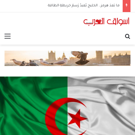
ما بَعدَ هرمز… الخليج يُعيدُ رَسمَ خريطةِ الطاقة
بحث عن
الق