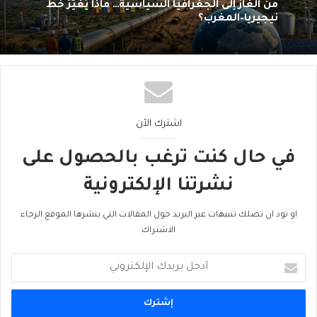
الرنمينبي في الخليج… هل يُهَدِّدُ هَيمَنَةَ الدولار؟
2026/08/02
من الغاز إلى الجغرافيا السياسية… ماذا يُغيّرُ خط
نيجيريا–المغرب؟
اشترك الآن
في حال كنت ترغب بالحصول على
نشرتنا الإلكترونية
او تود ان تصلك تنبيهات عبر البريد حول المقالات التي ينشرها الموقع الرجاء
الاشتراك
أدخل
بريدك
الإلكتروني