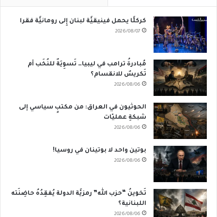
كركلَّا يحمل فينيقيَّة لبنان إِلى رومانيَّة فقرا
2026/08/07
مُبادرةُ ترامب في ليبيا… تَسوِيَةٌ للنُخَب أم
تَكريسٌ للانقسام؟
2026/08/06
الحوثيون في العراق: من مكتبٍ سياسي إلى
شبكةِ عمليّات
2026/08/06
بوتين واحد لا بوتينان في روسيا!
2026/08/06
تَخوينُ “حزب الله” رمزيَّة الدولة يُفقِدُهُ حاضِنَته
اللبنانية؟
2026/08/06