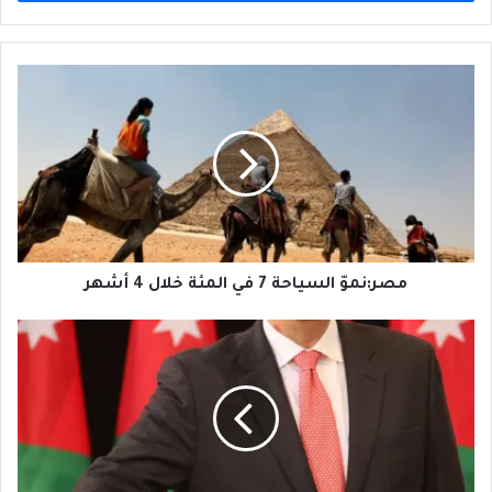
مصر:نموّ
السياحة
7
في
المئة
خلال
4
أشهر
مصر:نموّ السياحة 7 في المئة خلال 4 أشهر
البنك
الدولي:
نمو
الإقتصاد
الأردني
طفيف
لكنه
ثابت