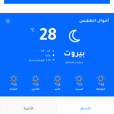
أحوال الطقس
28
℃
34º - 27º
بيروت
62%
3.91 كيلومتر/ساعة
سماء صافية
℃
30
℃
29
℃
28
℃
33
℃
34
الجمعة
السبت
الأحد
الأثنين
الثلاثاء
الأشهر
الأخيرة