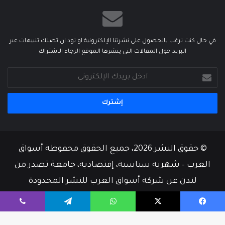
في حال كنت ترغب بالحصول على نشرتنا الإلكترونية او تود ان تصلك تنبيهات عبر
البريد حول المقالات التي ينشرها الموقع الرجاء الاشتراك
أدخل
بريدك
الإلكتروني
© حقوق النشر 2026، جميع الحقوق محفوظة أسواق
العرب – شهرية سياسية، إقتصادية، جامعة تصدر من
لندن عن شركة أسواق العرب للنشر المحدودة
من نحن
أسرة التحرير
إتصل بنا
يسبوك
‫X
واتساب
تيلقرام
ڤايبر
‫X
فيسبوك
‫YouTube