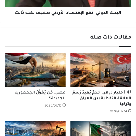
البنك الدولي: نمو الإقتصاد الأردني طفيف لكنه ثابت
مقالات ذات صلة
1.47 مليار دولار… حكمٌ يُعيدُ رَسمَ
مصر… مَن يُمَوِّلُ الجمهورية
العلاقة النفطية بين العراق
الجديدة؟
وتركيا
2026/07/15
2026/07/24