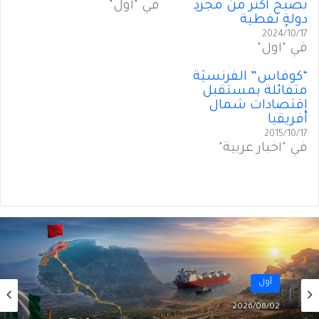
تصبح أكثر من مجرّدِ
في "أول"
دولةٍ نفطية
2024/10/17
في "أول"
“كوفاس” الفرنسيّة
متفائلة بمستقبل
إقتصادات شمال
أفريقيا
2015/10/17
في "أخبار عربية"
أسواق المال
أول
2026/07/31