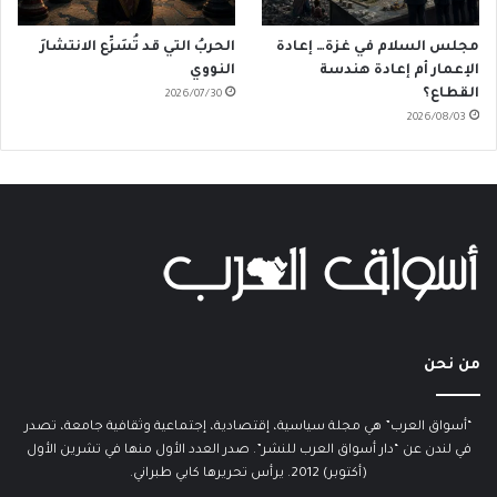
مجلس السلام في غزة… إعادة
الحربُ التي قد تُسَرِّع الانتشارَ
الإعمار أم إعادة هندسة
النووي
القطاع؟
2026/07/30
2026/08/03
من نحن
“أسواق العرب” هي مجلة سياسية، إقتصادية، إجتماعية وثقافية جامعة، تصدر
في لندن عن “دار أسواق العرب للنشر”. صدر العدد الأول منها في تشرين الأول
(أكتوبر) 2012. يرأس تحريرها كابي طبراني.