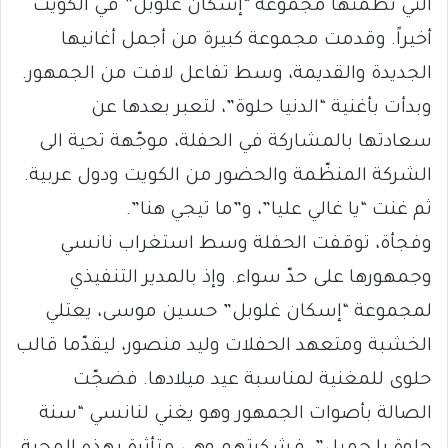
التي نظّمتها مجموعة “إسكان غلوبل” في الكويت
أخيراً. وقدمت مجموعة كبيرة من أجمل أغانيها
الجديدة والقديمة، وسط تفاعل لافت من الجمهور.
وبدأت بأغنية “الدنيا حلوة”، لتعبر بعدها عن
سعادتها بالمشاركة في الحفلة، موجّهة تحية الى
الشركة المنظّمة والحضور من الكويت ودول عربية.
ثم غنت “يا غالي عليا”، و”ما تيجي هنا”.
وفجأة، توقفت الحفلة وسط استغراب نانسي
وجمهورها على حدّ سواء. وإذ بالمدير التنفيذي
لمجموعة “إسكان غلوبل” حسين موسى، يعتلي
الخشبة ومتعهد الحفلات وليد منصور، ليقدّما قالب
حلوى للمغنية لمناسبة عيد ميلادها. فضجّت
الصالة بأصوات الجمهور وهو يغني لنانسي “سنة