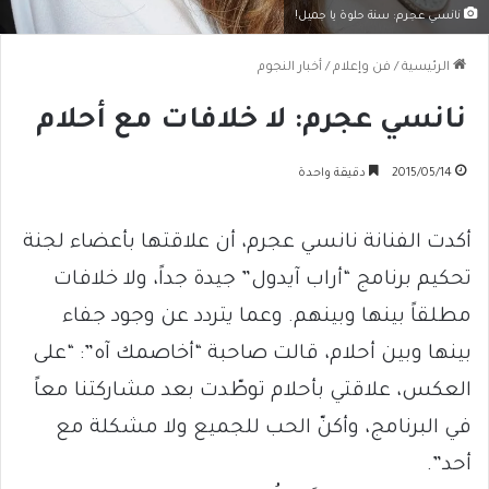
نانسي عجرم: سنة حلوة يا جميل!
الرئيسية
/
فن وإعلام
/
أخبار النجوم
نانسي عجرم: لا خلافات مع أحلام
2015/05/14
دقيقة واحدة
أكدت الفنانة نانسي عجرم، أن علاقتها بأعضاء لجنة
تحكيم برنامج “أراب آيدول” جيدة جداً، ولا خلافات
مطلقاً بينها وبينهم. وعما يتردد عن وجود جفاء
بينها وبين أحلام، قالت صاحبة “أخاصمك آه”: “على
العكس، علاقتي بأحلام توطّدت بعد مشاركتنا معاً
في البرنامج، وأكنّ الحب للجميع ولا مشكلة مع
أحد”.