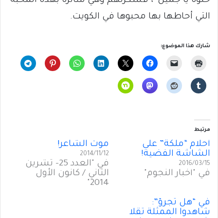
حلوة يا جميل”، فشكرتهم وهي متأثرة بهذه المحبة
التي أحاطها بها محبوها في الكويت.
شارك هذا الموضوع:
مرتبط
أحلام “ملكة” على
موت الشاعر!
الشاشة الفضية!
2014/11/12
في "العدد 25- تشرين
2016/03/15
في "أخبار النجوم"
الثاني / كانون الأول
2014"
في “هل تجرؤ”:
شاهدوا الممثلة تقلا