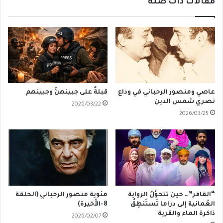
مقالات ذات صلة
عاصي ومنصور الرحباني في وداع
قبلةٌ على جبينهنَّ وجبينهم
نصري شمس الدين
2026/03/22
2026/03/25
“القافر”… حين تتحوَّلُ الرواية
مئوية منصور الرحباني (الحلقة
العُمانية إلى دراما تَستَنطِقُ
8-الأَخيرة)
ذاكرة الماء والقرية
2026/02/07