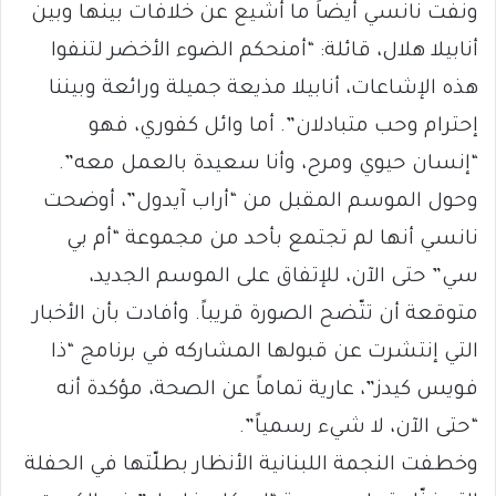
ونفت نانسي أيضاً ما أُشيع عن خلافات بينها وبين
أنابيلا هلال، قائلة: “أمنحكم الضوء الأخضر لتنفوا
هذه الإشاعات، أنابيلا مذيعة جميلة ورائعة وبيننا
إحترام وحب متبادلان”. أما وائل كفوري، فهو
“إنسان حيوي ومرح، وأنا سعيدة بالعمل معه”.
وحول الموسم المقبل من “أراب آيدول”، أوضحت
نانسي أنها لم تجتمع بأحد من مجموعة “أم بي
سي” حتى الآن، للإتفاق على الموسم الجديد،
متوقعة أن تتّضح الصورة قريباً. وأفادت بأن الأخبار
التي إنتشرت عن قبولها المشاركه في برنامج “ذا
فويس كيدز”، عارية تماماً عن الصحة، مؤكدة أنه
“حتى الآن، لا شيء رسمياً”.
وخطفت النجمة اللبنانية الأنظار بطلّتها في الحفلة