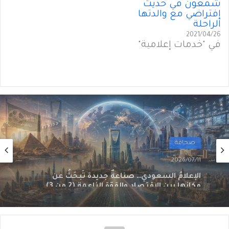
شمعون في حديث
إفتراضي مع والدتها
الراحلة
2021/04/26
في "خدمات إعلامية"
صحافة
2026/07/10
الإعلام السعودي… صناعةٌ جديدة تَبحَثُ عن
مكانها بين الاقتصاد والقوّة الناعمة (1 من 3)