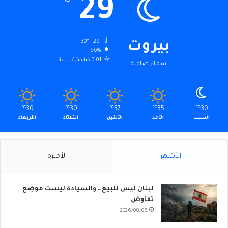
29
℃
30º - 29º
بيروت
66%
3.01 كيلومتر/ساعة
سماء صافية
℃
30
℃
30
℃
37
℃
35
℃
30
السبت
الأحد
الأثنين
الثلاثاء
الأربعاء
الأشهر
الأخيرة
لبنان ليس للبيع… والسيادة ليست موضِع
تفاوض
2026/08/08