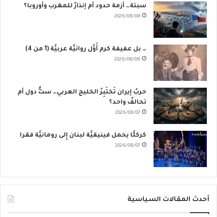
سبتة… أزمة حدود أم إنذارٌ للمغرب وأوروبا؟
2026/08/08
… بل عفيفة كرم أَوَّل روائيَّة عربيَّة (1 من 4)
2026/08/08
حربُ إيران تَختَبِرُ الخليج العربي… ستُّ دول أم
تحالفٌ واحد؟
2026/08/07
كركلَّا يحمل فينيقيَّة لبنان إِلى رومانيَّة فقرا
2026/08/07
أحدث المقالات السياسية