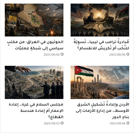
مُبادرةُ ترامب في ليبيا… تَسوِيَةٌ
الحوثيون في العراق: من مكتبٍ
للنُخَب أم تَكريسٌ للانقسام؟
سياسي إلى شبكةِ عمليّات
2026/08/06
2026/08/06
الأردن وإعادةُ تَشكيلِ الشرق
مجلس السلام في غزة… إعادة
الأوسط… من إدارةِ الأزمات إلى
الإعمار أم إعادة هندسة
بناءِ الدور
القطاع؟
2026/08/03
2026/08/04