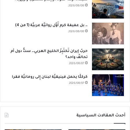
2026/08/08
… بل عفيفة كرم أَوَّل روائيَّة عربيَّة (1 من 4)
2026/08/08
حربُ إيران تَختَبِرُ الخليج العربي… ستُّ دول أم
تحالفٌ واحد؟
2026/08/07
كركلَّا يحمل فينيقيَّة لبنان إِلى رومانيَّة فقرا
2026/08/07
أحدث المقالات السياسية