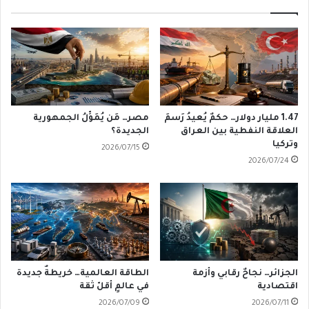
1.47 مليار دولار… حكمٌ يُعيدُ رَسمَ
مصر… مَن يُمَوِّلُ الجمهورية
العلاقة النفطية بين العراق
الجديدة؟
وتركيا
2026/07/15
2026/07/24
الجزائر… نجاحٌ رقابي وأزمة
الطاقة العالمية… خريطةٌ جديدة
اقتصادية
في عالمٍ أقلّ ثقة
2026/07/09
2026/07/11