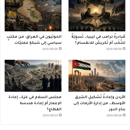
مُبادرةُ ترامب في ليبيا… تَسوِيَةٌ
الحوثيون في العراق: من مكتبٍ
للنُخَب أم تَكريسٌ للانقسام؟
سياسي إلى شبكةِ عمليّات
2026/08/06
2026/08/06
الأردن وإعادةُ تَشكيلِ الشرق
مجلس السلام في غزة… إعادة
الأوسط… من إدارةِ الأزمات إلى
الإعمار أم إعادة هندسة
بناءِ الدور
القطاع؟
2026/08/03
2026/08/04