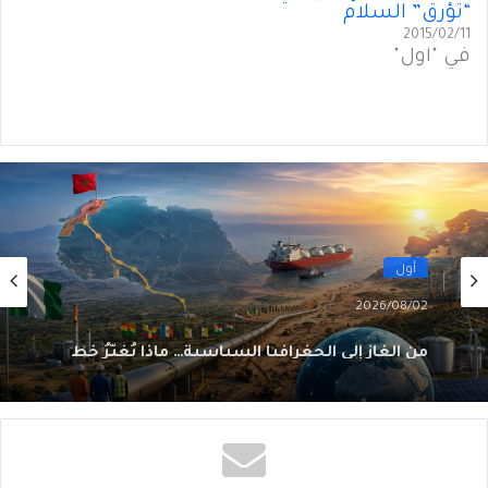
“تؤرق” السلام
2015/02/11
في "أول"
أول
2026/08/02
من الغاز إلى الجغرافيا السياسية… ماذا يُغيّرُ خط
نيجيريا–المغرب؟