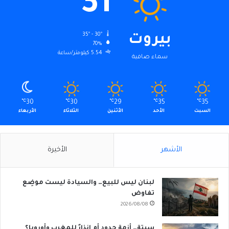
31
35º - 30º
بيروت
70%
5.54 كيلومتر/ساعة
سماء صافية
℃
30
℃
30
℃
29
℃
35
℃
35
السبت
الأحد
الأثنين
الثلاثاء
الأربعاء
الأشهر
الأخيرة
لبنان ليس للبيع… والسيادة ليست موضِع
تفاوض
2026/08/08
سبتة… أزمة حدود أم إنذارٌ للمغرب وأوروبا؟