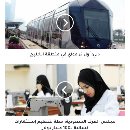
أول
ترامواي
في
منطقة
الخليج
دبي: أول ترامواي في منطقة الخليج
مجلس
الغرف
السعودية:
خطة
لتنظيم
إستثمارات
نسائية
بـ100
مليار
دولار
مجلس الغرف السعودية: خطة لتنظيم إستثمارات
نسائية بـ100 مليار دولار