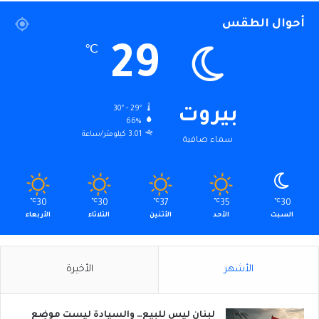
أحوال الطقس
29
℃
30º - 29º
بيروت
66%
3.01 كيلومتر/ساعة
سماء صافية
℃
30
℃
30
℃
37
℃
35
℃
30
السبت
الأحد
الأثنين
الثلاثاء
الأربعاء
الأشهر
الأخيرة
لبنان ليس للبيع… والسيادة ليست موضِع