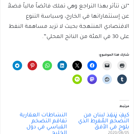
“لن تتأثر بهذا التراجع وهي تملك فائضاً مالياً فضلاً
عن إستثماراتها في الخارج، وسياسة التنوع
الاقتصادي المنتهجة بحيث لا تزيد مساهمة النفط
على 30 في المئة من الناتج المحلي”.
شارك هذا الموضوع:
مرتبط
كيفَ نُنقِذُ لبنان من
النشاطات العقارية
التَضَخُّمِ المُفرِط الذي
تفاقم التضخم
يلوح في الأفق
القياسي في دول
الخليج
2020/08/05