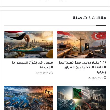
مقالات ذات صلة
1.47 مليار دولار… حكمٌ يُعيدُ رَسمَ
مصر… مَن يُمَوِّلُ الجمهورية
العلاقة النفطية بين العراق
الجديدة؟
وتركيا
2026/07/15
2026/07/24