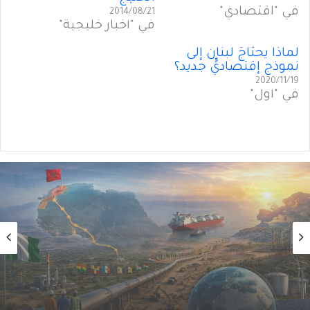
في "اقتصادي"
2014/08/21
في "أخبار خليجية"
لماذا يحتاجُ لبنان إلى
نموذجٍ إقتصاديٍّ جديد؟
2020/11/19
في "أول"
أول
2026/08/02
من الغاز إلى الجغرافيا السياسية… ماذا يُغيّرُ خط
نيجيريا–المغرب؟