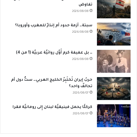
تفاوض
2026/08/08
سبتة… أزمة حدود أم إنذارٌ للمغرب وأوروبا؟
2026/08/08
… بل عفيفة كرم أَوَّل روائيَّة عربيَّة (1 من 4)
2026/08/08
حربُ إيران تَختَبِرُ الخليج العربي… ستُّ دول أم
تحالفٌ واحد؟
2026/08/07
كركلَّا يحمل فينيقيَّة لبنان إِلى رومانيَّة فقرا
2026/08/07