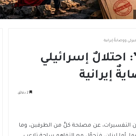
ميركي ووصايةٌ إيرانية
 احتلالٌ إسرائيلي
يةٌ إيرانية
2 دقائق
ر من التفسيرات، عن مصلحة كلٍّ من الطرفين، وما
ما. أما لبنان، فتحوّل مع التفاهم ساحة تلاعب