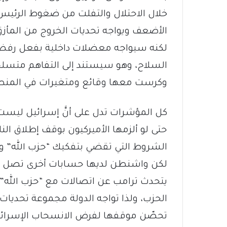
خلال الاحتلال والتفلت من ضغوط الرئيس ال
الأضعف ويواجه تحديات الخروج من المأزق و
لكنه سيواجه معضلات داخلية بفعل رفض “
السلاح، وهو سيستند إلى التفاهم متسلحًا
وكرست معها وقائع ومتغيرات في المنطقة
كل المؤشرات تدل على أنَّ إسرائيل ليست ب
حتى لو ألزمها الأميركيون بوقف إطلاق الن
الشروط التي تقضي بتفكيك “حزب الله” 
لكن واشنطن لديها حسابات أخرى تصل أيضًا 
يتحدث ترامب عن اتصالات مع “حزب الله” 
الحزب، ولذا تواجه الدولة مجموعة تحديات،
تحصّن موقفها لفرض الانسحاب الإسرائيل