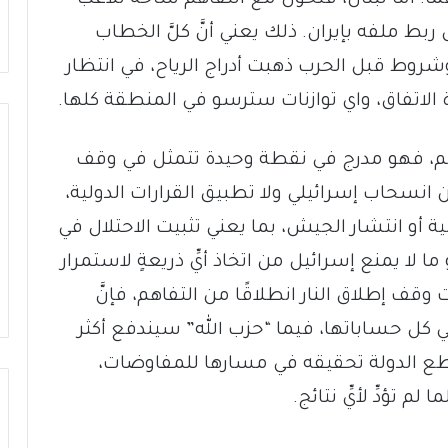
ربط ملفه بإيران. ذلك يعني أنَّ كلَّ الخطاب
وط قبل الحرب ذهبت أدراج الرياح، في انتظار
لاتفاق، واي توازنات سترسو في المنطقة كلها.
فاهم، فهو مدرج في نقطة وحيدة تتمثل في وقف
 انسحاب إسرائيلي ولا تطبيق القرارات الدولية،
دولة اللبنانية أو انتشار الجيش، بما يعني تثبيت الاحتلال في
لا يمنع إسرائيل من اتخاذ أيِّ ذريعةٍ لاستمرار
قف إطلاق النار انطلاقًا من التفاهم، فإنَّ
 كل حساباتها، فيما “حزب الله” سيندفع أكثر
تستطع الدولة تحقيقه في مسارها للمفاوضات،
تؤدِّ لأيِّ نتائج.