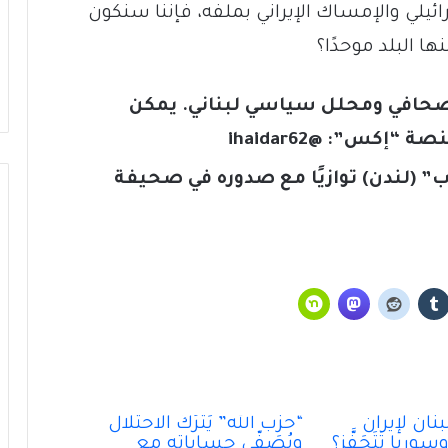
ئيلي والإمساك الإيراني بملفه، فإننا سنكون
 البلد موحدًا؟
، صحافي ومحلل سياسي لبناني. يمكن
منصة “إكس”:
@ihaidar62
رب” (لندن) توازيًا مع صدوره في صحيفة
تَخوينُ “حزب الله” رمزيَّة الدولة يُفقِدُهُ حاضِنَته
اللبنانية؟
سقوطُ “الأذرُع”: هل انتهى زمنُ الوكلاء؟
هل الحُكمُ امتناع؟!
 لبنان لإيران
“حزب الله” يَترُكُ الاحتلال
مَن قَتَلَ بيروت؟ الجميع… ولا أحد
ريا تَتَحَفَّز؟
ويُصَفّي حساباته مع