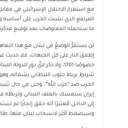
مع استمرار الاحتلال الإسرائيلي في مقابل 
المرتفع الذي نشبت الحرب على أساسه وشر
ما ستحمله المفاوضات بعد توقيع مذكرة ا
لن يستقرَّ الوضعُ في لبنان مع هذا الت
إطلاق النار على كل الجبهات، فلا حديث عن
خصوصًا 1701، ولا ذكر لايِّ دورٍ لل
شريطٍ يربط جنوب الليطاني بشماله، وهو ما 
الحرب ضد “حزب الله”. وحتى في حال تثبيت و
إيران ستمسك بالملف اللبناني وتربطه في
إلى الداخل مُعتبرًا أنه حقق إنجازًا لم 
وسيضغط أكثر لانسحاب لبنان منها، طالما لم 