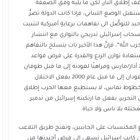
قف إطلاق النار، لكن ما يليه وفق الصفقة
قبل الوضع اللبناني، فإذا كانت الدولة تصرُّ
للتوصُّل الى تفاهمات برعايةٍ أميركية لتثبيت
سحاب إسرائيلي تدريجي بالتوازي مع انتشار
ه”، فإنَّ هذا الأخير بات يتسلح بالتفاهم
استعادة توازن الردع والقدرة على فرض قواعد
اشتباك يرفض معها العودة إلى ما قبل 2 آذار/مارس ومراهنًا لعودته إلى ما قبل طوفان
الأقصى، فيما الحقيقة أنَّ لبنان والحزب يعودان إلى ما قبل عام 2000 بفعل الاحتلال
لى خطوط تماس، لا يستطيع معها الحزب إطلاق
لتحرير، بفعل ما ارتكبته إسرائيل من تدمير
تلة بلا ناس ولا حياة.
المكتسبات على الجانبين، وتفتح طريق التلاعب
إن كانت إسرائيل تسعى إلى فرض أجندتها من