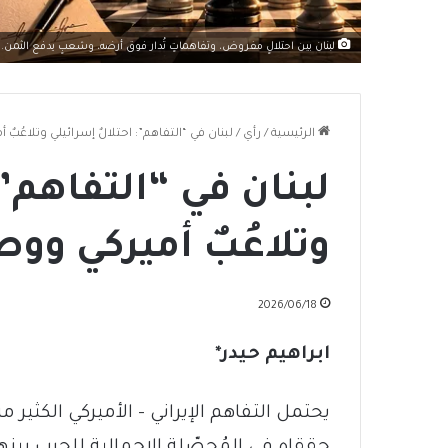
لبنان بين احتلالٍ مفروض، وتفاهماتٍ تُدار فوق أرضه، وشعبٍ يدفع الثمن.
الرئيسية
/
رأي
/
لبنان في “التفاهم”: احتلالٌ إسرائيلي وتلاعُبٌ أ
لبنان في “التفاهم”:
وتلاعُبٌ أميركي ووصا
2026/06/18
ابراهيم حيدر
*
يحتمل التفاهم الإيراني – الأميركي الكثي
حققاه في المُحصّلة الإجمالية للحرب بينه