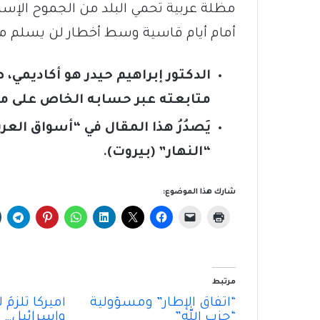
مظلة عربية تحمي البلد من الجموح الإسرا
أمام أيام قاسية وسط أخطار لن يسلم منها
الدكتور إبراهيم حيدر هو أكاديمي
متابعته عبر حسابه الخاص على 
يَصدُرُ هذا المقال في “أسواق الع
“النهار” (بيروت).
شارك هذا الموضوع:
مرتبط
“اتفاق الإطار” ومسؤولية
أميركا تُلَزِّمُ
“حزب الله”
وإسرائيل… وسو