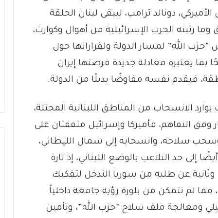
أميركي، دونالد ترامب، ليبقى لبنان الحلقة
ما رتبته الحرب الإسرائيلية من أهوال وكوارث،
حزب الله” لمسار الدولة ولقراراتها حول
 بما يعتبره معادلة جديدة فرضتها إيران
، فيقدم نفسه مفاوضًا بديلًا من الدولة.
وارد الانسحاب من المناطق اللبنانية المحتلة،
ار وفق التفاهم، فأميركا وإسرائيل متفقتان على
وسحب سلاحه، وانسحابه إلى شمال الليطاني،
إلى حد التلاعب بالوضع اللبناني، إذ تارة
وثانية عن طلبه من سوريا التدخل لتفكيك
 فما لم تتمكن من بلورة رؤية جامعة داخلياً
ي ومعالجة ملف سلاح “حزب الله”، وتأمين