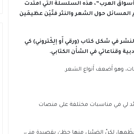
“أَسواق العرب”، هذه السلسلة التي امتدت
عظم المسائل حول الشعر والنثر فنَّيْن عظيمَين
 النشر في شكل كتاب (ورقي أَو إلِكْتروني) كي
ية وقناعاتي في الشأْن الكتابي.
ت، وهو أَضعف أَنواع الشعر.
قصائد لي في مناسبات مختلفة على منصات
معظَمها، لكنّ الضئيل منها حظِيَ بقصيدةٍ مني،