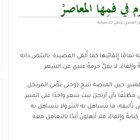
الفنتزي، وتبقى كلاسيكية
مامًا إِلقائِيها كما أُلقي القصيدة: بالنبْض ذاته
ابةً وإِلقاءً، لا يقلُّ حرمةً عندي عن الشعر.
المنبر، حين المنصة تتيح (وحتى نَصِّيَ المرتَجَل
 لي مطْلَقًا بأَن أَرتجلَ بيتَ شعر واحدًا على المنبر.
 تأْليفه، ما يتساهل به النثر ولا يتساهل به
ابةً وإِلقاءً، فلا أَتهاونُ أَبدًا بالتعامل معه