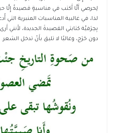
لِحرصي أَلَّا أَكتب في مناسبةٍ قصيدةً إِلّ
لذا، في غالبية المناسبات المنبرية التي أُدعى
بِحِرَفيّة كتابتي القصيدةَ الجديدة، لأَنني أَ
دون حَرَج، وغالبًا لا تليق بأَنْ تدخل الشعر.