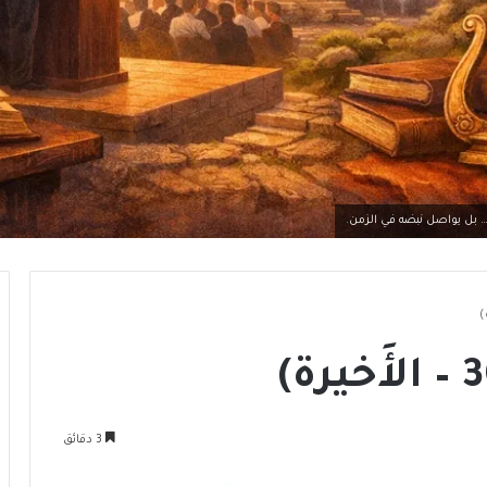
ة… بل يواصل نبضه في الزمن.
3 دقائق