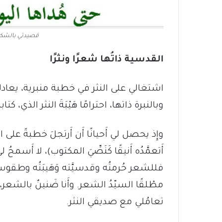
قصيدتي بالشكل 
القدسية ذاتُها شعرًا ونثرًا
اشتغالي على النثر في خطبة منبرية، يعادله ت
وبالنبرة ذاتها، احترامًا هَيْبَةَ النثر الذي، كت
وإِذ يحصل لي أَحيانًا أَن أَرتجلَ خطبةً على 
أَتعمَّدُه أَنيقًا كَنَصِّيَ المكتوب)، لا أَسمحُ
فللشعر حُرمتُه وقدسيَّته وَهَيبَتُه وطقوس
مطْلقًا السيّدُ الشعر. وأَنا ضَنينٌ بالشعر، كت
تعامُلي مع صديقي النثر.