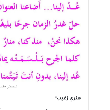
قصيدتي الكلا
هنري زغيب*