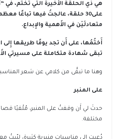
هي ذي الحلقة الأَخيرة التي تختم، في 
على30 حلقة، عالجتُ فيها تباعًا م
متعادلَيْن في الأَهمية والإِبداع.
أَختُمُها، على أَن تجد يومًا طريقها إِلى
تبقى شهادة متكاملة على مسيرتي الأَدب
وهنا ما تبقَّى من كلامي عن شعر المناسبا
على المنبر
حدثَ لي أَن وقفتُ على المنبر، مُلْقيًا 
مختلفة.
دُعيت إِلى مناسبات منبرية كثيرة، لبّيتُ 