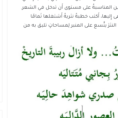
َا حين المناسبةُ على مستوى أَن تدخل في الشعر.
 إِليها، أَكتب خطبةً نثريةً أَشتغلها تَمامًا
رى النثرَ يتَّسع على المنبر لِمساحاتٍ تليق به من