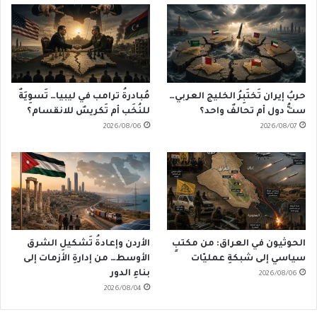
حربُ إيران تَختَبِرُ الخليج العربي…
مُبادرةُ ترامب في ليبيا… تَسوِيَةٌ
ستُّ دول أم تحالفٌ واحد؟
للنُخَب أم تَكريسٌ للانقسام؟
2026/08/06
2026/08/07
الحوثيون في العراق: من مكتبٍ
الأردن وإعادةُ تَشكيلِ الشرق
سياسي إلى شبكةِ عمليّات
الأوسط… من إدارةِ الأزمات إلى
بناءِ الدور
2026/08/06
2026/08/04