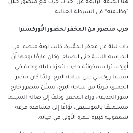
هنا الحلقة الرابعة عن أَحداث جرَت مع منصور خلال
“وظيفته” في الشرطة العدلية.
هرب منصور من المخفر لحضور الأُوركسترا
ذات ليلة في مخفر الجمَّيزة، كانت نوبةُ منصور في
الحراسة الليلية حتى الصباح. وكان عارفًا يومها أَنَّ
أُوركسترا سمفونيَّة جاءت لتعزف ليلة واحدة في
سينما روكسي على ساحة البرج. ولَمَّا كان مخفر
الجميزة قريبًا من ساحة البرج، تسلَّلَ منصور خارج
سور الحديقة، وراء المخفر، ودلَفَ إِلى صالة السينما
مستمتعًا بالموسيقى، تَوَّاقًا إِلى مشاهدة فرقة
سمفونية كبيرة للمرة الأُولى في حياته.