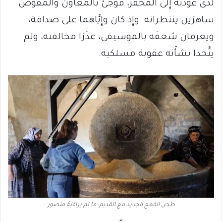
لدى عودته إِلى المخفر، فوجئَ بالمعاون والمفوَّض
ساهرَين ينتظرانه. وإِذ كان وإِيَّاهما على صداقة،
ويعرفان شغفَه بالموسيقى، عذَرَا مخالفته، ولم
يتَّخذا بشأْنه عقوبة مسلكية.
طحن القمح الجديد مع القديم: ما لم يراقبْهُ منصور