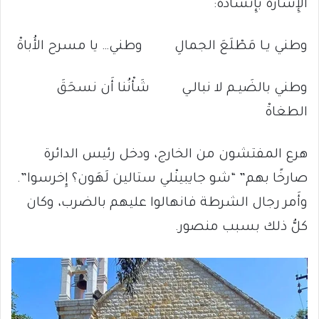
الإِشارة بإِنشاده:
وطني يـا مَطْلَعَ الجمالِ وطني… يا مسرح الأُباةْ
وطني بالضَيـم لا نبالـي شَأْنُنا أَن نسحَقَ
الطغاةْ
هرع المفتشون من الخارج، ودخل رئيس الدائرة
صارخًا بهم” “شو جايبينْلي ستالين لَهَون؟ إِخرسوا”.
وأَمر رجال الشرطة فانهالوا عليهم بالضرب، وكان
كلُّ ذلك بسبب منصور.