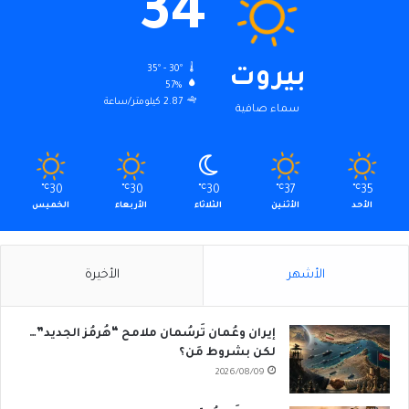
34
35º - 30º
بيروت
57%
2.87 كيلومتر/ساعة
سماء صافية
℃
30
℃
30
℃
30
℃
37
℃
35
الأحد
الأثنين
الثلاثاء
الأربعاء
الخميس
الأشهر
الأخيرة
إيران وعُمان تَرسُمان ملامح “هُرمُز الجديد”…
لكن بشروط مَن؟
2026/08/09