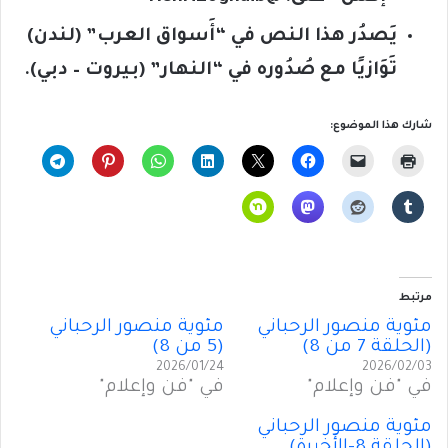
يَصدُر هذا النص في “أَسواق العرب” (لندن)
تَوَازيًا مع صُدُوره في “النهار” (بيروت – دبي).
شارك هذا الموضوع:
مرتبط
مئوية منصور الرحباني
مئوية منصور الرحباني
(الحلقة 7 من 8)
(5 من 8)
2026/01/24
2026/02/03
في "فن وإعلام"
في "فن وإعلام"
مئوية منصور الرحباني
(الحلقة 8-الأَخيرة)