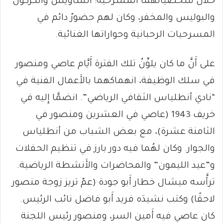
خلال شخصياتهما المسرحية: الشاويش والكركول
والبوليس والمخفر، وكان لهم حضورٌ دائم في
المسرحيات الرحبانية وحواراتها الغنائية.
على أَنَّ ما كان يلوِّنُ تلك الفترة أَيَّام عاصي ومنصور
في سلك الوظيفة، انهماكهما بالأَعمال الفنية في
“نادي أنطلياس الثقافي الرياضي”. انضمَّا إِليه في
خريف 1943 (عاصي في العشرين ومنصور في
الثامنة عشرة)، مع بعض الشباب من أنطلياس
والجوار. وكان لهُما فيه دور بارز في تنظيم الحفلات
و”عيد الليمون” والمحاضرات والأَنشطة الرياضية.
ترأَّسه ميشال خطار أَبو جودة (عمّ تريز زوجة منصور
لاحقًا) وكتب نشيدَه فريد أَبو فاضل نائب الرئيس.
كان عاصي فيه أَمين السر، ومنصور رئيس اللجنة