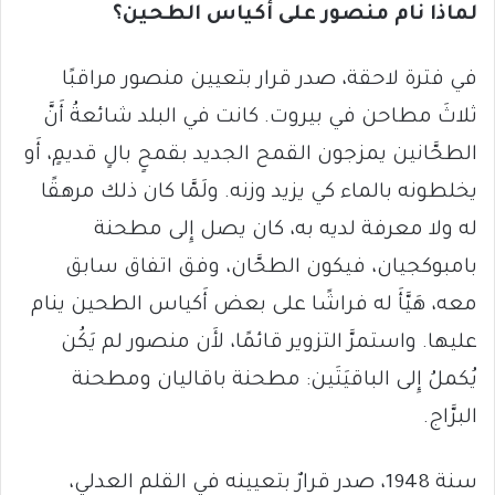
لماذا نام منصور على أَكياس الطحين؟
في فترة لاحقة، صدر قرار بتعيين منصور مراقبًا
ثلاثَ مطاحن في بيروت. كانت في البلد شائعةُ أَنَّ
الطحَّانين يمزجون القمح الجديد بقمحٍ بالٍ قديمٍ، أَو
يخلطونه بالماء كي يزيد وزنه. ولَمَّا كان ذلك مرهقًا
له ولا معرفة لديه به، كان يصل إِلى مطحنة
بامبوكجيان، فيكون الطحَّان، وفق اتفاق سابق
معه، هَيَّأَ له فراشًا على بعض أَكياس الطحين ينام
عليها. واستمرَّ التزوير قائمًا، لأَن منصور لم يَكُن
يُكملُ إِلى الباقيَتَين: مطحنة باقاليان ومطحنة
البرَّاج.
سنة 1948، صدر قرارٌ بتعيينه في القلم العدلي،