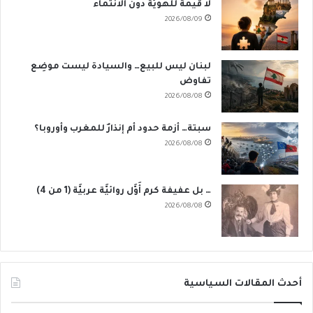
لا قيمةَ للهُويّة دون الانتماء
2026/08/09
لبنان ليس للبيع… والسيادة ليست موضِع
تفاوض
2026/08/08
سبتة… أزمة حدود أم إنذارٌ للمغرب وأوروبا؟
2026/08/08
… بل عفيفة كرم أَوَّل روائيَّة عربيَّة (1 من 4)
2026/08/08
أحدث المقالات السياسية