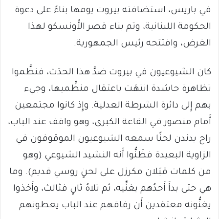
في باريس، استضافته بيروت يومها بناءً على دعوة
الحكومة اللبنانية، وتم بناء قصر الأُونسكو لهذا
الغرض، وافتتحه رئيس الجمهورية.
كان الشيوعيون في بيروت ضدَّ هذا الحدَث، فنظَّموا
تظاهرة حاشدة انتهَت باعتقال منظِّميها، وجيء
بهم إِلى دائرة الشرطة العدلية. وإِذ كانوا مجتمعين
أَمام منصور في القاعة الكبرى، وهو واقف عند الباب،
راح يدندن لحنًا سمعه الشيوعيون الموقوفون في
الزاوية البعيدة فظَنُّوا أَنه النشيد الشيوعي (وهو
من كلمات قبَلان مكرزل على لحنٍ روسي قديم). وما
هي حتى بدأَ أَحدُهم يغنِّيه، ثم تلاهُ ثانٍ فثالث، وأَخذوا
يغنُّونه معتقدين أَن رفاقهم عند الباب يعطونهم