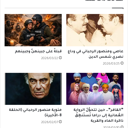
عاصي ومنصور الرحباني في وداع
قبلةٌ على جبينهنَّ وجبينهم
نصري شمس الدين
2026/03/22
2026/03/25
“القافر”… حين تتحوَّلُ الرواية
مئوية منصور الرحباني (الحلقة
العُمانية إلى دراما تَستَنطِقُ
8-الأَخيرة)
ذاكرة الماء والقرية
2026/02/07