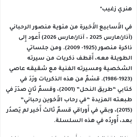
هنري زغيب*
في الأَسابيع الأَخيرة من مئوية منصور الرحباني
(آذار/مارس 2025 – آذار/مارس 2026) أَعود إِلى
ذاكرة منصور (1925- 2009). ومن جلساتي
الطويلة معه، أَقطف ذكريات من سيرته
الشخصية ومسيرته الفنية مع شقيقه عاصي
(1923-1986). قسْمٌ من هذه الذكريات ورَدَ في
كتابي “طريق النحل” (2001)، وقسمٌ ثانٍ صدَرَ في
طبعته المزيدة “في رحاب الأَخوين رحباني”
(2015)، وبقي في أَوراقي قسمٌ ثالث أَخير لم يَصدُر
بعد، أُورِدُه في هذه السلسلة.