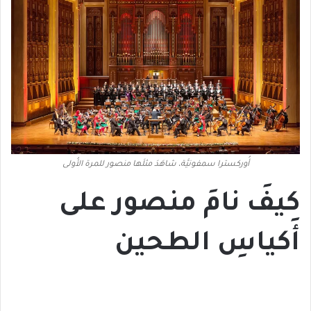
أُوركسترا سمفونيَّة، شاهَدَ مثلَها منصور للمرة الأُولى
كيفَ نامَ منصور على
أَكياسِ الطحين