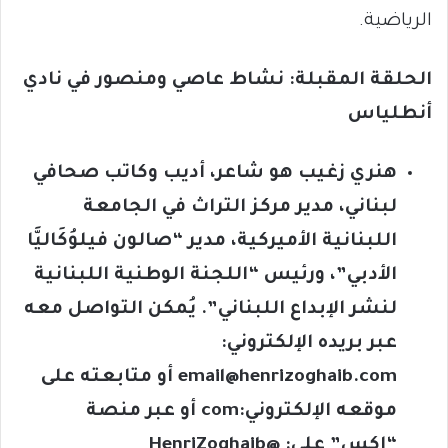
الرياضية.
الحلقة المقبلة: نشاط عاصي ومنصور في نادي
أنطلياس
هنري زغيب هو شاعر، أديب وكاتب صحافي
لبناني، مدير مركز التراث في الجامعة
اللبنانية الأميركية، مدير “صالون فيلوُكَاليَّا
الأدبي”، ورئيس “اللجنة الوطنية اللبنانية
لنشر الإبداع اللبناني”. يُمكن التواصل معه
عبر بريده الإلكتروني:
email@henrizoghaib.com
أو متابعته على
موقعه الإلكتروني:
com
أو عبر منصة
“إكس” على: @
HenriZoghaib