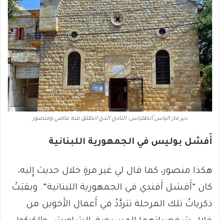
دير مار الياس أنطلياس: النادي الذي انطلق منه عاصي ومنصور
أَفشل بوليس في الجمهورية اللبنانية
هكذا منصور، كما قال لي غير مرةٍ خلال حديث إِليه،
كان “أَفشل أَفندي في الجمهورية اللبنانية”. وبقيَتْ
ذكرياتُ تلك المرحلة تتردَّدُ في أَعمال الأَخوين من