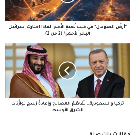
الأُمم:
لماذا
اختارت
إسرائيل
البحر
"أرضُ الصومال" في قلبِ لُعبةِ الأُمم: لماذا اختارت إسرائيل
الأحمر؟
البحر الأحمر؟ (2 من 2)
(2
من
تركيا
2)
والسعودية…
تَقاطُعُ
المصالح
وإعادةُ
رَسمِ
توازُنات
الشرق
الأوسط
تركيا والسعودية… تَقاطُعُ المصالح وإعادةُ رَسمِ توازُنات
الشرق الأوسط
مقالات ذات صلة