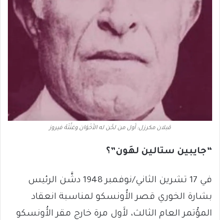
قبلان مكرزل: أَول من لحَّن له الأَخَوَان وغنَّتْهُ فيروز
“جايبين ستالين لهَون”؟
في 17 تشرين الثاني/نوفمبر 1948 دشَّن الرئيس
بشارة الخوري قصر الأُونسكو لمناسبة انعقاد
المؤْتمر العام الثالث، لأَول مرة خارج مقر الأُونسكو