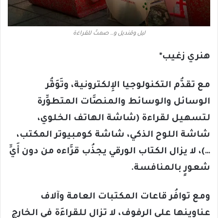
ليل وقنديل و… صمتٌ للقراءَة
هنري زغيب
*
مع تقدُّم التكنولوجيا الإِلكترونية، وتَوَفُّر
الوسائل والوسائط والمنصَّات المتطوِّرة
لتسهيل لقراءة (شاشة الهاتف الخلوي،
شاشة اللوح الذكي، شاشة كومبيوتر المكتب،
…)، لا يزال الكتاب الورقي يجذُب قرَّاءه من دون أَيِّ
شعورٍ بالمنافسة.
ومع توافُر قاعات المكتبات العامة وآلاف
عناوينها على الرفوف، لا تزال للقراءَة في الخارج