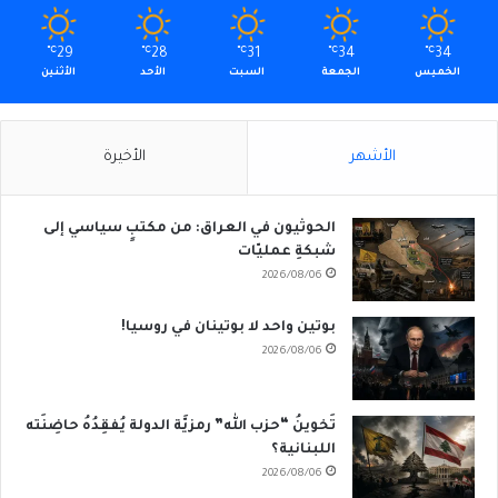
℃
29
℃
28
℃
31
℃
34
℃
34
الخميس
الجمعة
السبت
الأحد
الأثنين
الأشهر
الأخيرة
الحوثيون في العراق: من مكتبٍ سياسي إلى
شبكةِ عمليّات
2026/08/06
بوتين واحد لا بوتينان في روسيا!
2026/08/06
تَخوينُ “حزب الله” رمزيَّة الدولة يُفقِدُهُ حاضِنَته
اللبنانية؟
2026/08/06