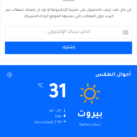
في حال كنت ترغب بالحصول على نشرتنا الإلكترونية او تود ان تصلك تنبيهات عبر
البريد حول المقالات التي ينشرها الموقع الرجاء الاشتراك
أدخل
بريدك
الإلكتروني
أحوال الطقس
31
℃
34º - 29º
بيروت
59%
2.96 كيلومتر/ساعة
سماء صافية