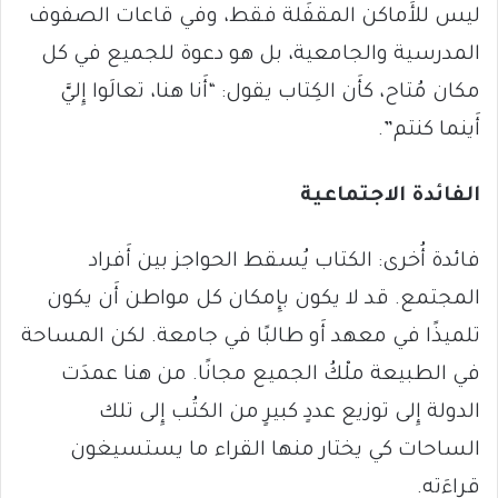
ليس للأَماكن المقفَلة فقط، وفي قاعات الصفوف
المدرسية والجامعية، بل هو دعوة للجميع في كل
مكان مُتاح، كأَن الكِتاب يقول: “أَنا هنا، تعالَوا إِليَّ
أَينما كنتم”.
الفائدة الاجتماعية
فائدة أُخرى: الكتاب يُسقط الحواجز بين أَفراد
المجتمع. قد لا يكون بإِمكان كل مواطن أَن يكون
تلميذًا في معهد أَو طالبًا في جامعة. لكن المساحة
في الطبيعة ملْكُ الجميع مجانًا. من هنا عمدَت
الدولة إِلى توزيع عددٍ كبيرٍ من الكتُب إِلى تلك
الساحات كي يختار منها القراء ما يستسيغون
قراءَته.