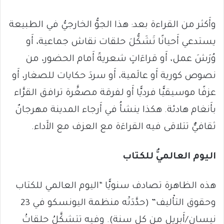
وأَكثر من القراءة بعد: هذا الجوُّ الخارجيُّ في الطبيعة
يستدعي أَحيانًا تَشَكُّلَ حلقات نقاش جماعية، أَو
وُرَشَ عمل، أَو قراءَاتٍ شعريةً أَمام الحضور، من
نصوص كورية أَو عالَمية، أَو سردَ حكايات للصغار، أَو
عزفًا موسيقيًّا فرديًّا أَو لفرقة مصغَّرة ترافق القرَّاء
بأَنغام هادئة. هكذا ينشأُ في أَرجاء المدينة مهرجانٌ
ثقافيٌّ تتلاقى فيه القراءَة مع العزف مع الأَداء.
اليوم العالميُّ للكتاب
هذه الظاهرة تصادف سنويًّا “اليوم العالمي للكتاب
وحقوق التأْليف” (حدَّدَتْه منظمة اليونسكو في 23
نيسان/أَبريل من كل سنة). وفيه تتشكَّلُ حلقاتُ