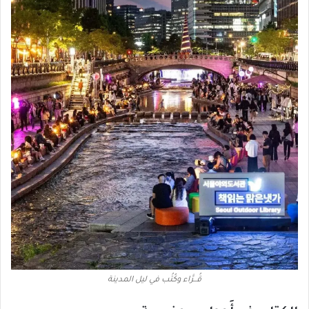
قُــرَّاء وكُتُب في ليل المدينة