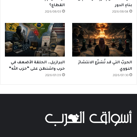
بناءِ الدور
القطاع؟
2026/08/03
2026/08/04
الحربُ التي قد تُسَرِّع الانتشارَ
البرازيل… الحلقة الأضعف في
النووي
حرب واشنطن على “حزب الله”
2026/07/29
2026/07/30