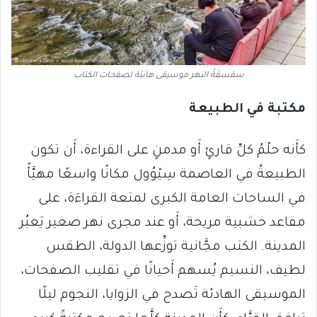
سقسقَةُ النهر موسيقى هانئة لصفحات الكتاب
مكتبة في الطبيعة
كأَنه حلْمُ كلِّ قارئٍ أَو مدمنٍ على القراءة، أَن تكون
الطبيعةُ في العاصمة سِيْوُول مكانًا واسعًا مهيَّأً
في الساحات العامة الكبرى لمتعة القراءَة، على
مقاعد خشبية مريحة، أَو عند مجرى نهر صغير يَعبُر
المدينة. الكتب مجَّانية توزِّعها الدولة، الطقس
لطيف، النسيم يُسهم أَحيانًا في تقليب الصفحات،
الموسيقى الهادئة تَصدح في الزوايا، النجوم ليلًا