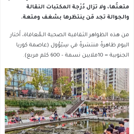
متعتُها، ولا تزال دُرْجة المكتبات النقالة
والجوالة تجد مَن ينتظرها بشغف ومتعة.
من هذه الظواهر الثقافية الصحية الـمُعافاة، أَختار
اليوم ظاهرةً منتشرةً في سِيْوُول (عاصمة كوريا
الجنوبية = 10ملايين نسمة – 600 كلم مربع).