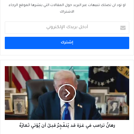
او تود ان تصلك تنبيهات عبر البريد حول المقالات التي ينشرها الموقع الرجاء
الاشتراك
أدخل
بريدك
الإلكتروني
رهانُ
ترامب
في
غزة
قد
يَنفَجِرُ
قبلَ
أن
يُؤتي
ثمارَهُ
رهانُ ترامب في غزة قد يَنفَجِرُ قبلَ أن يُؤتي ثمارَهُ