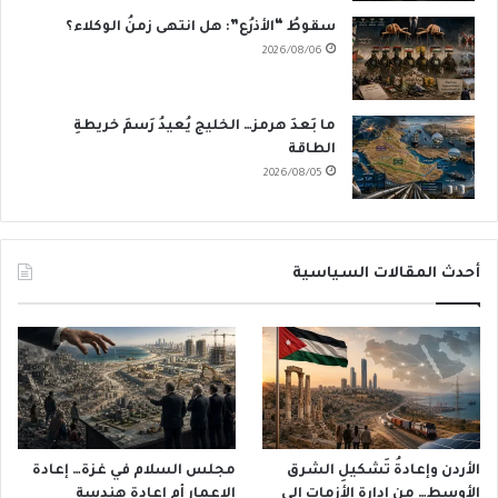
سقوطُ “الأذرُع”: هل انتهى زمنُ الوكلاء؟
2026/08/06
ما بَعدَ هرمز… الخليج يُعيدُ رَسمَ خريطةِ
الطاقة
2026/08/05
أحدث المقالات السياسية
الأردن وإعادةُ تَشكيلِ الشرق
مجلس السلام في غزة… إعادة
الأوسط… من إدارةِ الأزمات إلى
الإعمار أم إعادة هندسة