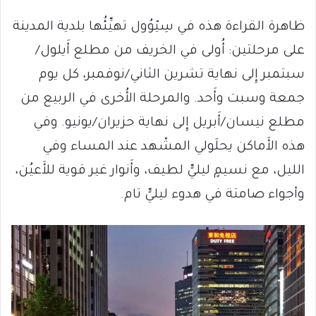
ظاهرة القراءة هذه في سِيْوُول تهيِّئُها بلدية المدينة
على مرحلتين: أُولى في الخريف من مطلع أَيلول/
سبتمبر إِلى نهاية تشرين الثاني/نوفمبر، كل يوم
جمعة وسبت وأَحد. والمرحلة الأُخرى في الربيع من
مطلع نيسان/أَبريل إِلى نهاية حزيران/يونيو. وفي
هذه الأَماكن يحلَولي المشْهد عند المساء وفي
الليل، مع نسيمٍ ليليٍّ لطيف، وأَنوار غير قوية للأَعيُن،
وأجواء صامتة في هدوء ليليٍّ تام.