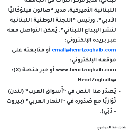
لبناني، مدير مركز التراث في الجامعة
اللبنانية الأميركية، مدير “صالون فيلوُكَاليَّا
الأدبي”، ورئيس “اللجنة الوطنية اللبنانية
لنشر الإبداع اللبناني”. يُمكن التواصل معه
عبر بريده الإلكتروني:
email@henrizoghaib.com
أو متابعته على
موقعه الإلكتروني:
www.henrizoghaib.com
أو عبر منصة (
X
):
@HenriZoghaib
يَصدُر هذا النص في “أَسواق العرب” (لندن)
تَوَازيًا مع صُدُوره في “النهار العربي” (بيروت
– دُبَي).
شارك هذا الموضوع: