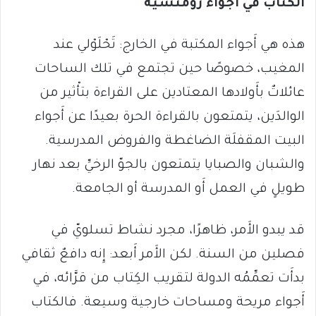
الكتاب في أَجواء رومنسية
هذه هي أَجواء المكتبة في الخارج: تَحْلَوْلي عند
المغيب، خصوصًا حين تجتمع في تلك الساحات
عائلاتٌ بأَولادها المعتادين على القراءة بتأْثير من
الوالدَين، يتمتعون بالقراءة الحرة بعيدًا عن أَجواء
البيت المقفلَة الضاغطة والفروض المدرسية.
والشبان والصبايا يتمتعون بالجوّ الرخيِّ بعد نهار
طويلٍ في العمل أَو المدرسة أو الجامعة.
قد يبدو الأَمر، ظاهرًا، مجرد نشاط تسلويّ في
فصلين من السنة. لكن الأَمر أَبعد: إِنه دافعٌ ثقافي
بدأَت تعمِّمُه الدولة لتقريب الكِتاب من قرَّائه، في
أَجواء مريحة ومساحات خارجية وسيعة. فالكتاب