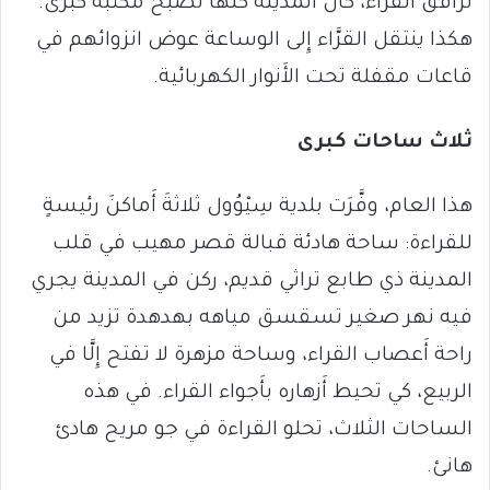
ترافق القرَّاء، كأَن المدينة كلَّها تصبح مكتبةً كبرى.
هكذا ينتقل القرَّاء إِلى الوساعة عوض انزوائهم في
قاعات مقفلة تحت الأَنوار الكهربائية.
ثلاث ساحات كبرى
هذا العام، وفَّرَت بلدية سِيْوُول ثلاثةَ أَماكنَ رئيسةٍ
للقراءة: ساحة هادئة قبالة قصر مهيب في قلب
المدينة ذي طابع تراثي قديم، ركن في المدينة يجري
فيه نهر صغير تسقسق مياهه بهدهدة تزيد من
راحة أَعصاب القراء، وساحة مزهرة لا تفتح إِلَّا في
الربيع، كي تحيط أَزهاره بأَجواء القراء. في هذه
الساحات الثلاث، تحلو القراءة في جو مريح هادئ
هانئ.