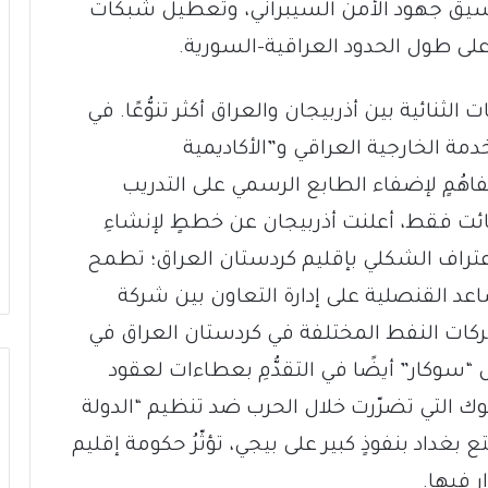
سيق جهود الأمن السيبراني، وتعطيل شبكات
 على طول الحدود العراقية-السورية.
، أصبحت العلاقات الثنائية بين أذربيجان والعراق أكثر تنوُّعًا. في
مة الخارجية العراقي و”الأكاديمية
أذربيجانية” (ADA) مذكّرةَ تفاهُمٍ لإضفاء الطابع الرسمي على التدريب
لفائت فقط، أعلنت أذربيجان عن خططٍ لإنشاءِ
الاعتراف الشكلي بإقليم كردستان العراق؛ تطمح
عد القنصلية على إدارة التعاون بين شركة
شركات النفط المختلفة في كردستان العراق في
“سوكار” أيضًا في التقدُّمِ بعطاءات لعقود
وك التي تضرّرت خلال الحرب ضد تنظيم “الدولة
 بغداد بنفوذٍ كبير على بيجي، تؤثّرُ حكومة إقليم
 فيها.