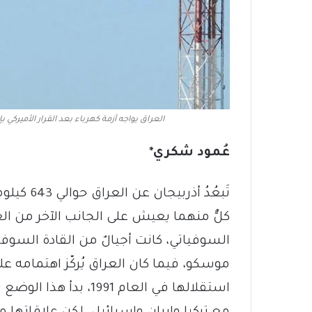
العراق يواجه أزمة كهرباء بعد القرار الأميركي بإ
عُمود شكري*
تَبعُدُ أذ
كلٌّ منهما يعيش على الجانب الآخر من العا
السوفياتي، كانت أجيالٌ من القادة السوفيات
موسكو، فيما كان العراق يُركّز اهتمامه عل
استقلالها في العام 991