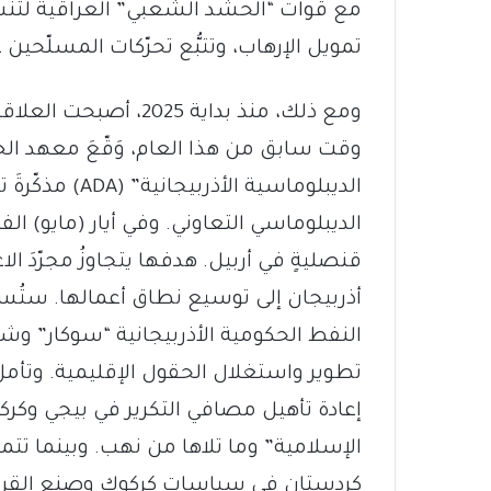
مع قوات “الحشد الشعبي” العراقية لتن
تمويل الإرهاب، وتتبُّع تحرّكات المسلّحين
ومع ذلك، منذ بداية 2025
وقت سابق من هذا العام، وَقّعَ معهد الخد
الديبلوماسية ال
الديبلوماسي التعاوني. وفي أيار (مايو) ا
قنصليةٍ في أربيل. هدفها يتجاوزُ مجرّدَ 
أذربيجان إلى توسيع نطاق أعمالها. ستُسا
النفط الحكومية الأذربيجانية “سوكار” و
تطوير واستغلال الحقول الإقليمية. وتأمل 
إعادة تأهيل مصافي التكرير في بيجي وكرك
الإسلامية” وما تلاها من نهب. وبينما تتمتع
كردستان في سياسات كركوك وصنع القرار