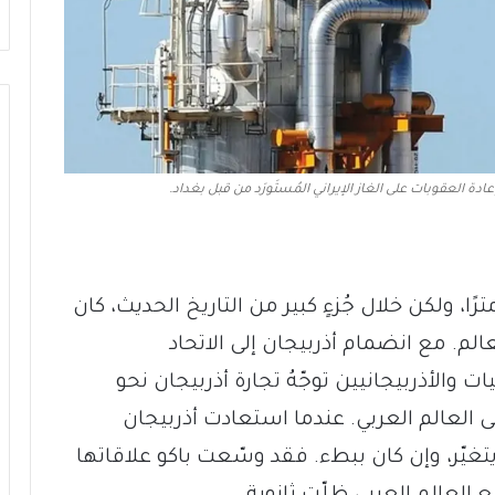
عادة العقوبات على الغاز الإيراني المُستَورَد من قبل بغداد.
ربيجان عن العراق حوالي 643 كيلومترًا، ولكن خلال جُزءٍ كبير من التاريخ الحديث، كان
لم. مع انضمام أذربيجان إلى الاتحاد
 والأذربيجانيين توجّهُ تجارة أذربيجان نحو
ى العالم العربي. عندما استعادت أذربيجان
1، بدأ هذا الوضع يتغيّر، وإن كان ببطء. فقد وسّعت باكو علاقاتها