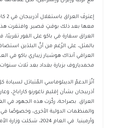
مع تركيا وإيران وإسرائيل، لكن علاقاتها مع
معها بعد ذلك بوقتٍ قصير. وافتقرت هذه الع
العراق سفارة في باكو على الفور تقريبًا، فق
بالمثل، على الرُغم من أنَّ البلدَين استضافا
محمدياروف بزيارة بغداد بعد ثلاث سنوات.
أثّرَ الدعمُ الديبلوماسي المُتبادَل لسيادة ك
أذربيجان بشأن إقليم ناغورنو كاراباخ، وع
العراق. بصراحة، ركّزت هذه الجهود في الغ
والمنظمات الدولية الأخرى، وخصوصًا في م
وأرمينيا. في العام 2024،