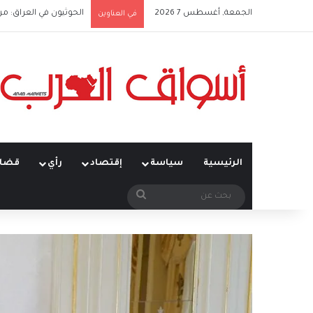
الجمعة, أغسطس 7 2026
الحوثيون في العراق: من
في العناوين
الرئيسية
سياسة
إقتصاد
رأي
قضاي
بحث
عن