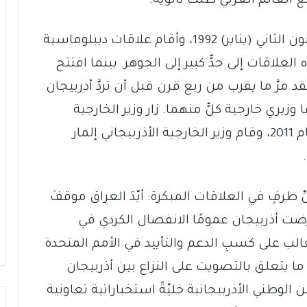
 العالم العربي ظلّت ثانوية.
إعترفَ العراق باستقلال أذربيجان في 2 كانون الثاني (يناير) 1992، وأقام علاقات ديبلوماسية
لاقات إلى حدٍّ كبير إلى الجوهر. بينما افتتح
د مرَّ ما يقرب من ربع قرن قبل أن تردَّ أذربيجان
 وزيري خارجية كلٍّ منهما. زار وزير الخارجية
العراقي آنذاك هوشيار زيباري باكو في العام 2011، وقام وزير الخارجية الأذربيجاني إلمار
لِّ طرفٍ في العلاقات المبكرة: أيّدَ العراق موقفَ
ارضت أذربيجان عمومًا الانفصال الكردي في
الب على كسبِ الدعم والتأييد في الأمم المتحدة
ا يتعلق بالتصويت على النزاع بين أذربيجان
 شكلت وزارة الأمن الوطني الأذربيجانية خليّةً استخباراتية تعاونية