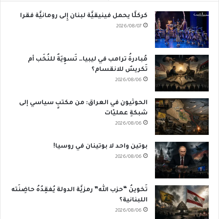
كركلَّا يحمل فينيقيَّة لبنان إِلى رومانيَّة فقرا
2026/08/07
مُبادرةُ ترامب في ليبيا… تَسوِيَةٌ للنُخَب أم
تَكريسٌ للانقسام؟
2026/08/06
الحوثيون في العراق: من مكتبٍ سياسي إلى
شبكةِ عمليّات
2026/08/06
بوتين واحد لا بوتينان في روسيا!
2026/08/06
تَخوينُ “حزب الله” رمزيَّة الدولة يُفقِدُهُ حاضِنَته
اللبنانية؟
2026/08/06