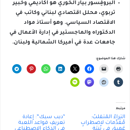
البروفِسور بيار الخوري هو أكاديمي وخبير
تربوي، محلل اقتصادي لبناني وكاتب في
الاقتصاد السياسي. وهو أستاذ مواد
الدكتوراه والماجستير في إدارة الأعمال في
جامعات عدة في أميركا الشمالية ولبنان
.
شارك هذا الموضوع:
مرتبط
الثَراءُ المُتَقَلِّبُ:
“ديب سيك”: إعادةُ
مُقَدّمات لاضطرابٍ
تعريفِ قواعد اللعبة
عَميقٍ في بُنيَةِ
في الذكاءِ الاصطناعي