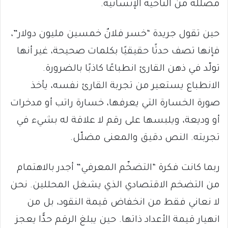
مضللة من الناحية الإنسانية.
حين تقول جريدة “خسر فلانٌ خمسين مليون دولار”،
فإنها تصف حدثًا حقيقيًا بكلمات صحيحة، غير أنها
تولّد في ذهن القارئ انطباعًا كاذبًا بالضرورة.
الانطباع يستعير من تجربة القارئ نفسه، يأخذ
صورة الخسارة التي يعرفها، خسارة راتب أو مدخرات
أو وديعة، ويلبسها على رقم لا علاقة له بشيء في
تجربته. النص دقيق والمعنى مضلّل.
ربما كانت فكرة “التضخّم المعرفي” أجدر بالاهتمام
من التضخم الاقتصادي الذي يشغل المحللين. نحن
لا نعاني فقط من انخفاض قيمة النقود، بل من
انهيار قيمة الأعداد ذاتها. حين يبلغ الرقم حدًّا يعجز