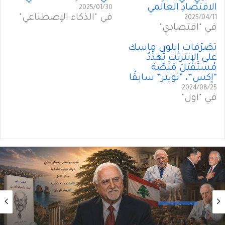
الاقتصادِ العالمي
2025/01/30
في "الذكاء الإصطناعي"
2025/04/11
في "اقتصادي"
تَصَرُّفات إيلون ماسك
على الإنترنت تُهدِّدُ
مُستَقبَلَ مَنَصَّة
“إكس”، “تويتر” سابقًا
2024/08/25
في "أول"
آخر العنقود
2026/07/27