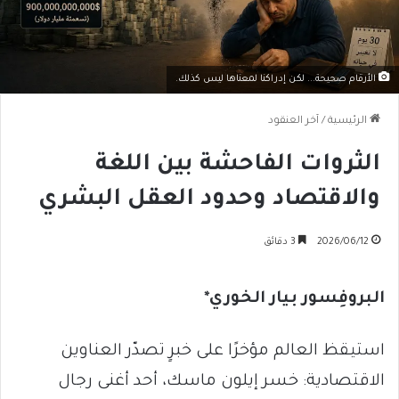
الأرقام صحيحة... لكن إدراكنا لمعناها ليس كذلك.
الرئيسية
/
آخر العنقود
الثروات الفاحشة بين اللغة
والاقتصاد وحدود العقل البشري
2026/06/12
3 دقائق
البروفِسور بيار الخوري*
استيقظ العالم مؤخرًا على خبرٍ تصدّر العناوين
الاقتصادية: خسر إيلون ماسك، أحد أغنى رجال