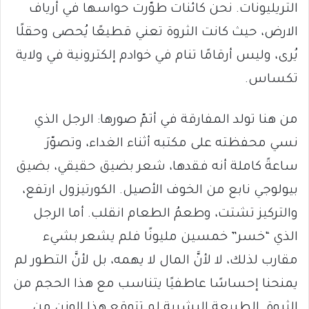
التريليونات. نحن كائنات طوّرت حواسها في أرياف
الارض، حيث كانت الثروة تعني قطيعًا يُحصى وحقلًا
يُرى، وليس أرقامًا تنام في خوادم إلكترونية في ولاية
تكساس.
من هنا تولد المفارقة في أتمّ صورها: الرجل الذي
نسي محفظته على مكتبه أثناء الغداء، وتصوّرَ
ساعةً كاملة أنه فقدها، شعر بضيق حقيقي، بضيق
بيولوجي نابع من الخوف الأصيل. الكورتيزول ارتفع،
والتركيز تشتت، وطعمُ الطعام انقلب. أما الرجل
الذي “خسر” خمسين مليونًا فلم يشعر بشيء
مقارب لذلك، لا لأنَّ المال لا يهمه، بل لأنَّ التطور لم
يمنحنا إحساسًا عاطفيًا يتناسب مع هذا الحجم من
الثروة. الطبيعة البشرية لم تتوقع هذا الوزن من