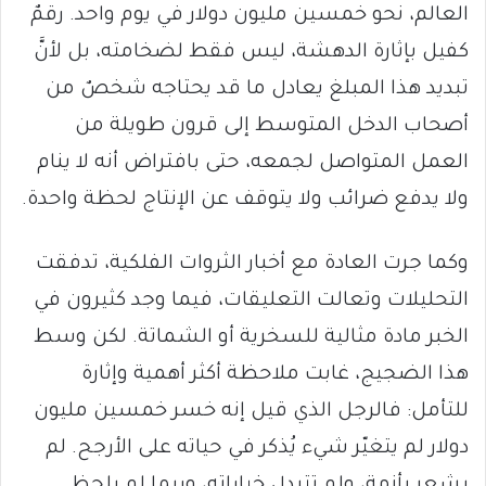
العالم، نحو خمسين مليون دولار في يوم واحد. رقمٌ
كفيل بإثارة الدهشة، ليس فقط لضخامته، بل لأنَّ
تبديد هذا المبلغ يعادل ما قد يحتاجه شخصٌ من
أصحاب الدخل المتوسط إلى قرون طويلة من
العمل المتواصل لجمعه، حتى بافتراض أنه لا ينام
ولا يدفع ضرائب ولا يتوقف عن الإنتاج لحظة واحدة.
وكما جرت العادة مع أخبار الثروات الفلكية، تدفقت
التحليلات وتعالت التعليقات، فيما وجد كثيرون في
الخبر مادة مثالية للسخرية أو الشماتة. لكن وسط
هذا الضجيج، غابت ملاحظة أكثر أهمية وإثارة
للتأمل: فالرجل الذي قيل إنه خسر خمسين مليون
دولار لم يتغيّر شيء يُذكر في حياته على الأرجح. لم
يشعر بأزمة، ولم تتبدل خياراته، وربما لم يلحظ