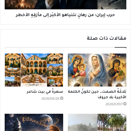
مأزقِهِ
الأخطر
حرب إيران: من رهانِ نتنياهو الأكبَر إلى مأزقِهِ الأخطر
مقالات ذات صلة
بَلاغَةُ الصمت… حين تكونُ الكلمة
سهرةٌ في بيت شاعر
الأخيرة بلا حروف
2026/06/26
2026/07/07