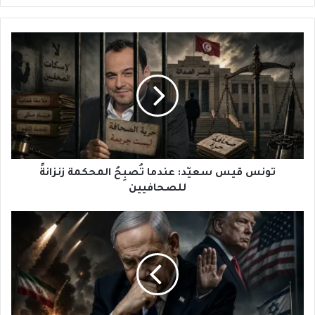
تونس
قيس
سعيّد:
عندما
تُصبِحُ
المحكمة
زنزانةً
للصحافيين
تونس قيس سعيّد: عندما تُصبِحُ المحكمة زنزانةً
للصحافيين
حرب
إيران:
من
رهانِ
نتنياهو
الأكبَر
إلى