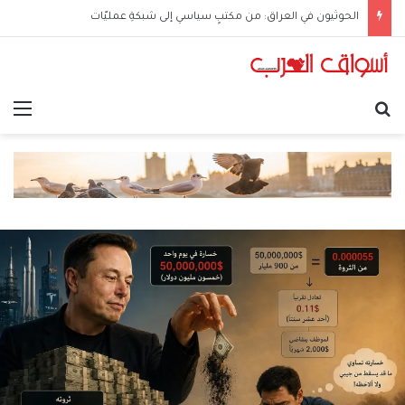
الحوثيون في العراق: من مكتبٍ سياسي إلى شبكةِ عمليّات
بحث عن
الق