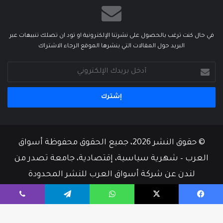
في حال كنت ترغب بالحصول على نشرتنا الإلكترونية او تود ان تصلك تنبيهات عبر
البريد حول المقالات التي ينشرها الموقع الرجاء الاشتراك
أدخل
بريدك
الإلكتروني
© حقوق النشر 2026، جميع الحقوق محفوظة أسواق
العرب – شهرية سياسية، إقتصادية، جامعة تصدر من
لندن عن شركة أسواق العرب للنشر المحدودة
من نحن
أسرة التحرير
إتصل بنا
يسبوك
‫X
واتساب
تيلقرام
ڤايبر
‫X
فيسبوك
‫YouTube