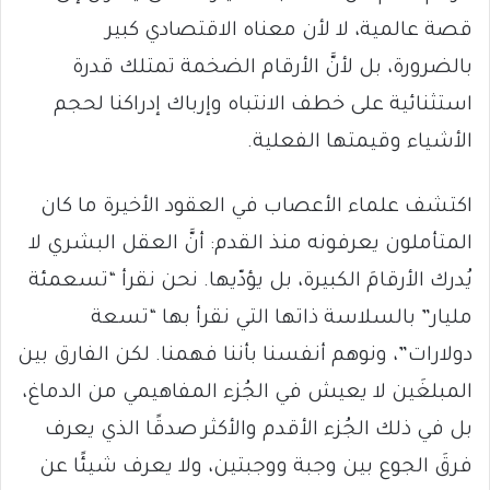
قصة عالمية، لا لأن معناه الاقتصادي كبير
بالضرورة، بل لأنَّ الأرقام الضخمة تمتلك قدرة
استثنائية على خطف الانتباه وإرباك إدراكنا لحجم
الأشياء وقيمتها الفعلية.
اكتشف علماء الأعصاب في العقود الأخيرة ما كان
المتأملون يعرفونه منذ القدم: أنَّ العقل البشري لا
يُدرك الأرقامَ الكبيرة، بل يؤدّيها. نحن نقرأ “تسعمئة
مليار” بالسلاسة ذاتها التي نقرأ بها “تسعة
دولارات”، ونوهم أنفسنا بأننا فهمنا. لكن الفارق بين
المبلغَين لا يعيش في الجُزء المفاهيمي من الدماغ،
بل في ذلك الجُزء الأقدم والأكثر صدقًا الذي يعرف
فرقَ الجوع بين وجبة ووجبتين، ولا يعرف شيئًا عن