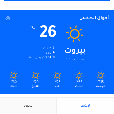
أحوال الطقس
26
℃
35º - 26º
بيروت
62%
3.84 كيلومتر/ساعة
سماء صافية
℃
30
℃
29
℃
28
℃
36
℃
35
الجمعة
السبت
الأحد
الأثنين
الثلاثاء
الأشهر
الأخيرة