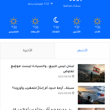
3.52 كيلومتر/ساعة
سماء صافية
℃
30
℃
30
℃
30
℃
37
℃
35
الأحد
الأثنين
الثلاثاء
الأربعاء
الخميس
الأشهر
الأخيرة
لبنان ليس للبيع… والسيادة ليست موضِع
تفاوض
2026/08/08
سبتة… أزمة حدود أم إنذارٌ للمغرب وأوروبا؟
2026/08/08