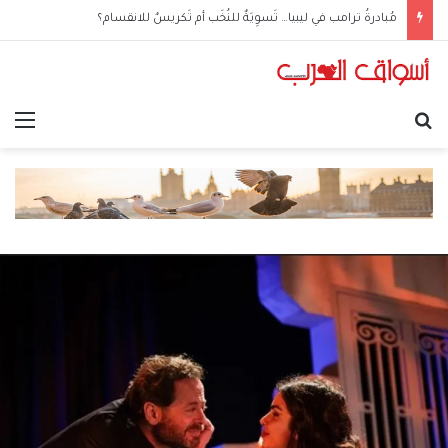
مُبادرةُ ترامب في ليبيا… تَسوِيَةٌ للنُخَب أم تَكريسٌ للانقسام؟
بحث عن
الق