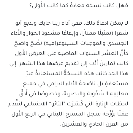
فهل كانت نسخة معادةً كما كانت الأُولى؟
لا يمكن ادعاءُ ذلك. ففي أَداء ريتا حايك وبديع أَبو
شقرا (تمثيلًا ممتازًا، وإِيقاعًا مشدودَ الحوار والأَداء
الجسدي والموجبات السينوغرافية) نضْجٌ واضحٌ
كأَنَّ العشْر السنوات الماضية على العرض الأَول
كانت تمارينَ أَدَّت إِلى تقديم عرضها هذا الشهر. إلى
هذا الحد كانت هذه النسخةُ المستعادةُ غيرَ
مستعادةٍ بل ناضجةَ الأَداء الدرامي في جميع
معالِمِه الشَفَوية والبصرية، وخصوصًا في أَدقِّ
لحظات الإِثارة التي كَسَرَت “التابُو” الاجتماعي لتقِّدم
عمَلًا يؤَرِّخه سجل المسرح اللبناني في الربع الأَول
من القرن الحادي والعشرين.