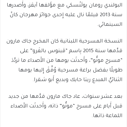
البولندي رومان پولَنْسكي مع مؤَلفها آيڤز، وأَصدرها
سنة 2013 فيلمًا نال عليه إِحدى جوائز مهرجان كانّ
السينمائي.
النسخة المسرحية اللبنانية كان المخرج جاك مارون
قدَّمها سنة 2015 بِاسم “ڤينوس بالفَرو” على
“مسرح مونُّو”، وأَحدثَت يومها من الأَصداء ما تردَّدَ
طويلًا بفضل براعة مسرحية وُفِّقَ إِليها يومها
الثنائيُّ المبدع ريتا حايك وبديع أَبو شقرا.
بعد عشر سنوات، عاد جاك مارون قدَّمها من جديد
قبل أَيام على مسرح “مونُّو” ذاته، وأَحدثَت الأَصداء
اللماعة ذاتها.