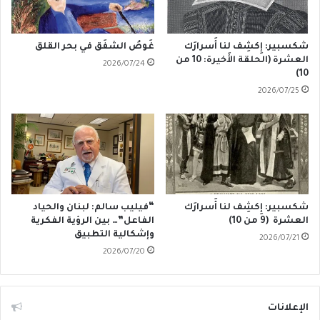
شكسبير: إِكشِف لنا أَسرارَك
غَوصُ الشفَق في بحر القلق
العشرة (الحلقة الأَخيرة: 10 من
2026/07/24
10)
2026/07/25
شكسبير: إِكشِف لنا أَسرارَك
“فيليب سالم: لبنان والحياد
العشرة (9 من 10)
الفاعل”… بين الرؤية الفكرية
وإشكالية التطبيق
2026/07/21
2026/07/20
الإعلانات