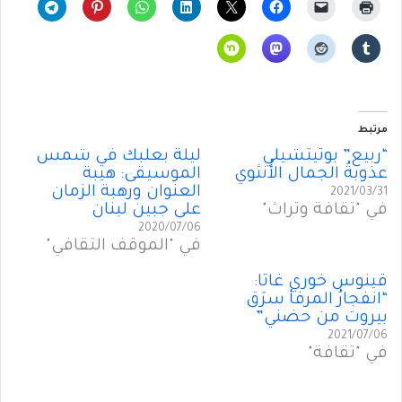
مرتبط
“ربيع” بوتيتشيلِّي
ليلة بعلبك في شمس
عذوبةُ الجمال الأُنثوي
الموسيقى: هيبة
العنوان ورهبة الزمان
2021/03/31
في "ثقافة وتراث"
على جبين لبنان
2020/07/06
في "الموقف الثقافي"
ڤينوس خوري غاتا:
“انفجارُ المرفأ سرَق
بيروت من حضني”
2021/07/06
في "ثقافة"