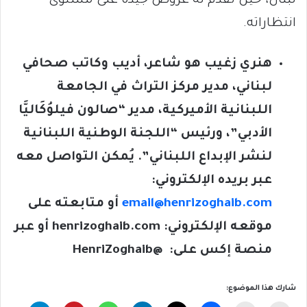
لبنان، حين تُقَدَّم له عروضٌ جيدةٌ على مستوى
انتظاراته.
هنري زغيب هو شاعر، أديب وكاتب صحافي
لبناني، مدير مركز التراث في الجامعة
اللبنانية الأميركية، مدير “صالون فيلوُكَاليَّا
الأدبي”، ورئيس “اللجنة الوطنية اللبنانية
لنشر الإبداع اللبناني”. يُمكن التواصل معه
عبر بريده الإلكتروني:
email@henrizoghaib.com
أو متابعته على
موقعه الإلكتروني:
henrizoghaib.com
أو عبر
منصة إكس على:
@HenriZoghaib
شارك هذا الموضوع: