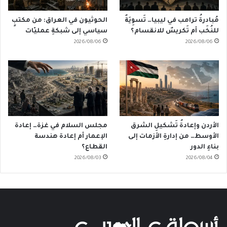
مُبادرةُ ترامب في ليبيا… تَسوِيَةٌ
الحوثيون في العراق: من مكتبٍ
للنُخَب أم تَكريسٌ للانقسام؟
سياسي إلى شبكةِ عمليّات
2026/08/06
2026/08/06
الأردن وإعادةُ تَشكيلِ الشرق
مجلس السلام في غزة… إعادة
الأوسط… من إدارةِ الأزمات إلى
الإعمار أم إعادة هندسة
بناءِ الدور
القطاع؟
2026/08/03
2026/08/04