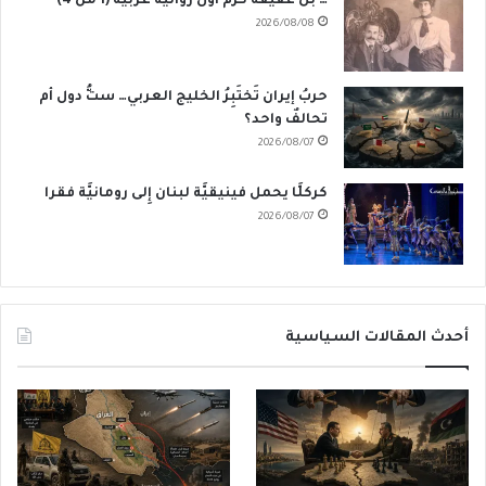
… بل عفيفة كرم أَوَّل روائيَّة عربيَّة (1 من 4)
2026/08/08
حربُ إيران تَختَبِرُ الخليج العربي… ستُّ دول أم
تحالفٌ واحد؟
2026/08/07
كركلَّا يحمل فينيقيَّة لبنان إِلى رومانيَّة فقرا
2026/08/07
أحدث المقالات السياسية