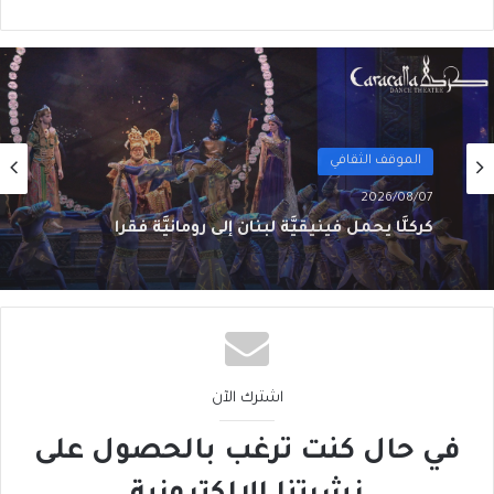
ثقافة
2026/08/04
كيف إِرنست همنغواي غـيَّـرَ الأَدب الأَميركي (3 من
3)
اشترك الآن
في حال كنت ترغب بالحصول على