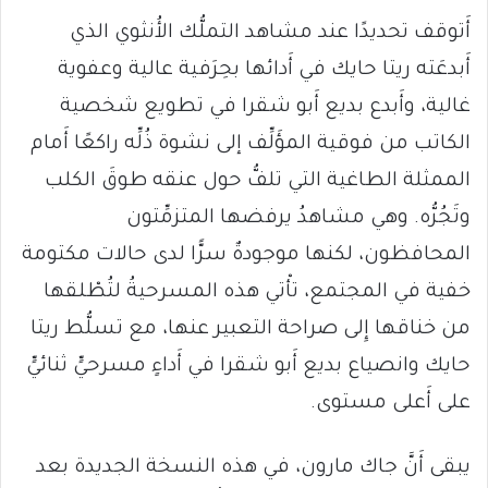
أَتوقف تحديدًا عند مشاهد التملُّك الأُنثوي الذي
أَبدعَته ريتا حايك في أَدائها بحِرَفية عالية وعفوية
غالية، وأَبدع بديع أَبو شقرا في تطويع شخصية
الكاتب من فوقية المؤَلِّف إلى نشوة ذُلِّه راكعًا أَمام
الممثلة الطاغية التي تلفُّ حول عنقه طوقَ الكلب
وتَجُرُّه. وهي مشاهدُ يرفضها المتزمِّتون
المحافظون، لكنها موجودةٌ سرًّا لدى حالات مكتومة
خفية في المجتمع، تأْتي هذه المسرحيةُ لتُطْلقها
من خناقها إِلى صراحة التعبير عنها، مع تسلُّط ريتا
حايك وانصياع بديع أَبو شقرا في أَداءٍ مسرحيٍّ ثنائيٍّ
على أَعلى مستوى.
يبقى أَنَّ جاك مارون، في هذه النسخة الجديدة بعد