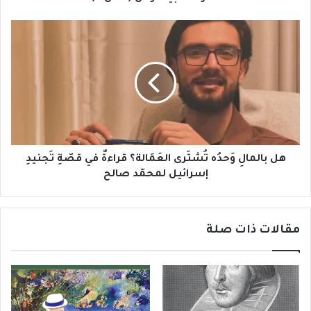
هل
بالمالِ
وَحدُه
تُشتَرى
العَمَالة؟
قراءةٌ
في
قصّةِ
تَجنيدِ
إسرائيل
هل بالمالِ وَحدُه تُشتَرى العَمَالة؟ قراءةٌ في قصّةِ تَجنيدِ
لمحمّد
إسرائيل لمحمّد صالح
صالح
مقالات ذات صلة