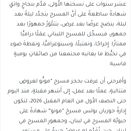
عشر سنوات على نسختها الأُولى، قدَّم بنجاحٍ واثقٍ
شهادةً ساطعةً على أَنَّ المسرح يتجدَّد ليلةً بعد
ليلة، ينضج عرضًا بعد عرض، يتبَلْوَرُ جمهورًا بعد
جمهور، فيسجِّل للمسرح اللبناني عمَلًا دراميًّا
ممتازًا: إِخراجًا، وتمثيلًا، وسينوغرافيًّا، ونقطةَ ضوء
في تخبُّط ما يعانيه مجتمعنا من ضائقاتٍ يوميةٍ
قاسية.
وأَفرحني أَن عرفت بحجز مسرح “مونُّو لعروضٍ
متتاليةٍ، عملًا بعد عمل، إِلى أَشهر مقبلةٍ، منذ اليوم
حتى النصف الأَول من العام المقبل 2026، لتكون
إِدارةُ جوزيان بولس مسرحَ “مونو” شهادةً على
حيويَّة المسرح في لبنان، وجمهورِ المسرح في