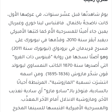
هنري زغيب*
يومَ شاهدتُها قبل عشْر سنوات، في عرضِها الأَول،
كانت ناضجةً باكتمال. فاقتباس لينا خوري وغبريال
يمين جاء أَمينًا للمسرحية الأُم كما كتبَها الأَميركي
ديفيد آيڤز سنة 2010، وقدّمها في نيويورك على
مسرح فريدمان في برودواي (نيويورك سنة 2011).
وهو أصلًا نسجها من رواية “ڤينوس ذات الفرو”
التي أَصدرها سنة 1870 الكاتب النمساوي ليوبولد
ڤون سَخْر مازوش (1836-1895). ومنِ اسمه
انتشرَت تسمية “المازوشية”، المرتبطة أَحيانًا
بالسادية، فتوجَز بالـ”سادو مازو” أَي سادية تعذيب
الآخَر، ومازوشية الانذلال أَمام الآخَر الـمعذِّب.
والمسرحية الأَميركية اقتبسها للسينما المخرج