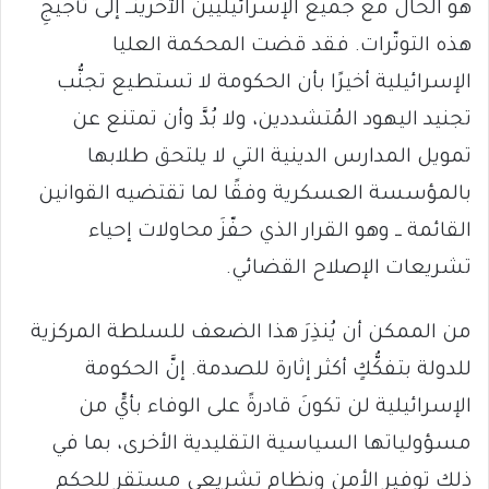
هو الحال مع جميع الإسرائيليين الآخرينــ إلى تأجيجِ
هذه التوتّرات. فقد قضت المحكمة العليا
الإسرائيلية أخيرًا بأن الحكومة لا تستطيع تجنُّب
تجنيد اليهود المُتشددين، ولا بُدَّ وأن تمتنع عن
تمويل المدارس الدينية التي لا يلتحق طلابها
بالمؤسسة العسكرية وفقًا لما تقتضيه القوانين
القائمة ــ وهو القرار الذي حفّزَ محاولات إحياء
تشريعات الإصلاح القضائي.
من الممكن أن يُنذِرَ هذا الضعف للسلطة المركزية
للدولة بتفكُّكٍ أكثر إثارة للصدمة. إنَّ الحكومة
الإسرائيلية لن تكونَ قادرةً على الوفاء بأيٍّ من
مسؤولياتها السياسية التقليدية الأخرى، بما في
ذلك توفير الأمن ونظام تشريعي مستقر للحكم