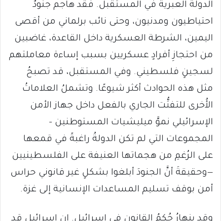
الدولة العبرية في المستقبل. فقد هاجم جنودٌ
احتياطيون ومدنيون، وحتى نائب برلماني من أقصى
اليمين، الشرطة العسكرية داخل القاعدة، غاضبين
من احتجازِ أفرادٍ عسكريين بسبب إساءة معاملتهم
لسجينٍ فلسطيني. وفي المستقبل، قد تصبحُ
مثل هذه الحوادث أكثر شيوعًا. وتشملُ العلاماتُ
الأُخرى للتفتُّت الجاري بالفعل داخل جهاز الأمن
الإسرائيلي نموَّ ميليشيات المستوطنين –
المجموعات التي لم تكن الدولةُ راغبةً في قمعها
على الرُغمِ من هجماتها العنيفة على الفلسطينيين
—وحقيقةَ أنَّ الجنودَ أبلغوا بشكلٍ غير قانوني حراس
أمن بوقف تسليم المساعدات الإنسانية إلى غزة.
وقد ينهارُ حُكمُ القانون في إسرائيل. إن إسرائيل قد