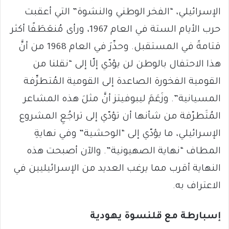
الإسرائيلي، “الفخر الوطني والنشوة” التي أعقبت
حرب الأيام الستة في العام 1967، ورأى مُنعَطَفًا أكثر
قتامةً في المستقبل. وحذّرَ في العام 1968 من أنَّ
هذا الاحتفال بالوطن لن يؤدّي إلّا إلى “نقلنا من
القومية الفخورة الصاعدة إلى القومية المُتطرِّفة
المسيانية”. وزَعَمَ ليبوفيتز أنَّ مثلَ هذه المشاعر
المُتَطرّفة من شأنها أن تؤدّي إلى تراجُعِ المشروع
الإسرائيلي، ما يؤدّي إلى “الوحشية” وفي نهايةِ
المطاف “نهاية الصهيونية”. والآن أصبحت هذه
النهاية أقرب مما يرغب العديد من الإسرائيليين في
الاعتراف به.
إسبارطة مع قلنسوة يهودية