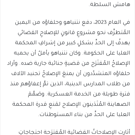
هامش السلطة.
في العام 2023، دفع نتنياهو وحلفاؤه من اليمين
المُتطرِّف نحو مشروعِ قانونٍ للإصلاحِ القضائي
يهدفُ إلى الحدِّ بشكلٍ كبير من إشرافِ المحكمة
العليا على الحكومة. وكان نتنياهو يأملُ أن يحميه
الإصلاحُ المُقتَرَح من قضيةٍ جنائية جارية ضده. وأراد
حلفاؤه المتشدّدون أن يمنعَ الإصلاحُ تجنيد الآلاف
من طلاب المدارس الدينية، الذين تمَّ إعفاؤهم منذ
فترة طويلة من الخدمة العسكرية. وصَمَّمَ
الصهاينة المُتَدَينون الإصلاح لمَنعِ قدرة المحكمة
العليا على الحدِّ من بناء المستوطنات.
أثارت الإصلاحاتُ القضائية المُقترَحة احتجاجاتٍ