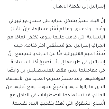
إسرائيل إلى نقطةِ الانهيار.
إنَّ البلادَ تسيرُ بشكلٍ متزايد على مسارٍ غير ليبرالي
وعُنفي وتدميري. وما لم تُغَيِّر مسارَها، فإنَّ المُثُلَ
الإنسانية التي قامت عليها سوف تختفي تمامًا مع
انجرافِ إسرائيل نحوَ مُستَقبلٍ أكثر قتامة، حيث
تُحَدِّدُ القيمُ اللاليبرالية كلًّا من الدولة والمجتمع. إنَّ
إسرائيل في طريقها إلى أن تُصبِحَ أكثر استبداديةً
في معاملتها ليس فقط للفلسطينيين بل وأيضًا
لمواطنيها. وقد تخسَرُ بسرعةٍ العديدَ من الأصدقاء
الذين ما زالوا لديها وتُصبِحُ منبوذة. ومع عُزلتِها عن
العالم، قد تستهلكها الاضطرابات في الداخل مع
اتِّساعِ الشقوق التي تُهدّدُ بتفكيكِ البلاد نفسها.