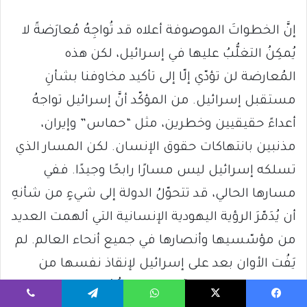
إنَّ الخطواتَ الموصوفة أعلاه قد تُواجِهُ مُعارَضةً لا
يُمكِنُ التغلُّبُ عليها في إسرائيل، لكن هذه
المُعارضة لن تؤدّي إلّا إلى تأكيد مخاوفنا بشأنِ
مستقبل إسرائيل. من المؤكّد أنَّ إسرائيل تواجهُ
أعداءً حقيقيين وخطرين، مثل “حماس” وإيران،
مذنبين بانتهاكات حقوق الإنسان. لكن المسار الذي
تسلكه إسرائيل ليس مسارًا رابحًا وجيدًا. ففي
مسارها الحالي، قد تتحوّلُ الدولة إلى شيءٍ من شأنهِ
أن يُدَمّرَ الرؤية اليهودية الإنسانية التي ألهمت العديد
من مؤسّسيها وأنصارها في جميع أنحاء العالم. لم
يَفُت الأوان بعد على إسرائيل لإنقاذ نفسها من
زوالها وإيجادِ طريقٍ آخر للمضي قُدُمًا.
يسبوك
‫X
واتساب
تيلقرام
ڤايبر