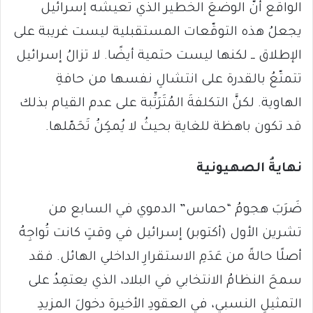
الواقع أنَّ الوضعَ الخطير الذي تعيشه إسرائيل
يجعلُ هذه التوقّعات المستقبلية ليست غريبة على
الإطلاق ــ لكنها ليست حتمية أيضًا. لا تزالُ إسرائيل
تتمتّعُ بالقدرة على انتشالِ نفسها من حافةِ
الهاوية. لكنَّ التكلفةَ المُتَرَتِّبة على عدم القيام بذلك
قد تكون باهظة للغاية بحيثُ لا يُمكِنُ تَحَمّلها.
نهايةُ الصهيونية
ضَرَبَ هجومُ “حماس” الدموي في السابع من
تشرين الأول (أكتوبر) إسرائيل في وقتٍ كانت تُواجِهُ
أصلًا حالةً من عَدَمِ الاستقرارِ الداخلي الهائل. فقد
سمحَ النظامُ الانتخابي في البلاد، الذي يعتمِدُ على
التمثيلِ النسبي، في العقودِ الأخيرة دخولَ المزيدِ