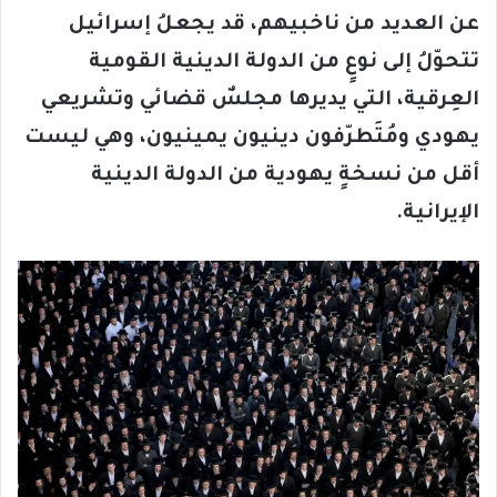
عن العديد من ناخبيهم، قد يجعلُ إسرائيل
تتحوّلُ إلى نوعٍ من الدولة الدينية القومية
العِرقية، التي يديرها مجلسٌ قضائي وتشريعي
يهودي ومُتَطرّفون دينيون يمينيون، وهي ليست
أقل من نسخةٍ يهودية من الدولة الدينية
الإيرانية.