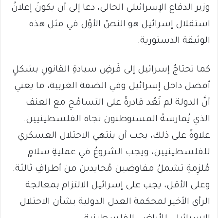
وزير الدفاع الإسرائيلي الحالي، دعا إلى أن يكونَ إعلانُ
استقلال إسرائيل هو النصّ الأوّل في مثل هذه
الوثيقة الدستورية.
كما تحتاجُ إسرائيل إلى فَرضِ سيادةِ القانونِ بشكلٍ
أفضل داخل إسرائيل وفي الضفة الغربية، ما يعني
أنَّ الدولة لم تَعُد قادرةً على التسامُحِ مع العنف
الذي يُمارسهُ المستوطنون تجاه الفلسطينيين.
علاوةً على ذلك، يجب أن ينتهي الاحتلال العسكري
للفلسطينيين، ويجب الشروعُ في عمليةِ سلامٍ
مُلزِمةٍ تشملُ مفاوضين مُحايدين من أطرافٍ ثالثة.
وعلى الأقل، يجب على إسرائيل الالتزام بمعالجة
الرأي الأخير لمحكمة العدل الدولية بشأن الاحتلال