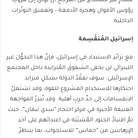
مسارٍ غير مُستدامٍ من المُرجّحِ أن يؤدّي إلى هروبِ
رؤوس الأموال وهجرة الأدمغة – وتعميق التوتّرات
الداخلية.
إسرائيل المُنقَسِمة
مع تزايُدِ الاستبدادِ في إسرائيل، فإنَّ هذا التحوُّلَ غير
الليبرالي لن يخفي الشقوقَ المُتزايدة داخل المجتمع
الإسرائيلي. سوف تفقُدُ الدولة بشكلٍ متزايد
احتكارها للاستخدام المشروع للقوة، وقد تشتعلُ
الانقسامات إلى حدِّ حربٍ أهلية. وقد تُنذِرُ المواجهة
العنيفة الأخيرة في مركز احتجاز “سدي تيمان”، حيث
تمَّ اقتيادُ الجنود المُشتَبَه في اعتدائهم على أحد
الإرهابيين من “حماس” للاستجواب، بما ينتظرُ