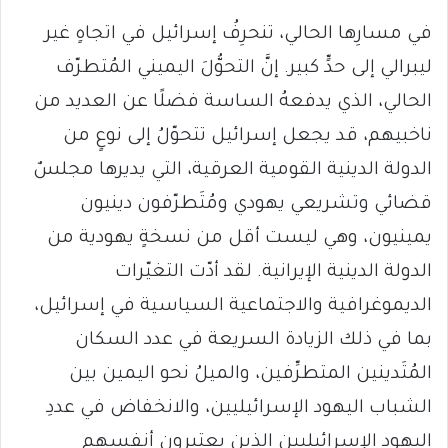
في مسارِها الحالي، تنحرِفُ إسرائيل في اتجاهٍ غير
ليبرالي إلى حدٍّ كبير. إنَّ التحوُّلَ اليميني المُتطرّف
الحالي، الذي يدفعهُ الساسة فضلًا عن العديد من
ناخبيهم، قد يجعل إسرائيل تتحوّلُ إلى نوعٍ من
الدولة الدينية القومية العرقية، التي يديرها مجلسٌ
قضائي وتشريعي يهودي ومُتَطرّفون دينيون
يمينيون، وهي ليست أقل من نسخةٍ يهودية من
الدولة الدينية الإيرانية. لقد أدّت التغيّرات
الديموغرافية والاجتماعية السياسية في إسرائيل،
بما في ذلك الزيادة السريعة في عدد السكان
المُتَدينين المتطرِّفين، والميلُ نحو اليمين بين
الشباب اليهود الإسرائيليين، والانخفاض في عددِ
اليهود الإسرائيليين الذين يعتبرون أنفسهم