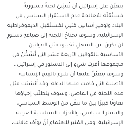
يتعيَّن على إسرائيل أن تُنشِئَ لجنةً دستوريةً
مُستَقلّة لمُعالجةِ عدمِ الاستقرارِ السياسي في
البلاد وتوفيرِ أساسٍ مَتينٍ لمُستَقبلِ الديموقراطية
الإسرائيلية. وسوفَ تحتاجُ اللجنة إلى صياغةِ دستورٍ
لن يكونَ من السهلِ تغييره مثل القوانين
الأساسية ــالقوانين الأربعة عشر التي تُشَكِّلُ في
مجموعها أقربَ شيءٍ إلى الدستور في إسرائيل ــ
وسوف يتعيّنُ عليها أن تلتزمَ بالقِيَمِ الإنسانية
الأصلية التي قامت عليها الدولة. وقد أُنشِئِت مثل
هذه اللجنة في الماضي، وسوف يتطلّب إحياؤها
تعاونًا كبيرًا بين ما تبقّى من الوسط السياسي،
واليسار السياسي، والأحزاب السياسية العربية
الإسرائيلية. ومن المُثيرِ للاهتمامِ أنَّ يوآف غالانت،