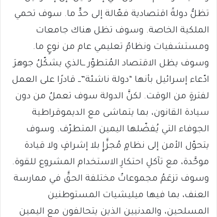
تظلُّ دولةً اقتصادية فعّالة إلى حدٍّ ما. سوف تحمي
الملكية الخاصة. وسوف تظل هناك جامعات
ومستشفيات ونظامٌ تعليمي عام من نوعٍ ما.
وسوف يظل الاقتصاد المُتطوّر ــالذي يشكّلُ جوهرَ
ادّعاء إسرائيل بأنها “دولة ناشئة”ــ قادرًا على العمل
لفترةٍ من الوقت. لكنَّ الدولة سوف تعملُ من دون
سيادة القانون، بما يتماشى مع الديموقراطية
الجوفاء التي يُفضّلها اليمين المتطرّف. وسوف
يتحوّل الأمن إلى نظامٍ مُجزَّإٍ بلا إشرافٍ ولا قيادة
موحَّدة، مع تآكلِ احتكارِ الاستخدام المشروع للقوة.
وسوف تزعَمُ مجموعاتٌ مختلفة الحقَّ في ممارسة
العنف، بما فيها ميليشيات المستوطنين
المسلحين، والمدنيين الذين يتحالفون مع اليمين