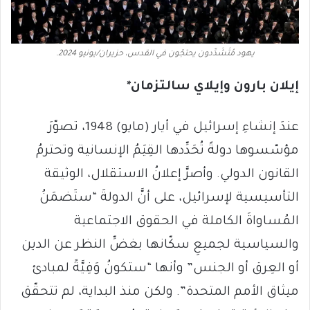
يهود مُتَشَدِّدون يحتجّون في القدس، حزيران/يونيو 2024.
إيلان بارون وإيلاي سالتزمان*
عندَ إنشاءِ إسرائيل في أيار (مايو) 1948، تصوّرَ
مؤسّسوها دولةً تُحَدِّدها القِيَمُ الإنسانية وتحترمُ
القانون الدولي. وأصرَّ إعلانُ الاستقلال، الوثيقة
التأسيسية لإسرائيل، على أنَّ الدولةَ “ستَضمَنُ
المُساواةَ الكاملة في الحقوق الاجتماعية
والسياسية لجميعِ سكّانها بغضِّ النظر عن الدين
أو العِرق أو الجنس” وأنها “ستكونُ وَفِيَّةً لمبادئ
ميثاق الأمم المتحدة”. ولكن منذ البداية، لم تتحقّق