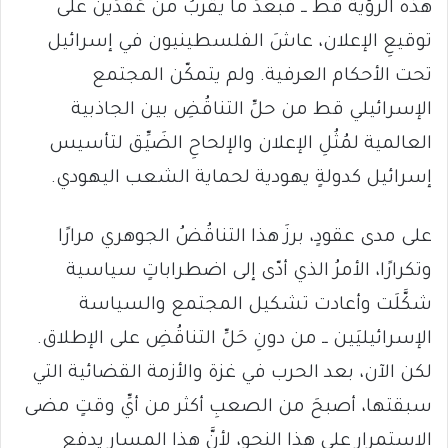
هذه الرؤية قط ــ فبعدَ ما يقربُ من عَقدَين على
توقيعِ الإعلان، عاشَ الفلسطينيون في إسرائيل
تحت الأحكام العرفية. ولم يتمكّن المجتمع
الإسرائيلي قط من حلِّ التناقُضِ بين الجاذبية
العالمية لمُثُلِ الإعلان والإلحاحِ الضَيِّق لتأسيس
إسرائيل كدولةٍ يهودية لحماية الشعب اليهودي.
على مدى عقودٍ، برزَ هذا التناقُضُ الجوهري مرارًا
وتكرارًا، الأمرُ الذي أدّى إلى اضطراباتٍ سياسية
شكَّلَت وأعادت تشكيل المجتمع والسياسة
الإسرائيليَين ــ من دونِ حَلِّ التناقُضِ على الإطلاق.
لكن الآن، بعد الحرب في غزة والأزمة القضائية التي
سبقتها، أصبحَ من الصعبِ أكثر من أيِّ وقتٍ مضى
الاستمرار على هذا النحو، لأنَّ هذا المسار يدفع