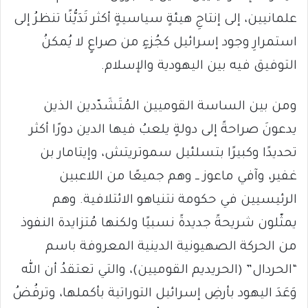
علمانيين، إلى إنتاجِ هيئةٍ سياسيةٍ أكثر تَدَيُّنًا تنظرُ إلى
استمرارِ وجود إسرائيل كجُزءٍ من صراعٍ لا يُمكنُ
التوفيق فيه بين اليهودية والإسلام.
ومن بين الساسة القوميين المُتَشَدّدين الذين
يدعونَ صراحةً إلى دولةٍ يلعبُ فيها الدين دورًا أكثر
تحديدًا وكبيرًا بتسلئيل سموتريتش، وإيتامار بن
غفير، وآفي ماعوز ــ وهم جميعًا من اللاعبين
الرئيسيين في حكومة نتنياهو الائتلافية. وهم
يمثّلون شريحةً جديدةً نسبيًا ولكنها مُتزايدة النفوذ
من الحركة الصهيونية الدينية المعروفة باسم
“الحردال” (الحريديم القوميين)، والتي تعتقدُ أن الله
وَعَدَ اليهود بأرضِ إسرائيل التوراتية بأكملها، وترفُضُ