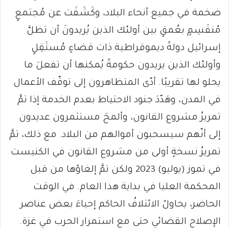
ضخمة في جميع أنحاء البلاد، وكَشَفَت عن مُجتمعٍ
مُنقَسِمٍ بعُمقٍ بين أولئك الذين يُريدونَ أن تظلَّ
إسرائيل دولةً ديموقراطية ذات قضاءٍ مُستَقِلٍ
وأولئك الذين يريدون حكومةً يُمكنها أن تفعلَ ما
يحلو لها تقريبًا. أدّى المتظاهرون إلى توقّف الأعمال
في المدن، وهَدّدَ جنود الاحتياط بعدم الخدمة إذا تمَّ
تمريرُ مشروع القانون، وألمحَ مستثمرون عديدون
إلى أنّهم سيسحبون أموالهم من البلاد. مع ذلك، تمَّ
تمريرُ نسخةٍ أولى من مشروع القانون في الكنيست
في تموز (يوليو) 2023 ولكن تمَّ إلغاؤها من قبل
المحكمة العليا في بداية هذا العام. في الوقت
الحاضر، يحاولُ الائتلافُ الحاكم إحياءَ بعض عناصر
الإصلاح القضائي حتى مع استمرار الحرب في غزة.