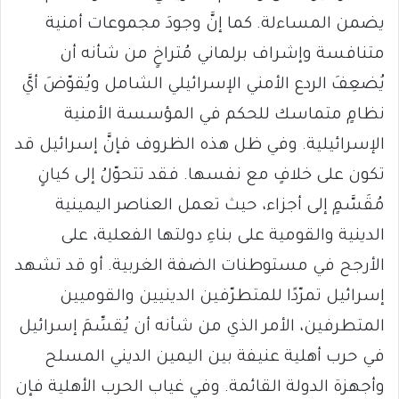
يضمن المساءلة. كما إنَّ وجودَ مجموعات أمنية
متنافسة وإشراف برلماني مُتراخٍ من شأنه أن
يُضعِفَ الردع الأمني ​​الإسرائيلي الشامل ويُقوّضَ أيَّ
نظامٍ متماسك للحكم في المؤسسة الأمنية
الإسرائيلية. وفي ظل هذه الظروف فإنَّ إسرائيل قد
تكون على خلافٍ مع نفسها. فقد تتحوّلُ إلى كيانٍ
مُقَسَّمٍ إلى أجزاء، حيث تعمل العناصر اليمينية
الدينية والقومية على بناءِ دولتها الفعلية، على
الأرجح في مستوطنات الضفة الغربية. أو قد تشهد
إسرائيل تمرّدًا للمتطرّفين الدينيين والقوميين
المتطرفين، الأمر الذي من شأنه أن يُقسِّمَ إسرائيل
في حرب أهلية عنيفة بين اليمين الديني المسلح
وأجهزة الدولة القائمة. وفي غياب الحرب الأهلية فإن