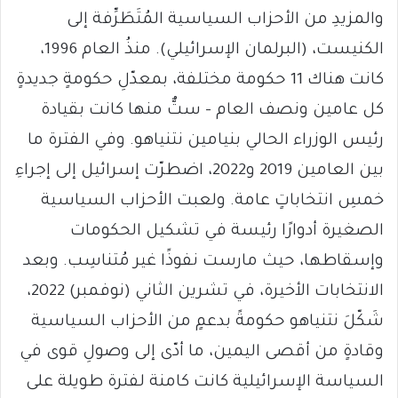
والمزيدِ من الأحزاب السياسية المُتَطَرِّفة إلى
الكنيست، (البرلمان الإسرائيلي). منذُ العام 1996،
كانت هناك 11 حكومة مختلفة، بمعدّلِ حكومةٍ جديدةٍ
كل عامين ونصف العام – ستٌّ منها كانت بقيادة
رئيس الوزراء الحالي بنيامين نتنياهو. وفي الفترة ما
بين العامين 2019 و2022، اضطرّت إسرائيل إلى إجراءِ
خمسِ انتخاباتٍ عامة. ولعبت الأحزاب السياسية
الصغيرة أدوارًا رئيسة في تشكيل الحكومات
وإسقاطها، حيث مارست نفوذًا غير مُتناسِب. وبعد
الانتخابات الأخيرة، في تشرين الثاني (نوفمبر) 2022،
شَكّلَ نتنياهو حكومةً بدعمٍ من الأحزاب السياسية
وقادةٍ من أقصى اليمين، ما أدّى إلى وصولِ قوى في
السياسة الإسرائيلية كانت كامنة لفترة طويلة على