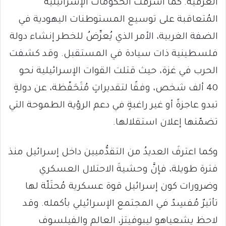
العرفية. كما أشرفت الحكومات الإسرائيلية
المُتعاقبة على توسيع المستوطنات اليهودية في
الضفة الغربية، الأمر الذي يُعرِّضُ للخطر إنشاء دولة
فلسطينية ذات سيادة في المستقبل. وقد كشفت
الحرب في غزة، حيث قتلت القوات الإسرائيلية نحو
40 ألف شخص، وفقًا لتقديراتٍ مُتَحَفّظة، عن دولةٍ
تبدو عاجزةً أو غير راغبةٍ في دعم الرؤية الطموحة التي
تضمّنها إعلان استقلالها.
وكما اعترفَ العديدُ من التقدُّميين داخل إسرائيل منذ
فترة طويلة، فإنَّ وحشيةَ الاحتلال العسكري
وضرورات كون إسرائيل قوة عسكرية مُحتَلّة لها
تأثيرٌ مُفسِدٌ في المجتمع الإسرائيلي بأكمله. وقد
لاحظ يشعياهو ليبوفيتز، العالم والفيلسوف