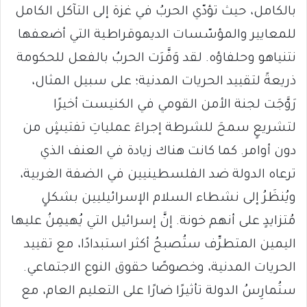
بالكامل، حيث تؤدّي الحربُ في غزة إلى التآكل الكامل
للمعايير والمؤسّسات الديموقراطية التي أضعفها
نتنياهو وحلفاؤه. لقد وَفَّرَت الحربُ بالفعل للحكومة
ذريعةً لتقييد الحريات المدنية؛ على سبيل المثال،
رَوَّجَت لجنة الأمن القومي في الكنيست أخيرًا
لتشريعٍ سمحَ للشرطة إجراءَ عملياتِ تفتيشٍ من
دون أوامر. كما كانت هناك زيادة في العنف الذي
ترعاه الدولة ضد الفلسطينيين في الضفة الغربية،
ويُنظَرُ إلى نشطاء السلام الإسرائيليين بشكلٍ
مُتزايدٍ على أنهم خونة. إنَّ إسرائيل التي يُهيمِنُ عليها
اليمين المتطرِّف ستُصبحُ أكثر استبدادًا، مع تقييد
الحريات المدنية، وخصوصًا حقوق النوع الاجتماعي.
ستُمارِسُ الدولة تأثيرًا ضارًا على التعليم العام، مع