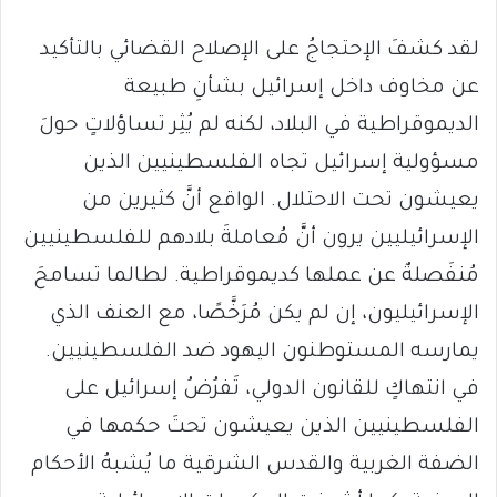
لقد كشفَ الإحتجاجُ على الإصلاح القضائي بالتأكيد
عن مخاوف داخل إسرائيل بشأنِ طبيعة
الديموقراطية في البلاد، لكنه لم يُثِر تساؤلاتٍ حولَ
مسؤولية إسرائيل تجاه الفلسطينيين الذين
يعيشون تحت الاحتلال. الواقع أنَّ كثيرين من
الإسرائيليين يرون أنَّ مُعاملةَ بلادهم للفلسطينيين
مُنفَصلةٌ عن عملها كديموقراطية. لطالما تسامحَ
الإسرائيليون، إن لم يكن مُرَخَّصًا، مع العنف الذي
يمارسه المستوطنون اليهود ضد الفلسطينيين.
في انتهاكٍ للقانون الدولي، تَفرُضُ إسرائيل على
الفلسطينيين الذين يعيشون تحتَ حكمها في
الضفة الغربية والقدس الشرقية ما يُشبهُ الأحكام