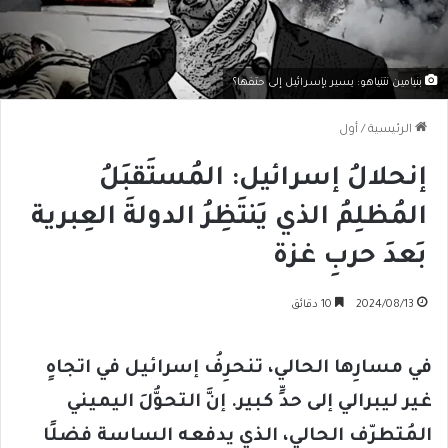
بنيامين نتنياهو: يسير بإسرائيل إلى حتفها؟
الرئيسية
/
أول
إنحلالُ إسرائيل: المُستَقبَلُ
المُظلِمُ الذي يَنتَظِرُ الدولةَ العِبرية
بَعدَ حربِ غزة
2024/08/13
10 دقائق
في مسارِها الحالي، تنحرِفُ إسرائيل في اتجاهٍ
غير ليبرالي إلى حدٍّ كبير. إنَّ التحوُّلَ اليميني
المُتطرّف الحالي، الذي يدفعه الساسة فضلًا