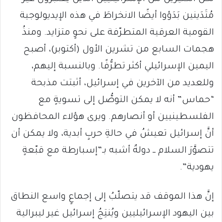
مُتَدَينين بَدَؤوا أيضًا الانخراطَ في هذه الإيديولوجية
القومية العرقية المتطرّفة على نحوٍ متزايد. ومنذُ
هجمات السابع من تشرين الأول (أكتوبر)، أصبح
اليمين الإسرائيلي أكثر تطرُّفًا. وبالنسبة إليهم،
وللعديد من الآخرين في إسرائيل، أثبتت مذبحة
“حماس” أنه لا يمكن التوصُّل إلى تسويةٍ مع
الفلسطينيين أو أنصارهم. ويرى هؤلاء المحافظون
أنَّ إسرائيل تعيشُ في حالةِ حربٍ أبدية، ولا يمكن أن
تتصوَّرَ السلام ــ دولةٌ أشبه بـ”إسبارطة مع قبّعةٍ
يهودية”.
إنَّ هذا الموقف قد يتصلّبُ إلى إجماعٍ واسع النطاق
بين اليهود الإسرائيليين ويُنتِجُ إسرائيل غير ليبرالية