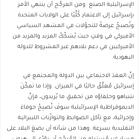
الإسرائيلية الصنع. ومن المرجَّح أن ينتهي الأمر
بإسرائيل إلى الاعتمادِ كُلِّيًا على الولايات المتحدة
وتُصبحُ عرضةً للتحوّلات في المشهد السياسي
الأميركي في وقتٍ حيث يُشكّكُ المزيد والمزيد من
الأميركيين في دعم بلادهم غير المشروط للدولة
اليهودية.
إنَّ العقدَ الاجتماعي بين الدولة والمجتمع في
إسرائيل مُعلَّقٌ حاليًا في الميزان. وإذا ما تمكّنَ
نتنياهو وحلفاؤه من تحقيقِ ما يُريدون، فإنَّ
الديموقراطية الإسرائيلية سوفَ تُصبِحُ جوفاءَ
وإجرائية، مع تآكل الضوابط والتوازُنات الليبرالية
التقليدية بسرعة. وهذا من شأنه أن يضعَ البلاد على