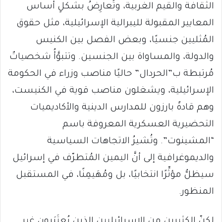
الثقافة والقيم الغربية، وتُعارِضُ بشكلٍ أساس
المعايير المقبولة لليبرالية الإسرائيلية، مثل حقوق
المُثليين جنسيًا، وبعض الفصل بين الكنيس
والدولة، والمساواة بين الجنسين. وتتبوَّأُ شخصياتٌ
مُرتبطة ب”الحردال” حاليًا مناصب وزراء في الحكومة
الإسرائيلية، ويشغلون مناصب قوية في الكنيست،
وهم قادةٌ بارزون للمدارس الدينية والأكاديميات
التحضيرية العسكرية المعروفة باسم
“المشينوت”. وتُشيرُ الاتجاهات السياسية
والديموغرافية إلى أنَّ اليمين المُتطرّف في إسرائيل
سيظلُّ مؤثِّرًا انتخابيًا، بل ومُهَيمِنًا، في المستقبل
المنظور.
لكنّ الكثيرين من الإسرائيليين الذين يُعتَبَرون غير