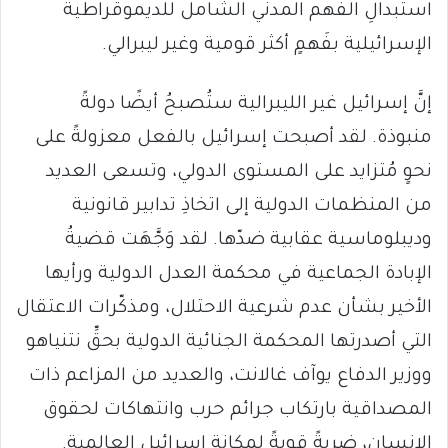
استبدالِ الفهم المدني الشامل للديموقراطية
الإسرائيلية بفَهمٍ أكثر قومية وغير ليبرالي.
إنَّ إسرائيل غير الليبرالية ستُصبحُ أيضًا دولةً
منبوذة. لقد أصبحت إسرائيل بالفعل معزولةً على
نحوٍ مُتزايد على المستوى الدولي، وتسعى العديد
من المنظمات الدولية إلى اتخاذِ تدابير قانونية
وديبلوماسية عقابية ضدّها. لقد وَجَّهَت قضيةُ
الإبادة الجماعية في محكمة العدل الدولية ورأيها
الأخير بشأن عدم شرعية الاحتلال، ومذكّرات الاعتقال
التي أصدرتها المحكمة الجنائية الدولية بحقِّ نتنياهو
ووزير الدفاع يوآف غالانت، والعديد من المزاعم ذات
المصداقية بارتكاب جرائم حرب وانتهاكات لحقوق
الإنسان، ضربةً قويةً لمكانة إسرائيل العالمية.