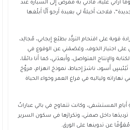
ومًا أَراني عليه، قادَني به ممرض إِلى السيارة عند
ة”، فلاحت أَخيلةٌ لي بعيدة أَرجو أَلَّا أَبلُغها
رادة قوية على اقتحام التردُّد بطبْع إِيجابي، مُجالِد،
عدني على اجتياز الخوف، وعَصَمَني عن الوقوع في
بة والإِنتاج المتواصل، وأَبعدَني، كما أَنا دائمًا،
َ تَيْئيسٍ أَسود، ناشرَ إِحباط، نموذجَ انهزام، مروِّجَ
 نهاراته ولياليه في فراغ العمر وخواء الحياة
ربعةِ أَيامِ المستشفى، وكانت تتماوج في بالي عباراتٌ
ل ترديدَها داخل صمتي، وتكرارَها في سكون السرير
ُعَوَّقًا عن تدوينها على الورق.