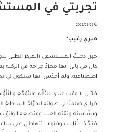
تجربتي في المست
2023/09/23
هنري زغيب*
كان في بالي أَنها مجرَّدُ جراحة في الرُكبة 
اصطناعية. ولم أَحدُس أَنها ستكون لي تجر
فلأَني لا وقتَ عندي للتَأَلُّم والتَوَجُّع والتَأَو
قراري ضامنًا لي صوابَه الجرَّاحُ الساطعُ
وبشَاشته وثقته العليا ومبْضعه الواثق، فاجتر
مُدَجَّجًا بأَنابيب وقنوات تتهاطل على ساع