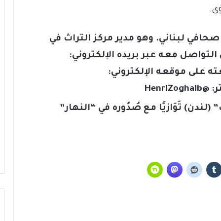
وى.
حافي لبناني. وهو مدير مركز التراث في
 التواصل معه عبر بريده الإلكتروني:
ته على موقعه الإلكتروني:
ر:
@HenriZoghaib
لندن) تَوَازيًا مع صُدُوره في “النهار”