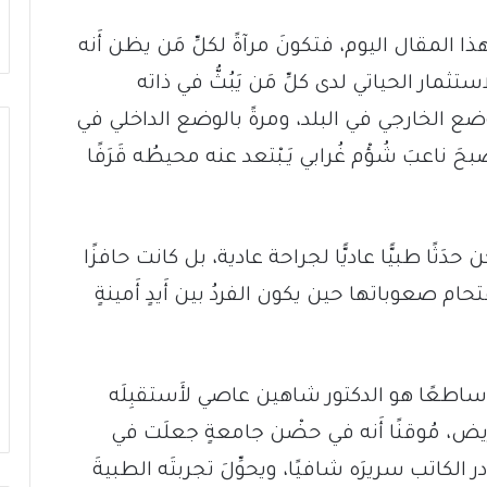
ا المقال اليوم، فتكونَ مرآةً لكلِّ مَن يظن أَنه
ستثمار الحياتي لدى كلِّ مَن يَبُثُّ في ذاته
وضع الخارجي في البلد، ومرةً بالوضع الداخلي في
 ناعبَ شُؤْم غُرابي يَـبْتعد عنه محيطُه قَرَفًا
ًا طبيًّا عاديًّا لجراحة عادية، بل كانت حافزًا
اقتحام صعوباتها حين يكون الفردُ بين أَيدٍ أَمينةٍ
 ساطعًا هو الدكتور شاهين عاصي لأَستقبِلَه
ُّ مريض، مُوقنًا أَنه في حضْن جامعةٍ جعلَت في
 الكاتب سريرَه شافيًا، ويحوِّلَ تجربتَه الطبيةَ