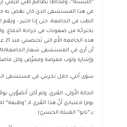
“الليستة”، ومحاطًا بطاقم طبي لازمني أَربعة
في هذا المستشفى الذي كان نهَضَ به جرَّاح
الطب في الجامعة، حتى إِذا اختير – ونِعْم ال
يجترحُه من صعوبات في جراحة الدماغ. ولأَجل ك
هذه ا
وإِشارة وثوب ممرضة وممرِّض وكل فاصلة 
سوى أَنني، خلال تجربتي في مستشفى الجامع
الحالة الأُولى، العُري: ولم أَكن أَتصَوَّرني 
يوم) لاعتيادي أَنَّ هذا العُري لا “وظيفة” له 
بــ”تابو” القبيلة الجنسيّ).