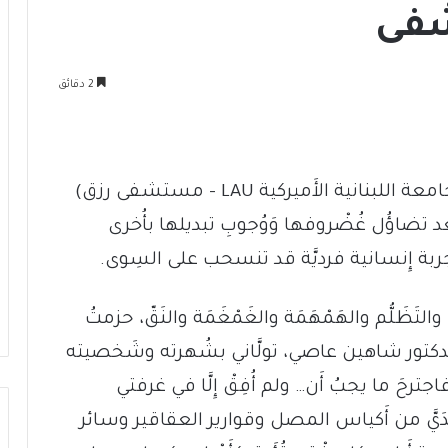
شفى
2 دقائق
حين دخلتُ المستشفى (المركز الطبي للجامعة اللبنانية الأَميركية LAU – مستشفى رزق)
بعد تضاؤُل غُضْروفها وَوُجوبِ تبديلها بأُخرى
بة إِنسانية فرديَّة قد تنسحب على السِوى.
ُّه والتَظَلُّم والهَمْهَمَة والغَمْغَمَة والنَقّ، حزمتُ
 الدكتور شاهين عاصي، تولَّاني بشُهرته وشَخصيته
حَ ما يجبُ أَن… ولم أُفِقْ إِلَّا في غرفتي
دَيَّ من أَكياس المصل وقوارير العقاقير وسائر