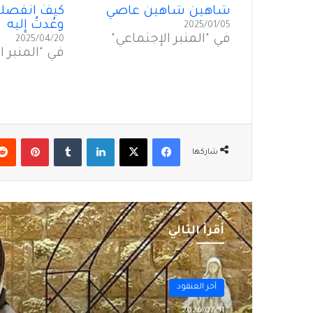
شاهين شاهين عاصي
كيفَ انفصل
وعُدتُ إِليه
2025/01/05
في "المنبر الإجتماعي"
2025/04/20
في "المنبر ا
فيسبوك
‫X
لينكدإن
بينتير
شاركها
أقرأ التالي
آخر العنقود
2026/07/31