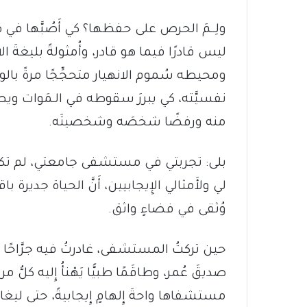
ولِــمَ الحرص على حفظها؟ كي أَصُبَّها في هذ
ليس قادرًا فيما هو قادر، وأُمثولةً بليغةَ الا
ومحيطه سُموم الانهيار متحجِّجًا مرةً بال
نفسيَّته، كي يبررَ سقوطه في الـمَوات ويصبحَ
منه ورفضًا شخصَه وشخصيتَه.
بلى: تجربتي في مستشفى جامعتي، لم تكن حدَث
لي ولأَمثالي الإِيجابيين، أَنَّ الحياة جديرة ب
وُثقى في فضاءٍ واثق.
حين تركتُ المستشفى، غادرتُ فيه جرَّاحًا
صديقَ عُمر، وطاقَمًا طبيًّا يَهْنأُ إِليه كل
مستشفاها واحةَ إِلهامٍ إِيجابيةً، حتى ليغادر