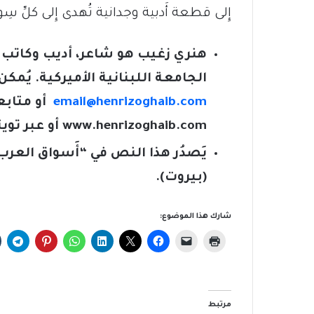
إِلى قطعة أَدبية وجدانية تُهدى إِلى كلِّ سِ
هنري زغيب هو شاعر، أديب وكاتب ص
الجامعة اللبنانية الأميركية. يُمكن
email@henrizoghaib.com
أو متابع
www.henrizoghaib.com
أو عبر تويت
يَصدُر هذا النص في “أَسواق العرب” (
(بيروت).
شارك هذا الموضوع:
مرتبط