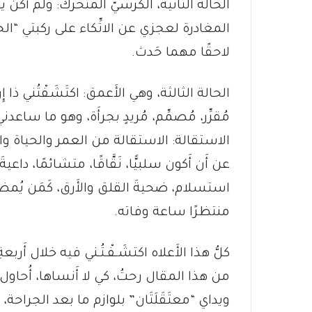
الحالة الثانية، الكرسيّ المتحرك: ولم أَكُن ي
المغادرة لعجزي عن الاتِّكاء على ركبتي “الجديد
لاحقًا مهما حَدث.
الحالة الثالثة، وهي الأَعمق: اكتَشَفْتُني ذا إِ
مُقرِّر، مُصمِّم، مُريدٍ بجرأَة، وهو ما سا
الاستقالة: الاستقالة من العمر والحياة والكتا
عن أَن أَكون سلبيًّا، نَقَّاقًا، متشائمًا، داعية
استسلام، ضحيةَ القلق والأَرق، كَمَن يُمضي
منتظرًا ساعة وفاته.
كلُّ هذا الأَعلاه اكتشَـفْـتُـني فيه خلال أَ
من هذا المقال رحتُ، كي لا أَنساها، أُحاو
ويداي “معتَقَلَتَان” بلوازم ما بعد الجراحة، م