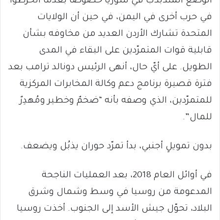
الوضع المُتذبذب في سوريا خصوصاً بعدما انخرطوا
في حرب أخرى في اليمن، في حين أن الولايات
المتحدة تشارك الأردن العديد من مخاوفه بشأن
قابلية قوات المتمرّدين على البقاء في المدى
الطويل. على أيّ حال، أنهى الرئيس دونالد ترامب بعد
فترة قصيرة برنامج دعم وكالة المخابرات المركزية
للمتمرّدين، الذي وصفه بأنه “ضخمٌ وخطير ومُهدِرٌ
للمال”.
بدون تمويلٍ أجنبي، بدأ تمرّد حوران يذبُل ويضعف.
في أوائل العام 2018، بعد العمليات الناجحة
المدعومة من روسيا في وسط وشمال وشرق
البلاد، تحوّل جيش الأسد إلى الجنوب. أخذت روسيا