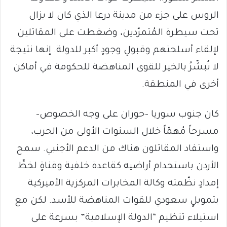
الروس على جزء من مدينة درعا الذي كان لا يزال
تحت سيطرة المُتمرّدين، وضغطت على المقاتلين
لإلقاء أسلحتهم وقبولِ وجودٍ أكبر للدولة. إنها نتيجة
لا تُبشّرُ بالخير للقوى المناهضة للحكومة في أماكن
أخرى في المنطقة.
كان جنوب سوريا -حوران على وجه الخصوص-
مسرحاً مُهمّاً خلال السنوات الأولى من الحرب،
واستفاد المقاتلون هناك من الدعم الأجنبي. سمح
الأردن باستخدام أراضيه كقاعدة خلفية وقناةٍ لخطِّ
إمدادٍ نظّمته وكالة المخابرات المركزية الأميركية
بتمويلٍ سعودي للقوات المناهضة للأسد. لكن مع
استيلاء تنظيم “الدولة الإسلامية” بسرعة على