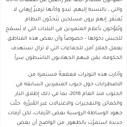
الموالون للنظام أيضاً غير راضين عن صفقات 2018،
والتي ، بالنسبة إليهم، تبدو وكأنها ترميزٌ إرهابي لا
يُغتَفَر. إنهم يرون مسلحين يَتَحدّون النظام
ويُلوّحون بأعلام المتمردين في البلدات التي لا يُسمَح
للجيش دخولها – خصوصاً وأن بعض هذه المناطق
يعمل كملاذٍ آمن للجماعات التي لا تزال تستهدف
الحكومة، بمَن فيهم الجهاديون الناشطون سراً.
وأثارت هذه التوترات قعقعةً مستمرة من
الاضطرابات حول جيوب المتمردين السابقة في
الجنوب منذ العام 2018، بما في ذلك إطلاق النار
والكمائن والتفجيرات والاغتيالات غير المُبرّرة. حلّت
جهود الوساطة الروسية بعض الأزمات، لكن أزمات
جديدة استمرّت بالظهور. من الواضح أن بعض