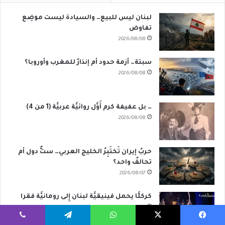
لبنان ليس للبيع… والسيادة ليست موضِع
تفاوض
2026/08/08
سبتة… أزمة حدود أم إنذارٌ للمغرب وأوروبا؟
2026/08/08
… بل عفيفة كرم أَوَّل روائيَّة عربيَّة (1 من 4)
2026/08/08
حربُ إيران تَختَبِرُ الخليج العربي… ستُّ دول أم
تحالفٌ واحد؟
2026/08/07
كركلَّا يحمل فينيقيَّة لبنان إِلى رومانيَّة فقرا
2026/08/07
يسبوك
‫X
واتساب
تيلقرام
ڤايبر