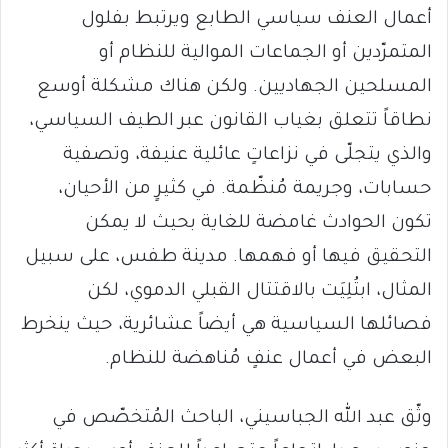
أعمال العنف سياسي الطابع ويرتبط بفلول
المتمرّدين أو الجماعات الموالية للنظام أو
المسلحين الجهاديين. ولكن هناك مشكلة أوسع
نطاقاً تتعلق بغياب القانون عبر الطيف السياسي،
والذي يتجلّى في نزاعاتٍ عائلية عنيفة، وتصفية
حسابات، وجريمة مُنظّمة. في كثيرٍ من الأحيان،
تكون الحوادث غامضة للغاية بحيث لا يمكن
التحقيق فيها أو فهمها. مدينة طفس، على سبيل
المثال، ابتُلِيَت بالاقتتال القبلي الدموي، لكن
فصائلها السياسية هي أيضاً عشائرية، حيث ينخرط
البعض في أعمال عنفٍ مُناهضة للنظام.
وثّق عبد الله الجباسيني، الباحث المُتخصّص في