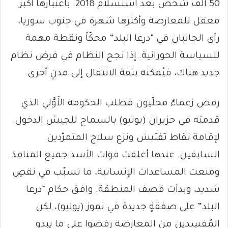
50 ألف شخص بعد استسلام 2018. باعتبارها أكبر
معقل للمعارضة وأكثرها شهرة في جنوب سوريا،
رأى الجانبان في “درعا البلد” محكّاً ونقطة مهمة
للسياسة الحورانية. إذا نجح النظام في فرض نظام
جديد هناك، فيُمكنه بثقة الانتقال إلى مدنٍ أخرى.
رفض زعماءٌ محلّيون مطلب الحكومة الأَوَّلي الذي
قدمته في حزيران (يونيو) بالسماح للجيش الدخول
لإقامة نقاط تفتيش ونزع سلاح المتمرّدين
السابقين. عندها أغلقت قوات الأسد جميع المنافذ
ومنعت المساعدات الإنسانية، ما تسبّب في نقصٍ
شديد، وبدأت قصف المنطقة. وافق حكام “درعا
البلد” على صفقةٍ جديدة في تموز (يوليو)، لكن
المُفسِدين من المعارضة رفضوا على ما يبدو