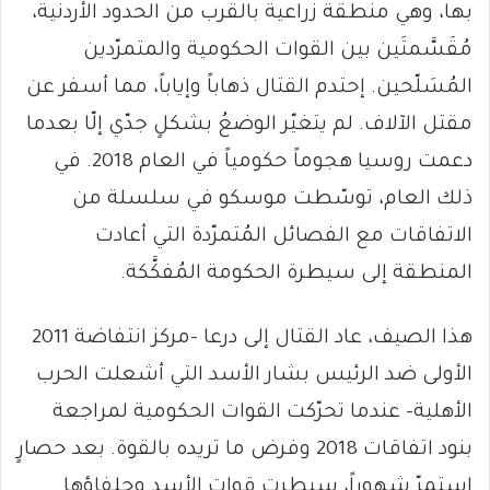
بها، وهي منطقة زراعية بالقرب من الحدود الأردنية،
مُقَسَّمتَين بين القوات الحكومية والمتمرّدين
المُسَلّحين. إحتدم القتال ذهاباً وإياباً، مما أسفر عن
مقتل الآلاف. لم يتغيّر الوضعُ بشكلٍ جدّي إلّا بعدما
دعمت روسيا هجوماً حكومياً في العام 2018. في
ذلك العام، توسّطت موسكو في سلسلة من
الاتفاقات مع الفصائل المُتمرّدة التي أعادت
المنطقة إلى سيطرة الحكومة المُفكَّكة.
هذا الصيف، عاد القتال إلى درعا -مركز انتفاضة 2011
الأولى ضد الرئيس بشار الأسد التي أشعلت الحرب
الأهلية- عندما تحرّكت القوات الحكومية لمراجعة
بنود اتفاقات 2018 وفرض ما تريده بالقوة. بعد حصارٍ
استمرّ شهوراً، سيطرت قوات الأسد وحلفاؤها