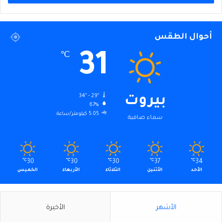
أحوال الطقس
31
℃
34º - 29º
بيروت
67%
5.05 كيلومتر/ساعة
سماء صافية
℃
30
℃
30
℃
30
℃
37
℃
34
الأحد
الأثنين
الثلاثاء
الأربعاء
الخميس
الأشهر
الأخيرة