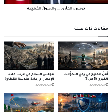
تونس: المأزق ... والحلولُ المُمكِنة
مقالات ذات صلة
أَمنُ الخليج في زمنِ التحوُّلات
مجلس السلام في غزة… إعادة
الكبرى (5 من 5)
الإعمار أم إعادة هندسة القطاع؟
2026/08/03
2026/08/03