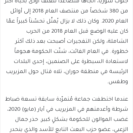
جنوب سوريا، اتجاهاً متصاعداً للعنف أودى بحياة أكثر
من 380 شخصاً من منتصف العام 2018 إلى أوائل
العام 2020. وكان ذلك لا يزال يُمثّل تحسّناً كبيراً عمّا
كان عليه الوضع قبل العام 2018 من الحرب
الشاملة، ولكن التفجيرات أصبحت بعد ذلك أكثر
خطورة. في العام الفائت، شنّت الحكومة هجوماً
لاستعادة السيطرة على الصنمين، إحدى البلدات
الرئيسة في منطقة حوران، تلاه قتال حول المزيريب
وطفس.
عندما اختطفت جماعة مُتمرّدة سابقة تسعة ضباط
شرطة وأعدمتهم في المزيريب في أيار (مايو) 2020،
غضب الموالون للحكومة بشكلٍ كبير. حذر جمال
الزعبي، عضو حزب البعث التابع للأسد والذي ينحدر