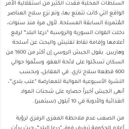
السلطات المحلية فقدت الكثير من استقلالية الأمر
الواقع التي كانت تتمتع بها، وتم نزع سلاح العناصر
المُتمردة السابقة المسلحة. لأول مرة منذ سنوات،
دخلت القوات السورية والروسية “درعا البلد” لرفع
أعلامها وإقامة نقاط تفتيش والبحث عن أسلحة
وهاربين. يقول الجيش الروسي إن أكثر من 1600 من
السكان تسجّلوا على لائحة العفو، وسلّموا حوالي
600 قطعة سلاح ناري. في المقابل، وبحسب
النشرة الأسبوعية الموالية للمعارضة “عنب بلدي”،
أنهى الجيش أخيراً حصاره على شحنات المواد
الغذائية والأدوية في 10 أيلول (سبتمبر).
من الصعب عدم ملاحظة المغزى الرمزي لرؤية
أعلام الحكومة ترفرف فوق “درعا البلد”، حيث بدأت