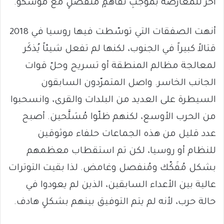
آخر للمعارضة بموجبِ تفاهمٍ مُنفصلٍ مع موسكو.
أنهت الصفقات التي توسّطت فيها روسيا في 2018
قتالاً كبيراً في الجنوب، لكنها لم تفعل شيئاً يُذكَر
لمعالجة مظالم المنطقة أو تسريح وحلّ قوات
الجانب الخاسر. واصل المتمرّدون السابقون
السيطرة على العديد من البلدات والقرى، وانسحبوا
من الحرب الأوسع، لكنهم ظلّوا مُسَلَّحين. أصبح
عدد قليل من هذه الجماعات حلفاء موثوقين
للنظام أو روسيا، لكن تم استقطاب معظمهم
بشكل مُفَكّك ومُنفصل وغامض. لذا بقيت التوترات
عالية بين الأعداء السابقين، الذين لم يعودوا في
حالة حرب، لأنه لم يتم التوفيق بينهم بشكلٍ هادف.