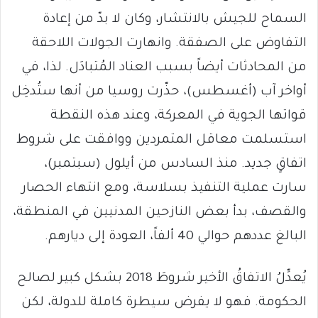
السماح للجيش بالانتشار، وكان لا بدّ من إعادة
التفاوض على الصفقة. وانهارت الجولات اللاحقة
من المحادثات أيضاً بسبب العناد المُتبادَل. لذا، في
أواخر آب (أغسطس)، حذّرت روسيا من أنها ستُدخِل
قواتها الجوية في المعركة، وعند هذه النقطة
استسلمت معاقل المتمردين ووافقت على شروط
اتفاقٍ جديد. منذ السادس من أيلول (سبتمبر)،
سارت عملية التنفيذ بسلاسة، ومع انتهاء الحصار
والقصف، بدأ بعض النازحين المدنيين في المنطقة،
البالغ عددهم حوالي 40 ألفاً، العودة إلى ديارهم.
يُعدِّلُ الاتفاقُ الأخير شروطَ 2018 بشكل كبير لصالح
الحكومة. فهو لا يفرض سيطرة كاملة للدولة، لكن