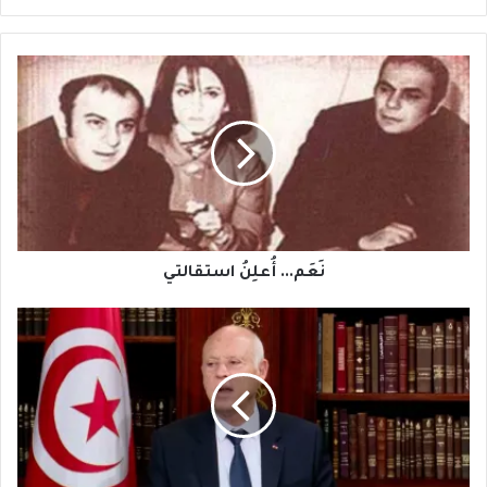
نَعَم...
أُعلِنُ
استقالتي
نَعَم... أُعلِنُ استقالتي
تونس:
المأزق
...
والحلولُ
المُمكِنة