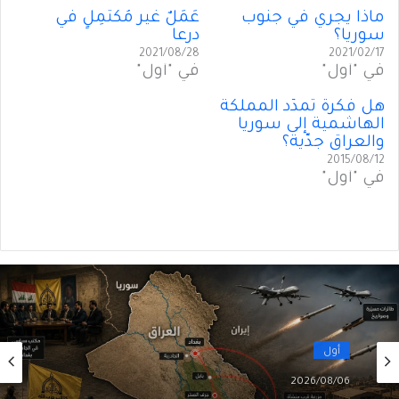
ماذا يجري في جنوب
عَمَلٌ غير مُكتَمِلٍ في
سوريا؟
درعا
2021/08/28
2021/02/17
في "أول"
في "أول"
هل فكرة تمدّد المملكة
الهاشمية إلى سوريا
والعراق جدّية؟
2015/08/12
في "أول"
أول
2026/08/06