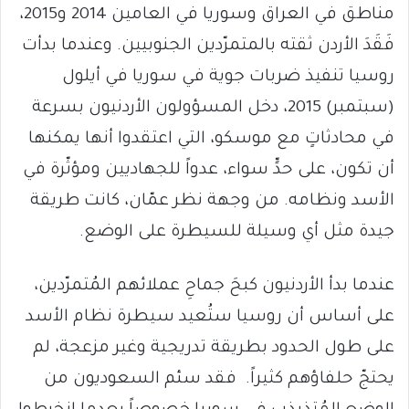
مناطق في العراق وسوريا في العامين 2014 و2015،
فَقَدَ الأردن ثقته بالمتمرّدين الجنوبيين. وعندما بدأت
روسيا تنفيذ ضربات جوية في سوريا في أيلول
(سبتمبر) 2015، دخل المسؤولون الأردنيون بسرعة
في محادثاتٍ مع موسكو، التي اعتقدوا أنها يمكنها
أن تكون، على حدٍّ سواء، عدواً للجهاديين ومؤثّرة في
الأسد ونظامه. من وجهة نظر عمّان، كانت طريقة
جيدة مثل أي وسيلة للسيطرة على الوضع.
عندما بدأ الأردنيون كبحَ جماحِ عملائهم المُتمرّدين،
على أساس أن روسيا ستُعيد سيطرة نظام الأسد
على طول الحدود بطريقة تدريجية وغير مزعجة، لم
يحتجّ حلفاؤهم كثيراً. فقد سئم السعوديون من