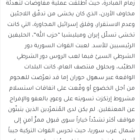
زمام المبادرة، حيث أطلقت عملية مفاوضات لتهدئة
مخاوف الأردن، الذي كان يخشى من تدفّق اللاجئين
وعدم الاستقرار، وقلق إسرائيل المجاورة، التي كانت
تخشى تسلّل إيران وميليشيا “حزب الله”، الحليفين
الرئيسيين للأسد. لعبت القوات السورية دور
الشرطي السيئ فيما لعب الروس دور الشرطي
الطيّب، وبحلول منتصف العام، كانت البلدات
الواقعة عبر سهول حوران إما قد تعرّضت للهجوم
من أجل الخضوع أو وقّعت على اتفاقات استسلام
مشروط إرتكزت تسويته على وعودٍ بالعفو والإفراج
عن المعتقلين. لم يكن لدى المُتمرّدين الذين يتبنّون
مواقف أكثر تشدّداً خياراً سوى قبول ممرٍّ آمنٍ إلى
شمال غرب سوريا، حيث تحرس القوات التركية جيباً