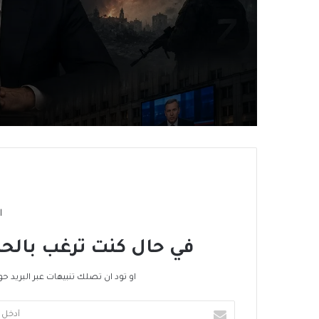
يُفقِدُهُ حاضِنَته اللبنانية؟
بوتين واحد لا بوتينان في 
ا
في حال كنت ترغب بالحص
او تود ان تصلك تنبيهات عبر البريد حو
أدخل