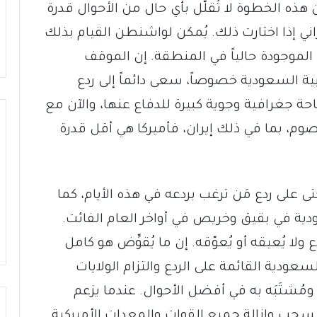
ذه الخطوة لا تُقلّل بأي حال من الأحوال قدرة
يراني إذا اختارت ذلك. يُمكن لواشنطن القيام بذلك
لموجودة حالياً في المنطقة. إن الموقف
ية السعودية خصوصاً، سعى دائماً إلى ردع
ة جغرافية وجوية كبيرة للدفاع عنها، والآن مع
صوم، بما في ذلك إيران، فأميركا هي أقل قدرة
لى ردع مَن ترغب بردعه في هذه الأيام، كما
ة في بقيق وخريص في أواخر العام الفائت.
ولا يُعيقه أو يُعوّقه. إن ما يُقوِّض هو كامل
سعودية القائمة على الردع والتزام الولايات
ومُشتَبَه به في أفضل الأحوال. عندما يزعم
 بسحب وإزالة جميع القوات والمعدات الأميركية