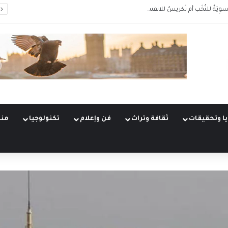
سوِيَةٌ للنُخَب أم تَكريسٌ للانقسام؟
ا وتحقيقات
ثقافة وتراث
فن وإعلام
تكنولوجيا
منو