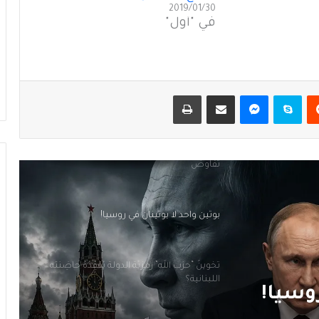
2019/01/30
في "أول"
هل الحُكمُ امتناع؟!
لبنان ليس للبيع… والسيادة ليست موضِع
يست
سكايب
ماسنجر
مشاركة عبر البريد
طباعة
تفاوض
بوتين واحد لا بوتينان في روسيا!
تَخوينُ “حزب الله” رمزيَّة الدولة يُفقِدُهُ حاضِنَته
اللبنانية؟
سقوطُ “الأذرُع”: هل انتهى زمنُ الوكلاء؟
لدولة
هل الحُكمُ امتناع؟!