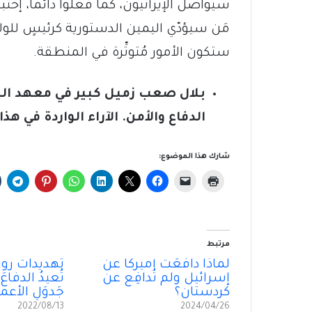
سيواصل الإيرانيون، كما فعلوا دائماً، إختب
ستكون الأمور مُتوتِّرة في المنطقة.
بلال صعب زميل كبير في معهد ال
الدفاع والأمن. الآراء الواردة في ه
شارك هذا الموضوع:
مرتبط
لماذا دافَعَت أميركا عن
تهديداتُ روس
إسرائيل ولم تُدافِع عن
تُعيدُ الدفاع
كردستان؟
جَدوَلِ الأعم
2022/08/13
2024/04/26