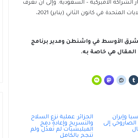
ار الشراكة الأميركية – السعودية. وإلى أن نعرف
مَن سيؤدّي اليمين الدستورية كرئيسٍ للولايات المتحدة في كانون الثاني (يناير) 2021،
شرق الأوسط في واشنطن ومدير برنامج
ذا المقال هي خاصة به.
لبنان ليس للبيع… والسيادة ليست موضِع
تفاوض
بوتين واحد لا بوتينان في روسيا!
تَخوينُ “حزب الله” رمزيَّة الدولة يُفقِدُهُ حاضِنَته
اللبنانية؟
يا وإيران
الجزائر: عملية نزع السلاح
َ الصاروخي إلى
والتسريح وإعادة دمج
ال
الميليشيات لم تَعدُل ولم
سقوطُ “الأذرُع”: هل انتهى زمنُ الوكلاء؟
تنجح بالكامل