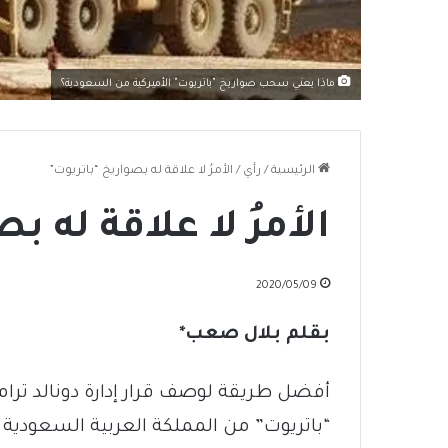
ماذا يعني سحب صواريخ "باتريوت" الأميركية من السعودية؟
الرئيسية
/
رأي
/
الأمرُ لا علاقة له بصواريخ “باتريوت”
الأمرُ لا علاقة له 
2020/05/09
بقلم بلال صعب*
أفضل طريقة لوصف قرار إدارة دونالد ترا
“باتريوت” من المملكة العربية السعودي