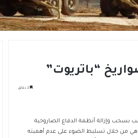
بصواريخ “باتريوت”
2 دقائق
مب بسحب وإزالة أنظمة الدفاع الصاروخية
ة هي من خلال تسليط الضوء على عدم أهميته