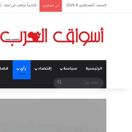
السبت, أغسطس 8 2026
مُبادرةُ ترامب في ليبيا… تَ
في العناوين
الرئيسية
سياسة
إقتصاد
رأي
قضاي
بحث
عن