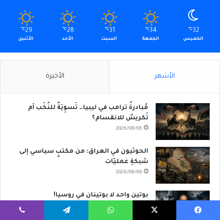
℃
29
℃
28
℃
31
℃
34
℃
32
الخميس
الجمعة
السبت
الأحد
الأثنين
الأشهر
الأخيرة
مُبادرةُ ترامب في ليبيا… تَسوِيَةٌ للنُخَب أم
تَكريسٌ للانقسام؟
2026/08/06
الحوثيون في العراق: من مكتبٍ سياسي إلى
شبكةِ عمليّات
2026/08/06
بوتين واحد لا بوتينان في روسيا!
2026/08/06
يسبوك
‫X
واتساب
تيلقرام
ڤايبر