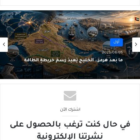
أول
2026/08/05
ما بَعدَ هرمز… الخليج يُعيدُ رَسمَ خريطةِ الطاقة
اشترك الآن
في حال كنت ترغب بالحصول على
نشرتنا الإلكترونية