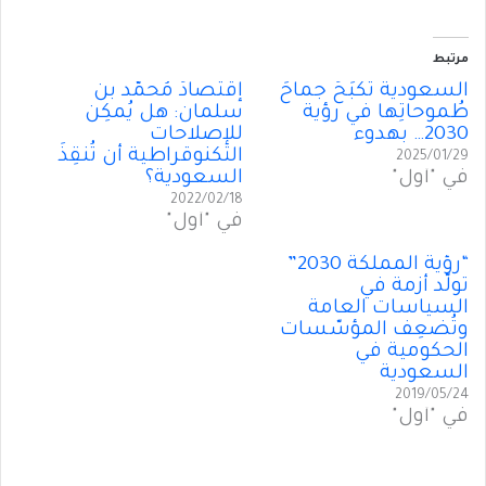
مرتبط
السعودية تَكبَحُ جماحَ
إقتصادُ مُحمّد بن
طُموحاتِها في رؤية
سلمان: هل يُمكِن
2030… بهدوء
للإصلاحات
التكنوقراطية أن تُنقِذَ
2025/01/29
في "أول"
السعودية؟
2022/02/18
في "أول"
“رؤية المملكة 2030”
تولّد أزمة في
السياسات العامة
وتُضعِف المؤسّسات
الحكومية في
السعودية
2019/05/24
في "أول"