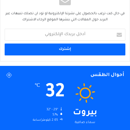
في حال كنت ترغب بالحصول على نشرتنا الإلكترونية او تود ان تصلك تنبيهات عبر
البريد حول المقالات التي ينشرها الموقع الرجاء الاشتراك
أدخل
بريدك
الإلكتروني
أحوال الطقس
32
℃
32º - 29º
بيروت
57%
2.65 كيلومتر/ساعة
سماء صافية