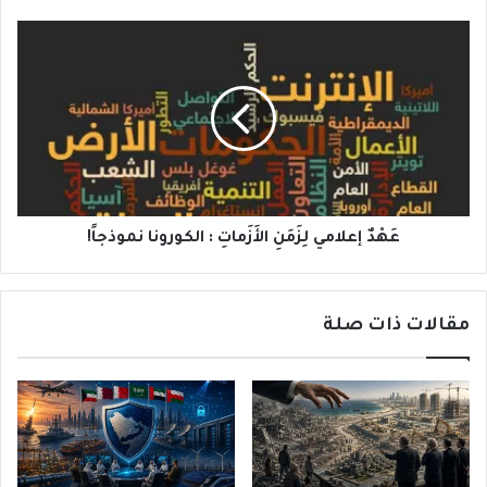
عَهْدٌ
إعلامي
لِزَمَنِ
الأَزَماتِ
:
الكورونا
نموذجاً!
عَهْدٌ إعلامي لِزَمَنِ الأَزَماتِ : الكورونا نموذجاً!
مقالات ذات صلة