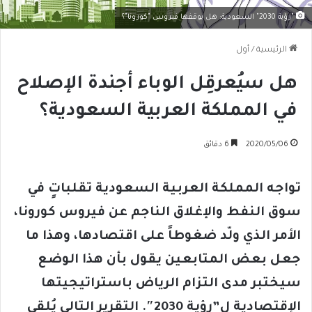
"رؤية 2030" السعودية: هل يوقفها فيروس "كورونا"؟
الرئيسية
/
أول
هل سيُعرقِل الوباء أجندة الإصلاح
في المملكة العربية السعودية؟
2020/05/06
6 دقائق
تواجه المملكة العربية السعودية تقلباتٍ في
سوق النفط والإغلاق الناجم عن فيروس كورونا،
الأمر الذي ولّد ضغوطاً على اقتصادها، وهذا ما
جعل بعض المتابعين يقول بأن هذا الوضع
سيختبر مدى التزام الرياض باستراتيجيتها
الإقتصادية ل”رؤية 2030″. التقرير التالي يُلقي