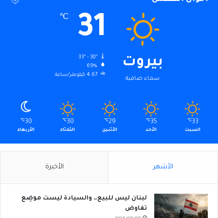
31
℃
33º - 30º
بيروت
69%
4.67 كيلومتر/ساعة
سماء صافية
℃
30
℃
30
℃
29
℃
35
℃
33
السبت
الأحد
الأثنين
الثلاثاء
الأربعاء
الأشهر
الأخيرة
لبنان ليس للبيع… والسيادة ليست موضِع
تفاوض