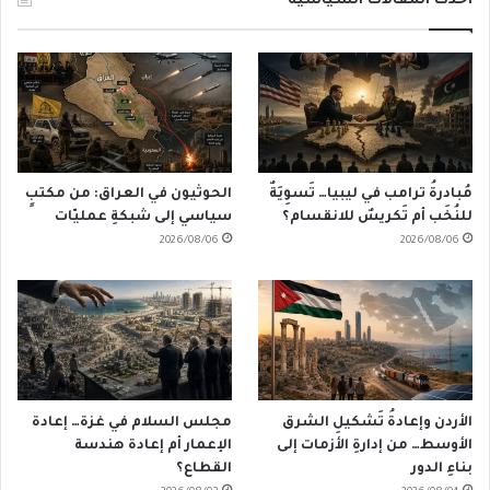
أحدث المقالات السياسية
مُبادرةُ ترامب في ليبيا… تَسوِيَةٌ
الحوثيون في العراق: من مكتبٍ
للنُخَب أم تَكريسٌ للانقسام؟
سياسي إلى شبكةِ عمليّات
2026/08/06
2026/08/06
الأردن وإعادةُ تَشكيلِ الشرق
مجلس السلام في غزة… إعادة
الأوسط… من إدارةِ الأزمات إلى
الإعمار أم إعادة هندسة
بناءِ الدور
القطاع؟