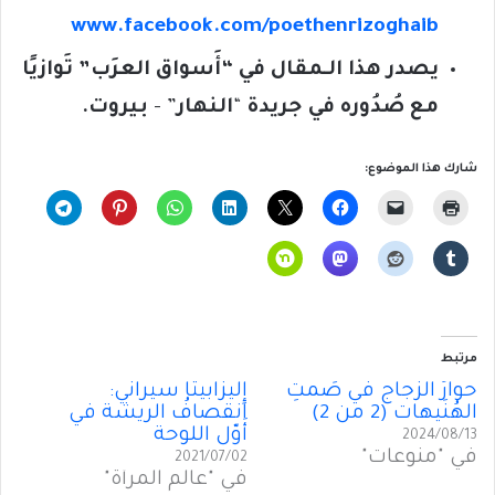
www.facebook.com/poethenrizoghaib
يصدر هذا الـمقال في “أَسواق العرَب” تَوازيًا
مع صُدُوره في جريدة
“
النهار
” –
بيروت.
شارك هذا الموضوع:
مرتبط
حوارُ الزجاج في صَمتِ
إِليزابيتَّا سيراني:
الهُنَيهات (2 من 2)
انقصافُ الريشة في
أَوّل اللوحة
2024/08/13
في "منوعات"
2021/07/02
في "عالم المرأة"