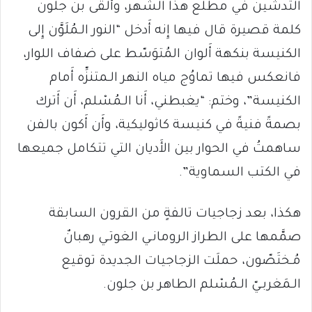
التدشين في مطلع هذا الشهر، وأَلقى بن جلون
كلمة قصيرة قال فيها إِنه أَدخل “النور الـمُلَوَّن إِلى
الكنيسة بنكهة أَلوان المُتوَسّط على ضفاف اللوار،
فانعكس فيها تماوُج مياه النهر الـمتنزِّه أَمام
الكنيسة”، وختم: “يغبطني، أَنا الـمُسْلم، أَن أَترك
بصمةً فنيةً في كنيسة كاثوليكية، وأَن أَكون بالفن
ساهمتُ في الحوار بين الأَديان التي تتكامل جميعها
في الكتب السماوية”.
هكذا، بعد زجاجيات تالفةٍ من القرون السابقة
صمَّمها على الطراز الرومانـي الغوتـي رهبانٌ
مُـختَصّون، حملَت الزجاجيات الجديدة توقيع
الـمَغربـيّ الـمُسْلم الطاهر بن جلون.