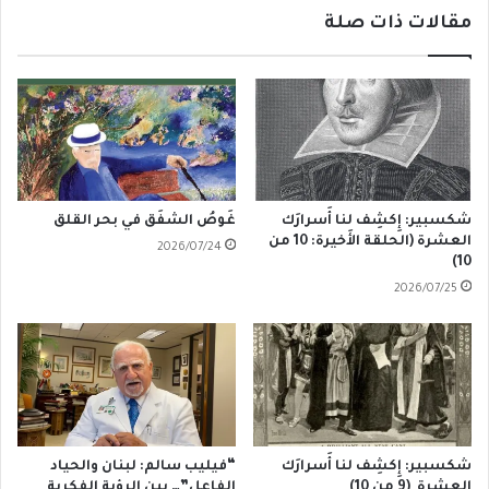
مقالات ذات صلة
شكسبير: إِكشِف لنا أَسرارَك
غَوصُ الشفَق في بحر القلق
العشرة (الحلقة الأَخيرة: 10 من
2026/07/24
10)
2026/07/25
شكسبير: إِكشِف لنا أَسرارَك
“فيليب سالم: لبنان والحياد
العشرة (9 من 10)
الفاعل”… بين الرؤية الفكرية