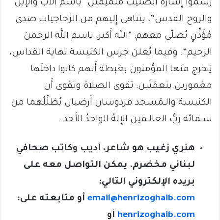
رسموا إِشارة الصليب مُتَمتِمين “باسم الآب والإبن
والروح القدس”، يتناهى إِليهم من الزجاجيات صدى
مُؤَذِّنٍ يُصلّي معهم: “الله أَكبر، باسم الله الرحمن
الرحيم”. وفيما يُعلن جرس الكنيسة نهاية القداس،
يَـخرج منها المؤْمنون بغبطة أَنهم كانوا داخلَها
مغمورين بنعمَتَين: تقوى الصلاة وتقوى أَن
الكنيسة والـمَسجد فردوسان أَرضيان يُظلِّلُهما من
سـمائه ربُّ العالـمين الإِلهُ الواحدُ الأَحد.
هنري زغيب هو شاعر، أديب وكاتب صحافي
لبناني مخضرم. يمكن التواصل معه على
بريده الإلكتروني التالي:
email@henrizoghaib.com
أو متابعته على:
henrizoghaib.com
أو