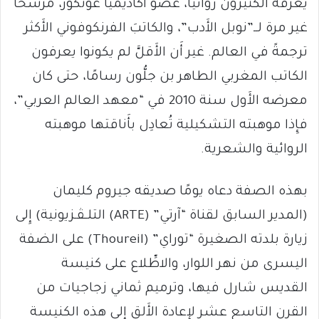
يعرفه الكثيرون روائيًّا، عضوَ أَكاديميا غونكور، مرشَّحًا
غير مرة لــ”نوبل الأَدب”، والكاتبَ الفرنكوفوني الأَكثر
ترجمةً في العالم. غير أَن الأَقلَّ لم يكونوا يعرفون
الكاتب المغربي الطاهر بن جلُّون رسامًا، حتى كان
معرضه الأَول سنة 2010 في “معهد العالم العربي”،
فإِذا موهبته التشكيلية تُعادِل بأَناقتها موهبته
الروائية والشعرية.
بهذه الصفة دعاه يومًا صديقه جيروم كليمان
(المدير السابق لقناة “آرتي” (ARTE) التلـﭭـزيونية) إِلى
زيارة بلدته الصغيرة “توراي” (Thoureil) على الضفة
اليسرى من نهر اللوار، والاطِّلاع على كنيسة
القديس شارل فيها، وترميم ثماني زجاجيات من
القرن التاسع عشر لإِعادة الأَلق إِلى هذه الكنيسة