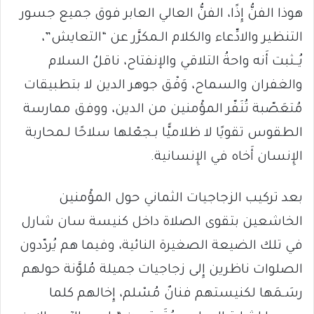
هوذا الفنُّ إِذًا، الفنُّ العالي العابر فوق جميع جسور
التنظير والادِّعاء والكلام الـمكرَّر عن “التعايش”،
يُــثبت أَنه واحةُ التلاقي والإنفتاح، ناقلُ السلام
والغفران والسماح، وَفْق جوهر الدين لا بتطبيقات
مُتعَصّبة تُنَفّر المؤْمنين من الدين، ووفق ممارسة
الطقوس تقويًا لا ظلاميًّا بـجعْلها سلاحًا لـمحاربة
الإِنسان أَخاه في الإِنسانية.
بعد تركيب الزجاجيات الثماني حول المؤْمنين
الخاشعين بتقوى الصلاة داخل كنيسة سان شارل
في تلك الضيعة الصغيرة النائية، وفيما هم يُردّدون
الصلوات ناظرين إِلى زجاجيات جميلة مُلوَّنة حولهم
رسَـمَها لكنيستهم فنانٌ مُسْلم، إِخالهم كلما