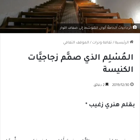
الزجاجياتُ الـحاملةُ أَلوان الـمُتوَسّط إِلى ضفاف اللوار
الرئيسية
/
ثقافة وتراث
/
الموقف الثقافي
الـمُسْلِم الذي صمَّم زجاجيَّات
الكنيسة
2019/12/30
2 دقائق
بقلم هنري زغيب *