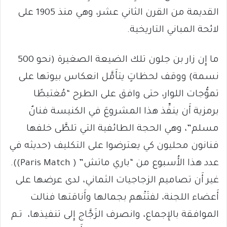
القديمة من القرن الثاني عشر، وهي منذ 1905 على
لائحة المباني التاريخية.
ما إِن زار بن جلون تلك الضيعة الصغيرة (نحو 500
نسمة) ووقف لحظاتٍ يتأَمَّل انعكاس بيوتها على
تموُّجات اللوار، حتى وافق على الطرح “مُغتبطًا
برمزية أَن ينفِّذ هذا المشروعَ في الكنيسة فنانٌ
مسلم”، وهي الحجة الطائفية التي تلطَّى خلفها
فنانون محليون كي يعترضوا على التكليف (حديثه في
عدد هذا الأُسبوع من “باري ماتش” ( Paris Match)).
غير أَن تصاميم الزجاجيات الثماني، لدى عرضها على
أَعضاء اللجنة، لفتَتْهم بجمالها وأَناقتها فنالت
الموافقة بالإِجماع، وانصرف الزَجَّاج إِلى تنفيذها، تـم