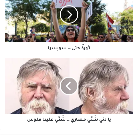
سويسرا
ثورةٌ حتى... سويسرا
يا
دني
شَتِّي
مصاري...
شَتِّي
علينا
فلوس
يا دني شَتِّي مصاري... شَتِّي علينا فلوس