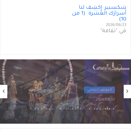
شكسبير: إِكشِف لنا
أَسرارَك العشرة (1 من
10)
2026/06/23
في "ثقافة"
ثقافة
2026/08/04
كيف إِرنست همنغواي غـيَّـرَ الأَدب الأَميركي (3 من
3)