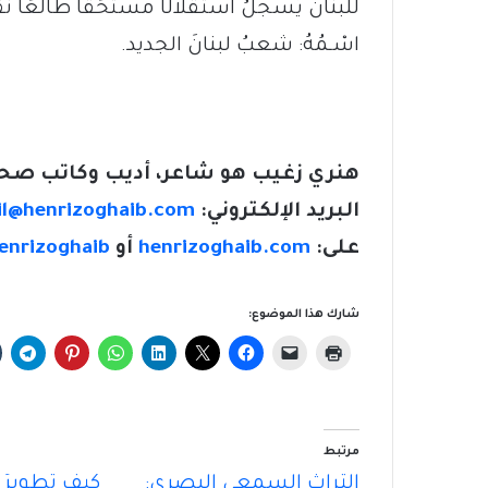
للبنان يُسجِّلُ استقلالًا مستَحَقًّا طالعًا نقي
اسْـمُهُ: شعبُ لبنانَ الجديد.
هنري زغيب هو شاعر، أديب وكاتب صحا
البريد الإلكتروني:
l@henrizoghaib.com
على:
henrizoghaib.com
أو
enrizoghaib
شارك هذا الموضوع:
مرتبط
التراثُ السمعي البصري:
كيف تطويرُ ت