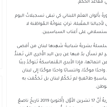
ي مقاعد الحكْم.
ورةً بأَلوان العلَم اللبناني كي تبقى تسجيلاتُ اليوم
َجيالنا الـمقْبلة، تراثٍ عنوانُهُ الـمُواطَنة لا
الاستسلامي على أَعتاب السياسيين.
ُ سلسلةً بشريةً شبابيةً شَهِدها لبنان من أَقصى
 لم تسأَل يدٌ فيها عن دِين اليد الأُخرى التي تَـمتدُّ
مائها، فإِذا الأَيدي الـمُتماسكةُ تَـتوحَّدُ دِينًا
واحدًا موحَّدًا، وانتسابًا واحدًا موحَّدًا إِلى لبنان
سيةٍ طائفيةٍ لم تَـحْكُمْ لبنان بل تَـحَكَّمَت به
 الوطن.
بلى: فَلْتُسَجِّلِ الأَشرطةُ السمعيةُ والبصريةُ أَنَّ 17 تشرين الأَوَّل (أُكتوبر) 2019 تاريخٌ ناصعٌ