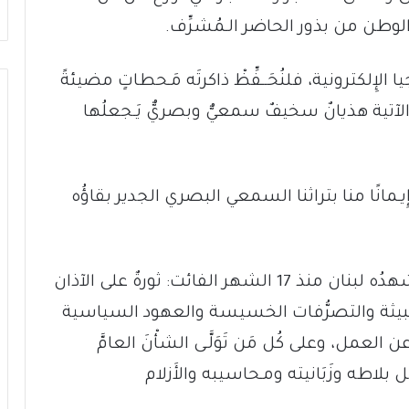
 الوطن من بذور الحاضر الـمُشرِّف.
ا الإِلكترونية، فلنُحَــفِّظْ ذاكرتَه مَـحطاتٍ مضيئةً
نا الآتية هذيانٌ سخيفٌ سمعيٌّ وبصريٌّ يَـجعلُها
 إِيـمانًا منا بتراثنا السمعي البصري الجدير بقاؤُه
من الـمحطات الـمُشِعَّة في حاضرنا ما يَشهدُه لبنان منذ 17 الشهر الفائت: ثورةٌ على الآذان
ا الـخبيثة والتصرُّفات الخسيسة والعهود السياسية
عمل، وعلى كُل مَن تَوَلَّـى الشأْنَ العامَّ
هل بلاطه وزَبَانيته ومـحاسيبه والأَزلام