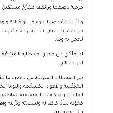
مرحلة ناصِعَها ورائِعَها فيتأَرَّخَ مستقبلُ
ولأَنَّ سِـمَةَ عصرنا اليوم هي ثورةُ التكنولوجي
من حاضرنا اللبناني فلا يبقى لِــغَــدِ أَجيال
تَـخجل به وبنا.
لذا فلْنُبْقِ من حاضرنا مـحطاتِه الـمُشِعَّةَ
لتاريخنا الآتي.
الـمُكَلَّسة والأَفواه الـمُسمِّمة والنواي
الفاشلة والحكومات الـمتعاقبة العاطلة عن ال
فحوَّله شأْنًا خاصًا له ولسلالته وذَرِّيته وأَ
والزَحفطونيين.