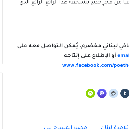
ًا من فجرٍ جديدٍ يَسْتَحقُّه هذا الرائعُ الرائعُ الذي
في لبناني مخضرم. يُمكن التواصل معه على
emai
أو الإطلاع على إنتاجه
www.facebook.com/poeth
رؤًى جميلةُ اللأْلاء في “عين الحمراء”
زيارةُ السيّدة “سيّدةَ الزيارة”
لامذة لبنان
مصير المسرح بين