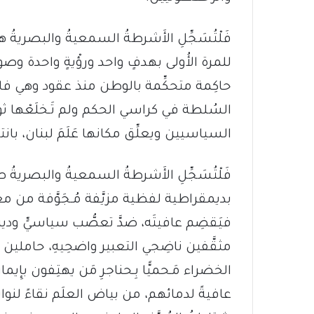
فَلْتُسَجِّلِ الأَشرطةُ السمعيةُ والبصريةُ 
للمرة الأُولى بهدفٍ واحد ورؤْيةٍ واحدة وص
حاكِمة متحكِّمة بالوطن منذ عقود وهي فا
السُلطة في كراسي الحكم ولم تَـخلَعْها ثو
السياسيين ويعلِّق مكانها عَلَمَ لبنان، با
فَلْتُسَجِّلِ الأَشرطةُ السمعيةُ والبصريةُ
بديمقراطية لفظية مزيَّفة مُـجَوَّفة من 
فيَقضِم عافيتَه، ضدَّ تعصُّب سياسيٍّ ودينيٍّ 
مثقَّفين ناضِجي التعبير واضحِيهِ، حاملين وحدَه
الخضراء مَـحميًّا بِـحناجرِ مَن يهتِفون بإِيم
عافيةً لدمائهم، من بياض العلَم نقاءً لنواي