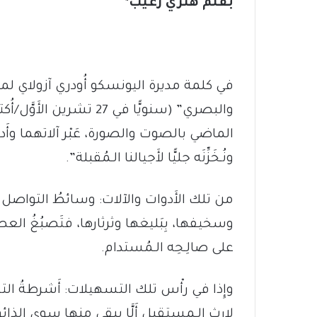
بقلم هنري زغيب*
في كلمة مديرة اليونسكو أُودري آزولاي لم
والبصري” (سنويًّا في 27
الماضي بالصوت والصورة، عَبْر آلاتهما وأَد
ونُـخَزِّنَه جليًّا لأَجيالنا الـمُقبلة”.
من تلك الأَدوات والآلات: وسائطُ التواصل ال
وسخيفها، بِبَليغها وثرثارها، فتَصبُغُ العصر ب
على صالِـحِه الـمُستدام.
وإِذا في رأْس تلك التسهيلات: أَشرطةُ الت
لإِرث الـمستقبل أَلَّا يبقى منها سوى الذائق والل