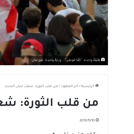
هَتْفَةٌ واحدة: "كلُّنا للوطن"... ورايةٌ واحدة: عَلَم لبنان
الرئيسية
/
آخر العنقود
/
من قلب الثورة: شعبُ لبنان الجديد
من قلب الثورة: شعب
2019/11/10