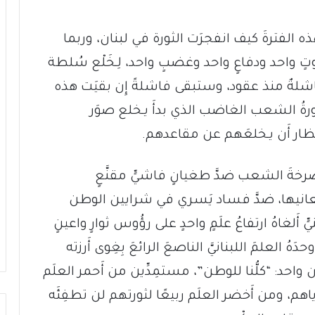
هذه الفترةَ كيف انفجرَت الثورة في لبنان، وربما
وتٍ واحد ودفاعٍ واحد وغضبٍ واحد، لِـخَلْع سُلطة
شلةٌ منذ عقود، وستبقى فاشلةً إِن بقيَت هذه
رةُ الشعب الغاضب الذي بدأَ يـخلع صوَر
نتظار أَن يـخلعَهم عن مقاعدهم.
 صرخةَ الشعب ضدَّ طغيانٍ فاشيٍّ مقنَّعٍ
معانيها، ضدَّ فساد يَسري في شرايين الوطن
أَلغاهُ ارتفاعُ علَمٍ واحدٍ على رؤُوس ثوارٍ واعينٍ
ُ العلمَ اللبنانيَّ الناصعَ الرائعَ بِغِوى أَرزته
ان واحد: “كلُّنا للوطن”، مستمِدِّين من أَحمر العلَم
اهم، ومن أَخضر العلَم ربيعًا لثورتهم لن تطفِئَه