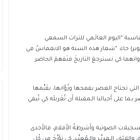
ناسبة “اليوم العالَـمي للتراث السمعي
 تشرين الأَوَّل/أُكتوبر) جاء: “شعار هذه السنة هو الانغماسُ في
واتهما كي نسترجعَ التاريخَ فنَفهمَ الحاضر
تي تجتاح العصر بقمحها وزُؤَانها، بقَيِّمها
ـما على أَجيالنا الـمقبلة أَن تُغَربلَه كي تُبقي
سجيلات الصوتية وأَشرطةُ الأَفلام، فالأَجدى
ائق، الـمدبِّـر والـمُعبِّـر، كي تؤَرِّخَ من كُل