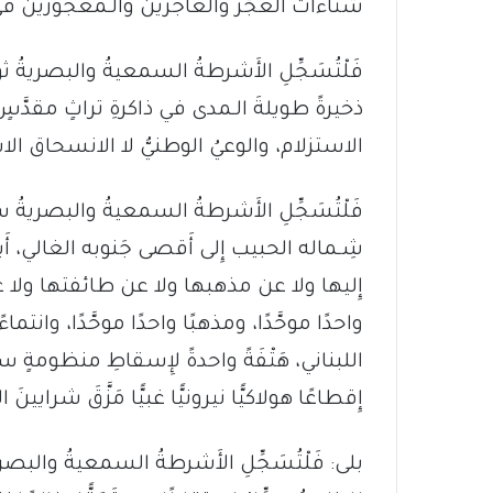
شتاءاتُ العُجَّز والعاجزين والـمعجوزين ف
فَلْتُسَجِّلِ الأَشرطةُ السمعيةُ والبصريةُ ث
ذخيرةً طويلةَ الـمدى في ذاكرةِ تراثٍ مقدَّسٍ لأ
الاستزلام، والوعيُ الوطنيُّ لا الانسحاق 
فَلْتُسَجِّلِ الأَشرطةُ السمعيةُ والبصرية
شِـماله الحبيب إِلى أَقصى جَنوبه الغالي، أَيدٍ
إِليها ولا عن مذهبها ولا عن طائفتها ولا عن انت
واحدًا موحَّدًا، ومذهبًا واحدًا موحَّدًا، وانتماءً 
اللبناني، هَتْفَةً واحدةً لإِسقاطِ منظومةٍ سيا
إِقطاعًا هولاكيًّا نيرونيًّا غبيًّا مَزَّقَ شرايينَ