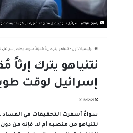
بنيامين نتنياهو: إسرائيل سوف تظل مطبوعةً بصورة نتنياهو بعد وقت طوي
الرئيسية
/
أول
/
نتنياهو يترك إرثاً مُقلِقاً سوف يطبع إسرائيل
نتنياهو يترك إرثاً م
إسرائيل لوقت طويل
2018/12/21
سواءً أسفرت التحقيقات في الفساد عن
نتنياهو من منصبه أم لا، فإنه من دون 