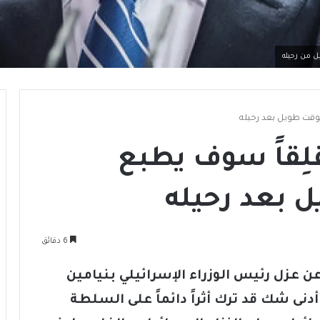
ل من رحيله
 لوقت طويل بعد رحيله
ُقلِقاً سوف يطبع
 بعد رحيله
6 دقائق
 عزل رئيس الوزراء الإسرائيلي بنيامين
أدنى شك قد ترك أثراً دائماً على السلطة