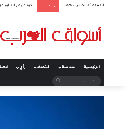
الجمعة, أغسطس 7 2026
الحوثيون في العراق: من
في العناوين
الرئيسية
سياسة
إقتصاد
رأي
قضاي
بحث
عن