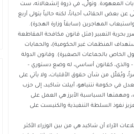
يات المعهودة. وتولّى، في ذروة إنشغالاته، ست
ّى عن بعض الحقائب أحياناً، لكنه حالياً يتولى أربع
واستيعاب المهاجرين (سابقاً وزارة الهجرة).
ضرر بحرية التعبير (مثل قانون مكافحة المقاطعة
استهداف المنظمات غير الحكومية)، والحمايات
ول الخاص بالجماعات الصغيرة). وقانون الدولة
اضي – والذي، كقانون أساسي، له وضع دستوري –
راً، ويُقلّل من شأن حقوق الأقليات، ولا يأتي على
عدل في حكومة نتنياهو، أييلت شاكيد، إلى حزب
، ومهمتها السياسية الأبرز هي العمل على
زيز نفوذ السلطة التنفيذية والكنيست على
ات الآراء أن شاكيد هي من بين الوزراء الأكثر