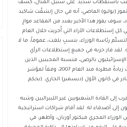
تسبب باستقطاب شديد. على سبيل المثال، كشف
تموز (يوليو) الماضي، أنه في حال إنشقّت شاكيد
 سوف يفوز هذا الأخير بعدد من المقاعد موازٍ
 كل إستطلاعات الآراء التي أُجريت خلال العام
لّم رئاسة الوزراء، بنسبٍ بلغت، عموماً، ما لا
 لقد فاز حزبه في جميع إستطلاعات الرأي
ر الإسرائيليون بالرضى، فنسبة المجيبين الذين
يقولون إن الأمور تسير على ما يرام سجّلت زيادةً مطردة منذ العام 2007، وفقاً لمؤشر
اطية الإسرائيلية للعام 2018 الصادر في كانون الأول (ديسمبر) الجاري. (يحكم
ب إلى القادة الشعبويين غير الليبراليين وشبه
ن إلى أصدقاء له. لقد أقام شراكات استراتيجية
الوزراء المجري فيكتور أوربان، وأظهر، في