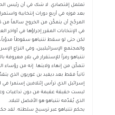
تململ إقتصادي. لا شك في أن رئيس الحك
بعد فوزه في أربع دورات إنتخابية واستمرا
المرجّح أن يتمكّن من الخروج سالماً من
في الإنتخابات المقرر إجراؤها في أواخر العام 2019، والتي يُمكن أن تُقام في موعد 
لكن حتى لو سقط نتنياهو سقوطاً مدوّياً، 
والمجتمع الإسرائيليين، وفي النزاع الإ
نتنياهو رمزاً للإستقرار في بلادٍ معروفة 
تتمكّن من إنهاء ولايتها. إنه من رؤساء ال
ثانياً فقط بعد ديفيد بن غوريون الذي يتقدّ
إسرائيل الذي ترأس إئتلافين إستمرا في ال
ليست حقيقة عقيمة من دون تداعيات وعواق
الذي يُقدّمه نتنياهو هو الأفضل للبلاد.
يحكم نتنياهو عبر ترسيخ سلطته. لقد حكم ال