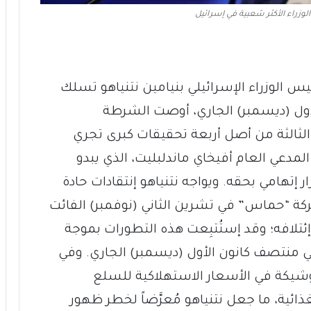
الوزراء الأكثر شعبية في إسرائيل
س الوزراء الإسرائيلي بنيامين نتنياهو تسلك
لأول (ديسمبر) الجاري، أوصت الشرطة
 الثالثة من أصل أربعة تحقيقات كبرى تجري
لمدعي العام أفيخاي ماندلبليت، الذي يبدو
 إتهامي بحقه. ويواجه نتنياهو إنتقادات حادة
كة “حماس” في تشرين الثاني (نوفمبر) الفائت
إئتلافه؛ وقد إستُتبِعت هذه التطورات بموجة
 منتصف كانون الأول (ديسمبر) الجاري. وفي
 وشيكة في الأسعار الاستهلاكية للسلع
ذائية، ما جعل نتنياهو مُعرَّضاً لخطر ظهور