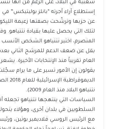
شعبية في البلاد، على الرغم من أنها ت
إستطلاع آراء أجرته “بانلز بوليتيكس” في 
عن حزبها وترشّحت بصفتها زعيمة الليكود،
لتلك التي يحصل عليها بقيادة نتنياهو. وفي
المنصرم، اختير نتنياهو الشخص الأنسب لتس
يقل عن ضعف الدعم للمرشح الثاني بعده.
العام تقريباً منذ الإنتخابات الأخيرة. يشع
الديموقر
نتنياهو البلاد منذ العام 2009).
السياسات التي ينتهجها نتنياهو تجعله أقر
السلطويين في بلدان أخرى، وهؤلاء يتحولو
مع الرئيس الروسي فلاديمير بوتين، ورئيس 