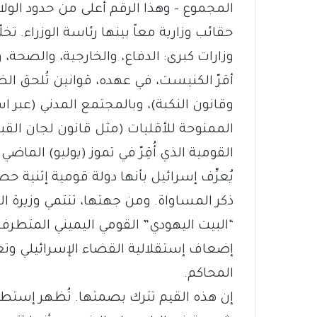
المجموع – وهذا الرقم أعلى من حدود الولا
حقائب وزارية معاً بينها رئاسة الوزراء. تخل
وزارات كبرى: الدفاع، والخارجية، والصحة، 
أقرّ الكنيست، في عهده، قوانين تُلحق ال
وقانون النكبة)، وبالمجتمع المدني (عبر 
الممنوحة للأقليات (مثل قانون لجان القب
القومية الذي أُقِرّ في تموز (يوليو) الم
يُعرِّف إسرائيل بأنها دولة قومية إثنية حص
ذكر المساواة. ومن جهتها، تنتمي وزيرة ال
“البيت اليهودي” القومي اليميني المتطرف
إضعاف إستقلالية القضاء الإسرائيلي وتع
المحاكم.
إن هذه القيم تترك بصمتها. تُظهر إستطلاع