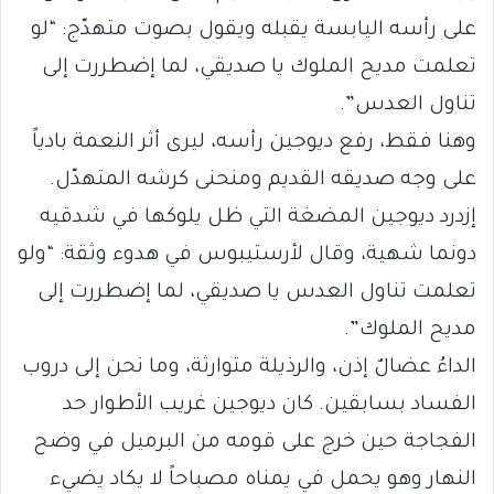
على رأسه اليابسة يقبله ويقول بصوت متهدّج: “لو
تعلمت مديح الملوك يا صديقي، لما إضطررت إلى
تناول العدس”.
وهنا فقط، رفع ديوجين رأسه، ليرى أثر النعمة بادياً
على وجه صديقه القديم ومنحنى كرشه المتهدّل.
إزدرد ديوجين المضغة التي ظل يلوكها في شدقيه
دونما شهية، وقال لأرستيبوس في هدوء وثقة: “ولو
تعلمت تناول العدس يا صديقي، لما إضطررت إلى
مديح الملوك”.
الداءُ عضالٌ إذن، والرذيلة متوارثة، وما نحن إلى دروب
الفساد بسابقين. كان ديوجين غريب الأطوار حد
الفجاجة حين خرج على قومه من البرميل في وضح
النهار وهو يحمل في يمناه مصباحاً لا يكاد يضيء