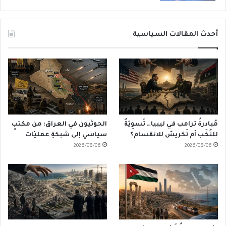
أحدث المقالات السياسية
مُبادرةُ ترامب في ليبيا… تَسوِيَةٌ
الحوثيون في العراق: من مكتبٍ
للنُخَب أم تَكريسٌ للانقسام؟
سياسي إلى شبكةِ عمليّات
2026/08/06
2026/08/06