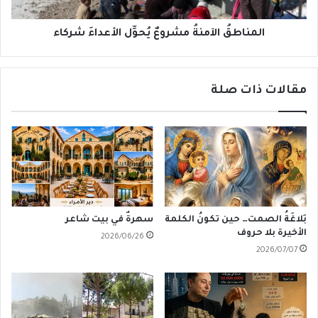
المناطقُ الآمنةُ مشروعٌ يُحوِّل الأعداءَ شركاء
مقالات ذات صلة
بَلاغَةُ الصمت… حين تكونُ الكلمة
سهرةٌ في بيت شاعر
الأخيرة بلا حروف
2026/06/26
2026/07/07