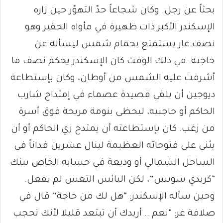
بحثاً عن رجل. وكان شجاعاً حدّ التهوّر حين زاره
الإسكندر الأكبر ذات ظهيرة في مأواه الحقير وهو
نصف عار يستمتع بحمام شمس ليسأله عن
حاجته. في ذلك الوقت كان الإسكندر يحكم نصف ما
أشرقت عليه الشمس من أوطان، وكان بإستطاعة
ديوجين أن يلقي قصيدة عصماء في إمتداح شارب
الحاكم أو حاجبيه، ليحظى بنومة مريحة فوق أسرة
من زغب. كان بإستطاعته أن يمتدح زي الحاكم أو أن
يثني على فتوحاته العظيمة لينال عشرين فداناً في
الساحل الشمالي أو وديعة في حسابه الخاص ببنك
“كريدي سويس”، لكن البائس التعس لم يفعل.
وحين سأله الإسكندر: “هل لك من حاجة” قال في
صلافة غر: “نعم .. أريدك أن تبتعد قليلا لأنك تحجب