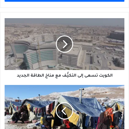
الكويت
تسعى
إلى
التكيُّف
مع
مناخ
الطاقة
الجديد
الكويت تسعى إلى التكيُّف مع مناخ الطاقة الجديد
المناطقُ
الآمنةُ
مشروعٌ
يُحوِّل
الأعداءَ
شركاء