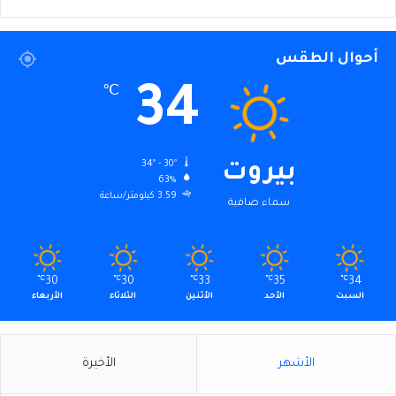
أحوال الطقس
34
℃
34º - 30º
بيروت
63%
3.59 كيلومتر/ساعة
سماء صافية
℃
30
℃
30
℃
33
℃
35
℃
34
السبت
الأحد
الأثنين
الثلاثاء
الأربعاء
الأشهر
الأخيرة