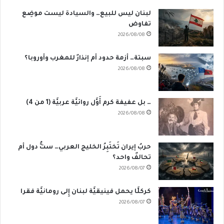
لبنان ليس للبيع… والسيادة ليست موضِع
تفاوض
2026/08/08
سبتة… أزمة حدود أم إنذارٌ للمغرب وأوروبا؟
2026/08/08
… بل عفيفة كرم أَوَّل روائيَّة عربيَّة (1 من 4)
2026/08/08
حربُ إيران تَختَبِرُ الخليج العربي… ستُّ دول أم
تحالفٌ واحد؟
2026/08/07
كركلَّا يحمل فينيقيَّة لبنان إِلى رومانيَّة فقرا
2026/08/07