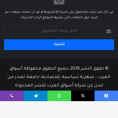
في حال كنت ترغب بالحصول على نشرتنا الإلكترونية او تود ان تصلك تنبيهات عبر
البريد حول المقالات التي ينشرها الموقع الرجاء الاشتراك
أدخل
بريدك
الإلكتروني
© حقوق النشر 2026، جميع الحقوق محفوظة أسواق
العرب – شهرية سياسية، إقتصادية، جامعة تصدر من
لندن عن شركة أسواق العرب للنشر المحدودة
من نحن
أسرة التحرير
إتصل بنا
يسبوك
‫X
واتساب
تيلقرام
ڤايبر
‫X
فيسبوك
‫YouTube