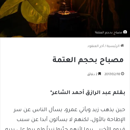
مصباح بحجم العتمة!
الرئيسية
/
آخر العنقود
مصباح بحجم العتمة
2017/02/18
2 دقائق
بقلم عبد الرازق أحمد الشاعر*
حين يذهب زيد ويأتي عمرو، يسأل الناس عن سر
الإطاحة بالأول، لكنهم لا يسألون أبدا عن سبب
قدوم الأخير … ربما لأنهم جرّبوا زيداً ولم يروا على يديه