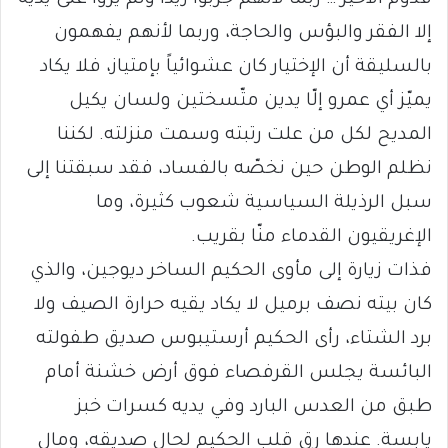
إلا الفقر والبؤس والحاجة، وربما لأنهم يفهمون
بالسليقة أن الإختيار كان عشوائياً بإمتياز، فلا يكاد
يميّز أي عمرو إلّا يدين متّسختين ولسان يكيل
المديح لكل من علت رتبته وسمت منزلته. لكننا
نظلم الوطن حين نخصّه بالفساد، فقد سبقتنا إلى
سبل الرذيلة السياسية شعوب كثيرة، وما
الإغريقيون القدماء منّا بقريب.
فذات زيارة إلى مأوى الحكيم الساخر ديوجين، والذي
كان بيته نصف برميل لا يكاد يقيه حرارة الصيف ولا
برد الشتاء، رأى الحكيم أرستيبوس صديق طفولته
البائسة يجلس القرفصاء فوق أرض خشنة أمام
طبق من العدس البارد وفي يديه كسرات خبز
يابسة. عندها رق قلب الحكيم لحال صديقه، ومال