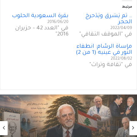
مرتبط
… ثم يُشْرق ويُدَحرجُ
بقرة السعودية الحلوب
الحجر
2016/06/20
في "العدد 42 - حزيران
2022/04/09
في "الموقف الثقافي"
2016"
مأْساة الرسَّام: انطفاء
النُور في عينيه (1 من 2)
2022/08/02
في "ثقافة وتراث"
آخر العنقود
2026/07/27