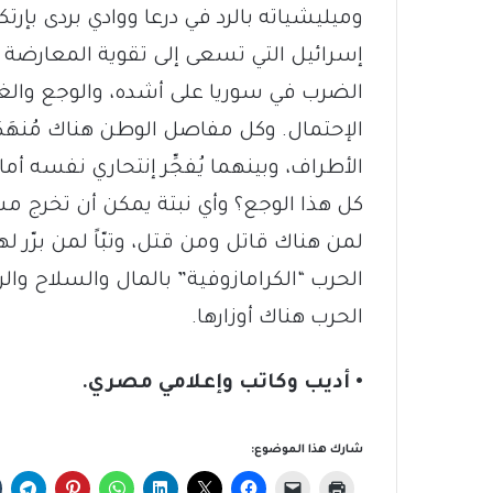
وميليشياته بالرد في درعا ووادي بردى بإر
إسرائيل التي تسعى إلى تقوية المعارضة ا
الضرب في سوريا على أشده، والوجع والغ
الإحتمال. وكل مفاصل الوطن هناك مُنهَك
الأطراف، وبينهما يُفجِّر إنتحاري نفسه أم
كل هذا الوجع؟ وأي نبتة يمكن أن تخرج م
لمن هناك قاتل ومن قتل، وتبّاً لمن برّر لهذ
الحرب “الكرامازوفية” بالمال والسلاح وا
الحرب هناك أوزارها.
• أديب وكاتب وإعلامي مصري.
شارك هذا الموضوع: