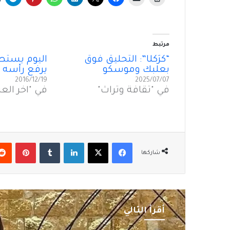
مرتبط
“كَرَكَلَّا”: التَحليقُ فَوقَ
اليوم يستطي
بعلبك وموسكو
يرفع رأسه عا
2016/12/19
2025/07/07
في "ثقافة وتراث"
في "آخر العن
فيسبوك
‫X
لينكدإن
بينتير
شاركها
أقرأ التالي