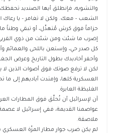
والتشويه، فإنطلق أيها الصنديد تحفظك ع
الشعب – معك. ولكن لا تغامر – يا رعاك ا
حزاماً فوق كرش مُتهدِّل، أو تبقي وطناً ما
إضرب ما شئت ومن شئت من ذوي القربى والأر
كل صدر حي، وإستعن باللحى والعمائم وأص
وأحفر أخاديدك بطول التاريخ وعرض الجغرافيا
لكن لا ترفع صوتك فوق أصوات الذين لا ير
العسكرية كلها، وإمتدت أياديهم إلى ما ت
الغليظة العابرة.
آن لإسرائيل أن تُحلِّق فوق المطارات العرب
عواصمنا القديمة، ففي إسرائيل لا عصمة ل
ملاصقة.
لم يكن ضرب جوار مطار المزّة العسكري 