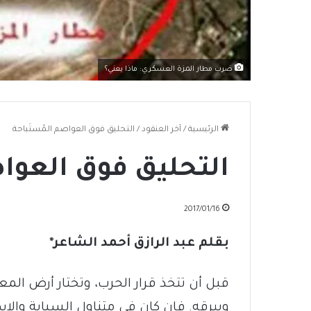
ضرب مطار المزة العسكري: ماذا يعني؟
الرئيسية
/
آخر العنقود
/
التحليق فوق العواصم المُستَباحة
التحليق فوق العواص
2017/01/16
بقلم عبد الرازق أحمد الشاعر*
قبل أن تتخذ قرار الحرب، وتختار أرض المع
وبيرقه. فإن كان في متناول السبابة وال