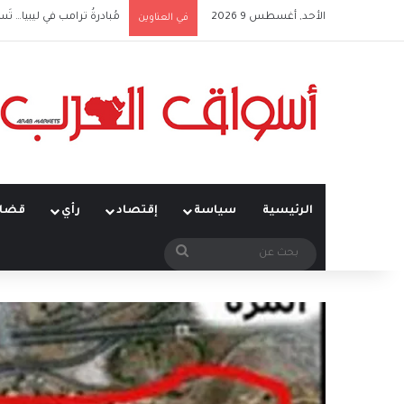
الأحد, أغسطس 9 2026
مُبادرةُ ترامب في ليبيا… تَس
في العناوين
الرئيسية
سياسة
إقتصاد
رأي
قضاي
بحث
عن