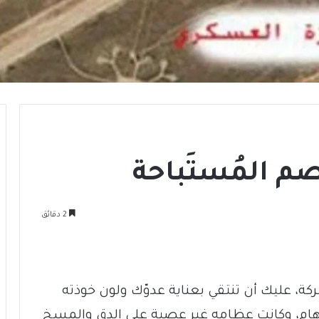
م المُستَباحة
2 دقائق
ركة، عليك أن تنتقي بعناية عدوّك ولون خوذته
إبهام، وكانت عظامه غير عصية على الدق والمسخ