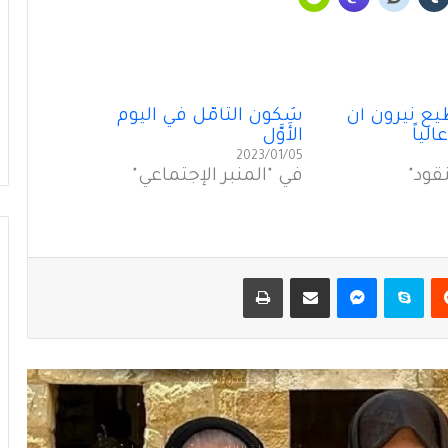
رؤًى جميلةُ اللأْلاء في “عين الحمراء”
زيارةُ السيّدة “سيّدةَ الزيارة”
ع نيرون أن
سُكونُ التأَمُّل في اليوم
لياً
الأَوَّل
2023/01/05
لبنان فيليب سالم
قود"
في "المنبر الإجتماعي"
الذكاء الاصطناعي خبيثٌ وكذَّاب
يست
سكايب
ماسنجر
مشاركة عبر البريد
طباعة
“كل واحد يعمل شغلو”
رؤًى جميلةُ اللأْلاء في “عين الحمراء”