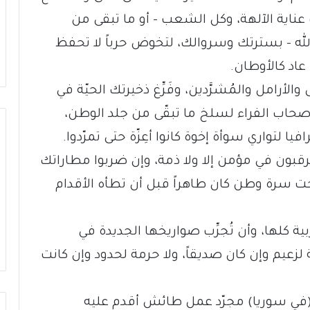
ناية الآلهة، وكل الشعب – أو ما تبقى من
لله – بسترتك وسروالك، لتخوض حرباً لا تحفظ
 عاد كالأوطان.
امل والمُشرَّدين، وفَرِّغ ذخيرتك الحيّة في
حاب الفراء لسلخ ما تبقّى من جلد الوطن،
 لتواري سوأة إخوة كانوا أعِزّة حتى تمرّدوا.
قبون في مؤمن إلا ولا ذمة، وإن ضربوا مطاراتك
حت سرة وطن كان طاهراً قبل أن تطأه الأقدام
ية كلها، وأن تُجرِّب صواريخها الجديدة في
زعيم وإن كان صديقاً، ولا حرمة لحدود وإن كانت
(في سوريا) مجرّد عمل طائش أقدم عليه