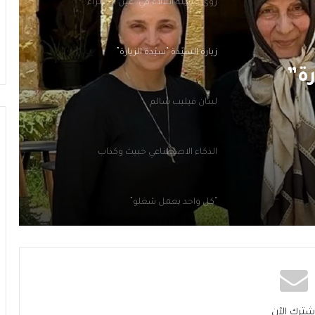
زيارةُ السيّدة “سيّدةَ الزيارة”
لبنان فيليب سالم
الذكاء الاصطناعي خبيثٌ وكذَّاب
“كل واحد يعمل شغلو”
رة”
رؤًى جميلةُ اللأْلاء في “عين الحمراء”
زيارةُ السيّدة “سيّدةَ الزيارة”
لبنان فيليب سالم
شترك الآن