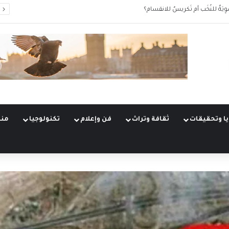
وِيَةٌ للنُخَب أم تَكريسٌ للانقسام؟
ا وتحقيقات
ثقافة وتراث
فن وإعلام
تكنولوجيا
منو